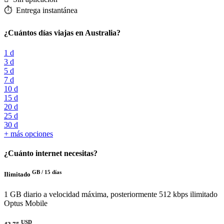
⏱️️ Entrega instantánea
¿Cuántos días viajas en Australia?
1 d
3 d
5 d
7 d
10 d
15 d
20 d
25 d
30 d
+ más opciones
¿Cuánto internet necesitas?
GB /
15 días
Ilimitado
1 GB diario a velocidad máxima, posteriormente 512 kbps ilimitado
Optus Mobile
USD