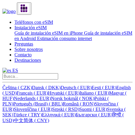
Teléfonos con eSIM
Instalación eSIM
Guía de instalación eSIM en iPhone
Guía de instalación eSIM
en Android
Estimación consumo internet
Preguntas
Sobre nosotros
Contacto
Destinaciones
ES
Čeština
(
CZK)
Dansk
(
DKK)
Deutsch
(
EUR)
Eesti
(
EUR)
English
(
USD)
Français
(
EUR)
Hrvatski
(
EUR)
Italiano
(
EUR)
Magyar
(
HUF)
Nederlands
(
EUR)
Norsk bokmål
(
NOK)
Polski
(
PLN)
Português (Brasil)
(
BRL)
Română
(
RON)
Slovenčina
(
EUR)
Slovenščina
(
EUR)
Srpski
(
RSD)
Suomi
(
EUR)
Svenska
(
SEK)
Türkçe
(
TRY)
Ελληνικά
(
EUR)
Български
(
EUR)
हिन्दी
(
USD)
中文简体
(
CNY)