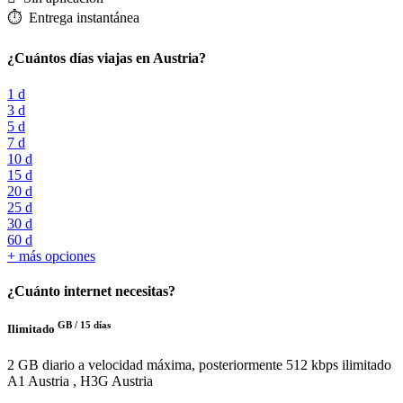
⏱️️ Entrega instantánea
¿Cuántos días viajas en Austria?
1 d
3 d
5 d
7 d
10 d
15 d
20 d
25 d
30 d
60 d
+ más opciones
¿Cuánto internet necesitas?
GB /
15 días
Ilimitado
2 GB diario a velocidad máxima, posteriormente 512 kbps ilimitado
A1 Austria , H3G Austria