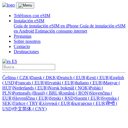
Teléfonos con eSIM
Instalación eSIM
Guía de instalación eSIM en iPhone
Guía de instalación eSIM
en Android
Estimación consumo internet
Preguntas
Sobre nosotros
Contacto
Destinaciones
ES
Čeština
(
CZK)
Dansk
(
DKK)
Deutsch
(
EUR)
Eesti
(
EUR)
English
(
USD)
Français
(
EUR)
Hrvatski
(
EUR)
Italiano
(
EUR)
Magyar
(
HUF)
Nederlands
(
EUR)
Norsk bokmål
(
NOK)
Polski
(
PLN)
Português (Brasil)
(
BRL)
Română
(
RON)
Slovenčina
(
EUR)
Slovenščina
(
EUR)
Srpski
(
RSD)
Suomi
(
EUR)
Svenska
(
SEK)
Türkçe
(
TRY)
Ελληνικά
(
EUR)
Български
(
EUR)
हिन्दी
(
USD)
中文简体
(
CNY)