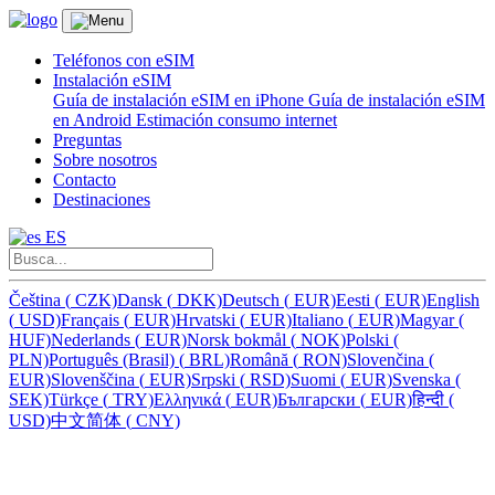
Teléfonos con eSIM
Instalación eSIM
Guía de instalación eSIM en iPhone
Guía de instalación eSIM
en Android
Estimación consumo internet
Preguntas
Sobre nosotros
Contacto
Destinaciones
ES
Čeština
(
CZK)
Dansk
(
DKK)
Deutsch
(
EUR)
Eesti
(
EUR)
English
(
USD)
Français
(
EUR)
Hrvatski
(
EUR)
Italiano
(
EUR)
Magyar
(
HUF)
Nederlands
(
EUR)
Norsk bokmål
(
NOK)
Polski
(
PLN)
Português (Brasil)
(
BRL)
Română
(
RON)
Slovenčina
(
EUR)
Slovenščina
(
EUR)
Srpski
(
RSD)
Suomi
(
EUR)
Svenska
(
SEK)
Türkçe
(
TRY)
Ελληνικά
(
EUR)
Български
(
EUR)
हिन्दी
(
USD)
中文简体
(
CNY)