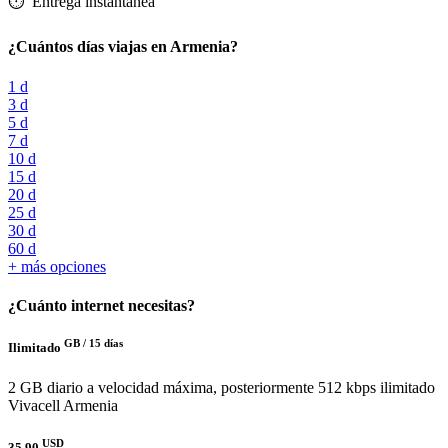
⏱️️ Entrega instantánea
¿Cuántos días viajas en Armenia?
1 d
3 d
5 d
7 d
10 d
15 d
20 d
25 d
30 d
60 d
+ más opciones
¿Cuánto internet necesitas?
GB /
15 días
Ilimitado
2 GB diario a velocidad máxima, posteriormente 512 kbps ilimitado
Vivacell Armenia
USD
35.90