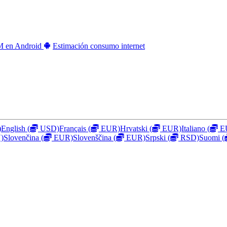
IM en Android
Estimación consumo internet
)
English
(
USD)
Français
(
EUR)
Hrvatski
(
EUR)
Italiano
(
E
)
Slovenčina
(
EUR)
Slovenščina
(
EUR)
Srpski
(
RSD)
Suomi
(