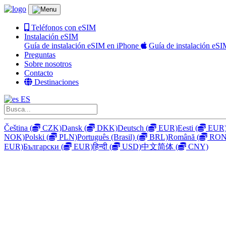
Teléfonos con eSIM
Instalación eSIM
Guía de instalación eSIM en iPhone
Guía de instalación eS
Preguntas
Sobre nosotros
Contacto
Destinaciones
ES
Čeština
(
CZK)
Dansk
(
DKK)
Deutsch
(
EUR)
Eesti
(
EUR
NOK)
Polski
(
PLN)
Português (Brasil)
(
BRL)
Română
(
RON
EUR)
Български
(
EUR)
हिन्दी
(
USD)
中文简体
(
CNY)