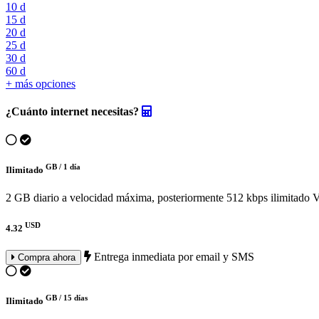
10 d
15 d
20 d
25 d
30 d
60 d
+ más opciones
¿Cuánto internet necesitas?
GB /
1 día
Ilimitado
2 GB diario a velocidad máxima, posteriormente 512 kbps ilimitado
V
USD
4.32
Entrega inmediata por email y SMS
Compra ahora
GB /
15 días
Ilimitado