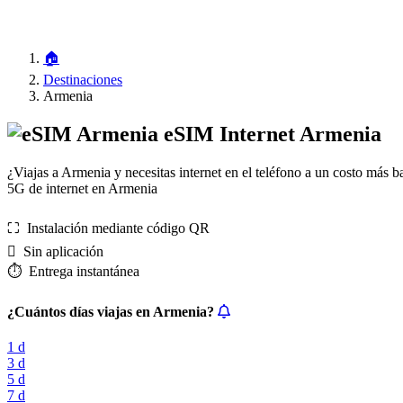
🏠
Destinaciones
Armenia
eSIM Internet Armenia
¿Viajas a Armenia y necesitas internet en el teléfono a un costo más 
5G de internet en Armenia
⛶️️ Instalación mediante código QR
️ Sin aplicación
⏱️️ Entrega instantánea
¿Cuántos días viajas en Armenia?
1 d
3 d
5 d
7 d