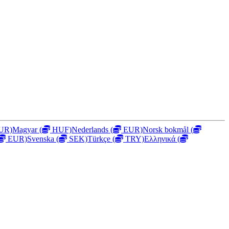
UR)
Magyar
(
HUF)
Nederlands
(
EUR)
Norsk bokmål
(
EUR)
Svenska
(
SEK)
Türkçe
(
TRY)
Ελληνικά
(