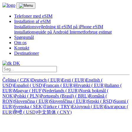
Telefoner med eSIM
Installation af eSIM
Installationsvejledning til eSIM på iPhone
eSIM
installationsguide på Android
Internetforbrug estimat
Spørgsmål
Om os
Kontakt
Destinationer
DK
Čeština
(
CZK)
Deutsch
(
EUR)
Eesti
(
EUR)
English
(
USD)
Español
(
USD)
Français
(
EUR)
Hrvatski
(
EUR)
Italiano
(
EUR)
Magyar
(
HUF)
Nederlands
(
EUR)
Norsk bokmål
(
NOK)
Polski
(
PLN)
Português (Brasil)
(
BRL)
Română
(
RON)
Slovenčina
(
EUR)
Slovenščina
(
EUR)
Srpski
(
RSD)
Suomi
(
EUR)
Svenska
(
SEK)
Türkçe
(
TRY)
Ελληνικά
(
EUR)
Български
(
EUR)
हिन्दी
(
USD)
中文简体
(
CNY)