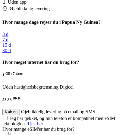
️ Uden app
⏱️️ Øjeblikkelig levering
Hvor mange dage rejser du i Papua Ny Guinea?
3 d
7 d
15 d
30 d
Hvor meget internet har du brug for?
GB /
7 dage
1
Uden hastighedsbegrænsning
Digicel
DKK
53.83
Øjeblikkelig levering på email og SMS
Køb nu
Jeg har tjekket, og min telefon er kompatibel med eSIM-
teknologien.
Tjek her
Hvor mange eSIM'er har du brug for?