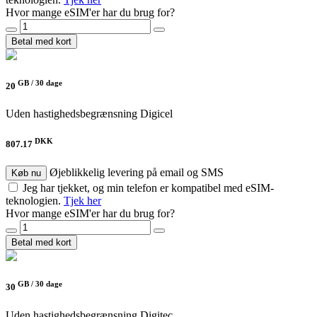
Hvor mange eSIM'er har du brug for?
Betal med kort
GB /
30 dage
20
Uden hastighedsbegrænsning
Digicel
DKK
807.17
Øjeblikkelig levering på email og SMS
Køb nu
Jeg har tjekket, og min telefon er kompatibel med eSIM-
teknologien.
Tjek her
Hvor mange eSIM'er har du brug for?
Betal med kort
GB /
30 dage
30
Uden hastighedsbegrænsning
Digitec