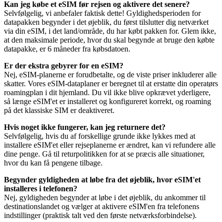
Kan jeg købe et eSIM før rejsen og aktivere det senere?
Selvfølgelig, vi anbefaler faktisk dette! Gyldighedsperioden for
datapakken begynder i det øjeblik, du først tilslutter dig netværket
via din eSIM, i det land/område, du har købt pakken for. Glem ikke,
at den maksimale periode, hvor du skal begynde at bruge den købte
datapakke, er 6 måneder fra købsdatoen.
Er der ekstra gebyrer for en eSIM?
Nej, eSIM-planerne er forudbetalte, og de viste priser inkluderer alle
skatter. Vores eSIM-dataplaner er beregnet til at erstatte din operatørs
roamingplan i dit hjemland. Du vil ikke blive opkrævet yderligere,
så længe eSIM'et er installeret og konfigureret korrekt, og roaming
på det klassiske SIM er deaktiveret.
Hvis noget ikke fungerer, kan jeg returnere det?
Selvfølgelig, hvis du af forskellige grunde ikke lykkes med at
installere eSIM'et eller rejseplanerne er ændret, kan vi refundere alle
dine penge. Gå til returpolitikken for at se præcis alle situationer,
hvor du kan få pengene tilbage.
Begynder gyldigheden at løbe fra det øjeblik, hvor eSIM'et
installeres i telefonen?
Nej, gyldigheden begynder at løbe i det øjeblik, du ankommer til
destinationslandet og vælger at aktivere eSIM'en fra telefonens
indstillinger (praktisk talt ved den første netværksforbindelse).