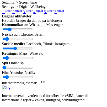
Settings -> Screen time
Settings -> Digital Wellbeing
timer
timer
timer
timer
timer
timer
1
2
3
4
5
6
Daglige aktiviteter
Hvordan bruger du din tid på telefonen?
Kommunikation
Whatsapp, Messenger
Navigation
Chrome, Safari
Sociale medier
Facebook, Tiktok, Instagram
Retninger
Maps, Waze etc
Spil
Online spil
Film
Youtube, Netflix
GB
Internetforbrug estimat: ~
Internet overalt i verden med forudbetalte eSIM-planer til
internationale rejser – enkelt, hurtigt og bekymringsfrit!