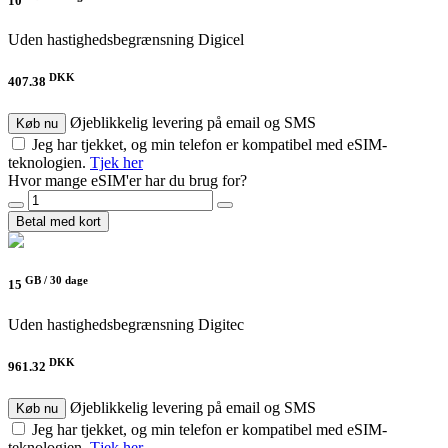
10
Uden hastighedsbegrænsning
Digicel
DKK
407.38
Øjeblikkelig levering på email og SMS
Køb nu
Jeg har tjekket, og min telefon er kompatibel med eSIM-
teknologien.
Tjek her
Hvor mange eSIM'er har du brug for?
Betal med kort
GB /
30 dage
15
Uden hastighedsbegrænsning
Digitec
DKK
961.32
Øjeblikkelig levering på email og SMS
Køb nu
Jeg har tjekket, og min telefon er kompatibel med eSIM-
teknologien.
Tjek her