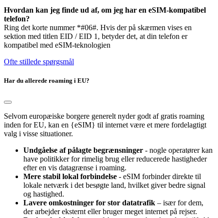
Hvordan kan jeg finde ud af, om jeg har en eSIM-kompatibel
telefon?
Ring det korte nummer *#06#. Hvis der på skærmen vises en
sektion med titlen EID / EID 1, betyder det, at din telefon er
kompatibel med eSIM-teknologien
Ofte stillede spørgsmål
Har du allerede roaming i EU?
Selvom europæiske borgere generelt nyder godt af gratis roaming
inden for EU, kan en {eSIM} til internet være et mere fordelagtigt
valg i visse situationer.
Undgåelse af pålagte begrænsninger
- nogle operatører kan
have politikker for rimelig brug eller reducerede hastigheder
efter en vis datagrænse i roaming.
Mere stabil lokal forbindelse
- eSIM forbinder direkte til
lokale netværk i det besøgte land, hvilket giver bedre signal
og hastighed.
Lavere omkostninger for stor datatrafik
– især for dem,
der arbejder eksternt eller bruger meget internet på rejser.