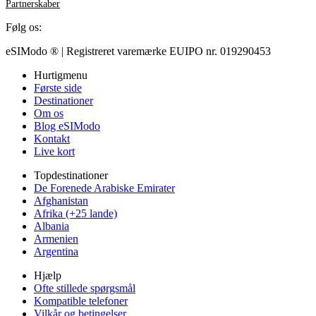
Partnerskaber
Følg os:
eSIModo ® | Registreret varemærke EUIPO nr. 019290453
Hurtigmenu
Første side
Destinationer
Om os
Blog eSIModo
Kontakt
Live kort
Topdestinationer
De Forenede Arabiske Emirater
Afghanistan
Afrika (+25 lande)
Albania
Armenien
Argentina
Hjælp
Ofte stillede spørgsmål
Kompatible telefoner
Vilkår og betingelser