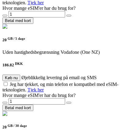
teknologien.
Tjek her
Hvor mange eSIM'er har du brug for?
Betal med kort
GB /
5 dage
20
Uden hastighedsbegrænsning
Vodafone (One NZ)
DKK
186.82
Øjeblikkelig levering på email og SMS
Køb nu
Jeg har tjekket, og min telefon er kompatibel med eSIM-
teknologien.
Tjek her
Hvor mange eSIM'er har du brug for?
Betal med kort
GB /
30 dage
20