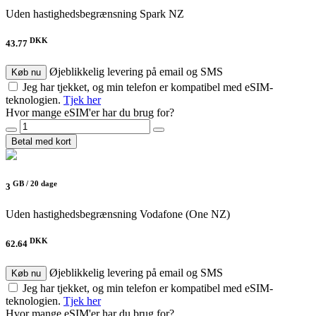
Uden hastighedsbegrænsning
Spark NZ
DKK
43.77
Øjeblikkelig levering på email og SMS
Køb nu
Jeg har tjekket, og min telefon er kompatibel med eSIM-
teknologien.
Tjek her
Hvor mange eSIM'er har du brug for?
Betal med kort
GB /
20 dage
3
Uden hastighedsbegrænsning
Vodafone (One NZ)
DKK
62.64
Øjeblikkelig levering på email og SMS
Køb nu
Jeg har tjekket, og min telefon er kompatibel med eSIM-
teknologien.
Tjek her
Hvor mange eSIM'er har du brug for?