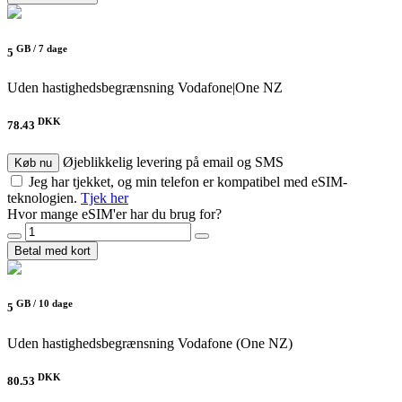
GB /
7 dage
5
Uden hastighedsbegrænsning
Vodafone|One NZ
DKK
78.43
Øjeblikkelig levering på email og SMS
Køb nu
Jeg har tjekket, og min telefon er kompatibel med eSIM-
teknologien.
Tjek her
Hvor mange eSIM'er har du brug for?
Betal med kort
GB /
10 dage
5
Uden hastighedsbegrænsning
Vodafone (One NZ)
DKK
80.53