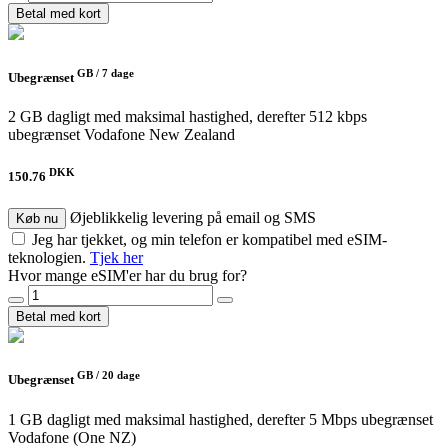
Betal med kort
GB /
7 dage
Ubegrænset
2 GB dagligt med maksimal hastighed, derefter 512 kbps
ubegrænset
Vodafone New Zealand
DKK
150.76
Øjeblikkelig levering på email og SMS
Køb nu
Jeg har tjekket, og min telefon er kompatibel med eSIM-
teknologien.
Tjek her
Hvor mange eSIM'er har du brug for?
Betal med kort
GB /
20 dage
Ubegrænset
1 GB dagligt med maksimal hastighed, derefter 5 Mbps ubegrænset
Vodafone (One NZ)