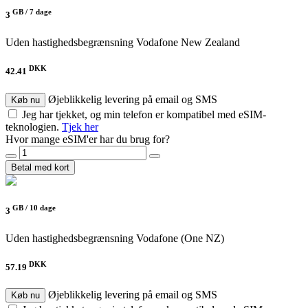
GB /
7 dage
3
Uden hastighedsbegrænsning
Vodafone New Zealand
DKK
42.41
Øjeblikkelig levering på email og SMS
Køb nu
Jeg har tjekket, og min telefon er kompatibel med eSIM-
teknologien.
Tjek her
Hvor mange eSIM'er har du brug for?
Betal med kort
GB /
10 dage
3
Uden hastighedsbegrænsning
Vodafone (One NZ)
DKK
57.19
Øjeblikkelig levering på email og SMS
Køb nu