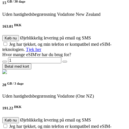
GB /
30 dage
15
Uden hastighedsbegrænsning
Vodafone New Zealand
DKK
163.01
Øjeblikkelig levering på email og SMS
Køb nu
Jeg har tjekket, og min telefon er kompatibel med eSIM-
teknologien.
Tjek her
Hvor mange eSIM'er har du brug for?
Betal med kort
GB /
3 dage
20
Uden hastighedsbegrænsning
Vodafone (One NZ)
DKK
191.22
Øjeblikkelig levering på email og SMS
Køb nu
Jeg har tjekket, og min telefon er kompatibel med eSIM-