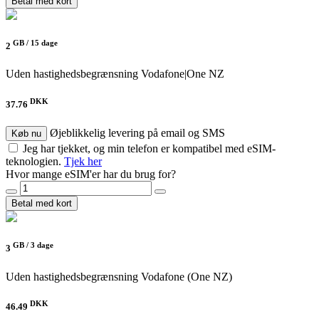
Betal med kort
GB /
15 dage
2
Uden hastighedsbegrænsning
Vodafone|One NZ
DKK
37.76
Øjeblikkelig levering på email og SMS
Køb nu
Jeg har tjekket, og min telefon er kompatibel med eSIM-
teknologien.
Tjek her
Hvor mange eSIM'er har du brug for?
Betal med kort
GB /
3 dage
3
Uden hastighedsbegrænsning
Vodafone (One NZ)
DKK
46.49