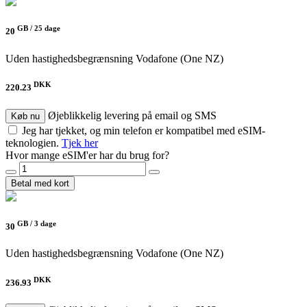
GB /
25 dage
20
Uden hastighedsbegrænsning
Vodafone (One NZ)
DKK
220.23
Øjeblikkelig levering på email og SMS
Køb nu
Jeg har tjekket, og min telefon er kompatibel med eSIM-
teknologien.
Tjek her
Hvor mange eSIM'er har du brug for?
Betal med kort
GB /
3 dage
30
Uden hastighedsbegrænsning
Vodafone (One NZ)
DKK
236.93