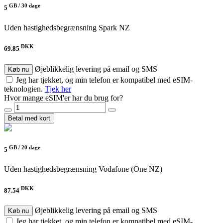
GB /
30 dage
5
Uden hastighedsbegrænsning
Spark NZ
DKK
69.85
Øjeblikkelig levering på email og SMS
Køb nu
Jeg har tjekket, og min telefon er kompatibel med eSIM-
teknologien.
Tjek her
Hvor mange eSIM'er har du brug for?
Betal med kort
GB /
20 dage
5
Uden hastighedsbegrænsning
Vodafone (One NZ)
DKK
87.54
Øjeblikkelig levering på email og SMS
Køb nu
Jeg har tjekket, og min telefon er kompatibel med eSIM-