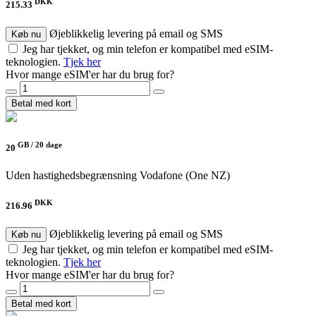
DKK
215.33
Øjeblikkelig levering på email og SMS
Køb nu
Jeg har tjekket, og min telefon er kompatibel med eSIM-
teknologien.
Tjek her
Hvor mange eSIM'er har du brug for?
Betal med kort
GB /
20 dage
20
Uden hastighedsbegrænsning
Vodafone (One NZ)
DKK
216.96
Øjeblikkelig levering på email og SMS
Køb nu
Jeg har tjekket, og min telefon er kompatibel med eSIM-
teknologien.
Tjek her
Hvor mange eSIM'er har du brug for?
Betal med kort