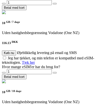
Betal med kort
GB /
7 dage
10
Uden hastighedsbegrænsning
Vodafone (One NZ)
DKK
116.13
Øjeblikkelig levering på email og SMS
Køb nu
Jeg har tjekket, og min telefon er kompatibel med eSIM-
teknologien.
Tjek her
Hvor mange eSIM'er har du brug for?
Betal med kort
GB /
10 dage
10
Uden hastighedsbegrænsning
Vodafone (One NZ)