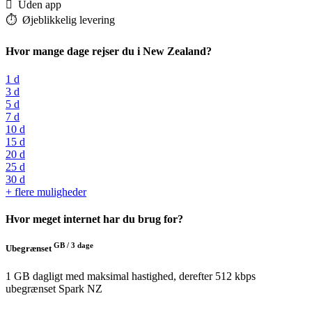
️ Uden app
⏱️️ Øjeblikkelig levering
Hvor mange dage rejser du i New Zealand?
1 d
3 d
5 d
7 d
10 d
15 d
20 d
25 d
30 d
+ flere muligheder
Hvor meget internet har du brug for?
GB /
3 dage
Ubegrænset
1 GB dagligt med maksimal hastighed, derefter 512 kbps
ubegrænset
Spark NZ