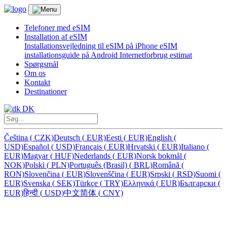
Telefoner med eSIM
Installation af eSIM
Installationsvejledning til eSIM på iPhone
eSIM
installationsguide på Android
Internetforbrug estimat
Spørgsmål
Om os
Kontakt
Destinationer
DK
Čeština
(
CZK)
Deutsch
(
EUR)
Eesti
(
EUR)
English
(
USD)
Español
(
USD)
Français
(
EUR)
Hrvatski
(
EUR)
Italiano
(
EUR)
Magyar
(
HUF)
Nederlands
(
EUR)
Norsk bokmål
(
NOK)
Polski
(
PLN)
Português (Brasil)
(
BRL)
Română
(
RON)
Slovenčina
(
EUR)
Slovenščina
(
EUR)
Srpski
(
RSD)
Suomi
(
EUR)
Svenska
(
SEK)
Türkçe
(
TRY)
Ελληνικά
(
EUR)
Български
(
EUR)
हिन्दी
(
USD)
中文简体
(
CNY)