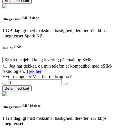
Betal med kort
GB /
5 dage
Ubegrænset
1 GB dagligt med maksimal hastighed, derefter 512 kbps
ubegrænset
Spark NZ
DKK
168.27
Øjeblikkelig levering på email og SMS
Køb nu
Jeg har tjekket, og min telefon er kompatibel med eSIM-
teknologien.
Tjek her
Hvor mange eSIM'er har du brug for?
Betal med kort
GB /
10 dage
Ubegrænset
1 GB dagligt med maksimal hastighed, derefter 512 kbps
ubegrænset