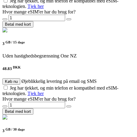
Jeg har tjekket, og min telefon er kompatibel med eSIM-
teknologien.
Tjek her
Hvor mange eSIM'er har du brug for?
Betal med kort
GB /
15 dage
3
Uden hastighedsbegrænsning
One NZ
DKK
48.83
Øjeblikkelig levering på email og SMS
Køb nu
Jeg har tjekket, og min telefon er kompatibel med eSIM-
teknologien.
Tjek her
Hvor mange eSIM'er har du brug for?
Betal med kort
GB /
30 dage
3