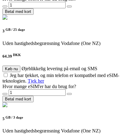
Betal med kort
GB /
25 dage
3
Uden hastighedsbegrænsning
Vodafone (One NZ)
DKK
64.39
Øjeblikkelig levering på email og SMS
Køb nu
Jeg har tjekket, og min telefon er kompatibel med eSIM-
teknologien.
Tjek her
Hvor mange eSIM'er har du brug for?
Betal med kort
GB /
3 dage
5
Uden hastighedsbegrænsning
Vodafone (One NZ)