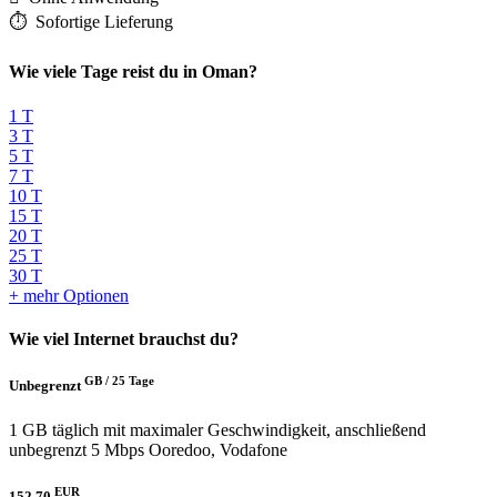
⏱️️ Sofortige Lieferung
Wie viele Tage reist du in Oman?
1 T
3 T
5 T
7 T
10 T
15 T
20 T
25 T
30 T
+ mehr Optionen
Wie viel Internet brauchst du?
GB /
25 Tage
Unbegrenzt
1 GB täglich mit maximaler Geschwindigkeit, anschließend
unbegrenzt 5 Mbps
Ooredoo, Vodafone
EUR
152.70