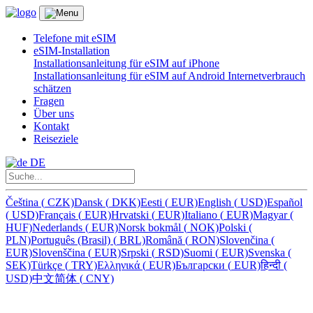
Telefone mit eSIM
eSIM-Installation
Installationsanleitung für eSIM auf iPhone
Installationsanleitung für eSIM auf Android
Internetverbrauch
schätzen
Fragen
Über uns
Kontakt
Reiseziele
DE
Čeština
(
CZK)
Dansk
(
DKK)
Eesti
(
EUR)
English
(
USD)
Español
(
USD)
Français
(
EUR)
Hrvatski
(
EUR)
Italiano
(
EUR)
Magyar
(
HUF)
Nederlands
(
EUR)
Norsk bokmål
(
NOK)
Polski
(
PLN)
Português (Brasil)
(
BRL)
Română
(
RON)
Slovenčina
(
EUR)
Slovenščina
(
EUR)
Srpski
(
RSD)
Suomi
(
EUR)
Svenska
(
SEK)
Türkçe
(
TRY)
Ελληνικά
(
EUR)
Български
(
EUR)
हिन्दी
(
USD)
中文简体
(
CNY)