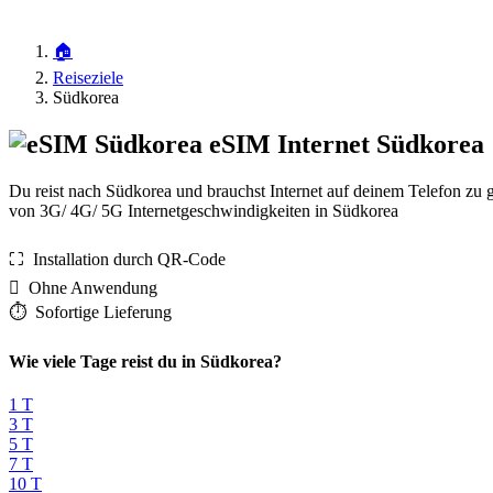
🏠
Reiseziele
Südkorea
eSIM Internet Südkorea
Du reist nach Südkorea und brauchst Internet auf deinem Telefon zu 
von 3G/ 4G/ 5G Internetgeschwindigkeiten in Südkorea
⛶️️ Installation durch QR-Code
️ Ohne Anwendung
⏱️️ Sofortige Lieferung
Wie viele Tage reist du in Südkorea?
1 T
3 T
5 T
7 T
10 T