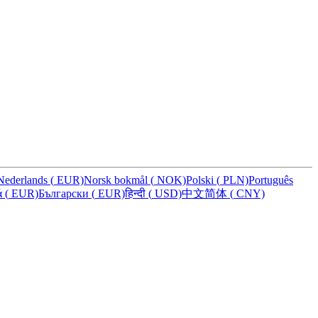
Nederlands
(
EUR)
Norsk bokmål
(
NOK)
Polski
(
PLN)
Português
ά
(
EUR)
Български
(
EUR)
हिन्दी
(
USD)
中文简体
(
CNY)