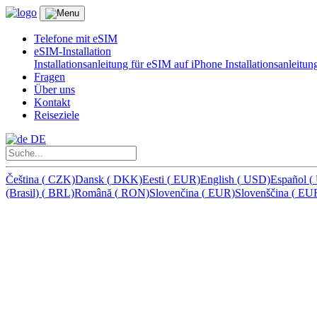
Telefone mit eSIM
eSIM-Installation
Installationsanleitung für eSIM auf iPhone
Installationsanleitu
Fragen
Über uns
Kontakt
Reiseziele
DE
Čeština
(
CZK)
Dansk
(
DKK)
Eesti
(
EUR)
English
(
USD)
Español
(
(Brasil)
(
BRL)
Română
(
RON)
Slovenčina
(
EUR)
Slovenščina
(
EU