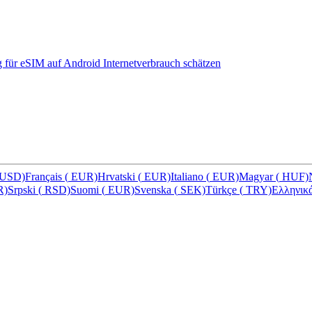
ng für eSIM auf Android
Internetverbrauch schätzen
USD)
Français
(
EUR)
Hrvatski
(
EUR)
Italiano
(
EUR)
Magyar
(
HUF)
R)
Srpski
(
RSD)
Suomi
(
EUR)
Svenska
(
SEK)
Türkçe
(
TRY)
Ελληνικ