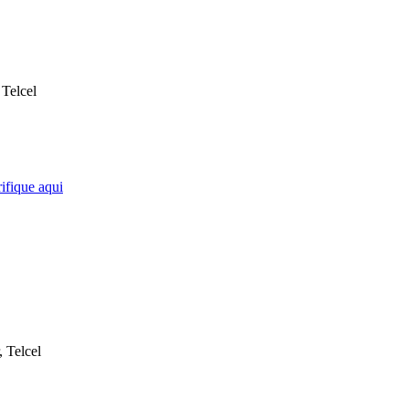
Telcel
ifique aqui
, Telcel