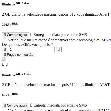
GB /
7 dias
Ilimitado
2 GB diário na velocidade máxima, depois 512 kbps ilimitado
AT&T, 
BRL
226.54
Entrega imediata por email e SMS
Compre agora
Verifiquei e meu telefone é compatível com a tecnologia eSIM
Ver
De quantos eSIMs você precisa?
Pague com cartão
GB /
20 dias
Ilimitado
2 GB diário na velocidade máxima, depois 512 kbps ilimitado
AT&T, 
BRL
625.68
Entrega imediata por email e SMS
Compre agora
Verifiquei e meu telefone é compatível com a tecnologia eSIM
Ver