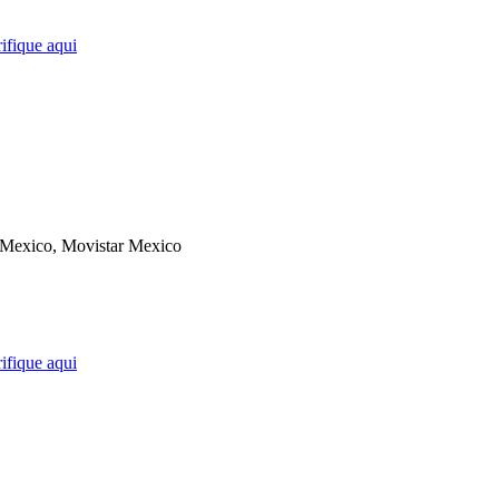
ifique aqui
exico, Movistar Mexico
ifique aqui