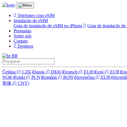
Telefones com eSIM
Instalação de eSIM
Guia de instalação de eSIM no iPhone
Guia de instalação d
Perguntas
Sobre nós
Contato
Destinos
BR
Čeština
(
CZK)
Dansk
(
DKK)
Deutsch
(
EUR)
Eesti
(
EUR)
En
NOK)
Polski
(
PLN)
Română
(
RON)
Slovenčina
(
EUR)
Slovenš
简体
(
CNY)