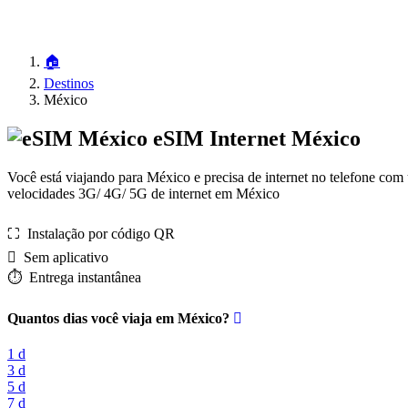
🏠
Destinos
México
eSIM Internet México
Você está viajando para México e precisa de internet no telefone co
velocidades 3G/ 4G/ 5G de internet em México
⛶️️ Instalação por código QR
️ Sem aplicativo
⏱️️ Entrega instantânea
Quantos dias você viaja em México?
1 d
3 d
5 d
7 d