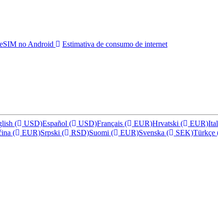
e eSIM no Android
Estimativa de consumo de internet
glish
(
USD)
Español
(
USD)
Français
(
EUR)
Hrvatski
(
EUR)
Ita
čina
(
EUR)
Srpski
(
RSD)
Suomi
(
EUR)
Svenska
(
SEK)
Türkçe