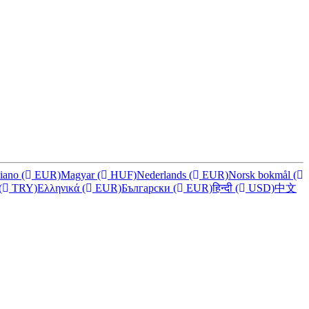
liano
(
EUR)
Magyar
(
HUF)
Nederlands
(
EUR)
Norsk bokmål
(
(
TRY)
Ελληνικά
(
EUR)
Български
(
EUR)
हिन्दी
(
USD)
中文