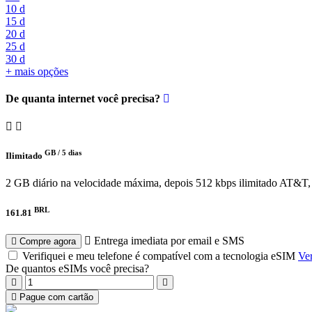
10 d
15 d
20 d
25 d
30 d
+ mais opções
De quanta internet você precisa?
GB /
5 dias
Ilimitado
2 GB diário na velocidade máxima, depois 512 kbps ilimitado
AT&T, 
BRL
161.81
Entrega imediata por email e SMS
Compre agora
Verifiquei e meu telefone é compatível com a tecnologia eSIM
Ver
De quantos eSIMs você precisa?
Pague com cartão