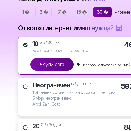
1 �
3 �
7 �
15 �
30 �
+ повече
От колко интернет имаш нужда?
10
4
GB /
30 дни
Без ограничение на скоростта
Купи сега
Незабавна доставка по имей
Неограничен
59
GB /
30 дни
1 GB дневно с максимална скорост, след това
5 Mbps неограничено
Airtel, Zain, Celtel
20
8
GB /
30 дни