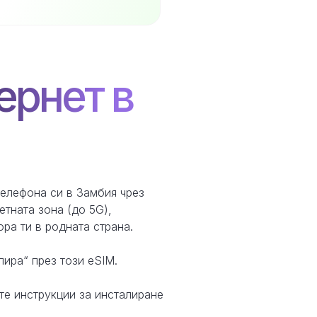
ернет в
телефона си в Замбия чрез
тната зона (до 5G),
ра ти в родната страна.
лира“ през този eSIM.
те инструкции за инсталиране