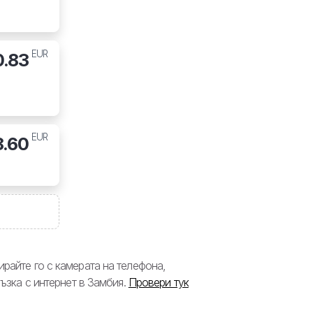
EUR
0.83
EUR
8.60
райте го с камерата на телефона,
ръзка с интернет в Замбия.
Провери тук