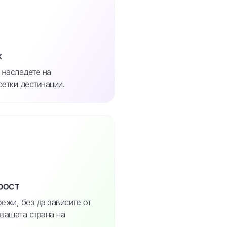
к
 насладете на
сетки дестинации.
рост
режи, без да зависите от
 вашата страна на