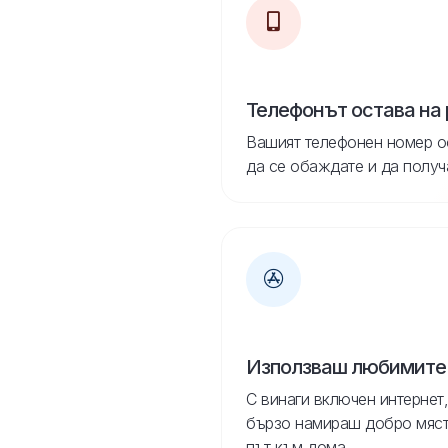
Телефонът остава на
Вашият телефонен номер о
да се обаждате и да получ
Използваш любимите
С винаги включен интернет,
бързо намираш добро място
път към дома.