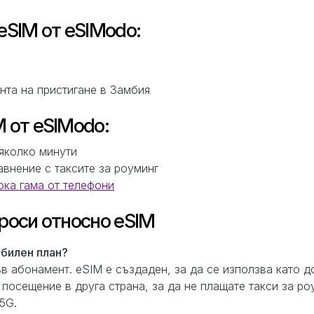
eSIM от eSIModo:
нта на пристигане в Замбия
 от eSIModo:
няколко минути
авнение с таксите за роуминг
ка гама от телефони
роси относно eSIM
билен план?
ъв абонамент. eSIM е създаден, за да се използва като 
 посещение в друга страна, за да не плащате такси за ро
5G.