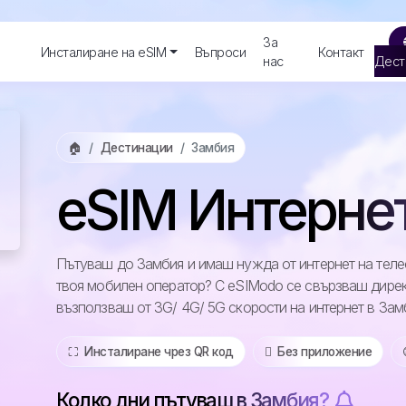
За
Инсталиране на eSIM
Въпроси
Контакт
нас
Дест
🏠
Дестинации
Замбия
eSIM Интерне
Пътуваш до Замбия и имаш нужда от интернет на телеф
твоя мобилен оператор? С eSIModo се свързваш дирек
възползваш от 3G/ 4G/ 5G скорости на интернет в Зам
⛶️️ Инсталиране чрез QR код
️ Без приложение
Колко дни пътуваш в Замбия?