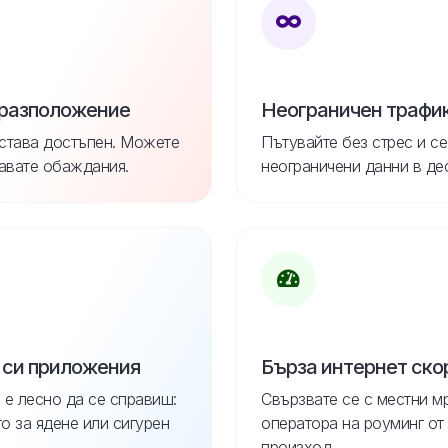
 разположение
Неограничен трафи
става достъпен. Можете
Пътувайте без стрес и се
авате обаждания.
неограничени данни в де
 си приложения
Бърза интернет ско
 е лесно да се справиш:
Свързвате се с местни м
 за ядене или сигурен
оператора на роуминг от
произход.