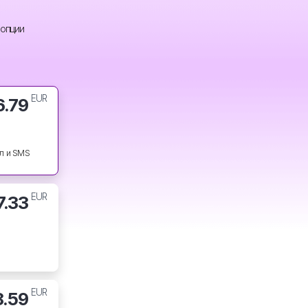
 опции
EUR
6.79
л и SMS
EUR
7.33
EUR
8.59