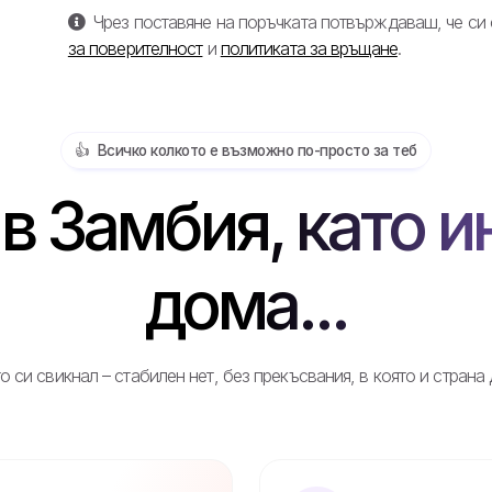
Чрез поставяне на поръчката потвърждаваш, че си
за поверителност
и
политиката за връщане
.
👍️ Всичко колкото е възможно по-просто за теб
в Замбия, като и
дома...
о си свикнал – стабилен нет, без прекъсвания, в която и страна