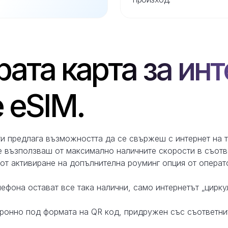
ата карта за инт
 eSIM.
ти предлага възможността да се свържеш с интернет на 
 възползваш от максимално наличните скорости в съотве
т активиране на допълнителна роуминг опция от операто
ефона остават все така налични, само интернетът „цирку
тронно под формата на QR код, придружен със съответни