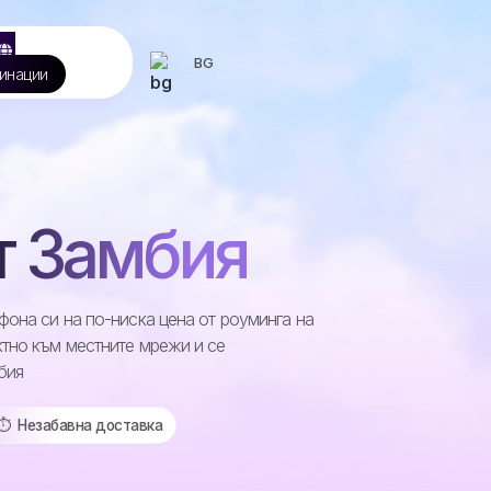
BG
инации
т Замбия
она си на по-ниска цена от роуминга на
тно към местните мрежи и се
бия
⏱️️ Незабавна доставка