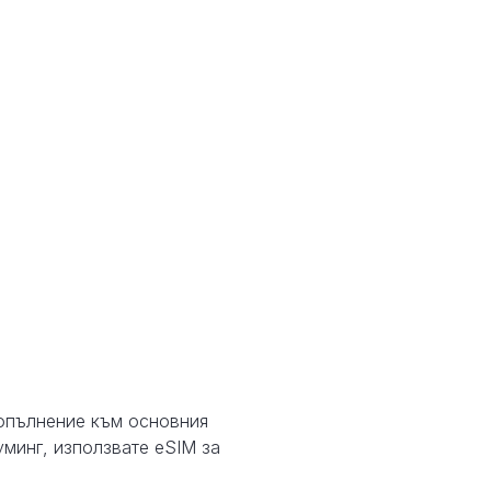
допълнение към основния
уминг, използвате eSIM за