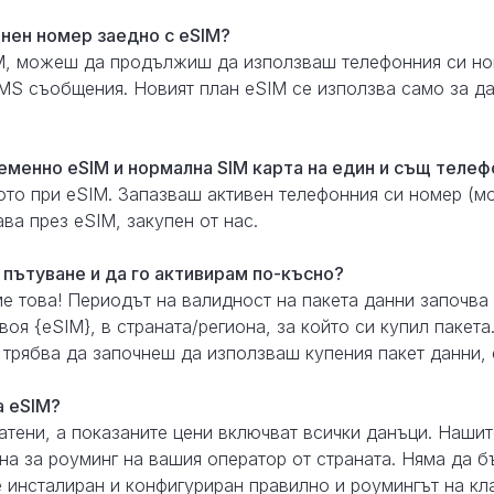
нен номер заедно с eSIM?
IM, можеш да продължиш да използваш телефонния си но
S съобщения. Новият план eSIM се използва само за да
еменно eSIM и нормална SIM карта на един и същ телеф
ното при eSIM. Запазваш активен телефонния си номер (
ва през eSIM, закупен от нас.
 пътуване и да го активирам по-късно?
е това! Периодът на валидност на пакета данни започва
оя {eSIM}, в страната/региона, за който си купил пакета
 трябва да започнеш да използваш купения пакет данни, 
а eSIM?
атени, а показаните цени включват всички данъци. Нашит
на за роуминг на вашия оператор от страната. Няма да б
е инсталиран и конфигуриран правилно и роумингът на кл