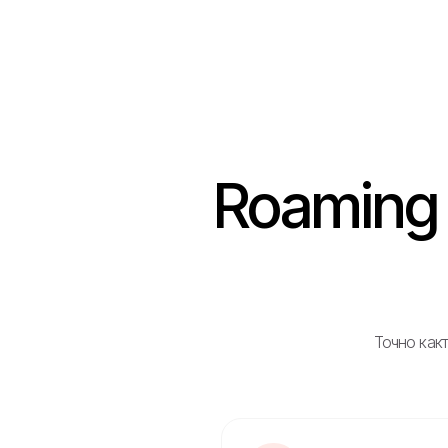
Roaming 
Точно какт