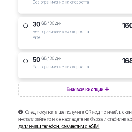
Без ограничение на скоростта
30
16
GB /
30 дни
Без ограничение на скоростта
Airtel
50
16
GB /
30 дни
Без ограничение на скоростта
Виж всички опции
След покупката ще получите QR код по имейл, скани
инсталирайте го и се насладете на бърза и стабилна в
дали имаш телефон, съвместим с eSIM.