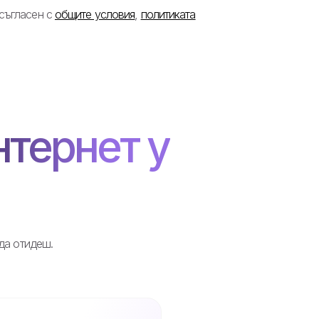
 съгласен с
общите условия
,
политиката
нтернет у
 да отидеш.