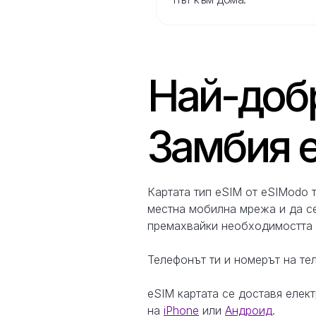
Най-добр
Замбия е
Картата тип eSIM от eSIModo 
местна мобилна мрежа и да се
премахвайки необходимостта о
Телефонът ти и номерът на тел
eSIM картата се доставя елек
на
iPhone
или
Андроид
.