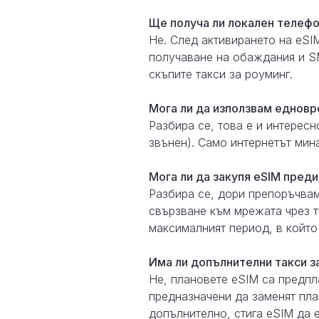
Ще получа ли локален телефо
Не. След активирането на eS
получаване на обаждания и SM
скъпите такси за роуминг.
Мога ли да използвам едновр
Разбира се, това е и интерес
звънен). Само интернетът мина
Мога ли да закупя eSIM преди
Разбира се, дори препоръчвам
свързване към мрежата чрез тв
максималният период, в който
Има ли допълнителни такси з
Не, плановете eSIM са предпл
предназначени да заменят пла
допълнително, стига eSIM да 