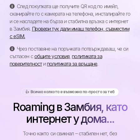
След покупката ще получите QR код по имейл,
сканирайте го с камерата на телефона, инсталирайте го
и се насладете на бърза и стабилна връзка с интернет
в Замбия.
Провери тук дали имаш телефон, съвместим
с eSIM.
Чрез поставяне на поръчката потвърждаваш, че си
съгласен с
общите условия
,
политиката за
поверителност
и
политиката за връщане
.
👍️ Всичко колкото е възможно по-просто за теб
Roaming в Замбия, като
интернет у дома...
Точно както си свикнал – стабилен нет, без