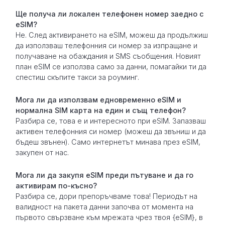
Ще получа ли локален телефонен номер заедно с
eSIM?
Не. След активирането на eSIM, можеш да продължиш
да използваш телефонния си номер за изпращане и
получаване на обаждания и SMS съобщения. Новият
план eSIM се използва само за данни, помагайки ти да
спестиш скъпите такси за роуминг.
Мога ли да използвам едновременно eSIM и
нормална SIM карта на един и същ телефон?
Разбира се, това е и интересното при eSIM. Запазваш
активен телефонния си номер (можеш да звъниш и да
бъдеш звънен). Само интернетът минава през eSIM,
закупен от нас.
Мога ли да закупя eSIM преди пътуване и да го
активирам по-късно?
Разбира се, дори препоръчваме това! Периодът на
валидност на пакета данни започва от момента на
първото свързване към мрежата чрез твоя {eSIM}, в