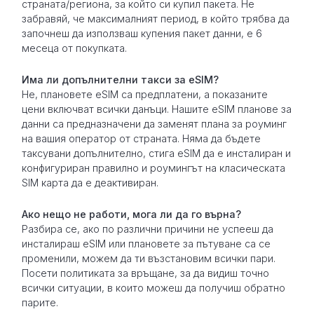
страната/региона, за който си купил пакета. Не
забравяй, че максималният период, в който трябва да
започнеш да използваш купения пакет данни, е 6
месеца от покупката.
Има ли допълнителни такси за eSIM?
Не, плановете eSIM са предплатени, а показаните
цени включват всички данъци. Нашите eSIM планове за
данни са предназначени да заменят плана за роуминг
на вашия оператор от страната. Няма да бъдете
таксувани допълнително, стига eSIM да е инсталиран и
конфигуриран правилно и роумингът на класическата
SIM карта да е деактивиран.
Ако нещо не работи, мога ли да го върна?
Разбира се, ако по различни причини не успееш да
инсталираш eSIM или плановете за пътуване са се
променили, можем да ти възстановим всички пари.
Посети политиката за връщане, за да видиш точно
всички ситуации, в които можеш да получиш обратно
парите.