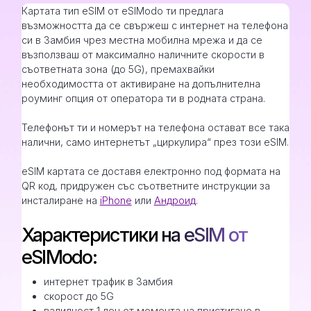
Картата тип eSIM от eSIModo ти предлага
възможността да се свържеш с интернет на телефона
си в Замбия чрез местна мобилна мрежа и да се
възползваш от максимално наличните скорости в
съответната зона (до 5G), премахвайки
необходимостта от активиране на допълнителна
роуминг опция от оператора ти в родната страна.
Телефонът ти и номерът на телефона остават все така
налични, само интернетът „циркулира“ през този eSIM.
eSIM картата се доставя електронно под формата на
QR код, придружен със съответните инструкции за
инсталиране на
iPhone
или
Андроид
.
Характеристики на eSIM от
eSIModo:
интернет трафик в Замбия
скорост до 5G
валидност 1 ден от момента на пристигане в