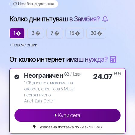
⏱️️ Незабавна доставка
Колко дни пътуваш в Замбия?
1 �
3 �
7 �
15 �
30 �
+ повече опции
От колко интернет имаш нужда?
EUR
Неограничен
24.07
GB /
1 ден
1 GB дневно с максимална
скорост, след това 5 Mbps
неограничено
Airtel, Zain, Celtel
Купи сега
Незабавна доставка по имейл и SMS