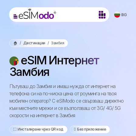
BG
🏠
Дестинации
Замбия
eSIM Интернет
Замбия
Пътуваш до Замбия и имаш нужда от интернет на
телефона си на по-ниска цена от роуминга на твоя
мобилен оператор? С eSIModo се свързваш директно
към местните мрежи и се възползваш от 3G/ 4G/ 5G
скорости на интернет в Замбия
⛶️️ Инсталиране чрез QR код
️ Без приложение