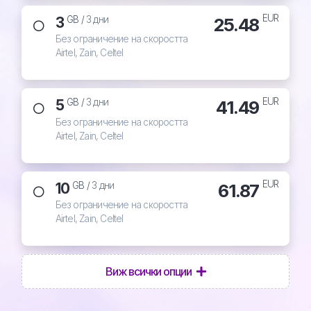
EUR
3
25.48
GB /
3 дни
Без ограничение на скоростта
Airtel, Zain, Celtel
EUR
5
41.49
GB /
3 дни
Без ограничение на скоростта
Airtel, Zain, Celtel
EUR
10
61.87
GB /
3 дни
Без ограничение на скоростта
Airtel, Zain, Celtel
Виж всички опции