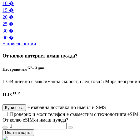
10 �
15 �
20 �
25 �
30 �
90 �
+ повече опции
От колко интернет имаш нужда?
GB /
3 дни
Неограничен
1 GB дневно с максимална скорост, след това 5 Mbps неограни
EUR
11.13
Незабавна доставка по имейл и SMS
Купи сега
Проверих и моят телефон е съвместим с технологията eSIM
От колко eSIM-и имаш нужда?
Плати с карта