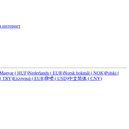
а интернет
Magyar
(
HUF)
Nederlands
(
EUR)
Norsk bokmål
(
NOK)
Polski
(
(
TRY)
Ελληνικά
(
EUR)
हिन्दी
(
USD)
中文简体
(
CNY)