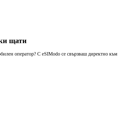
ки щати
обилен оператор? С eSIModo се свързваш директно към