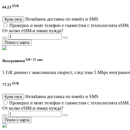
EUR
64.23
Незабавна доставка по имейл и SMS
Купи сега
Проверих и моят телефон е съвместим с технологията eSIM
От колко eSIM-и имаш нужда?
Плати с карта
GB /
25 дни
Неограничен
1 GB дневно с максимална скорост, след това 5 Mbps неограни
EUR
77.21
Незабавна доставка по имейл и SMS
Купи сега
Проверих и моят телефон е съвместим с технологията eSIM
От колко eSIM-и имаш нужда?
Плати с карта