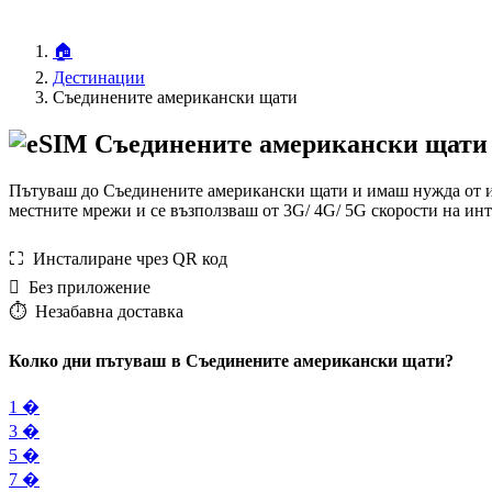
🏠
Дестинации
Съединените американски щати
Пътуваш до Съединените американски щати и имаш нужда от ин
местните мрежи и се възползваш от 3G/ 4G/ 5G скорости на и
⛶️️ Инсталиране чрез QR код
️ Без приложение
⏱️️ Незабавна доставка
Колко дни пътуваш в Съединените американски щати?
1 �
3 �
5 �
7 �