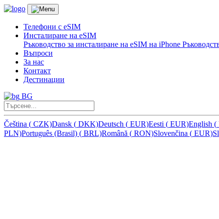
Телефони с eSIM
Инсталиране на eSIM
Ръководство за инсталиране на eSIM на iPhone
Ръководств
Въпроси
За нас
Контакт
Дестинации
BG
Čeština
(
CZK)
Dansk
(
DKK)
Deutsch
(
EUR)
Eesti
(
EUR)
English
(
PLN)
Português (Brasil)
(
BRL)
Română
(
RON)
Slovenčina
(
EUR)
S