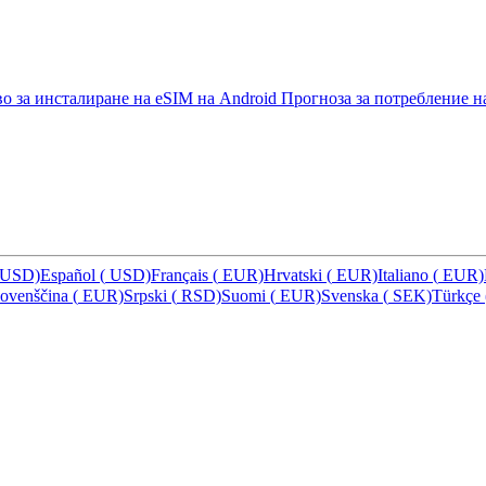
о за инсталиране на eSIM на Android
Прогноза за потребление н
USD)
Español
(
USD)
Français
(
EUR)
Hrvatski
(
EUR)
Italiano
(
EUR)
lovenščina
(
EUR)
Srpski
(
RSD)
Suomi
(
EUR)
Svenska
(
SEK)
Türkçe