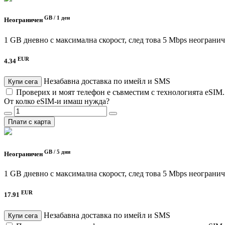
GB /
1 ден
Неограничен
1 GB дневно с максимална скорост, след това 5 Mbps неограни
EUR
4.34
Незабавна доставка по имейл и SMS
Купи сега
Проверих и моят телефон е съвместим с технологията eSIM
От колко eSIM-и имаш нужда?
Плати с карта
GB /
5 дни
Неограничен
1 GB дневно с максимална скорост, след това 5 Mbps неограни
EUR
17.91
Незабавна доставка по имейл и SMS
Купи сега