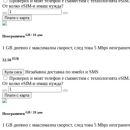
Проверих и моят телефон е съвместим с технологията eSIM
От колко eSIM-и имаш нужда?
Плати с карта
GB /
10 дни
Неограничен
1 GB дневно с максимална скорост, след това 5 Mbps неограни
EUR
32.56
Незабавна доставка по имейл и SMS
Купи сега
Проверих и моят телефон е съвместим с технологията eSIM
От колко eSIM-и имаш нужда?
Плати с карта
GB /
20 дни
Неограничен
1 GB дневно с максимална скорост, след това 5 Mbps неограни