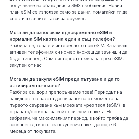
получаване на обаждания и SMS съобщения. Новият
план eSIM се използва само за данни, помагайки ти да
спестиш скъпите такси за роуминг.
Мога ли да използвам едновременно eSIM и
нормална SIM карта на един и същ телефон?
Разбира се, това е и интересното при eSIM. Запазваш
активен телефонния си номер (можеш да звъниш и да
бъдеш звънен). Само интернетът минава през eSIM,
закупен от нас.
Мога ли да закупя eSIM преди пътуване и да го
активирам по-късно?
Разбира се, дори препоръчваме това! Периодът на
валидност на пакета данни започва от момента на
първото свързване към мрежата чрез твоя {eSIM}, в
страната/региона, за който си купил пакета. Не
забравяй, че максималният период, в който трябва да
започнеш да използваш купения пакет данни, е 6
месеца от покупката.