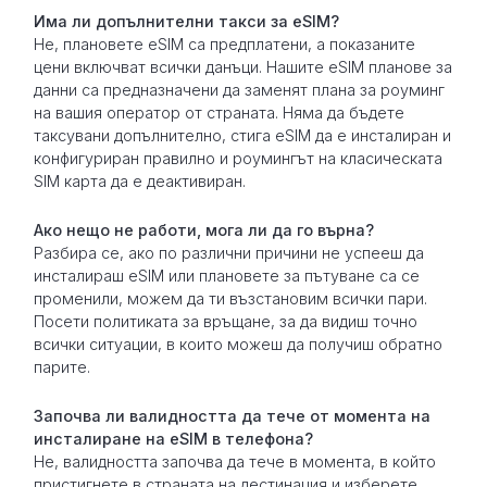
Има ли допълнителни такси за eSIM?
Не, плановете eSIM са предплатени, а показаните
цени включват всички данъци. Нашите eSIM планове за
данни са предназначени да заменят плана за роуминг
на вашия оператор от страната. Няма да бъдете
таксувани допълнително, стига eSIM да е инсталиран и
конфигуриран правилно и роумингът на класическата
SIM карта да е деактивиран.
Ако нещо не работи, мога ли да го върна?
Разбира се, ако по различни причини не успееш да
инсталираш eSIM или плановете за пътуване са се
променили, можем да ти възстановим всички пари.
Посети политиката за връщане, за да видиш точно
всички ситуации, в които можеш да получиш обратно
парите.
Започва ли валидността да тече от момента на
инсталиране на eSIM в телефона?
Не, валидността започва да тече в момента, в който
пристигнете в страната на дестинация и изберете