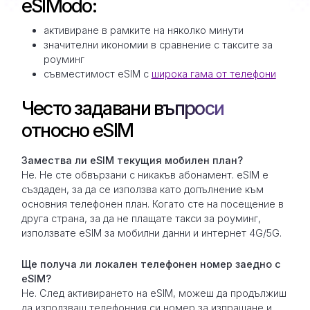
eSIModo:
активиране в рамките на няколко минути
значителни икономии в сравнение с таксите за
роуминг
съвместимост eSIM с
широка гама от телефони
Често задавани въпроси
относно eSIM
Замествa ли eSIM текущия мобилен план?
Не. Не сте обвързани с никакъв абонамент. eSIM е
създаден, за да се използва като допълнение към
основния телефонен план. Когато сте на посещение в
друга страна, за да не плащате такси за роуминг,
използвате eSIM за мобилни данни и интернет 4G/5G.
Ще получа ли локален телефонен номер заедно с
eSIM?
Не. След активирането на eSIM, можеш да продължиш
да използваш телефонния си номер за изпращане и