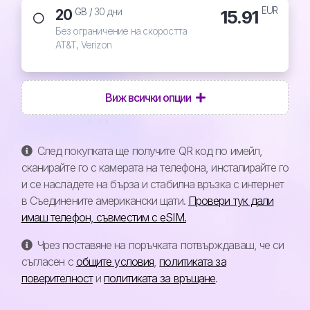
EUR
20
15.91
GB /
30 дни
Без ограничение на скоростта
AT&T, Verizon
Виж всички опции
След покупката ще получите QR код по имейл,
сканирайте го с камерата на телефона, инсталирайте го
и се насладете на бърза и стабилна връзка с интернет
в Съединените американски щати.
Провери тук дали
имаш телефон, съвместим с eSIM.
Чрез поставяне на поръчката потвърждаваш, че си
съгласен с
общите условия
,
политиката за
поверителност
и
политиката за връщане
.