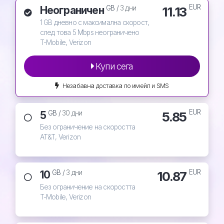
EUR
Неограничен
11.13
GB /
3 дни
1 GB дневно с максимална скорост,
след това 5 Mbps неограничено
T-Mobile, Verizon
Купи сега
Незабавна доставка по имейл и SMS
EUR
5
5.85
GB /
30 дни
Без ограничение на скоростта
AT&T, Verizon
EUR
10
10.87
GB /
3 дни
Без ограничение на скоростта
T-Mobile, Verizon