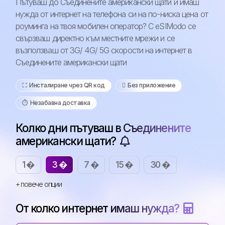
Пътуваш до Съединените американски щати и имаш
нужда от интернет на телефона си на по-ниска цена от
роуминга на твоя мобилен оператор? С eSIModo се
свързваш директно към местните мрежи и се
възползваш от 3G/ 4G/ 5G скорости на интернет в
Съединените американски щати
⛶️️ Инсталиране чрез QR код
️ Без приложение
⏱️️ Незабавна доставка
Колко дни пътуваш в Съединените
американски щати?
1 �
3 �
7 �
15 �
30 �
+ повече опции
От колко интернет имаш нужда?