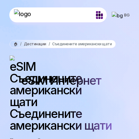
BG
🏠
Дестинации
Съединените американски щати
eSIM Интернет
Съединените
американски щати