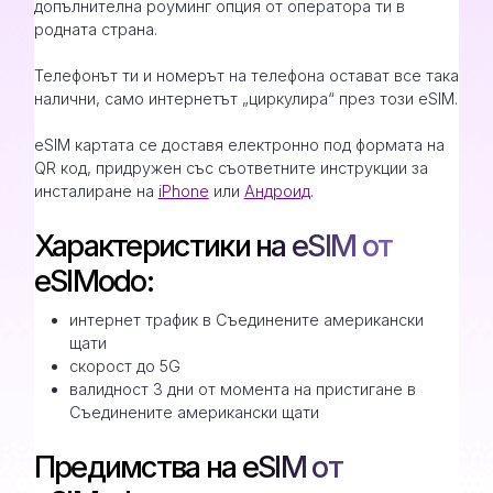
допълнителна роуминг опция от оператора ти в
родната страна.
Телефонът ти и номерът на телефона остават все така
налични, само интернетът „циркулира“ през този eSIM.
eSIM картата се доставя електронно под формата на
QR код, придружен със съответните инструкции за
инсталиране на
iPhone
или
Андроид
.
Характеристики на eSIM от
eSIModo:
интернет трафик в Съединените американски
щати
скорост до 5G
валидност 3 дни от момента на пристигане в
Съединените американски щати
Предимства на eSIM от