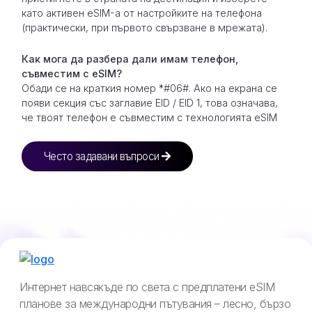
като активен eSIM-а от настройките на телефона
(практически, при първото свързване в мрежата).
Как мога да разбера дали имам телефон,
съвместим с eSIM?
Обади се на краткия номер *#06#. Ако на екрана се
появи секция със заглавие EID / EID 1, това означава,
че твоят телефон е съвместим с технологията eSIM
Често задавани въпроси
Интернет навсякъде по света с предплатени eSIM
планове за международни пътувания – лесно, бързо