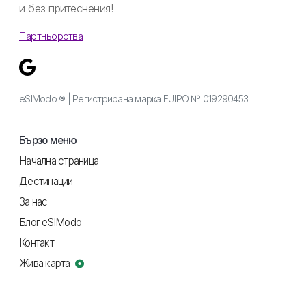
и без притеснения!
Партньорства
eSIModo ® | Регистрирана марка EUIPO № 019290453
Бързо меню
Начална страница
Дестинации
За нас
Блог eSIModo
Контакт
Жива карта