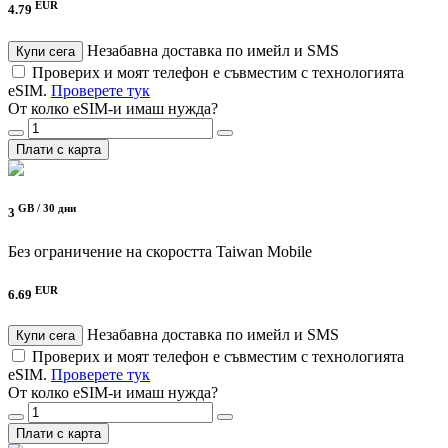
EUR
4.79
Незабавна доставка по имейл и SMS
Купи сега
Проверих и моят телефон е съвместим с технологията
eSIM.
Проверете тук
От колко eSIM-и имаш нужда?
Плати с карта
GB /
30 дни
3
Без ограничение на скоростта
Taiwan Mobile
EUR
6.69
Незабавна доставка по имейл и SMS
Купи сега
Проверих и моят телефон е съвместим с технологията
eSIM.
Проверете тук
От колко eSIM-и имаш нужда?
Плати с карта