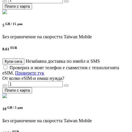
Плати с карта
GB /
15 дни
5
Без ограничение на скоростта
Taiwan Mobile
EUR
8.61
Незабавна доставка по имейл и SMS
Купи сега
Проверих и моят телефон е съвместим с технологията
eSIM.
Проверете тук
От колко eSIM-и имаш нужда?
Плати с карта
GB /
3 дни
10
Без ограничение на скоростта
Taiwan Mobile
EUR