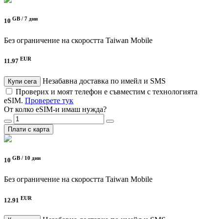
GB /
7 дни
10
Без ограничение на скоростта
Taiwan Mobile
EUR
11.97
Незабавна доставка по имейл и SMS
Купи сега
Проверих и моят телефон е съвместим с технологията
eSIM.
Проверете тук
От колко eSIM-и имаш нужда?
Плати с карта
GB /
10 дни
10
Без ограничение на скоростта
Taiwan Mobile
EUR
12.91