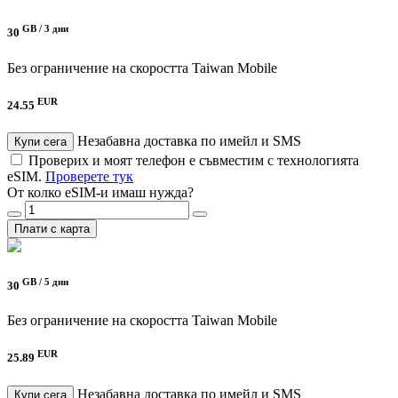
GB /
3 дни
30
Без ограничение на скоростта
Taiwan Mobile
EUR
24.55
Незабавна доставка по имейл и SMS
Купи сега
Проверих и моят телефон е съвместим с технологията
eSIM.
Проверете тук
От колко eSIM-и имаш нужда?
Плати с карта
GB /
5 дни
30
Без ограничение на скоростта
Taiwan Mobile
EUR
25.89
Незабавна доставка по имейл и SMS
Купи сега