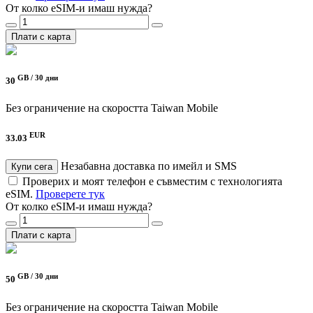
От колко eSIM-и имаш нужда?
Плати с карта
GB /
30 дни
30
Без ограничение на скоростта
Taiwan Mobile
EUR
33.03
Незабавна доставка по имейл и SMS
Купи сега
Проверих и моят телефон е съвместим с технологията
eSIM.
Проверете тук
От колко eSIM-и имаш нужда?
Плати с карта
GB /
30 дни
50
Без ограничение на скоростта
Taiwan Mobile