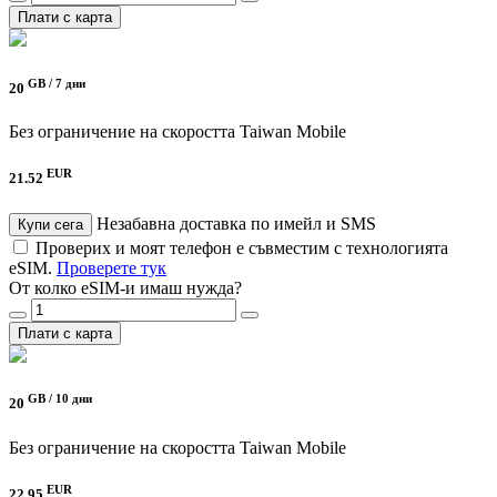
Плати с карта
GB /
7 дни
20
Без ограничение на скоростта
Taiwan Mobile
EUR
21.52
Незабавна доставка по имейл и SMS
Купи сега
Проверих и моят телефон е съвместим с технологията
eSIM.
Проверете тук
От колко eSIM-и имаш нужда?
Плати с карта
GB /
10 дни
20
Без ограничение на скоростта
Taiwan Mobile
EUR
22.95