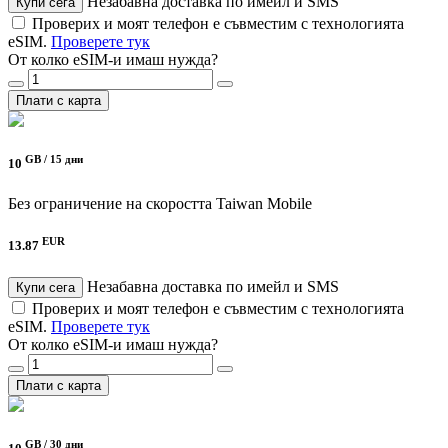
Незабавна доставка по имейл и SMS
Купи сега
Проверих и моят телефон е съвместим с технологията
eSIM.
Проверете тук
От колко eSIM-и имаш нужда?
Плати с карта
GB /
15 дни
10
Без ограничение на скоростта
Taiwan Mobile
EUR
13.87
Незабавна доставка по имейл и SMS
Купи сега
Проверих и моят телефон е съвместим с технологията
eSIM.
Проверете тук
От колко eSIM-и имаш нужда?
Плати с карта
GB /
30 дни