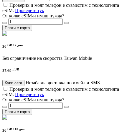
Проверих и моят телефон е съвместим с технологията
eSIM.
Проверете тук
От колко eSIM-и имаш нужда?
Плати с карта
GB /
7 дни
30
Без ограничение на скоростта
Taiwan Mobile
EUR
27.69
Незабавна доставка по имейл и SMS
Купи сега
Проверих и моят телефон е съвместим с технологията
eSIM.
Проверете тук
От колко eSIM-и имаш нужда?
Плати с карта
GB /
10 дни
30