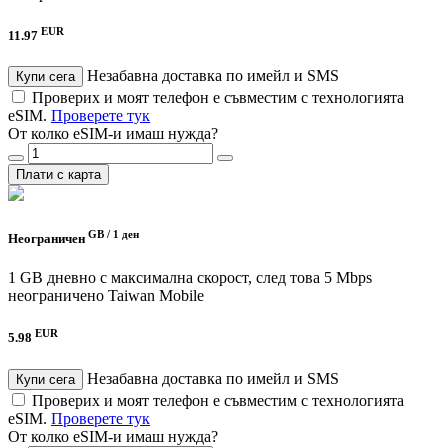
EUR
11.97
Незабавна доставка по имейл и SMS
Купи сега
Проверих и моят телефон е съвместим с технологията
eSIM.
Проверете тук
От колко eSIM-и имаш нужда?
Плати с карта
GB /
1 ден
Неограничен
1 GB дневно с максимална скорост, след това 5 Mbps
неограничено
Taiwan Mobile
EUR
5.98
Незабавна доставка по имейл и SMS
Купи сега
Проверих и моят телефон е съвместим с технологията
eSIM.
Проверете тук
От колко eSIM-и имаш нужда?