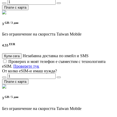
Плати с карта
GB /
3 дни
3
Без ограничение на скоростта
Taiwan Mobile
EUR
4.55
Незабавна доставка по имейл и SMS
Купи сега
Проверих и моят телефон е съвместим с технологията
eSIM.
Проверете тук
От колко eSIM-и имаш нужда?
Плати с карта
GB /
5 дни
3
Без ограничение на скоростта
Taiwan Mobile