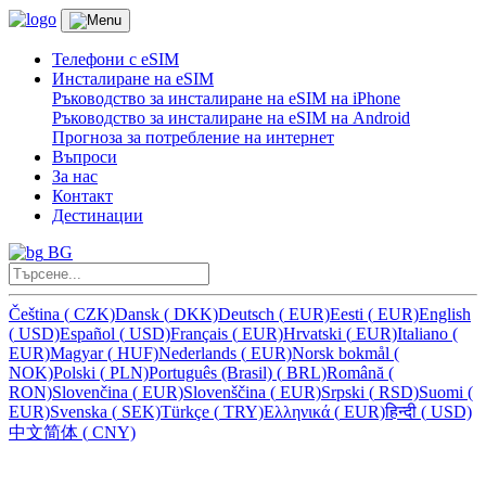
Телефони с eSIM
Инсталиране на eSIM
Ръководство за инсталиране на eSIM на iPhone
Ръководство за инсталиране на eSIM на Android
Прогноза за потребление на интернет
Въпроси
За нас
Контакт
Дестинации
BG
Čeština
(
CZK)
Dansk
(
DKK)
Deutsch
(
EUR)
Eesti
(
EUR)
English
(
USD)
Español
(
USD)
Français
(
EUR)
Hrvatski
(
EUR)
Italiano
(
EUR)
Magyar
(
HUF)
Nederlands
(
EUR)
Norsk bokmål
(
NOK)
Polski
(
PLN)
Português (Brasil)
(
BRL)
Română
(
RON)
Slovenčina
(
EUR)
Slovenščina
(
EUR)
Srpski
(
RSD)
Suomi
(
EUR)
Svenska
(
SEK)
Türkçe
(
TRY)
Ελληνικά
(
EUR)
हिन्दी
(
USD)
中文简体
(
CNY)