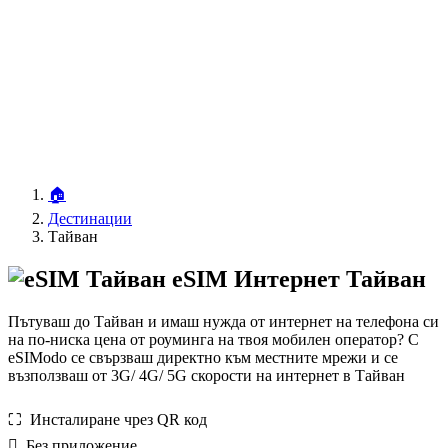
🏠
Дестинации
Тайван
eSIM Интернет Тайван
Пътуваш до Тайван и имаш нужда от интернет на телефона си
на по-ниска цена от роуминга на твоя мобилен оператор? С
eSIModo се свързваш директно към местните мрежи и се
възползваш от 3G/ 4G/ 5G скорости на интернет в Тайван
⛶️️ Инсталиране чрез QR код
️ Без приложение