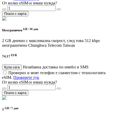
От колко eSIM-и имаш нужда?
Плати с карта
GB /
30 дни
Неограничен
2 GB дневно с максимална скорост, след това 512 kbps
неограничено
Chunghwa Telecom Taiwan
EUR
74.17
Незабавна доставка по имейл и SMS
Купи сега
Проверих и моят телефон е съвместим с технологията
eSIM.
Проверете тук
От колко eSIM-и имаш нужда?
Плати с карта
GB /
7 дни
1