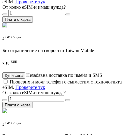
eSIM.
Проверете тук
От колко eSIM-и имаш нужда?
Плати с карта
GB /
5 дни
5
Без ограничение на скоростта
Taiwan Mobile
EUR
7.18
Незабавна доставка по имейл и SMS
Купи сега
Проверих и моят телефон е съвместим с технологията
eSIM.
Проверете тук
От колко eSIM-и имаш нужда?
Плати с карта
GB /
7 дни
5