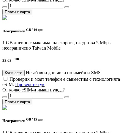
Плати с карта
GB /
10 дни
Неограничен
1 GB дневно с максимална скорост, след това 5 Mbps
неограничено
Taiwan Mobile
EUR
33.03
Незабавна доставка по имейл и SMS
Купи сега
Проверих и моят телефон е съвместим с технологията
eSIM.
Проверете тук
От колко eSIM-и имаш нужда?
Плати с карта
GB /
15 дни
Неограничен
1 GB дневно с максимална скорост, след това 5 Mbps