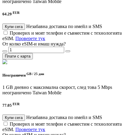
неограничено
Taiwan Mobile
EUR
64.29
Незабавна доставка по имейл и SMS
Купи сега
Проверих и моят телефон е съвместим с технологията
eSIM.
Проверете тук
От колко eSIM-и имаш нужда?
Плати с карта
GB /
25 дни
Неограничен
1 GB дневно с максимална скорост, след това 5 Mbps
неограничено
Taiwan Mobile
EUR
77.05
Незабавна доставка по имейл и SMS
Купи сега
Проверих и моят телефон е съвместим с технологията
eSIM.
Проверете тук
От колко eSIM-и имаш нужда?