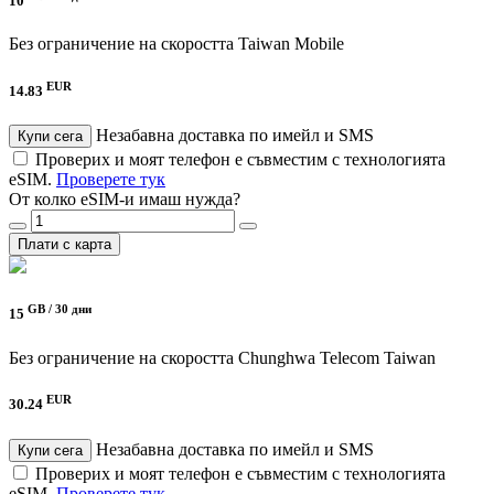
10
Без ограничение на скоростта
Taiwan Mobile
EUR
14.83
Незабавна доставка по имейл и SMS
Купи сега
Проверих и моят телефон е съвместим с технологията
eSIM.
Проверете тук
От колко eSIM-и имаш нужда?
Плати с карта
GB /
30 дни
15
Без ограничение на скоростта
Chunghwa Telecom Taiwan
EUR
30.24
Незабавна доставка по имейл и SMS
Купи сега
Проверих и моят телефон е съвместим с технологията
eSIM.
Проверете тук