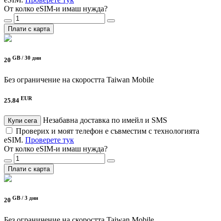
От колко eSIM-и имаш нужда?
Плати с карта
GB /
30 дни
20
Без ограничение на скоростта
Taiwan Mobile
EUR
25.84
Незабавна доставка по имейл и SMS
Купи сега
Проверих и моят телефон е съвместим с технологията
eSIM.
Проверете тук
От колко eSIM-и имаш нужда?
Плати с карта
GB /
3 дни
20
Без ограничение на скоростта
Taiwan Mobile