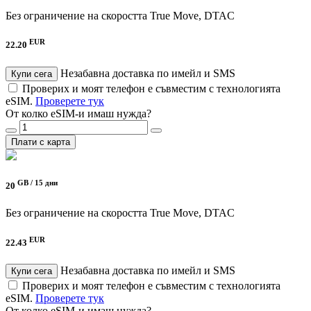
Без ограничение на скоростта
True Move, DTAC
EUR
22.20
Незабавна доставка по имейл и SMS
Купи сега
Проверих и моят телефон е съвместим с технологията
eSIM.
Проверете тук
От колко eSIM-и имаш нужда?
Плати с карта
GB /
15 дни
20
Без ограничение на скоростта
True Move, DTAC
EUR
22.43
Незабавна доставка по имейл и SMS
Купи сега
Проверих и моят телефон е съвместим с технологията
eSIM.
Проверете тук
От колко eSIM-и имаш нужда?