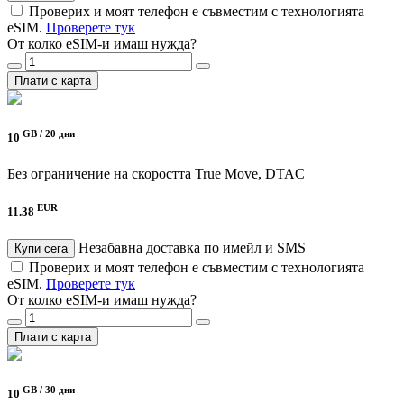
Проверих и моят телефон е съвместим с технологията
eSIM.
Проверете тук
От колко eSIM-и имаш нужда?
Плати с карта
GB /
20 дни
10
Без ограничение на скоростта
True Move, DTAC
EUR
11.38
Незабавна доставка по имейл и SMS
Купи сега
Проверих и моят телефон е съвместим с технологията
eSIM.
Проверете тук
От колко eSIM-и имаш нужда?
Плати с карта
GB /
30 дни
10