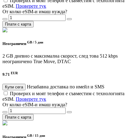
Проверих и моят телефон е съвместим с технологията
eSIM.
Проверете тук
От колко eSIM-и имаш нужда?
Плати с карта
GB /
5 дни
Неограничен
2 GB дневно с максимална скорост, след това 512 kbps
неограничено
True Move, DTAC
EUR
9.71
Незабавна доставка по имейл и SMS
Купи сега
Проверих и моят телефон е съвместим с технологията
eSIM.
Проверете тук
От колко eSIM-и имаш нужда?
Плати с карта
GB /
15 дни
Неограничен