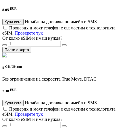
EUR
8.05
Незабавна доставка по имейл и SMS
Купи сега
Проверих и моят телефон е съвместим с технологията
eSIM.
Проверете тук
От колко eSIM-и имаш нужда?
Плати с карта
GB /
30 дни
5
Без ограничение на скоростта
True Move, DTAC
EUR
7.38
Незабавна доставка по имейл и SMS
Купи сега
Проверих и моят телефон е съвместим с технологията
eSIM.
Проверете тук
От колко eSIM-и имаш нужда?