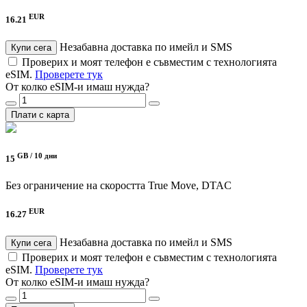
EUR
16.21
Незабавна доставка по имейл и SMS
Купи сега
Проверих и моят телефон е съвместим с технологията
eSIM.
Проверете тук
От колко eSIM-и имаш нужда?
Плати с карта
GB /
10 дни
15
Без ограничение на скоростта
True Move, DTAC
EUR
16.27
Незабавна доставка по имейл и SMS
Купи сега
Проверих и моят телефон е съвместим с технологията
eSIM.
Проверете тук
От колко eSIM-и имаш нужда?