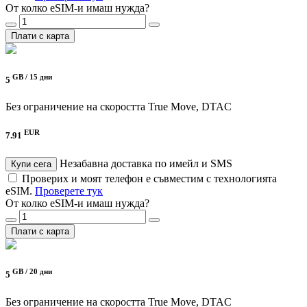
От колко eSIM-и имаш нужда?
Плати с карта
GB /
15 дни
5
Без ограничение на скоростта
True Move, DTAC
EUR
7.91
Незабавна доставка по имейл и SMS
Купи сега
Проверих и моят телефон е съвместим с технологията
eSIM.
Проверете тук
От колко eSIM-и имаш нужда?
Плати с карта
GB /
20 дни
5
Без ограничение на скоростта
True Move, DTAC