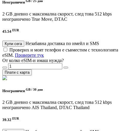
GB /
25 дни
Неограничен
2 GB дневно с максимална скорост, след това 512 kbps
неограничено
True Move, DTAC
EUR
45.54
Незабавна доставка по имейл и SMS
Купи сега
Проверих и моят телефон е съвместим с технологията
eSIM.
Проверете тук
От колко eSIM-и имаш нужда?
Плати с карта
GB /
30 дни
Неограничен
2 GB дневно с максимална скорост, след това 512 kbps
неограничено
AIS Thailand, DTAC Thailand
EUR
39.32