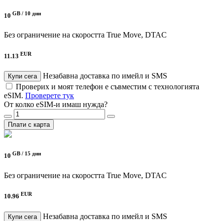
GB /
10 дни
10
Без ограничение на скоростта
True Move, DTAC
EUR
11.13
Незабавна доставка по имейл и SMS
Купи сега
Проверих и моят телефон е съвместим с технологията
eSIM.
Проверете тук
От колко eSIM-и имаш нужда?
Плати с карта
GB /
15 дни
10
Без ограничение на скоростта
True Move, DTAC
EUR
10.96
Незабавна доставка по имейл и SMS
Купи сега