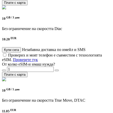
Плати с карта
GB /
3 дни
10
Без ограничение на скоростта
Dtac
EUR
10.28
Незабавна доставка по имейл и SMS
Купи сега
Проверих и моят телефон е съвместим с технологията
eSIM.
Проверете тук
От колко eSIM-и имаш нужда?
Плати с карта
GB /
5 дни
10
Без ограничение на скоростта
True Move, DTAC
EUR
11.05