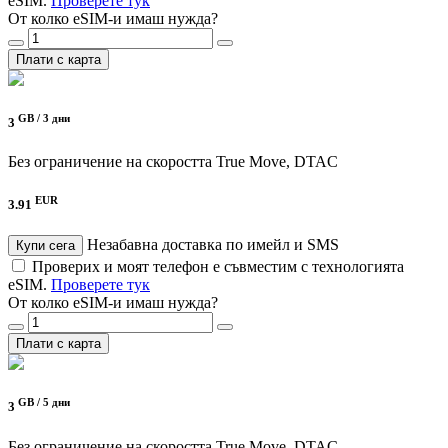
eSIM.
Проверете тук
От колко eSIM-и имаш нужда?
Плати с карта
GB /
3 дни
3
Без ограничение на скоростта
True Move, DTAC
EUR
3.91
Незабавна доставка по имейл и SMS
Купи сега
Проверих и моят телефон е съвместим с технологията
eSIM.
Проверете тук
От колко eSIM-и имаш нужда?
Плати с карта
GB /
5 дни
3
Без ограничение на скоростта
True Move, DTAC