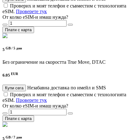
Проверих и моят телефон е съвместим с технологията
eSIM.
Проверете тук
От колко eSIM-и имаш нужда?
Плати с карта
GB /
5 дни
5
Без ограничение на скоростта
True Move, DTAC
EUR
6.05
Незабавна доставка по имейл и SMS
Купи сега
Проверих и моят телефон е съвместим с технологията
eSIM.
Проверете тук
От колко eSIM-и имаш нужда?
Плати с карта
GB /
7 дни
5