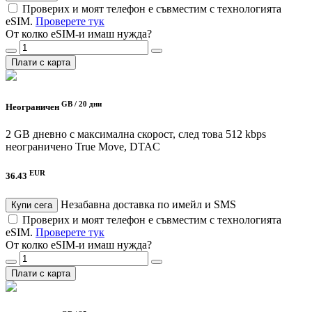
Проверих и моят телефон е съвместим с технологията
eSIM.
Проверете тук
От колко eSIM-и имаш нужда?
Плати с карта
GB /
20 дни
Неограничен
2 GB дневно с максимална скорост, след това 512 kbps
неограничено
True Move, DTAC
EUR
36.43
Незабавна доставка по имейл и SMS
Купи сега
Проверих и моят телефон е съвместим с технологията
eSIM.
Проверете тук
От колко eSIM-и имаш нужда?
Плати с карта