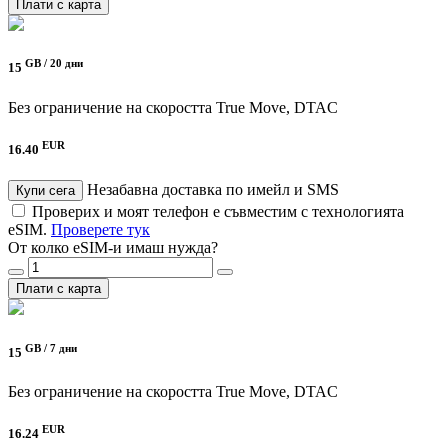
Плати с карта
GB /
20 дни
15
Без ограничение на скоростта
True Move, DTAC
EUR
16.40
Незабавна доставка по имейл и SMS
Купи сега
Проверих и моят телефон е съвместим с технологията
eSIM.
Проверете тук
От колко eSIM-и имаш нужда?
Плати с карта
GB /
7 дни
15
Без ограничение на скоростта
True Move, DTAC
EUR
16.24