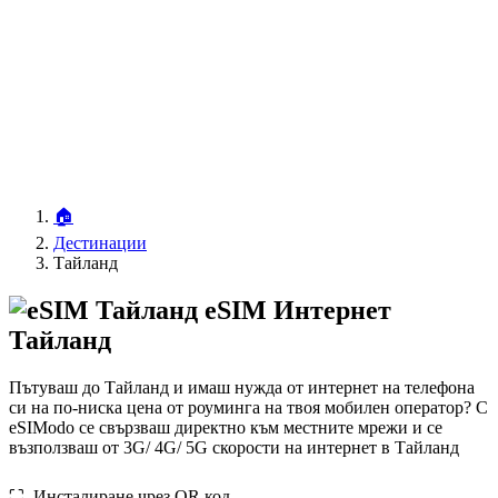
🏠
Дестинации
Тайланд
eSIM Интернет
Тайланд
Пътуваш до Тайланд и имаш нужда от интернет на телефона
си на по-ниска цена от роуминга на твоя мобилен оператор? С
eSIModo се свързваш директно към местните мрежи и се
възползваш от 3G/ 4G/ 5G скорости на интернет в Тайланд
⛶️️ Инсталиране чрез QR код