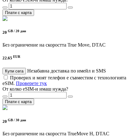
Плати с карта
GB /
20 дни
20
Без ограничение на скоростта
True Move, DTAC
EUR
22.65
Незабавна доставка по имейл и SMS
Купи сега
Проверих и моят телефон е съвместим с технологията
eSIM.
Проверете тук
От колко eSIM-и имаш нужда?
Плати с карта
GB /
30 дни
20
Без ограничение на скоростта
TrueMove H, DTAC