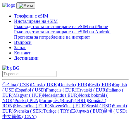
Телефони с eSIM
Инсталиране на eSIM
Ръководство за инсталиране на eSIM на iPhone
Ръководство за инсталиране на eSIM на Android
Прогноза за потребление на интернет
Въпроси
За нас
Контакт
Дестинации
BG
Čeština
(
CZK)
Dansk
(
DKK)
Deutsch
(
EUR)
Eesti
(
EUR)
English
(
USD)
Español
(
USD)
Français
(
EUR)
Hrvatski
(
EUR)
Italiano
(
EUR)
Magyar
(
HUF)
Nederlands
(
EUR)
Norsk bokmål
(
NOK)
Polski
(
PLN)
Português (Brasil)
(
BRL)
Română
(
RON)
Slovenčina
(
EUR)
Slovenščina
(
EUR)
Srpski
(
RSD)
Suomi
(
EUR)
Svenska
(
SEK)
Türkçe
(
TRY)
Ελληνικά
(
EUR)
हिन्दी
(
USD)
中文简体
(
CNY)