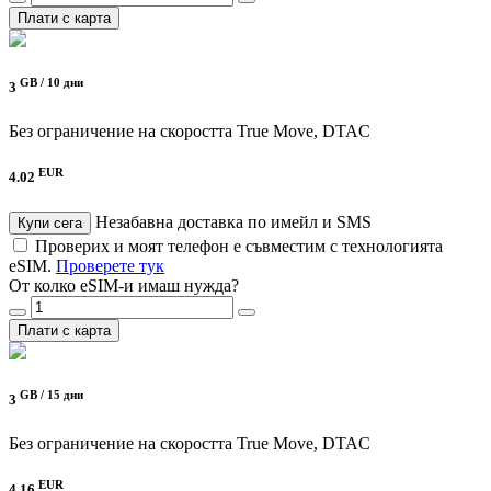
Плати с карта
GB /
10 дни
3
Без ограничение на скоростта
True Move, DTAC
EUR
4.02
Незабавна доставка по имейл и SMS
Купи сега
Проверих и моят телефон е съвместим с технологията
eSIM.
Проверете тук
От колко eSIM-и имаш нужда?
Плати с карта
GB /
15 дни
3
Без ограничение на скоростта
True Move, DTAC
EUR
4.16