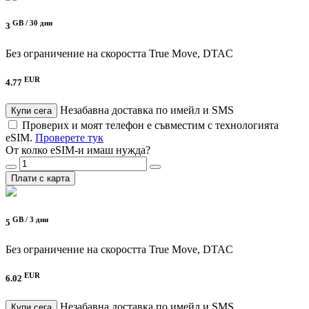
GB /
30 дни
3
Без ограничение на скоростта
True Move, DTAC
EUR
4.77
Незабавна доставка по имейл и SMS
Купи сега
Проверих и моят телефон е съвместим с технологията
eSIM.
Проверете тук
От колко eSIM-и имаш нужда?
Плати с карта
GB /
3 дни
5
Без ограничение на скоростта
True Move, DTAC
EUR
6.02
Незабавна доставка по имейл и SMS
Купи сега