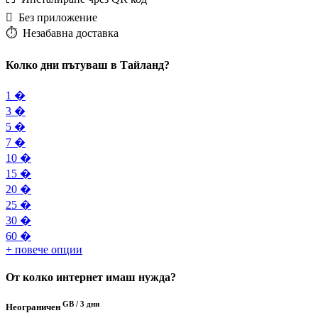
️ Без приложение
⏱️️ Незабавна доставка
Колко дни пътуваш в Тайланд?
1 �
3 �
5 �
7 �
10 �
15 �
20 �
25 �
30 �
60 �
+ повече опции
От колко интернет имаш нужда?
GB /
3 дни
Неограничен