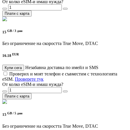
От колко eSIM-и имаш нужда?
Плати с карта
GB /
3 дни
15
Без ограничение на скоростта
True Move, DTAC
EUR
16.18
Незабавна доставка по имейл и SMS
Купи сега
Проверих и моят телефон е съвместим с технологията
eSIM.
Проверете тук
От колко eSIM-и имаш нужда?
Плати с карта
GB /
5 дни
15
Без ограничение на скоростта
True Move, DTAC