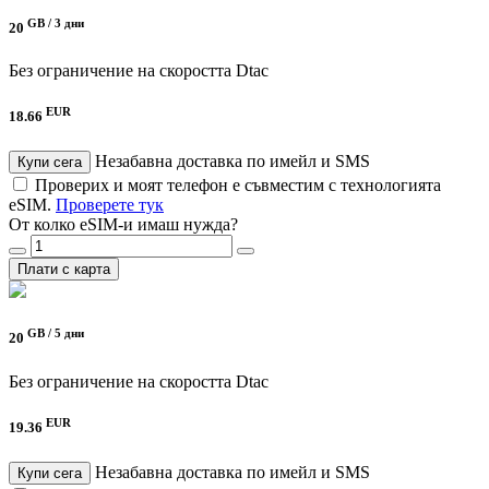
GB /
3 дни
20
Без ограничение на скоростта
Dtac
EUR
18.66
Незабавна доставка по имейл и SMS
Купи сега
Проверих и моят телефон е съвместим с технологията
eSIM.
Проверете тук
От колко eSIM-и имаш нужда?
Плати с карта
GB /
5 дни
20
Без ограничение на скоростта
Dtac
EUR
19.36
Незабавна доставка по имейл и SMS
Купи сега