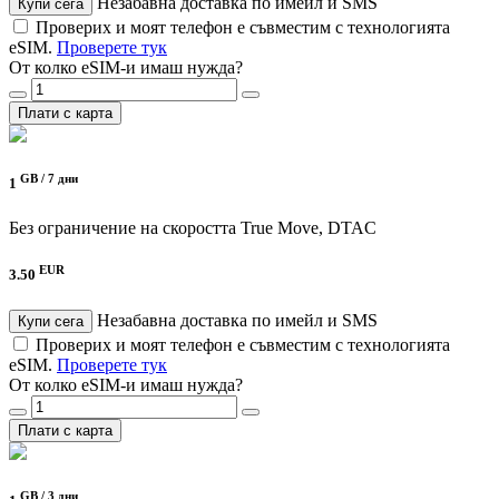
Незабавна доставка по имейл и SMS
Купи сега
Проверих и моят телефон е съвместим с технологията
eSIM.
Проверете тук
От колко eSIM-и имаш нужда?
Плати с карта
GB /
7 дни
1
Без ограничение на скоростта
True Move, DTAC
EUR
3.50
Незабавна доставка по имейл и SMS
Купи сега
Проверих и моят телефон е съвместим с технологията
eSIM.
Проверете тук
От колко eSIM-и имаш нужда?
Плати с карта
GB /
3 дни