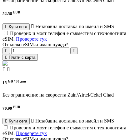
Без ограничение на скоростта
Zain/Airtel/Celtel Chad
EUR
52.58
Незабавна доставка по имейл и SMS
Купи сега
Проверих и моят телефон е съвместим с технологията
eSIM.
Проверете тук
От колко eSIM-и имаш нужда?
Плати с карта
GB /
30 дни
15
Без ограничение на скоростта
Zain/Airtel/Celtel Chad
EUR
70.99
Незабавна доставка по имейл и SMS
Купи сега
Проверих и моят телефон е съвместим с технологията
eSIM.
Проверете тук
От колко eSIM-и имаш нужда?