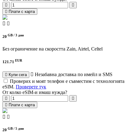
Плати с карта
GB /
3 дни
20
Без ограничение на скоростта
Zain, Airtel, Celtel
EUR
121.71
Незабавна доставка по имейл и SMS
Купи сега
Проверих и моят телефон е съвместим с технологията
eSIM.
Проверете тук
От колко eSIM-и имаш нужда?
Плати с карта
GB /
5 дни
20