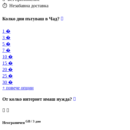
⏱️️ Незабавна доставка
Колко дни пътуваш в Чад?
1 �
3 �
5 �
7 �
10 �
15 �
20 �
25 �
30 �
+ повече опции
От колко интернет имаш нужда?
GB /
3 дни
Неограничен