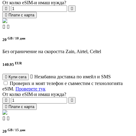
От колко eSIM-и имаш нужда?
Плати с карта
GB /
10 дни
20
Без ограничение на скоростта
Zain, Airtel, Celtel
EUR
140.95
Незабавна доставка по имейл и SMS
Купи сега
Проверих и моят телефон е съвместим с технологията
eSIM.
Проверете тук
От колко eSIM-и имаш нужда?
Плати с карта
GB /
15 дни
20