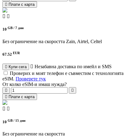
Плати с карта
GB /
7 дни
10
Без ограничение на скоростта
Zain, Airtel, Celtel
EUR
67.52
Незабавна доставка по имейл и SMS
Купи сега
Проверих и моят телефон е съвместим с технологията
eSIM.
Проверете тук
От колко eSIM-и имаш нужда?
Плати с карта
GB /
15 дни
10
Без ограничение на скоростта