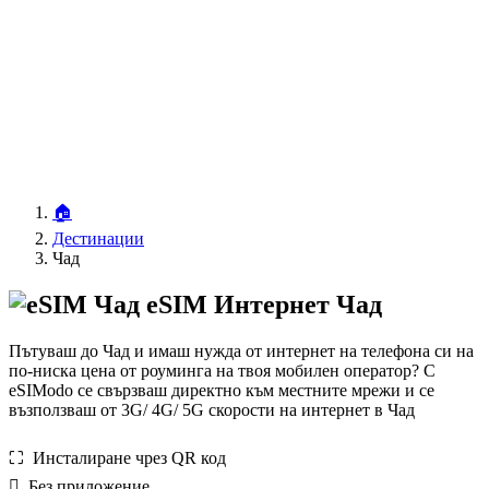
🏠
Дестинации
Чад
eSIM Интернет Чад
Пътуваш до Чад и имаш нужда от интернет на телефона си на
по-ниска цена от роуминга на твоя мобилен оператор? С
eSIModo се свързваш директно към местните мрежи и се
възползваш от 3G/ 4G/ 5G скорости на интернет в Чад
⛶️️ Инсталиране чрез QR код
️ Без приложение