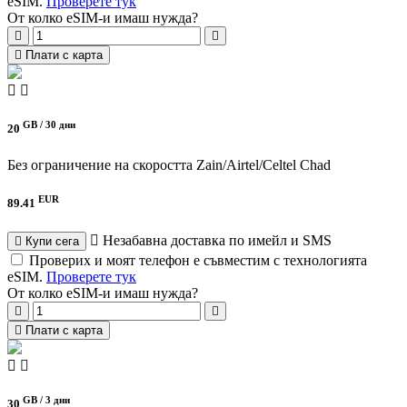
eSIM.
Проверете тук
От колко eSIM-и имаш нужда?
Плати с карта
GB /
30 дни
20
Без ограничение на скоростта
Zain/Airtel/Celtel Chad
EUR
89.41
Незабавна доставка по имейл и SMS
Купи сега
Проверих и моят телефон е съвместим с технологията
eSIM.
Проверете тук
От колко eSIM-и имаш нужда?
Плати с карта
GB /
3 дни
30