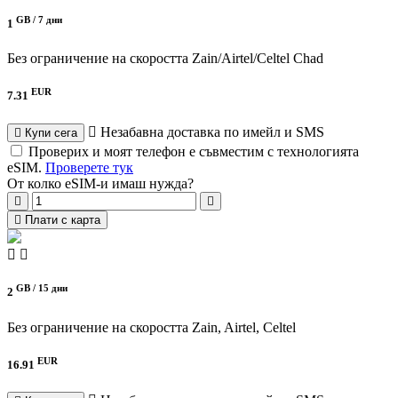
GB /
7 дни
1
Без ограничение на скоростта
Zain/Airtel/Celtel Chad
EUR
7.31
Незабавна доставка по имейл и SMS
Купи сега
Проверих и моят телефон е съвместим с технологията
eSIM.
Проверете тук
От колко eSIM-и имаш нужда?
Плати с карта
GB /
15 дни
2
Без ограничение на скоростта
Zain, Airtel, Celtel
EUR
16.91