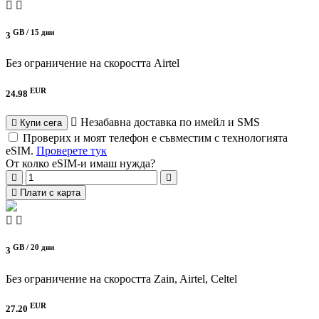
GB /
15 дни
3
Без ограничение на скоростта
Airtel
EUR
24.98
Незабавна доставка по имейл и SMS
Купи сега
Проверих и моят телефон е съвместим с технологията
eSIM.
Проверете тук
От колко eSIM-и имаш нужда?
Плати с карта
GB /
20 дни
3
Без ограничение на скоростта
Zain, Airtel, Celtel
EUR
27.20