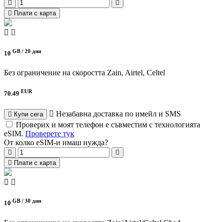
Плати с карта
GB /
20 дни
10
Без ограничение на скоростта
Zain, Airtel, Celtel
EUR
70.49
Незабавна доставка по имейл и SMS
Купи сега
Проверих и моят телефон е съвместим с технологията
eSIM.
Проверете тук
От колко eSIM-и имаш нужда?
Плати с карта
GB /
30 дни
10