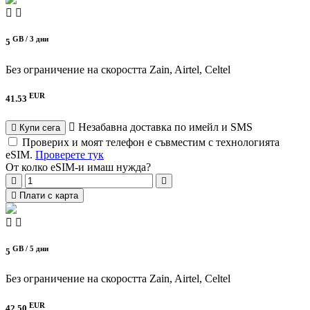
GB /
3 дни
5
Без ограничение на скоростта
Zain, Airtel, Celtel
EUR
41.53
Незабавна доставка по имейл и SMS
Купи сега
Проверих и моят телефон е съвместим с технологията
eSIM.
Проверете тук
От колко eSIM-и имаш нужда?
Плати с карта
GB /
5 дни
5
Без ограничение на скоростта
Zain, Airtel, Celtel
EUR
42.50