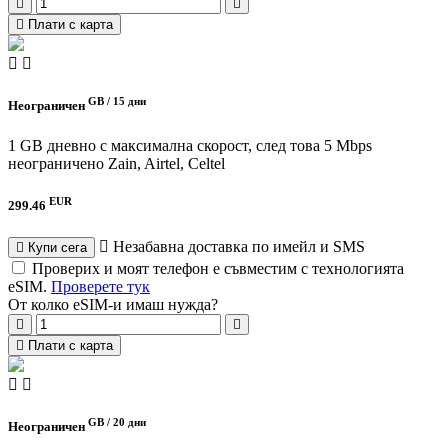
Плати с карта
GB /
15 дни
Неограничен
1 GB дневно с максимална скорост, след това 5 Mbps
неограничено
Zain, Airtel, Celtel
EUR
299.46
Незабавна доставка по имейл и SMS
Купи сега
Проверих и моят телефон е съвместим с технологията
eSIM.
Проверете тук
От колко eSIM-и имаш нужда?
Плати с карта
GB /
20 дни
Неограничен