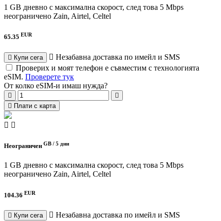
1 GB дневно с максимална скорост, след това 5 Mbps
неограничено
Zain, Airtel, Celtel
EUR
65.35
Незабавна доставка по имейл и SMS
Купи сега
Проверих и моят телефон е съвместим с технологията
eSIM.
Проверете тук
От колко eSIM-и имаш нужда?
Плати с карта
GB /
5 дни
Неограничен
1 GB дневно с максимална скорост, след това 5 Mbps
неограничено
Zain, Airtel, Celtel
EUR
104.36
Незабавна доставка по имейл и SMS
Купи сега