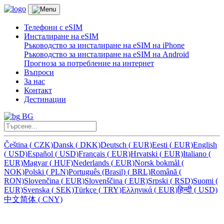
Телефони с eSIM
Инсталиране на eSIM
Ръководство за инсталиране на eSIM на iPhone
Ръководство за инсталиране на eSIM на Android
Прогноза за потребление на интернет
Въпроси
За нас
Контакт
Дестинации
BG
Čeština
(
CZK)
Dansk
(
DKK)
Deutsch
(
EUR)
Eesti
(
EUR)
English
(
USD)
Español
(
USD)
Français
(
EUR)
Hrvatski
(
EUR)
Italiano
(
EUR)
Magyar
(
HUF)
Nederlands
(
EUR)
Norsk bokmål
(
NOK)
Polski
(
PLN)
Português (Brasil)
(
BRL)
Română
(
RON)
Slovenčina
(
EUR)
Slovenščina
(
EUR)
Srpski
(
RSD)
Suomi
(
EUR)
Svenska
(
SEK)
Türkçe
(
TRY)
Ελληνικά
(
EUR)
हिन्दी
(
USD)
中文简体
(
CNY)