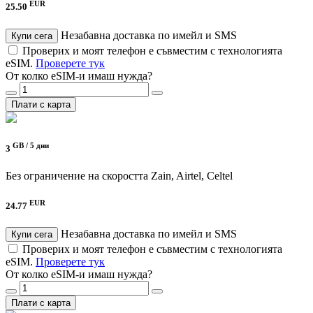
EUR
25.50
Незабавна доставка по имейл и SMS
Купи сега
Проверих и моят телефон е съвместим с технологията
eSIM.
Проверете тук
От колко eSIM-и имаш нужда?
Плати с карта
GB /
5 дни
3
Без ограничение на скоростта
Zain, Airtel, Celtel
EUR
24.77
Незабавна доставка по имейл и SMS
Купи сега
Проверих и моят телефон е съвместим с технологията
eSIM.
Проверете тук
От колко eSIM-и имаш нужда?
Плати с карта