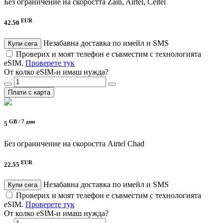
Без ограничение на скоростта
Zain, Airtel, Celtel
EUR
42.50
Незабавна доставка по имейл и SMS
Купи сега
Проверих и моят телефон е съвместим с технологията
eSIM.
Проверете тук
От колко eSIM-и имаш нужда?
Плати с карта
GB /
7 дни
5
Без ограничение на скоростта
Airtel Chad
EUR
22.55
Незабавна доставка по имейл и SMS
Купи сега
Проверих и моят телефон е съвместим с технологията
eSIM.
Проверете тук
От колко eSIM-и имаш нужда?