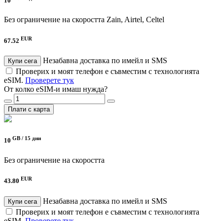
10
Без ограничение на скоростта
Zain, Airtel, Celtel
EUR
67.52
Незабавна доставка по имейл и SMS
Купи сега
Проверих и моят телефон е съвместим с технологията
eSIM.
Проверете тук
От колко eSIM-и имаш нужда?
Плати с карта
GB /
15 дни
10
Без ограничение на скоростта
EUR
43.80
Незабавна доставка по имейл и SMS
Купи сега
Проверих и моят телефон е съвместим с технологията
eSIM.
Проверете тук