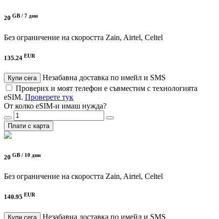
GB /
7 дни
20
Без ограничение на скоростта
Zain, Airtel, Celtel
EUR
135.24
Незабавна доставка по имейл и SMS
Купи сега
Проверих и моят телефон е съвместим с технологията
eSIM.
Проверете тук
От колко eSIM-и имаш нужда?
Плати с карта
GB /
10 дни
20
Без ограничение на скоростта
Zain, Airtel, Celtel
EUR
140.95
Незабавна доставка по имейл и SMS
Купи сега