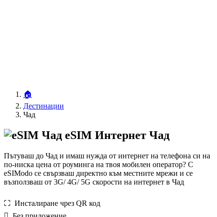
🏠
Дестинации
Чад
eSIM Интернет Чад
Пътуваш до Чад и имаш нужда от интернет на телефона си на
по-ниска цена от роуминга на твоя мобилен оператор? С
eSIModo се свързваш директно към местните мрежи и се
възползваш от 3G/ 4G/ 5G скорости на интернет в Чад
⛶️️ Инсталиране чрез QR код
️ Без приложение