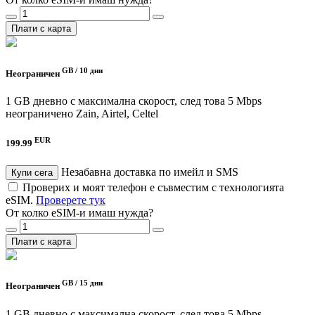
Плати с карта
GB /
10 дни
Неограничен
1 GB дневно с максимална скорост, след това 5 Mbps
неограничено
Zain, Airtel, Celtel
EUR
199.99
Незабавна доставка по имейл и SMS
Купи сега
Проверих и моят телефон е съвместим с технологията
eSIM.
Проверете тук
От колко eSIM-и имаш нужда?
Плати с карта
GB /
15 дни
Неограничен
1 GB дневно с максимална скорост, след това 5 Mbps