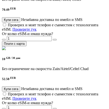
EUR
70.49
Незабавна доставка по имейл и SMS
Купи сега
Проверих и моят телефон е съвместим с технологията
eSIM.
Проверете тук
От колко eSIM-и имаш нужда?
Плати с карта
GB /
30 дни
10
Без ограничение на скоростта
Zain/Airtel/Celtel Chad
EUR
52.58
Незабавна доставка по имейл и SMS
Купи сега
Проверих и моят телефон е съвместим с технологията
eSIM.
Проверете тук
От колко eSIM-и имаш нужда?