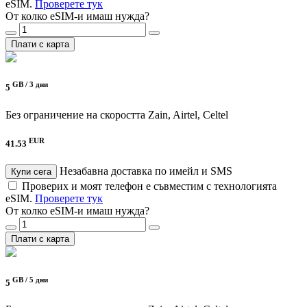
eSIM.
Проверете тук
От колко eSIM-и имаш нужда?
Плати с карта
GB /
3 дни
5
Без ограничение на скоростта
Zain, Airtel, Celtel
EUR
41.53
Незабавна доставка по имейл и SMS
Купи сега
Проверих и моят телефон е съвместим с технологията
eSIM.
Проверете тук
От колко eSIM-и имаш нужда?
Плати с карта
GB /
5 дни
5