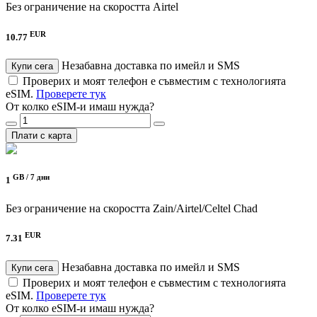
Без ограничение на скоростта
Airtel
EUR
10.77
Незабавна доставка по имейл и SMS
Купи сега
Проверих и моят телефон е съвместим с технологията
eSIM.
Проверете тук
От колко eSIM-и имаш нужда?
Плати с карта
GB /
7 дни
1
Без ограничение на скоростта
Zain/Airtel/Celtel Chad
EUR
7.31
Незабавна доставка по имейл и SMS
Купи сега
Проверих и моят телефон е съвместим с технологията
eSIM.
Проверете тук
От колко eSIM-и имаш нужда?