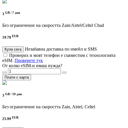
GB /
7 дни
3
Без ограничение на скоростта
Zain/Airtel/Celtel Chad
EUR
19.78
Незабавна доставка по имейл и SMS
Купи сега
Проверих и моят телефон е съвместим с технологията
eSIM.
Проверете тук
От колко eSIM-и имаш нужда?
Плати с карта
GB /
10 дни
3
Без ограничение на скоростта
Zain, Airtel, Celtel
EUR
25.99