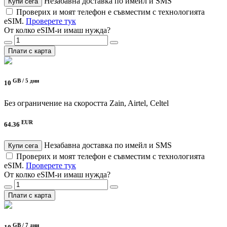
Незабавна доставка по имейл и SMS
Купи сега
Проверих и моят телефон е съвместим с технологията
eSIM.
Проверете тук
От колко eSIM-и имаш нужда?
Плати с карта
GB /
5 дни
10
Без ограничение на скоростта
Zain, Airtel, Celtel
EUR
64.36
Незабавна доставка по имейл и SMS
Купи сега
Проверих и моят телефон е съвместим с технологията
eSIM.
Проверете тук
От колко eSIM-и имаш нужда?
Плати с карта
GB /
7 дни