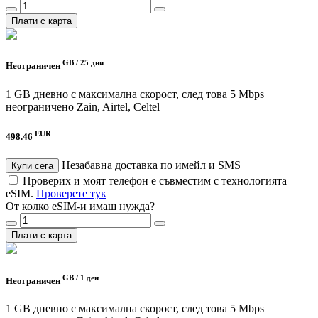
Плати с карта
GB /
25 дни
Неограничен
1 GB дневно с максимална скорост, след това 5 Mbps
неограничено
Zain, Airtel, Celtel
EUR
498.46
Незабавна доставка по имейл и SMS
Купи сега
Проверих и моят телефон е съвместим с технологията
eSIM.
Проверете тук
От колко eSIM-и имаш нужда?
Плати с карта
GB /
1 ден
Неограничен
1 GB дневно с максимална скорост, след това 5 Mbps