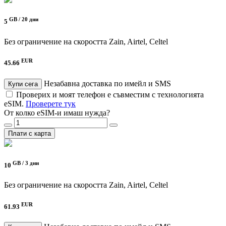
GB /
20 дни
5
Без ограничение на скоростта
Zain, Airtel, Celtel
EUR
45.66
Незабавна доставка по имейл и SMS
Купи сега
Проверих и моят телефон е съвместим с технологията
eSIM.
Проверете тук
От колко eSIM-и имаш нужда?
Плати с карта
GB /
3 дни
10
Без ограничение на скоростта
Zain, Airtel, Celtel
EUR
61.93