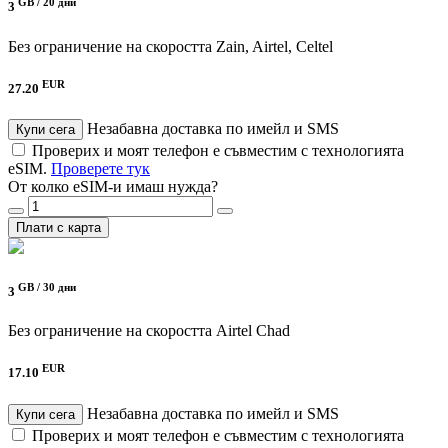
GB /
20 дни
3
Без ограничение на скоростта
Zain, Airtel, Celtel
EUR
27.20
Незабавна доставка по имейл и SMS
Купи сега
Проверих и моят телефон е съвместим с технологията
eSIM.
Проверете тук
От колко eSIM-и имаш нужда?
Плати с карта
GB /
30 дни
3
Без ограничение на скоростта
Airtel Chad
EUR
17.10
Незабавна доставка по имейл и SMS
Купи сега
Проверих и моят телефон е съвместим с технологията