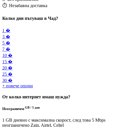
⏱️️ Незабавна доставка
Колко дни пътуваш в Чад?
1 �
3 �
5 �
7 �
10 �
15 �
20 �
25 �
30 �
+ повече опции
От колко интернет имаш нужда?
GB /
3 дни
Неограничен
1 GB дневно с максимална скорост, след това 5 Mbps
неограничено
Zain, Airtel, Celtel