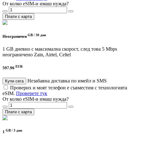
От колко eSIM-и имаш нужда?
Плати с карта
GB /
30 дни
Неограничен
1 GB дневно с максимална скорост, след това 5 Mbps
неограничено
Zain, Airtel, Celtel
EUR
597.96
Незабавна доставка по имейл и SMS
Купи сега
Проверих и моят телефон е съвместим с технологията
eSIM.
Проверете тук
От колко eSIM-и имаш нужда?
Плати с карта
GB /
3 дни
1