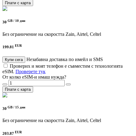
Плати с карта
GB /
10 дни
30
Без ограничение на скоростта
Zain, Airtel, Celtel
EUR
199.81
Незабавна доставка по имейл и SMS
Купи сега
Проверих и моят телефон е съвместим с технологията
eSIM.
Проверете тук
От колко eSIM-и имаш нужда?
Плати с карта
GB /
15 дни
30
Без ограничение на скоростта
Zain, Airtel, Celtel
EUR
203.87