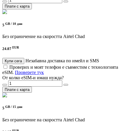
Плати с карта
GB /
10 дни
5
Без ограничение на скоростта
Airtel Chad
EUR
24.07
Незабавна доставка по имейл и SMS
Купи сега
Проверих и моят телефон е съвместим с технологията
eSIM.
Проверете тук
От колко eSIM-и имаш нужда?
Плати с карта
GB /
15 дни
5
Без ограничение на скоростта
Airtel Chad
EUR