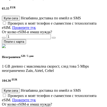
EUR
65.35
Незабавна доставка по имейл и SMS
Купи сега
Проверих и моят телефон е съвместим с технологията
eSIM.
Проверете тук
От колко eSIM-и имаш нужда?
Плати с карта
GB /
5 дни
Неограничен
1 GB дневно с максимална скорост, след това 5 Mbps
неограничено
Zain, Airtel, Celtel
EUR
104.36
Незабавна доставка по имейл и SMS
Купи сега
Проверих и моят телефон е съвместим с технологията
eSIM.
Проверете тук
От колко eSIM-и имаш нужда?