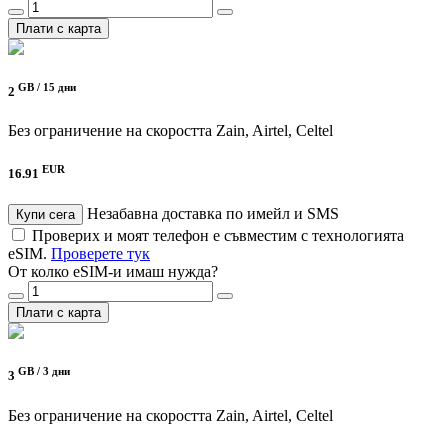
Плати с карта
GB /
15 дни
2
Без ограничение на скоростта
Zain, Airtel, Celtel
EUR
16.91
Незабавна доставка по имейл и SMS
Купи сега
Проверих и моят телефон е съвместим с технологията
eSIM.
Проверете тук
От колко eSIM-и имаш нужда?
Плати с карта
GB /
3 дни
3
Без ограничение на скоростта
Zain, Airtel, Celtel