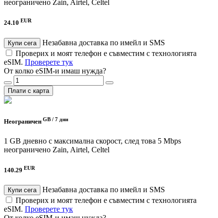
неограничено
Zain, Airtel, Celtel
EUR
24.10
Незабавна доставка по имейл и SMS
Купи сега
Проверих и моят телефон е съвместим с технологията
eSIM.
Проверете тук
От колко eSIM-и имаш нужда?
Плати с карта
GB /
7 дни
Неограничен
1 GB дневно с максимална скорост, след това 5 Mbps
неограничено
Zain, Airtel, Celtel
EUR
140.29
Незабавна доставка по имейл и SMS
Купи сега
Проверих и моят телефон е съвместим с технологията
eSIM.
Проверете тук
От колко eSIM-и имаш нужда?