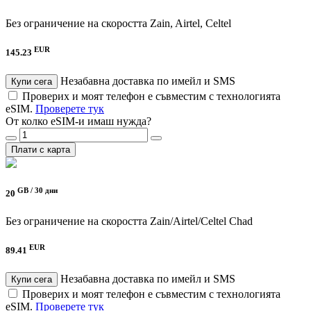
Без ограничение на скоростта
Zain, Airtel, Celtel
EUR
145.23
Незабавна доставка по имейл и SMS
Купи сега
Проверих и моят телефон е съвместим с технологията
eSIM.
Проверете тук
От колко eSIM-и имаш нужда?
Плати с карта
GB /
30 дни
20
Без ограничение на скоростта
Zain/Airtel/Celtel Chad
EUR
89.41
Незабавна доставка по имейл и SMS
Купи сега
Проверих и моят телефон е съвместим с технологията
eSIM.
Проверете тук