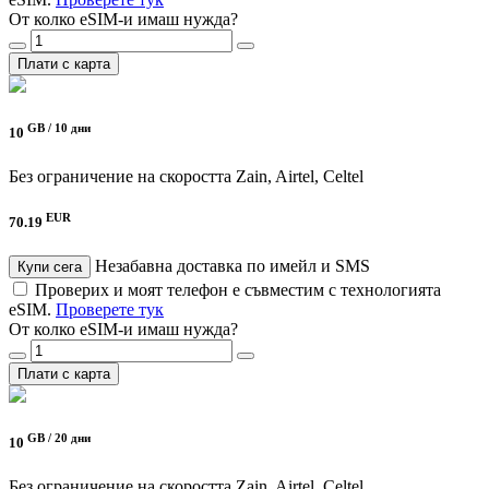
От колко eSIM-и имаш нужда?
Плати с карта
GB /
10 дни
10
Без ограничение на скоростта
Zain, Airtel, Celtel
EUR
70.19
Незабавна доставка по имейл и SMS
Купи сега
Проверих и моят телефон е съвместим с технологията
eSIM.
Проверете тук
От колко eSIM-и имаш нужда?
Плати с карта
GB /
20 дни
10
Без ограничение на скоростта
Zain, Airtel, Celtel