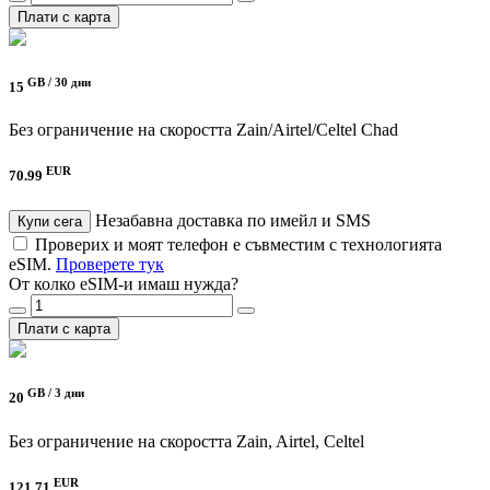
Плати с карта
GB /
30 дни
15
Без ограничение на скоростта
Zain/Airtel/Celtel Chad
EUR
70.99
Незабавна доставка по имейл и SMS
Купи сега
Проверих и моят телефон е съвместим с технологията
eSIM.
Проверете тук
От колко eSIM-и имаш нужда?
Плати с карта
GB /
3 дни
20
Без ограничение на скоростта
Zain, Airtel, Celtel
EUR
121.71