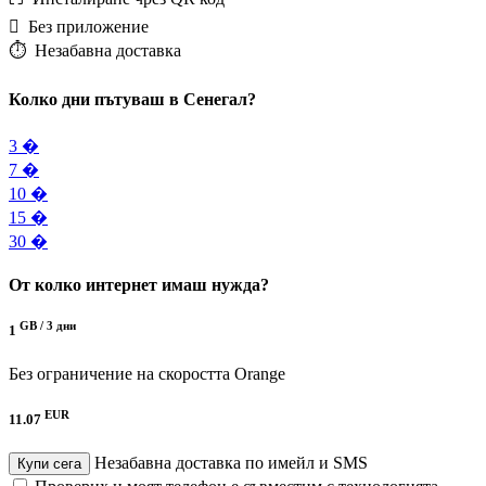
️ Без приложение
⏱️️ Незабавна доставка
Колко дни пътуваш в Сенегал?
3 �
7 �
10 �
15 �
30 �
От колко интернет имаш нужда?
GB /
3 дни
1
Без ограничение на скоростта
Orange
EUR
11.07
Незабавна доставка по имейл и SMS
Купи сега