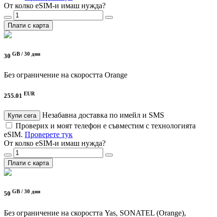
От колко eSIM-и имаш нужда?
Плати с карта
GB /
30 дни
30
Без ограничение на скоростта
Orange
EUR
255.01
Незабавна доставка по имейл и SMS
Купи сега
Проверих и моят телефон е съвместим с технологията
eSIM.
Проверете тук
От колко eSIM-и имаш нужда?
Плати с карта
GB /
30 дни
50
Без ограничение на скоростта
Yas, SONATEL (Orange),