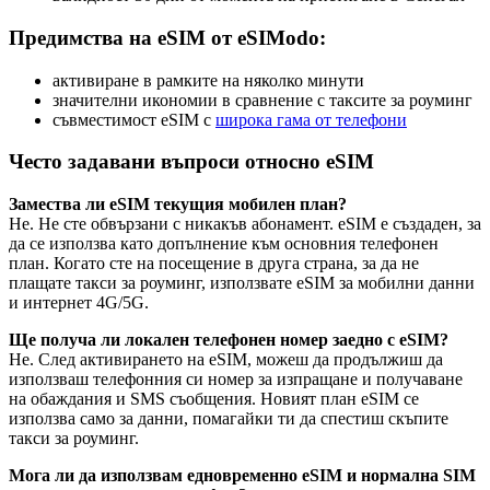
Предимства на eSIM от eSIModo:
активиране в рамките на няколко минути
значителни икономии в сравнение с таксите за роуминг
съвместимост eSIM с
широка гама от телефони
Често задавани въпроси относно eSIM
Замествa ли eSIM текущия мобилен план?
Не. Не сте обвързани с никакъв абонамент. eSIM е създаден, за
да се използва като допълнение към основния телефонен
план. Когато сте на посещение в друга страна, за да не
плащате такси за роуминг, използвате eSIM за мобилни данни
и интернет 4G/5G.
Ще получа ли локален телефонен номер заедно с eSIM?
Не. След активирането на eSIM, можеш да продължиш да
използваш телефонния си номер за изпращане и получаване
на обаждания и SMS съобщения. Новият план eSIM се
използва само за данни, помагайки ти да спестиш скъпите
такси за роуминг.
Мога ли да използвам едновременно eSIM и нормална SIM