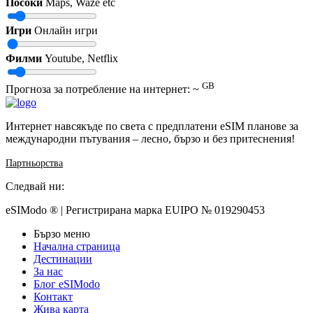
Посоки
Maps, Waze etc
Игри
Онлайн игри
Филми
Youtube, Netflix
GB
Прогноза за потребление на интернет: ~
Интернет навсякъде по света с предплатени eSIM планове за
международни пътувания – лесно, бързо и без притеснения!
Партньорства
Следвай ни:
eSIModo ® | Регистрирана марка EUIPO № 019290453
Бързо меню
Начална страница
Дестинации
За нас
Блог eSIModo
Контакт
Жива карта