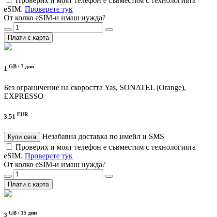
Проверих и моят телефон е съвместим с технологията
eSIM.
Проверете тук
От колко eSIM-и имаш нужда?
Плати с карта
GB /
7 дни
1
Без ограничение на скоростта
Yas, SONATEL (Orange),
EXPRESSO
EUR
3.51
Незабавна доставка по имейл и SMS
Купи сега
Проверих и моят телефон е съвместим с технологията
eSIM.
Проверете тук
От колко eSIM-и имаш нужда?
Плати с карта
GB /
15 дни
3