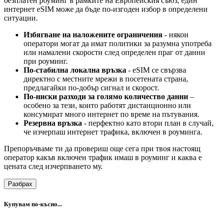
безплатен роуминг в рамките на Европейския съюз, един
интернет eSIM може да бъде по-изгоден избор в определени
ситуации.
Избягване на наложените ограничения
- някои
оператори могат да имат политики за разумна употреба
или намалени скорости след определен праг от данни
при роуминг.
По-стабилна локална връзка
- eSIM се свързва
директно с местните мрежи в посетената страна,
предлагайки по-добър сигнал и скорост.
По-ниски разходи за голямо количество данни
–
особено за тези, които работят дистанционно или
консумират много интернет по време на пътувания.
Резервна връзка
- перфектно като втори план в случай,
че изчерпаш интернет трафика, включен в роуминга.
Препоръчваме ти да провериш още сега при твоя настоящ
оператор какъв включен трафик имаш в роуминг и каква е
цената след изчерпването му.
Разбрах
Купувам по-късно...