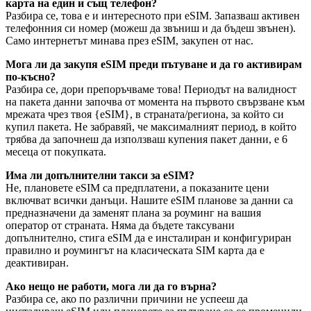
карта на един и същ телефон?
Разбира се, това е и интересното при eSIM. Запазваш активен
телефонния си номер (можеш да звъниш и да бъдеш звънен).
Само интернетът минава през eSIM, закупен от нас.
Мога ли да закупя eSIM преди пътуване и да го активирам
по-късно?
Разбира се, дори препоръчваме това! Периодът на валидност
на пакета данни започва от момента на първото свързване към
мрежата чрез твоя {eSIM}, в страната/региона, за който си
купил пакета. Не забравяй, че максималният период, в който
трябва да започнеш да използваш купения пакет данни, е 6
месеца от покупката.
Има ли допълнителни такси за eSIM?
Не, плановете eSIM са предплатени, а показаните цени
включват всички данъци. Нашите eSIM планове за данни са
предназначени да заменят плана за роуминг на вашия
оператор от страната. Няма да бъдете таксувани
допълнително, стига eSIM да е инсталиран и конфигуриран
правилно и роумингът на класическата SIM карта да е
деактивиран.
Ако нещо не работи, мога ли да го върна?
Разбира се, ако по различни причини не успееш да