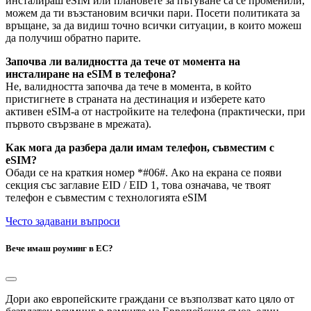
инсталираш eSIM или плановете за пътуване са се променили,
можем да ти възстановим всички пари. Посети политиката за
връщане, за да видиш точно всички ситуации, в които можеш
да получиш обратно парите.
Започва ли валидността да тече от момента на
инсталиране на eSIM в телефона?
Не, валидността започва да тече в момента, в който
пристигнете в страната на дестинация и изберете като
активен eSIM-а от настройките на телефона (практически, при
първото свързване в мрежата).
Как мога да разбера дали имам телефон, съвместим с
eSIM?
Обади се на краткия номер *#06#. Ако на екрана се появи
секция със заглавие EID / EID 1, това означава, че твоят
телефон е съвместим с технологията eSIM
Често задавани въпроси
Вече имаш роуминг в ЕС?
Дори ако европейските граждани се възползват като цяло от