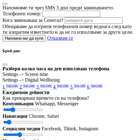
Напомняме ти чрез SMS 3 дни преди заминаването.
Телефонен номер:
Кога заминаваш за Сенегал?
Обещаваме да изтрием телефонния номер веднага след като
ти изпратим известието и да не го използваме за други цели.
Отказвам се
Напомни ми да купя
Брой дни:
Разбери колко часа на ден използваш телефона
Settings -> Screen time
Settings -> Digital Wellbeing
часове
часове
часове
часове
часове
часове
1
2
3
4
5
6
Ежедневни дейности
Как прекарваш времето си на телефона?
Комуникация
Whatsapp, Messenger
Навигация
Chrome, Safari
Социални медии
Facebook, Tiktok, Instagram