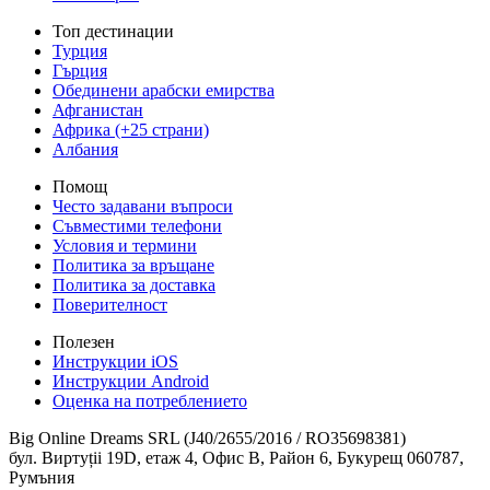
Топ дестинации
Турция
Гърция
Обединени арабски емирства
Афганистан
Африка (+25 страни)
Албания
Помощ
Често задавани въпроси
Съвместими телефони
Условия и термини
Политика за връщане
Политика за доставка
Поверителност
Полезен
Инструкции iOS
Инструкции Android
Оценка на потреблението
Big Online Dreams SRL (J40/2655/2016 / RO35698381)
бул. Виртуții 19D, етаж 4, Офис B, Район 6, Букурещ 060787,
Румъния