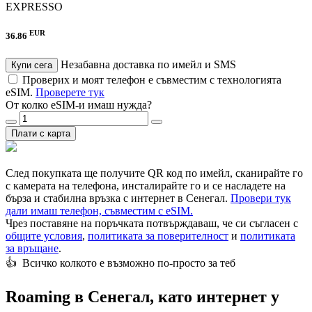
EXPRESSO
EUR
36.86
Незабавна доставка по имейл и SMS
Купи сега
Проверих и моят телефон е съвместим с технологията
eSIM.
Проверете тук
От колко eSIM-и имаш нужда?
Плати с карта
След покупката ще получите QR код по имейл, сканирайте го
с камерата на телефона, инсталирайте го и се насладете на
бърза и стабилна връзка с интернет в Сенегал.
Провери тук
дали имаш телефон, съвместим с eSIM.
Чрез поставяне на поръчката потвърждаваш, че си съгласен с
общите условия
,
политиката за поверителност
и
политиката
за връщане
.
👍️ Всичко колкото е възможно по-просто за теб
Roaming в Сенегал, като интернет у