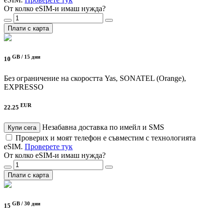
От колко eSIM-и имаш нужда?
Плати с карта
GB /
15 дни
10
Без ограничение на скоростта
Yas, SONATEL (Orange),
EXPRESSO
EUR
22.25
Незабавна доставка по имейл и SMS
Купи сега
Проверих и моят телефон е съвместим с технологията
eSIM.
Проверете тук
От колко eSIM-и имаш нужда?
Плати с карта
GB /
30 дни
15