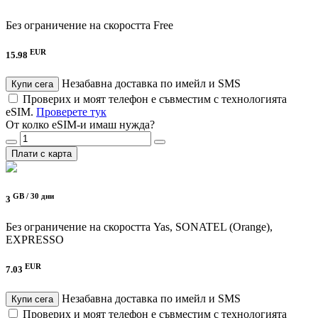
Без ограничение на скоростта
Free
EUR
15.98
Незабавна доставка по имейл и SMS
Купи сега
Проверих и моят телефон е съвместим с технологията
eSIM.
Проверете тук
От колко eSIM-и имаш нужда?
Плати с карта
GB /
30 дни
3
Без ограничение на скоростта
Yas, SONATEL (Orange),
EXPRESSO
EUR
7.03
Незабавна доставка по имейл и SMS
Купи сега
Проверих и моят телефон е съвместим с технологията