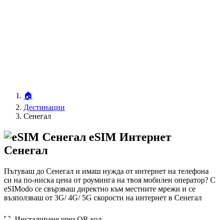
🏠
Дестинации
Сенегал
eSIM Интернет
Сенегал
Пътуваш до Сенегал и имаш нужда от интернет на телефона
си на по-ниска цена от роуминга на твоя мобилен оператор? С
eSIModo се свързваш директно към местните мрежи и се
възползваш от 3G/ 4G/ 5G скорости на интернет в Сенегал
⛶️️ Инсталиране чрез QR код