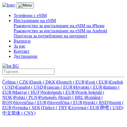
Телефони с eSIM
Инсталиране на eSIM
Ръководство за инсталиране на eSIM на iPhone
Ръководство за инсталиране на eSIM на Android
Прогноза за потребление на интернет
Въпроси
За нас
Контакт
Дестинации
BG
Čeština
(
CZK)
Dansk
(
DKK)
Deutsch
(
EUR)
Eesti
(
EUR)
English
(
USD)
Español
(
USD)
Français
(
EUR)
Hrvatski
(
EUR)
Italiano
(
EUR)
Magyar
(
HUF)
Nederlands
(
EUR)
Norsk bokmål
(
NOK)
Polski
(
PLN)
Português (Brasil)
(
BRL)
Română
(
RON)
Slovenčina
(
EUR)
Slovenščina
(
EUR)
Srpski
(
RSD)
Suomi
(
EUR)
Svenska
(
SEK)
Türkçe
(
TRY)
Ελληνικά
(
EUR)
हिन्दी
(
USD)
中文简体
(
CNY)