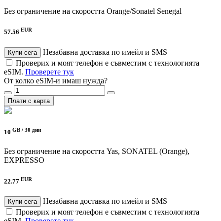
Без ограничение на скоростта
Orange/Sonatel Senegal
EUR
57.56
Незабавна доставка по имейл и SMS
Купи сега
Проверих и моят телефон е съвместим с технологията
eSIM.
Проверете тук
От колко eSIM-и имаш нужда?
Плати с карта
GB /
30 дни
10
Без ограничение на скоростта
Yas, SONATEL (Orange),
EXPRESSO
EUR
22.77
Незабавна доставка по имейл и SMS
Купи сега
Проверих и моят телефон е съвместим с технологията
eSIM.
Проверете тук