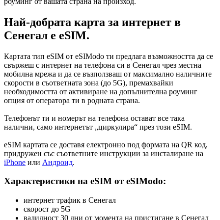
роуминг от вашата страна на произход.
Най-добрата карта за интернет в
Сенегал е eSIM.
Картата тип eSIM от eSIModo ти предлага възможността да се
свържеш с интернет на телефона си в Сенегал чрез местна
мобилна мрежа и да се възползваш от максимално наличните
скорости в съответната зона (до 5G), премахвайки
необходимостта от активиране на допълнителна роуминг
опция от оператора ти в родната страна.
Телефонът ти и номерът на телефона остават все така
налични, само интернетът „циркулира“ през този eSIM.
eSIM картата се доставя електронно под формата на QR код,
придружен със съответните инструкции за инсталиране на
iPhone
или
Андроид
.
Характеристики на eSIM от eSIModo:
интернет трафик в Сенегал
скорост до 5G
валидност 30 дни от момента на пристигане в Сенегал