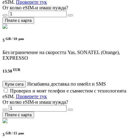
eSIM.
Проверете тук
От колко eSIM-и имаш нужда?
Плати с карта
GB /
10 дни
5
Без ограничение на скоростта
Yas, SONATEL (Orange),
EXPRESSO
EUR
13.58
Незабавна доставка по имейл и SMS
Купи сега
Проверих и моят телефон е съвместим с технологията
eSIM.
Проверете тук
От колко eSIM-и имаш нужда?
Плати с карта
GB /
15 дни
5