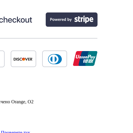
ичено
Orange, O2
.
Проверете тук