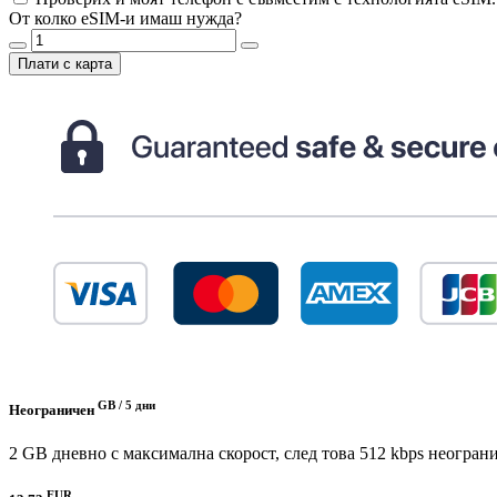
От колко eSIM-и имаш нужда?
Плати с карта
GB /
5 дни
Неограничен
2 GB дневно с максимална скорост, след това 512 kbps неогран
EUR