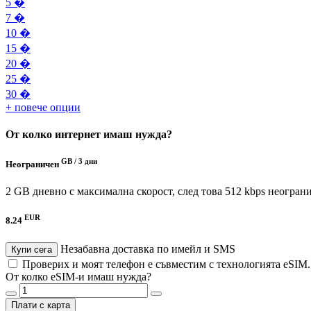
5 �
7 �
10 �
15 �
20 �
25 �
30 �
+ повече опции
От колко интернет имаш нужда?
GB /
3 дни
Неограничен
2 GB дневно с максимална скорост, след това 512 kbps неогран
EUR
8.24
Незабавна доставка по имейл и SMS
Купи сега
Проверих и моят телефон е съвместим с технологията eSIM
От колко eSIM-и имаш нужда?
Плати с карта