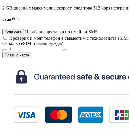
2 GB дневно с максимална скорост, след това 512 kbps неогран
EUR
51.48
Незабавна доставка по имейл и SMS
Купи сега
Проверих и моят телефон е съвместим с технологията eSIM
От колко eSIM-и имаш нужда?
Плати с карта