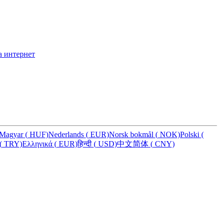
а интернет
Magyar
(
HUF)
Nederlands
(
EUR)
Norsk bokmål
(
NOK)
Polski
(
(
TRY)
Ελληνικά
(
EUR)
हिन्दी
(
USD)
中文简体
(
CNY)