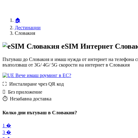
🏠
Дестинации
Словакия
eSIM Интернет Слова
Пътуваш до Словакия и имаш нужда от интернет на телефона си
възползваш от 3G/ 4G/ 5G скорости на интернет в Словакия
Вече имаш роуминг в ЕС?
⛶️️ Инсталиране чрез QR код
️ Без приложение
⏱️️ Незабавна доставка
Колко дни пътуваш в Словакия?
1 �
3 �