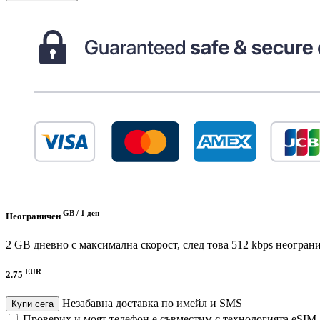
GB /
1 ден
Неограничен
2 GB дневно с максимална скорост, след това 512 kbps неогран
EUR
2.75
Незабавна доставка по имейл и SMS
Купи сега
Проверих и моят телефон е съвместим с технологията eSIM