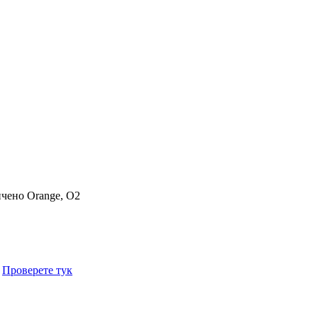
ичено
Orange, O2
.
Проверете тук