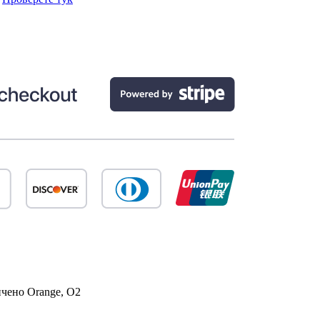
ичено
Orange, O2