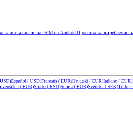
о за инсталиране на eSIM на Android
Прогноза за потребление н
USD)
Español
(
USD)
Français
(
EUR)
Hrvatski
(
EUR)
Italiano
(
EUR)
lovenščina
(
EUR)
Srpski
(
RSD)
Suomi
(
EUR)
Svenska
(
SEK)
Türkçe