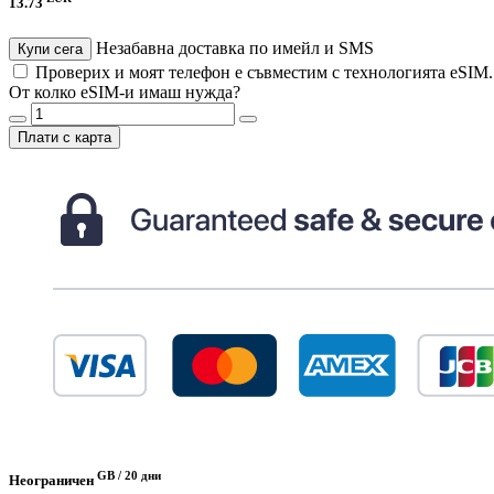
13.73
Незабавна доставка по имейл и SMS
Купи сега
Проверих и моят телефон е съвместим с технологията eSIM
От колко eSIM-и имаш нужда?
Плати с карта
GB /
20 дни
Неограничен