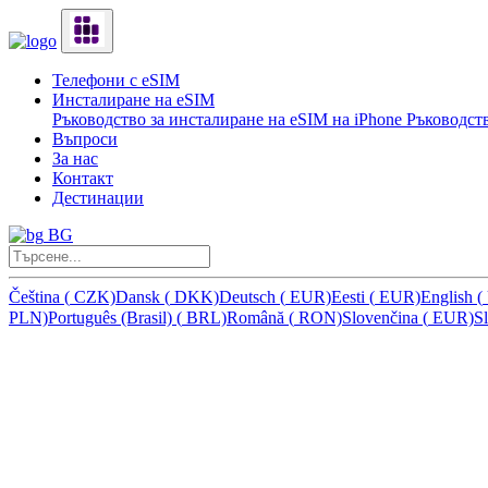
Телефони с eSIM
Инсталиране на eSIM
Ръководство за инсталиране на eSIM на iPhone
Ръководств
Въпроси
За нас
Контакт
Дестинации
BG
Čeština
(
CZK)
Dansk
(
DKK)
Deutsch
(
EUR)
Eesti
(
EUR)
English
(
PLN)
Português (Brasil)
(
BRL)
Română
(
RON)
Slovenčina
(
EUR)
S