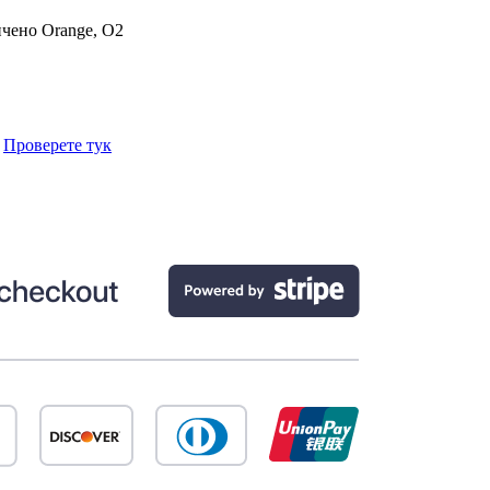
ичено
Orange, O2
.
Проверете тук