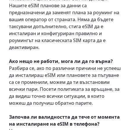
Нашите eSIM планове за данни са
предназначени да заменят плана за роуминг на
вашия оператор от страната. Няма да бъдете
таксувани допълнително, стига eSIM да е
инсталиран и конфигуриран правилно и
роумингът на класическата SIM карта да е
деактивиран.
Ако нещо не работи, мога ли да го върна?
Разбира се, ако по различни причини не успееш
да инсталираш eSIM или плановете за пътуване
са се променили, можем да ти възстановим
всички пари. Посети политиката за връщане, за
да видиш точно всички ситуации, в които
можеш да получиш обратно парите.
Започва ли валидността да тече от момента
на инсталиране на eSIM в телефона?