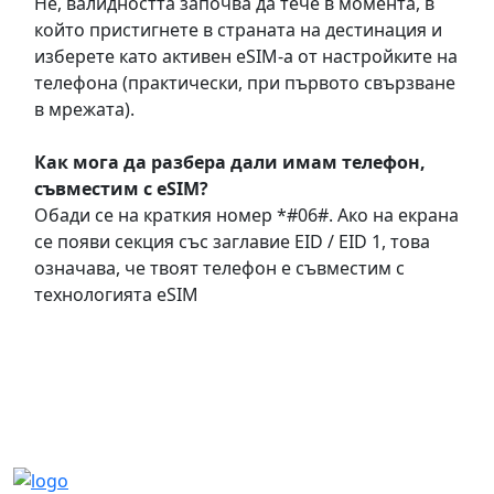
Не, валидността започва да тече в момента, в
който пристигнете в страната на дестинация и
изберете като активен eSIM-а от настройките на
телефона (практически, при първото свързване
в мрежата).
Как мога да разбера дали имам телефон,
съвместим с eSIM?
Обади се на краткия номер *#06#. Ако на екрана
се появи секция със заглавие EID / EID 1, това
означава, че твоят телефон е съвместим с
технологията eSIM
Често задавани въпроси