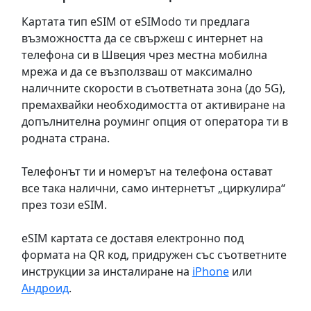
Картата тип eSIM от eSIModo ти предлага
възможността да се свържеш с интернет на
телефона си в Швеция чрез местна мобилна
мрежа и да се възползваш от максимално
наличните скорости в съответната зона (до 5G),
премахвайки необходимостта от активиране на
допълнителна роуминг опция от оператора ти в
родната страна.
Телефонът ти и номерът на телефона остават
все така налични, само интернетът „циркулира“
през този eSIM.
eSIM картата се доставя електронно под
формата на QR код, придружен със съответните
инструкции за инсталиране на
iPhone
или
Андроид
.