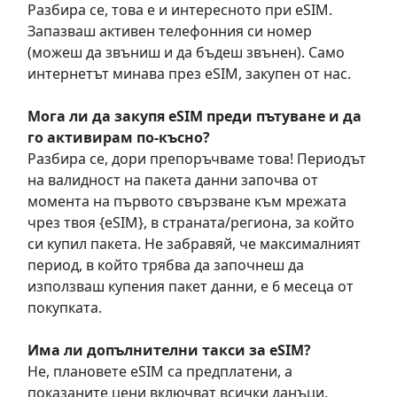
Разбира се, това е и интересното при eSIM.
Запазваш активен телефонния си номер
(можеш да звъниш и да бъдеш звънен). Само
интернетът минава през eSIM, закупен от нас.
Мога ли да закупя eSIM преди пътуване и да
го активирам по-късно?
Разбира се, дори препоръчваме това! Периодът
на валидност на пакета данни започва от
момента на първото свързване към мрежата
чрез твоя {eSIM}, в страната/региона, за който
си купил пакета. Не забравяй, че максималният
период, в който трябва да започнеш да
използваш купения пакет данни, е 6 месеца от
покупката.
Има ли допълнителни такси за eSIM?
Не, плановете eSIM са предплатени, а
показаните цени включват всички данъци.