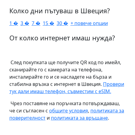
Колко дни пътуваш в Швеция?
1 �
3 �
7 �
15 �
30 �
+ повече опции
От колко интернет имаш нужда?
След покупката ще получите QR код по имейл,
сканирайте го с камерата на телефона,
инсталирайте го и се насладете на бърза и
стабилна връзка с интернет в Швеция.
Провери
тук дали имаш телефон, съвместим с eSIM.
Чрез поставяне на поръчката потвърждаваш,
че си съгласен с
общите условия
,
политиката за
поверителност
и
политиката за връщане
.