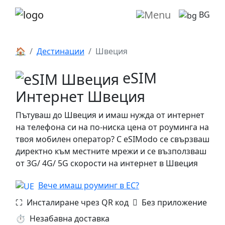
BG
🏠
Дестинации
Швеция
eSIM
Интернет Швеция
Пътуваш до Швеция и имаш нужда от интернет
на телефона си на по-ниска цена от роуминга на
твоя мобилен оператор? С eSIModo се свързваш
директно към местните мрежи и се възползваш
от 3G/ 4G/ 5G скорости на интернет в Швеция
Вече имаш роуминг в ЕС?
⛶️️ Инсталиране чрез QR код
️ Без приложение
⏱️️ Незабавна доставка