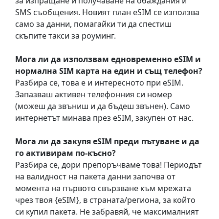
за изпращане и получаване на обаждания и
SMS съобщения. Новият план eSIM се използва
само за данни, помагайки ти да спестиш
скъпите такси за роуминг.
Мога ли да използвам едновременно eSIM и
нормална SIM карта на един и същ телефон?
Разбира се, това е и интересното при eSIM.
Запазваш активен телефонния си номер
(можеш да звъниш и да бъдеш звънен). Само
интернетът минава през eSIM, закупен от нас.
Мога ли да закупя eSIM преди пътуване и да
го активирам по-късно?
Разбира се, дори препоръчваме това! Периодът
на валидност на пакета данни започва от
момента на първото свързване към мрежата
чрез твоя {eSIM}, в страната/региона, за който
си купил пакета. Не забравяй, че максималният