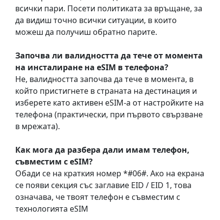
всички пари. Посети политиката за връщане, за
да видиш точно всички ситуации, в които
можеш да получиш обратно парите.
Започва ли валидността да тече от момента
на инсталиране на eSIM в телефона?
Не, валидността започва да тече в момента, в
който пристигнете в страната на дестинация и
изберете като активен eSIM-а от настройките на
телефона (практически, при първото свързване
в мрежата).
Как мога да разбера дали имам телефон,
съвместим с eSIM?
Обади се на краткия номер *#06#. Ако на екрана
се появи секция със заглавие EID / EID 1, това
означава, че твоят телефон е съвместим с
технологията eSIM