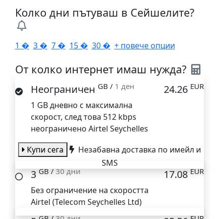
Колко дни пътуваш в Сейшелите?
1 �
3 �
7 �
15 �
30 �
+ повече опции
От колко интернет имаш нужда?
GB /
1 ден
EUR
Неограничен
24.26
1 GB дневно с максимална
скорост, след това 512 kbps
неограничено
Airtel Seychelles
Купи сега
Незабавна доставка по имейл и
SMS
GB /
30 дни
EUR
3
17.08
Без ограничение на скоростта
Airtel (Telecom Seychelles Ltd)
GB /
30 дни
EUR