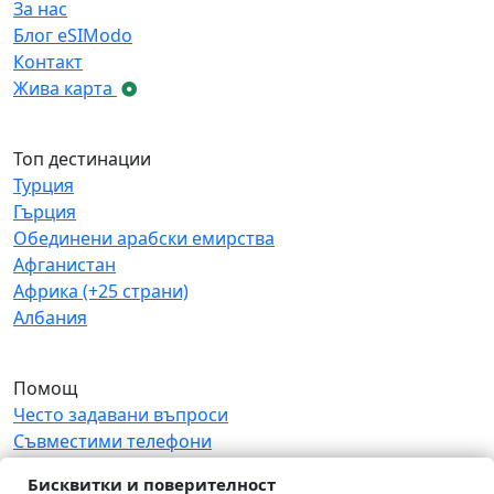
За нас
Блог eSIModo
Контакт
Жива карта
Топ дестинации
Турция
Гърция
Обединени арабски емирства
Афганистан
Африка (+25 страни)
Албания
Помощ
Често задавани въпроси
Съвместими телефони
Условия и термини
Бисквитки и поверителност
Политика за връщане