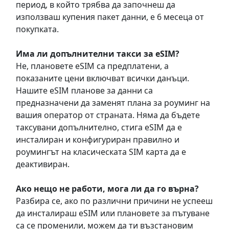
период, в който трябва да започнеш да
използваш купения пакет данни, е 6 месеца от
покупката.
Има ли допълнителни такси за eSIM?
Не, плановете eSIM са предплатени, а
показаните цени включват всички данъци.
Нашите eSIM планове за данни са
предназначени да заменят плана за роуминг на
вашия оператор от страната. Няма да бъдете
таксувани допълнително, стига eSIM да е
инсталиран и конфигуриран правилно и
роумингът на класическата SIM карта да е
деактивиран.
Ако нещо не работи, мога ли да го върна?
Разбира се, ако по различни причини не успееш
да инсталираш eSIM или плановете за пътуване
са се променили, можем да ти възстановим