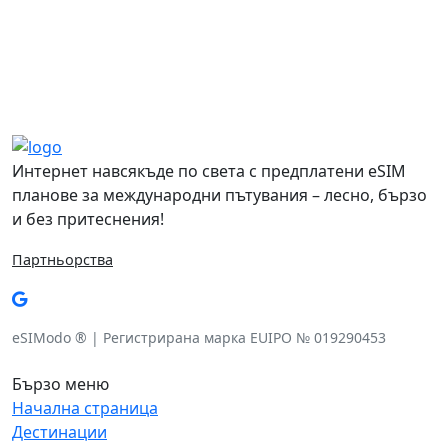
Често задавани въпроси
Интернет навсякъде по света с предплатени eSIM
планове за международни пътувания – лесно, бързо
и без притеснения!
Партньорства
eSIModo ® | Регистрирана марка EUIPO № 019290453
Бързо меню
Начална страница
Дестинации