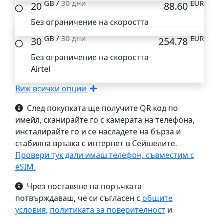
GB /
30 дни
EUR
20
88.60
Без ограничение на скоростта
GB /
30 дни
EUR
30
254.78
Без ограничение на скоростта
Airtel
Виж всички опции
След покупката ще получите QR код по
имейл, сканирайте го с камерата на телефона,
инсталирайте го и се насладете на бърза и
стабилна връзка с интернет в Сейшелите.
Провери тук дали имаш телефон, съвместим с
eSIM.
Чрез поставяне на поръчката
потвърждаваш, че си съгласен с
общите
условия
,
политиката за поверителност
и