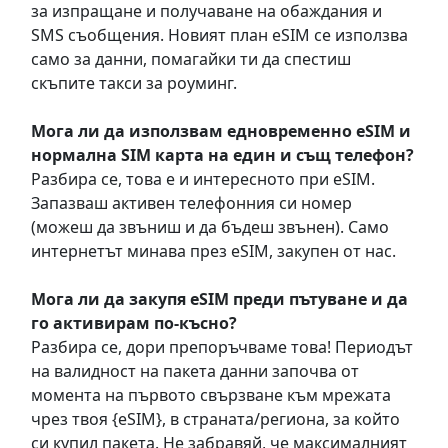
за изпращане и получаване на обаждания и
SMS съобщения. Новият план eSIM се използва
само за данни, помагайки ти да спестиш
скъпите такси за роуминг.
Мога ли да използвам едновременно eSIM и
нормална SIM карта на един и същ телефон?
Разбира се, това е и интересното при eSIM.
Запазваш активен телефонния си номер
(можеш да звъниш и да бъдеш звънен). Само
интернетът минава през eSIM, закупен от нас.
Мога ли да закупя eSIM преди пътуване и да
го активирам по-късно?
Разбира се, дори препоръчваме това! Периодът
на валидност на пакета данни започва от
момента на първото свързване към мрежата
чрез твоя {eSIM}, в страната/региона, за който
си купил пакета. Не забравяй, че максималният