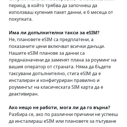
период, в който трябва да започнеш да
използваш купения пакет данни, е 6 месеца от
покупката.
Има ли допълнителни такси за eSIM?
Не, плановете eSIM са предплатени, а
показаните цени включват всички данъци.
Нашите eSIM планове за данни са
предназначени да заменят плана за роуминг на
вашия оператор от страната. Няма да бъдете
таксувани допълнително, стига eSIM да е
инсталиран и конфигуриран правилно и
роумингът на класическата SIM карта да е
деактивиран.
Ако нещо не работи, мога ли да го върна?
Разбира се, ако по различни причини не успееш
да инсталираш eSIM или плановете за пътуване