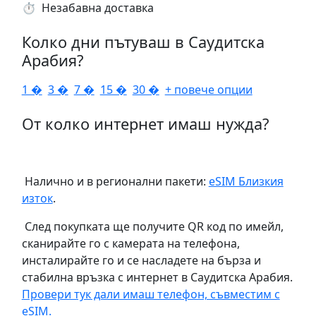
⏱️️ Незабавна доставка
Колко дни пътуваш в Саудитска
Арабия?
1 �
3 �
7 �
15 �
30 �
+ повече опции
От колко интернет имаш нужда?
Налично и в регионални пакети:
eSIM Близкия
изток
.
След покупката ще получите QR код по имейл,
сканирайте го с камерата на телефона,
инсталирайте го и се насладете на бърза и
стабилна връзка с интернет в Саудитска Арабия.
Провери тук дали имаш телефон, съвместим с
eSIM.