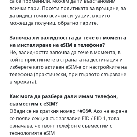
са се променили, можем да ти възстановим
всички пари. Посети политиката за връщане, за
да видиш точно всички ситуации, в които
можеш да получиш обратно парите.
Започва ли валидността да тече от момента
на инсталиране на eSIM в телефона?
Не, валидността започва да тече в момента, в
който пристигнете в страната на дестинация и
изберете като активен eSIM-а от настройките на
телефона (практически, при първото свързване
в мрежата).
Как мога да разбера дали имам телефон,
съвместим с eSIM?
Обади се на краткия номер *#06#. Ако на екрана
се появи секция със заглавие EID / EID 1, това
означава, че твоят телефон е съвместим с
технологията eSIM