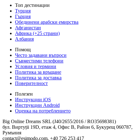
Топ дестинации
Турция
Гърция
Обединени арабски емирства
Афганистан
Африка (+25 страни)
Албания
Помощ
Често задавани въпроси
Съвместими телефони
Условия и термини
Политика за връщане
Политика за доставка
Поверителност
Полезен
Инструкции iOS
Инструкции Android
Оценка на потреблението
Big Online Dreams SRL (J40/2655/2016 / RO35698381)
бул. Виртуții 19D, етаж 4, Офис B, Район 6, Букурещ 060787,
Румъния
contact@esimodo.com, +40 726 253 417