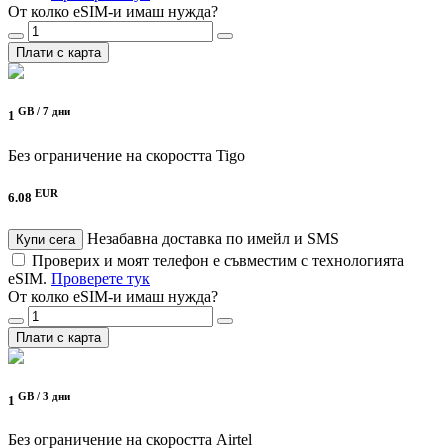
От колко eSIM-и имаш нужда?
Плати с карта
GB /
7 дни
1
Без ограничение на скоростта
Tigo
EUR
6.08
Незабавна доставка по имейл и SMS
Купи сега
Проверих и моят телефон е съвместим с технологията
eSIM.
Проверете тук
От колко eSIM-и имаш нужда?
Плати с карта
GB /
3 дни
1
Без ограничение на скоростта
Airtel