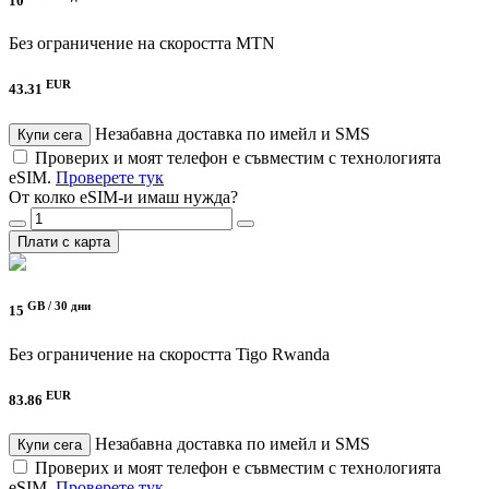
10
Без ограничение на скоростта
MTN
EUR
43.31
Незабавна доставка по имейл и SMS
Купи сега
Проверих и моят телефон е съвместим с технологията
eSIM.
Проверете тук
От колко eSIM-и имаш нужда?
Плати с карта
GB /
30 дни
15
Без ограничение на скоростта
Tigo Rwanda
EUR
83.86
Незабавна доставка по имейл и SMS
Купи сега
Проверих и моят телефон е съвместим с технологията
eSIM.
Проверете тук