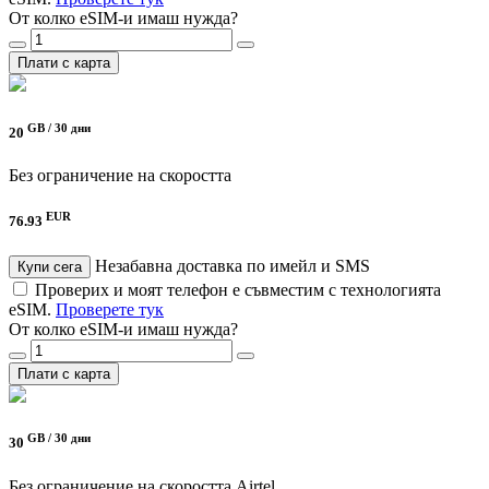
От колко eSIM-и имаш нужда?
Плати с карта
GB /
30 дни
20
Без ограничение на скоростта
EUR
76.93
Незабавна доставка по имейл и SMS
Купи сега
Проверих и моят телефон е съвместим с технологията
eSIM.
Проверете тук
От колко eSIM-и имаш нужда?
Плати с карта
GB /
30 дни
30
Без ограничение на скоростта
Airtel