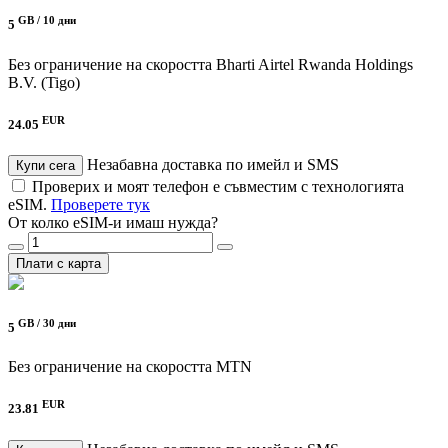
GB /
10 дни
5
Без ограничение на скоростта
Bharti Airtel Rwanda Holdings
B.V. (Tigo)
EUR
24.05
Незабавна доставка по имейл и SMS
Купи сега
Проверих и моят телефон е съвместим с технологията
eSIM.
Проверете тук
От колко eSIM-и имаш нужда?
Плати с карта
GB /
30 дни
5
Без ограничение на скоростта
MTN
EUR
23.81