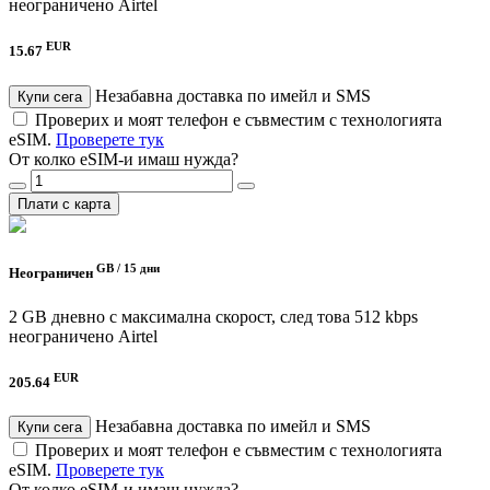
неограничено
Airtel
EUR
15.67
Незабавна доставка по имейл и SMS
Купи сега
Проверих и моят телефон е съвместим с технологията
eSIM.
Проверете тук
От колко eSIM-и имаш нужда?
Плати с карта
GB /
15 дни
Неограничен
2 GB дневно с максимална скорост, след това 512 kbps
неограничено
Airtel
EUR
205.64
Незабавна доставка по имейл и SMS
Купи сега
Проверих и моят телефон е съвместим с технологията
eSIM.
Проверете тук
От колко eSIM-и имаш нужда?