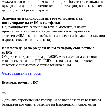
можем да ти възстановим всички пари. Посети политиката за
връщане, за да видиш точно всички ситуации, в които можеш
да получиш обратно парите.
Започва ли валидността да тече от момента на
инсталиране на eSIM в телефона?
Не, валидността започва да тече в момента, в който
пристигнете в страната на дестинация и изберете като
активен eSIM-а от настройките на телефона (практически, при
първото свързване в мрежата).
Как мога да разбера дали имам телефон, съвместим с
eSIM?
Обади се на краткия номер *#06#. Ако на екрана се появи
секция със заглавие EID / EID 1, това означава, че твоят
телефон е съвместим с технологията eSIM
Често задавани въпроси
Вече имаш роуминг в ЕС?
Дори ако европейските граждани се възползват като цяло от
безплатен роуминг в рамките на Европейския съюз, един