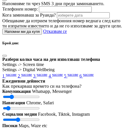
Напомняме ти чрез SMS 3 дни преди заминаването.
Телефонен номер:
Кога заминаваш за Руанда?
Обещаваме да изтрием телефонния номер веднага след като
ти изпратим известието и да не го използваме за други цели.
Отказвам се
Напомни ми да купя
Брой дни:
Разбери колко часа на ден използваш телефона
Settings -> Screen time
Settings -> Digital Wellbeing
часове
часове
часове
часове
часове
часове
1
2
3
4
5
6
Ежедневни дейности
Как прекарваш времето си на телефона?
Комуникация
Whatsapp, Messenger
Навигация
Chrome, Safari
Социални медии
Facebook, Tiktok, Instagram
Посоки
Maps, Waze etc