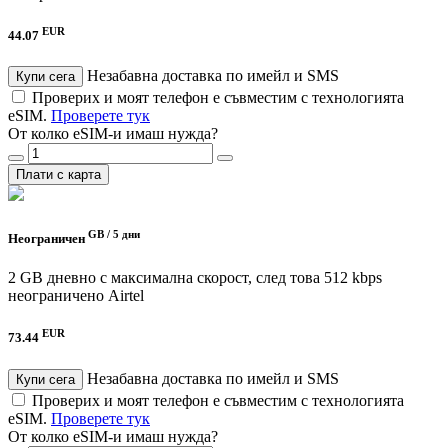
EUR
44.07
Незабавна доставка по имейл и SMS
Купи сега
Проверих и моят телефон е съвместим с технологията
eSIM.
Проверете тук
От колко eSIM-и имаш нужда?
Плати с карта
GB /
5 дни
Неограничен
2 GB дневно с максимална скорост, след това 512 kbps
неограничено
Airtel
EUR
73.44
Незабавна доставка по имейл и SMS
Купи сега
Проверих и моят телефон е съвместим с технологията
eSIM.
Проверете тук
От колко eSIM-и имаш нужда?