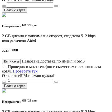
Плати с карта
GB /
20 дни
Неограничен
2 GB дневно с максимална скорост, след това 512 kbps
неограничено
Airtel
EUR
274.19
Незабавна доставка по имейл и SMS
Купи сега
Проверих и моят телефон е съвместим с технологията
eSIM.
Проверете тук
От колко eSIM-и имаш нужда?
Плати с карта
GB /
25 дни
Неограничен
2 GB дневно с максимална скорост, след това 512 kbps