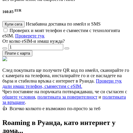
EUR
160.85
Незабавна доставка по имейл и SMS
Купи сега
Проверих и моят телефон е съвместим с технологията
eSIM.
Проверете тук
От колко eSIM-и имаш нужда?
Плати с карта
След покупката ще получите QR код по имейл, сканирайте го
с камерата на телефона, инсталирайте го и се насладете на
бърза и стабилна връзка с интернет в Руанда.
Провери тук
дали имаш телефон, съвместим с eSIM.
Чрез поставяне на поръчката потвърждаваш, че си съгласен с
общите условия
,
политиката за поверителност
и
политиката
за връщане
.
👍️ Всичко колкото е възможно по-просто за теб
Roaming в Руанда, като интернет у
дома...