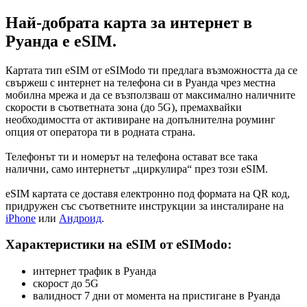
Най-добрата карта за интернет в
Руанда е eSIM.
Картата тип eSIM от eSIModo ти предлага възможността да се
свържеш с интернет на телефона си в Руанда чрез местна
мобилна мрежа и да се възползваш от максимално наличните
скорости в съответната зона (до 5G), премахвайки
необходимостта от активиране на допълнителна роуминг
опция от оператора ти в родната страна.
Телефонът ти и номерът на телефона остават все така
налични, само интернетът „циркулира“ през този eSIM.
eSIM картата се доставя електронно под формата на QR код,
придружен със съответните инструкции за инсталиране на
iPhone
или
Андроид
.
Характеристики на eSIM от eSIModo:
интернет трафик в Руанда
скорост до 5G
валидност 7 дни от момента на пристигане в Руанда