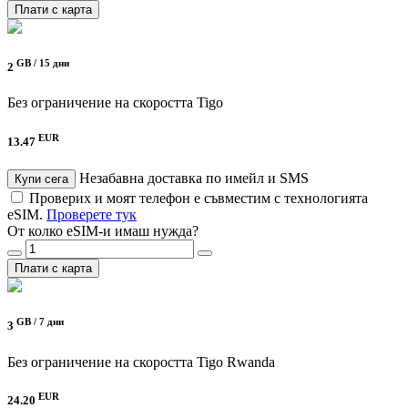
Плати с карта
GB /
15 дни
2
Без ограничение на скоростта
Tigo
EUR
13.47
Незабавна доставка по имейл и SMS
Купи сега
Проверих и моят телефон е съвместим с технологията
eSIM.
Проверете тук
От колко eSIM-и имаш нужда?
Плати с карта
GB /
7 дни
3
Без ограничение на скоростта
Tigo Rwanda
EUR
24.20