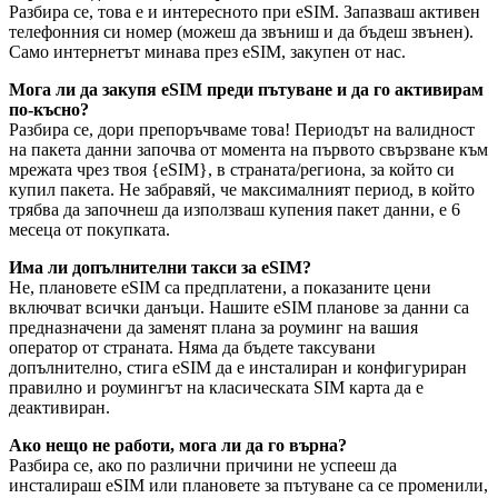
Разбира се, това е и интересното при eSIM. Запазваш активен
телефонния си номер (можеш да звъниш и да бъдеш звънен).
Само интернетът минава през eSIM, закупен от нас.
Мога ли да закупя eSIM преди пътуване и да го активирам
по-късно?
Разбира се, дори препоръчваме това! Периодът на валидност
на пакета данни започва от момента на първото свързване към
мрежата чрез твоя {eSIM}, в страната/региона, за който си
купил пакета. Не забравяй, че максималният период, в който
трябва да започнеш да използваш купения пакет данни, е 6
месеца от покупката.
Има ли допълнителни такси за eSIM?
Не, плановете eSIM са предплатени, а показаните цени
включват всички данъци. Нашите eSIM планове за данни са
предназначени да заменят плана за роуминг на вашия
оператор от страната. Няма да бъдете таксувани
допълнително, стига eSIM да е инсталиран и конфигуриран
правилно и роумингът на класическата SIM карта да е
деактивиран.
Ако нещо не работи, мога ли да го върна?
Разбира се, ако по различни причини не успееш да
инсталираш eSIM или плановете за пътуване са се променили,