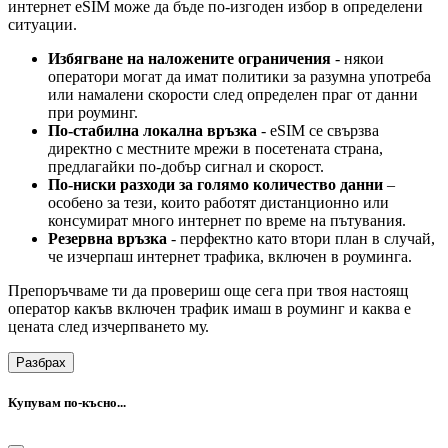
интернет eSIM може да бъде по-изгоден избор в определени
ситуации.
Избягване на наложените ограничения
- някои
оператори могат да имат политики за разумна употреба
или намалени скорости след определен праг от данни
при роуминг.
По-стабилна локална връзка
- eSIM се свързва
директно с местните мрежи в посетената страна,
предлагайки по-добър сигнал и скорост.
По-ниски разходи за голямо количество данни
–
особено за тези, които работят дистанционно или
консумират много интернет по време на пътувания.
Резервна връзка
- перфектно като втори план в случай,
че изчерпаш интернет трафика, включен в роуминга.
Препоръчваме ти да провериш още сега при твоя настоящ
оператор какъв включен трафик имаш в роуминг и каква е
цената след изчерпването му.
Разбрах
Купувам по-късно...