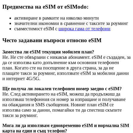
Предимства на eSIM от eSIModo:
активиране в рамките на няколко минути
значителни икономии в сравнение с таксите за роуминг
съвместимост eSIM с
широка гама от телефони
Често задавани въпроси относно eSIM
Замествa ли eSIM текущия мобилен план?
Не. Не сте обвързани с никакъв абонамент. eSIM е създаден, за
да се използва като допълнение към основния телефонен
план. Когато сте на посещение в друга страна, за да не
плащате такси за роуминг, използвате eSIM за мобилни данни
и интернет 4G/5G.
Ще получа ли локален телефонен номер заедно с eSIM?
Не. След активирането на eSIM, можеш да продължиш да
използваш телефонния си номер за изпращане и получаване
на обаждания и SMS съобщения. Новият план eSIM се
използва само за данни, помагайки ти да спестиш скъпите
такси за роуминг.
Мога ли да използвам едновременно eSIM и нормална SIM
карта на един и същ телефон?