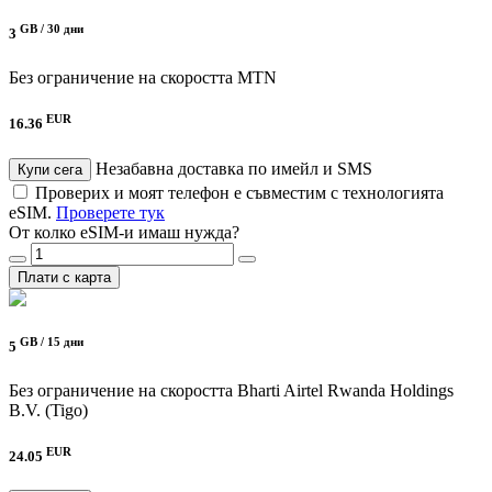
GB /
30 дни
3
Без ограничение на скоростта
MTN
EUR
16.36
Незабавна доставка по имейл и SMS
Купи сега
Проверих и моят телефон е съвместим с технологията
eSIM.
Проверете тук
От колко eSIM-и имаш нужда?
Плати с карта
GB /
15 дни
5
Без ограничение на скоростта
Bharti Airtel Rwanda Holdings
B.V. (Tigo)
EUR
24.05