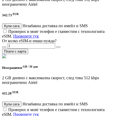
неограничено
Airtel
EUR
342.73
Незабавна доставка по имейл и SMS
Купи сега
Проверих и моят телефон е съвместим с технологията
eSIM.
Проверете тук
От колко eSIM-и имаш нужда?
Плати с карта
GB /
30 дни
Неограничен
2 GB дневно с максимална скорост, след това 512 kbps
неограничено
Airtel
EUR
411.28
Незабавна доставка по имейл и SMS
Купи сега
Проверих и моят телефон е съвместим с технологията
eSIM.
Проверете тук