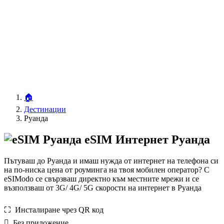
🏠
Дестинации
Руанда
eSIM Интернет Руанда
Пътуваш до Руанда и имаш нужда от интернет на телефона си
на по-ниска цена от роуминга на твоя мобилен оператор? С
eSIModo се свързваш директно към местните мрежи и се
възползваш от 3G/ 4G/ 5G скорости на интернет в Руанда
⛶️️ Инсталиране чрез QR код
️ Без приложение