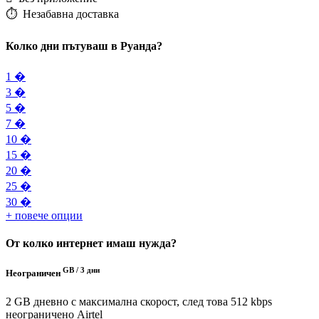
⏱️️ Незабавна доставка
Колко дни пътуваш в Руанда?
1 �
3 �
5 �
7 �
10 �
15 �
20 �
25 �
30 �
+ повече опции
От колко интернет имаш нужда?
GB /
3 дни
Неограничен
2 GB дневно с максимална скорост, след това 512 kbps
неограничено
Airtel