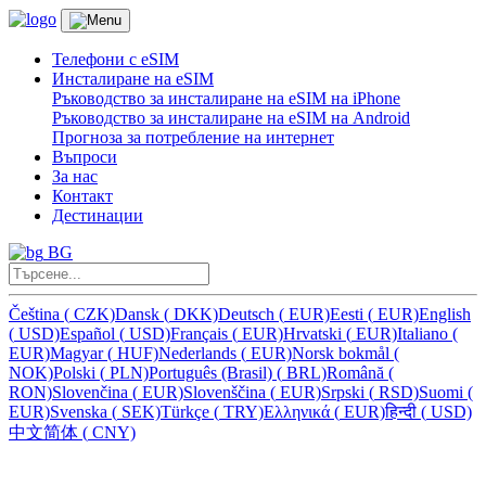
Телефони с eSIM
Инсталиране на eSIM
Ръководство за инсталиране на eSIM на iPhone
Ръководство за инсталиране на eSIM на Android
Прогноза за потребление на интернет
Въпроси
За нас
Контакт
Дестинации
BG
Čeština
(
CZK)
Dansk
(
DKK)
Deutsch
(
EUR)
Eesti
(
EUR)
English
(
USD)
Español
(
USD)
Français
(
EUR)
Hrvatski
(
EUR)
Italiano
(
EUR)
Magyar
(
HUF)
Nederlands
(
EUR)
Norsk bokmål
(
NOK)
Polski
(
PLN)
Português (Brasil)
(
BRL)
Română
(
RON)
Slovenčina
(
EUR)
Slovenščina
(
EUR)
Srpski
(
RSD)
Suomi
(
EUR)
Svenska
(
SEK)
Türkçe
(
TRY)
Ελληνικά
(
EUR)
हिन्दी
(
USD)
中文简体
(
CNY)