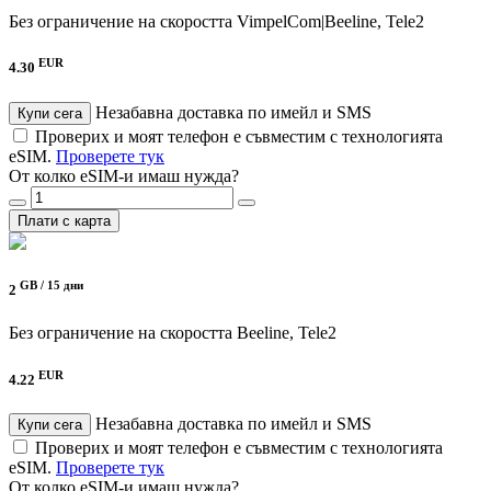
Без ограничение на скоростта
VimpelCom|Beeline, Tele2
EUR
4.30
Незабавна доставка по имейл и SMS
Купи сега
Проверих и моят телефон е съвместим с технологията
eSIM.
Проверете тук
От колко eSIM-и имаш нужда?
Плати с карта
GB /
15 дни
2
Без ограничение на скоростта
Beeline, Tele2
EUR
4.22
Незабавна доставка по имейл и SMS
Купи сега
Проверих и моят телефон е съвместим с технологията
eSIM.
Проверете тук
От колко eSIM-и имаш нужда?