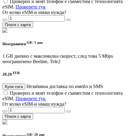
Проверих и моят телефон е съвместим с технологията
eSIM.
Проверете тук
От колко eSIM-и имаш нужда?
Плати с карта
GB /
5 дни
Неограничен
1 GB дневно с максимална скорост, след това 5 Mbps
неограничено
Beeline, Tele2
EUR
28.20
Незабавна доставка по имейл и SMS
Купи сега
Проверих и моят телефон е съвместим с технологията
eSIM.
Проверете тук
От колко eSIM-и имаш нужда?
Плати с карта
GB /
20 дни
Неограничен