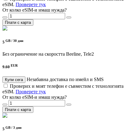
eSIM.
Проверете тук
От колко eSIM-и имаш нужда?
Плати с карта
GB /
30 дни
5
Без ограничение на скоростта
Beeline, Tele2
EUR
9.60
Незабавна доставка по имейл и SMS
Купи сега
Проверих и моят телефон е съвместим с технологията
eSIM.
Проверете тук
От колко eSIM-и имаш нужда?
Плати с карта
GB /
3 дни
5