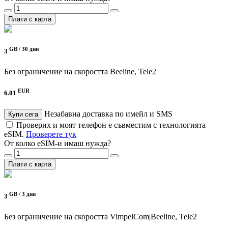
Плати с карта
GB /
30 дни
3
Без ограничение на скоростта
Beeline, Tele2
EUR
6.01
Незабавна доставка по имейл и SMS
Купи сега
Проверих и моят телефон е съвместим с технологията
eSIM.
Проверете тук
От колко eSIM-и имаш нужда?
Плати с карта
GB /
3 дни
3
Без ограничение на скоростта
VimpelCom|Beeline, Tele2