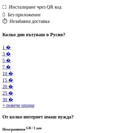
⛶️️ Инсталиране чрез QR код
️ Без приложение
⏱️️ Незабавна доставка
Колко дни пътуваш в Русия?
1 �
3 �
5 �
7 �
10 �
15 �
20 �
25 �
30 �
+ повече опции
От колко интернет имаш нужда?
GB /
3 дни
Неограничен