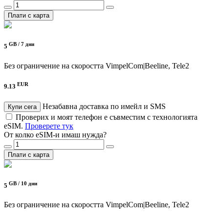
Плати с карта
GB /
7 дни
5
Без ограничение на скоростта
VimpelCom|Beeline, Tele2
EUR
9.13
Незабавна доставка по имейл и SMS
Купи сега
Проверих и моят телефон е съвместим с технологията
eSIM.
Проверете тук
От колко eSIM-и имаш нужда?
Плати с карта
GB /
10 дни
5
Без ограничение на скоростта
VimpelCom|Beeline, Tele2