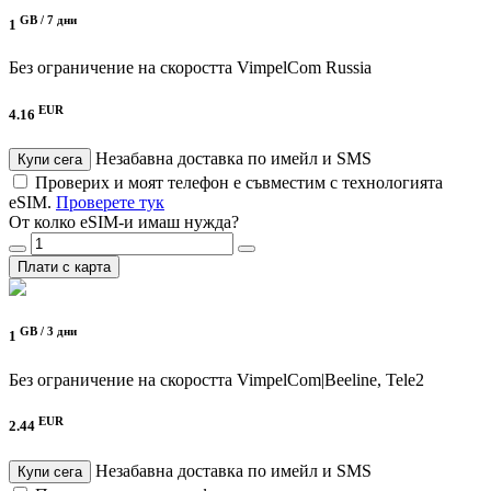
GB /
7 дни
1
Без ограничение на скоростта
VimpelCom Russia
EUR
4.16
Незабавна доставка по имейл и SMS
Купи сега
Проверих и моят телефон е съвместим с технологията
eSIM.
Проверете тук
От колко eSIM-и имаш нужда?
Плати с карта
GB /
3 дни
1
Без ограничение на скоростта
VimpelCom|Beeline, Tele2
EUR
2.44
Незабавна доставка по имейл и SMS
Купи сега