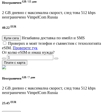
GB /
15 дни
Неограничен
2 GB дневно с максимална скорост, след това 512 kbps
неограничено
VimpelCom Russia
EUR
40.22
Незабавна доставка по имейл и SMS
Купи сега
Проверих и моят телефон е съвместим с технологията
eSIM.
Проверете тук
От колко eSIM-и имаш нужда?
Плати с карта
GB /
7 дни
Неограничен
2 GB дневно с максимална скорост, след това 512 kbps
неограничено
VimpelCom Russia
EUR
25.45