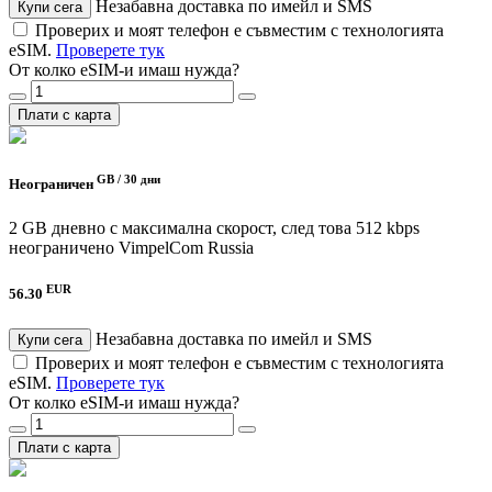
Незабавна доставка по имейл и SMS
Купи сега
Проверих и моят телефон е съвместим с технологията
eSIM.
Проверете тук
От колко eSIM-и имаш нужда?
Плати с карта
GB /
30 дни
Неограничен
2 GB дневно с максимална скорост, след това 512 kbps
неограничено
VimpelCom Russia
EUR
56.30
Незабавна доставка по имейл и SMS
Купи сега
Проверих и моят телефон е съвместим с технологията
eSIM.
Проверете тук
От колко eSIM-и имаш нужда?
Плати с карта