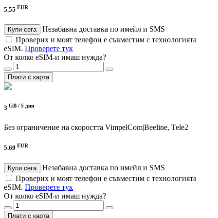
EUR
5.55
Незабавна доставка по имейл и SMS
Купи сега
Проверих и моят телефон е съвместим с технологията
eSIM.
Проверете тук
От колко eSIM-и имаш нужда?
Плати с карта
GB /
5 дни
3
Без ограничение на скоростта
VimpelCom|Beeline, Tele2
EUR
5.69
Незабавна доставка по имейл и SMS
Купи сега
Проверих и моят телефон е съвместим с технологията
eSIM.
Проверете тук
От колко eSIM-и имаш нужда?
Плати с карта