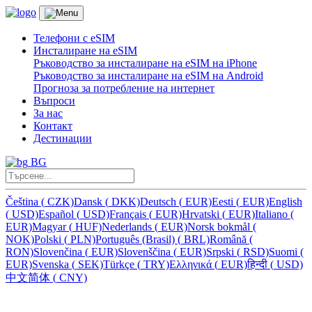
Телефони с eSIM
Инсталиране на eSIM
Ръководство за инсталиране на eSIM на iPhone
Ръководство за инсталиране на eSIM на Android
Прогноза за потребление на интернет
Въпроси
За нас
Контакт
Дестинации
BG
Čeština
(
CZK)
Dansk
(
DKK)
Deutsch
(
EUR)
Eesti
(
EUR)
English
(
USD)
Español
(
USD)
Français
(
EUR)
Hrvatski
(
EUR)
Italiano
(
EUR)
Magyar
(
HUF)
Nederlands
(
EUR)
Norsk bokmål
(
NOK)
Polski
(
PLN)
Português (Brasil)
(
BRL)
Română
(
RON)
Slovenčina
(
EUR)
Slovenščina
(
EUR)
Srpski
(
RSD)
Suomi
(
EUR)
Svenska
(
SEK)
Türkçe
(
TRY)
Ελληνικά
(
EUR)
हिन्दी
(
USD)
中文简体
(
CNY)