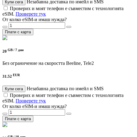
Незабавна доставка по имейл и SMS
Купи сега
Проверих и моят телефон е съвместим с технологията
eSIM.
Проверете тук
От колко eSIM-и имаш нужда?
Плати с карта
GB /
7 дни
20
Без ограничение на скоростта
Beeline, Tele2
EUR
31.52
Незабавна доставка по имейл и SMS
Купи сега
Проверих и моят телефон е съвместим с технологията
eSIM.
Проверете тук
От колко eSIM-и имаш нужда?
Плати с карта
GB /
10 дни