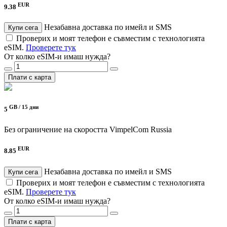
EUR
9.38
Незабавна доставка по имейл и SMS
Купи сега
Проверих и моят телефон е съвместим с технологията
eSIM.
Проверете тук
От колко eSIM-и имаш нужда?
Плати с карта
GB /
15 дни
5
Без ограничение на скоростта
VimpelCom Russia
EUR
8.85
Незабавна доставка по имейл и SMS
Купи сега
Проверих и моят телефон е съвместим с технологията
eSIM.
Проверете тук
От колко eSIM-и имаш нужда?
Плати с карта