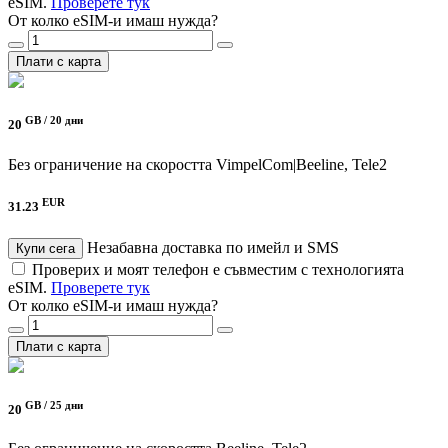
eSIM.
Проверете тук
От колко eSIM-и имаш нужда?
Плати с карта
GB /
20 дни
20
Без ограничение на скоростта
VimpelCom|Beeline, Tele2
EUR
31.23
Незабавна доставка по имейл и SMS
Купи сега
Проверих и моят телефон е съвместим с технологията
eSIM.
Проверете тук
От колко eSIM-и имаш нужда?
Плати с карта
GB /
25 дни
20