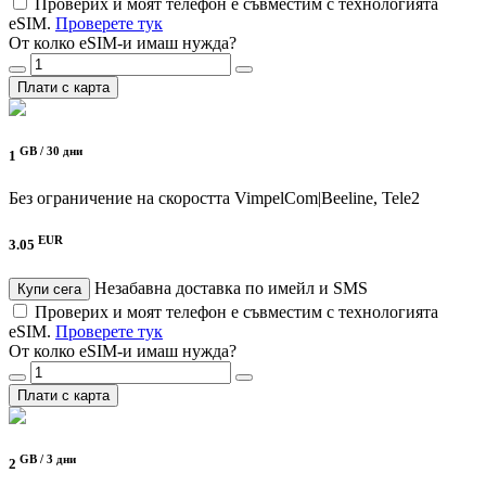
Проверих и моят телефон е съвместим с технологията
eSIM.
Проверете тук
От колко eSIM-и имаш нужда?
Плати с карта
GB /
30 дни
1
Без ограничение на скоростта
VimpelCom|Beeline, Tele2
EUR
3.05
Незабавна доставка по имейл и SMS
Купи сега
Проверих и моят телефон е съвместим с технологията
eSIM.
Проверете тук
От колко eSIM-и имаш нужда?
Плати с карта
GB /
3 дни
2