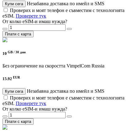
Незабавна доставка по имейл и SMS
Купи сега
Проверих и моят телефон е съвместим с технологията
eSIM.
Проверете тук
От колко eSIM-и имаш нужда?
Плати с карта
GB /
30 дни
10
Без ограничение на скоростта
VimpelCom Russia
EUR
15.92
Незабавна доставка по имейл и SMS
Купи сега
Проверих и моят телефон е съвместим с технологията
eSIM.
Проверете тук
От колко eSIM-и имаш нужда?
Плати с карта