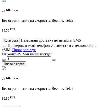
GB /
3 дни
20
Без ограничение на скоростта
Beeline, Tele2
EUR
30.50
Незабавна доставка по имейл и SMS
Купи сега
Проверих и моят телефон е съвместим с технологията
eSIM.
Проверете тук
От колко eSIM-и имаш нужда?
Плати с карта
GB /
5 дни
20
Без ограничение на скоростта
Beeline, Tele2
EUR
30.99