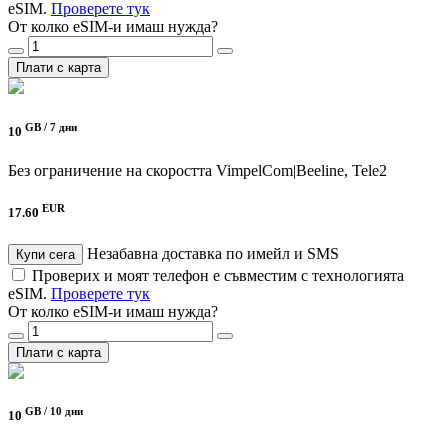
eSIM.
Проверете тук
От колко eSIM-и имаш нужда?
Плати с карта
GB /
7 дни
10
Без ограничение на скоростта
VimpelCom|Beeline, Tele2
EUR
17.60
Незабавна доставка по имейл и SMS
Купи сега
Проверих и моят телефон е съвместим с технологията
eSIM.
Проверете тук
От колко eSIM-и имаш нужда?
Плати с карта
GB /
10 дни
10