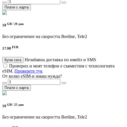
Плати с карта
GB /
20 дни
10
Без ограничение на скоростта
Beeline, Tele2
EUR
17.98
Незабавна доставка по имейл и SMS
Купи сега
Проверих и моят телефон е съвместим с технологията
eSIM.
Проверете тук
От колко eSIM-и имаш нужда?
Плати с карта
GB /
25 дни
10
Без ограничение на скоростта
Beeline, Tele2