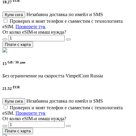
EUR
18.27
Незабавна доставка по имейл и SMS
Купи сега
Проверих и моят телефон е съвместим с технологията
eSIM.
Проверете тук
От колко eSIM-и имаш нужда?
Плати с карта
GB /
30 дни
15
Без ограничение на скоростта
VimpelCom Russia
EUR
21.52
Незабавна доставка по имейл и SMS
Купи сега
Проверих и моят телефон е съвместим с технологията
eSIM.
Проверете тук
От колко eSIM-и имаш нужда?
Плати с карта