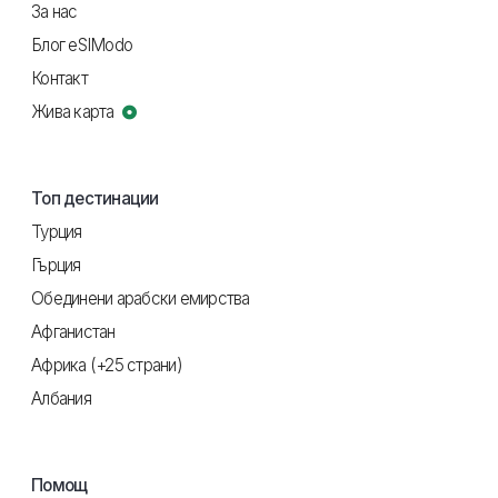
За нас
Блог eSIModo
Контакт
Жива карта
Топ дестинации
Турция
Гърция
Обединени арабски емирства
Афганистан
Африка (+25 страни)
Албания
Помощ