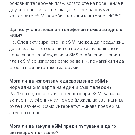
основния телефонен план. Когато сте на посещение в
друга страна, за да не плащате такси за роуминг,
използвате eSIM за мобилни данни и интернет 4G/5G.
Ще получа ли локален телефонен номер заедно с
eSIM?
Не. След активирането на eSIM, можеш да продължиш
да използваш телефонния си номер за изпращане и
получаване на обаждания и SMS съобщения. Новият
план eSIM се използва само за данни, помагайки ти да
спестиш скъпите такси за роуминг.
Мога ли да използвам едновременно eSIM и
нормална SIM карта на един и същ телефон?
Разбира се, това е и интересното при eSIM. Запазваш
активен телефонния си номер (можеш да звъниш и да
бъдеш звънен). Само интернетът минава през eSIM,
закупен от нас.
Мога ли да закупя eSIM преди пътуване и да го
активирам по-късно?