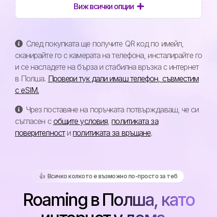
Виж всички опции
След покупката ще получите QR код по имейл,
сканирайте го с камерата на телефона, инсталирайте го
и се насладете на бърза и стабилна връзка с интернет
в Полша.
Провери тук дали имаш телефон, съвместим
с eSIM.
Чрез поставяне на поръчката потвърждаваш, че си
съгласен с
общите условия
,
политиката за
поверителност
и
политиката за връщане
.
👍️ Всичко колкото е възможно по-просто за теб
Roaming в Полша, като