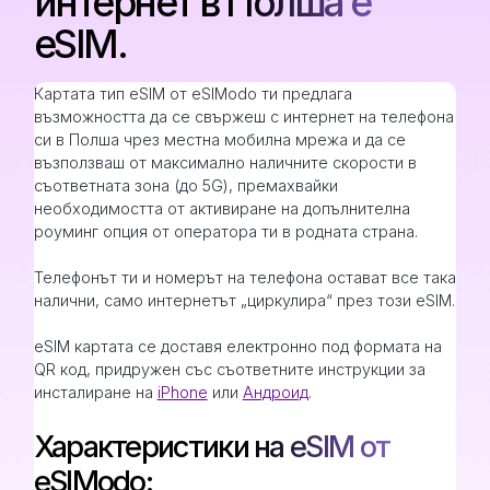
интернет в Полша е
eSIM.
Картата тип eSIM от eSIModo ти предлага
възможността да се свържеш с интернет на телефона
си в Полша чрез местна мобилна мрежа и да се
възползваш от максимално наличните скорости в
съответната зона (до 5G), премахвайки
необходимостта от активиране на допълнителна
роуминг опция от оператора ти в родната страна.
Телефонът ти и номерът на телефона остават все така
налични, само интернетът „циркулира“ през този eSIM.
eSIM картата се доставя електронно под формата на
QR код, придружен със съответните инструкции за
инсталиране на
iPhone
или
Андроид
.
Характеристики на eSIM от
eSIModo: