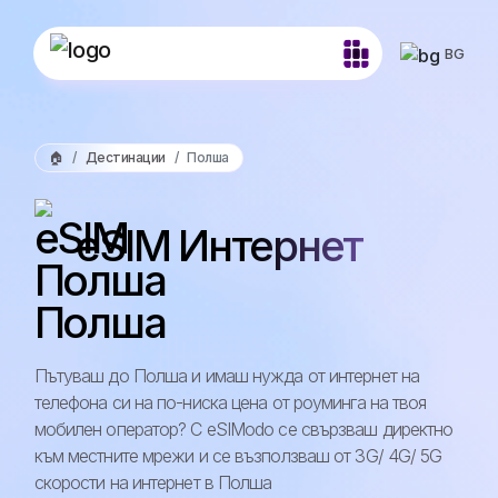
BG
🏠
Дестинации
Полша
eSIM Интернет
Полша
Пътуваш до Полша и имаш нужда от интернет на
телефона си на по-ниска цена от роуминга на твоя
мобилен оператор? С eSIModo се свързваш директно
към местните мрежи и се възползваш от 3G/ 4G/ 5G
скорости на интернет в Полша