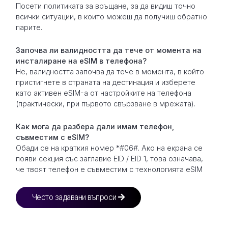
Посети политиката за връщане, за да видиш точно
всички ситуации, в които можеш да получиш обратно
парите.
Започва ли валидността да тече от момента на
инсталиране на eSIM в телефона?
Не, валидността започва да тече в момента, в който
пристигнете в страната на дестинация и изберете
като активен eSIM-а от настройките на телефона
(практически, при първото свързване в мрежата).
Как мога да разбера дали имам телефон,
съвместим с eSIM?
Обади се на краткия номер *#06#. Ако на екрана се
появи секция със заглавие EID / EID 1, това означава,
че твоят телефон е съвместим с технологията eSIM
Често задавани въпроси