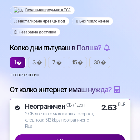
Вече имаш роуминг в ЕС?
⛶️️ Инсталиране чрез QR код
️ Без приложение
⏱️️ Незабавна доставка
Колко дни пътуваш в Полша?
1 �
3 �
7 �
15 �
30 �
+ повече опции
От колко интернет имаш нужда?
EUR
Неограничен
2.63
GB /
1 ден
2 GB дневно с максимална скорост,
след това 512 kbps неограничено
Plus