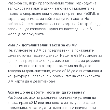
Разбира се, дори препоръчваме това! Периодът на
валидност на пакета данни започва от момента на
първото свързване към мрежата чрез твоя {eSIM}, в
страната/региона, за който си купил пакета. Не
забравяй, че максималният период, в който трябва да
започнеш да използваш купения пакет данни, е 6
месеца от покупката.
Има ли допълнителни такси за eSIM?
Не, плановете eSIM са предплатени, а показаните
цени включват всички данъци. Нашите eSIM планове за
данни са предназначени да заменят плана за роуминг
на вашия оператор от страната. Няма да бъдете
таксувани допълнително, стига eSIM да е инсталиран и
конфигуриран правилно и роумингът на класическата
SIM карта да е деактивиран.
Ако нещо не работи, мога ли да го върна?
Разбира се, ако по различни причини не успееш да
инсталираш eSIM или плановете за пътуване са се
променили, можем да ти възстановим всички пари.