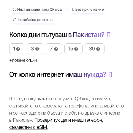
⛶️️ Инсталиране чрез QR код
️ Без приложение
⏱️️ Незабавна доставка
Колко дни пътуваш в Пакистан?
1 �
3 �
7 �
15 �
30 �
+ повече опции
От колко интернет имаш нужда?
След покупката ще получите QR код по имейл,
сканирайте го с камерата на телефона, инсталирайте го
и се насладете на бърза и стабилна връзка с интернет
в Пакистан.
Провери тук дали имаш телефон,
съвместим с eSIM.