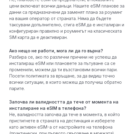
цени включват всички данъци. Нашите eSIM планове за
данни са предназначени да заменят плана за роуминг
на вашия оператор от страната. Няма да бъдете
таксувани допълнително, стига eSIM да е инсталиран и
конфигуриран правилно и роумингът на класическата
SIM карта да е деактивиран.
Ако нещо не работи, мога ли да го върна?
Разбира се, ако по различни причини не успееш да
инсталираш eSIM или плановете за пътуване са се
променили, можем да ти възстановим всички пари.
Посети политиката за връщане, за да видиш точно
всички ситуации, в които можеш да получиш обратно
парите.
Започва ли валидността да тече от момента на
инсталиране на eSIM в телефона?
Не, валидността започва да тече в момента, в който
пристигнете в страната на дестинация и изберете
като активен eSIM-а от настройките на телефона
(практически, при първото свързване в мрежата).