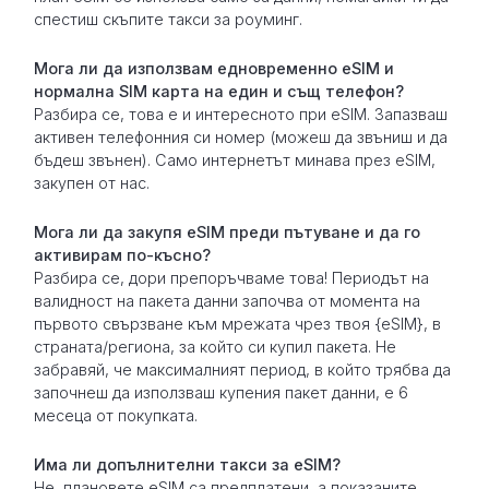
спестиш скъпите такси за роуминг.
Мога ли да използвам едновременно eSIM и
нормална SIM карта на един и същ телефон?
Разбира се, това е и интересното при eSIM. Запазваш
активен телефонния си номер (можеш да звъниш и да
бъдеш звънен). Само интернетът минава през eSIM,
закупен от нас.
Мога ли да закупя eSIM преди пътуване и да го
активирам по-късно?
Разбира се, дори препоръчваме това! Периодът на
валидност на пакета данни започва от момента на
първото свързване към мрежата чрез твоя {eSIM}, в
страната/региона, за който си купил пакета. Не
забравяй, че максималният период, в който трябва да
започнеш да използваш купения пакет данни, е 6
месеца от покупката.
Има ли допълнителни такси за eSIM?
Не, плановете eSIM са предплатени, а показаните