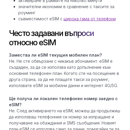
активиране в рамките на няколко минути
значителни икономии в сравнение с таксите за
роуминг
съвместимост eSIM с
широка гама от телефони
Често задавани въпроси
относно eSIM
Замествa ли eSIM текущия мобилен план?
Не. Не сте обвързани с никакъв абонамент. eSIM е
създаден, за да се използва като допълнение към
основния телефонен план. Когато сте на посещение в
друга страна, за да не плащате такси за роуминг,
използвате eSIM за мобилни данни и интернет 4G/5G.
Ще получа ли локален телефонен номер заедно с
eSIM?
Не. След активирането на eSIM, можеш да продължиш
да използваш телефонния си номер за изпращане и
получаване на обаждания и SMS съобщения. Новият
план eSIM се използва само за данни, помагайки ти да