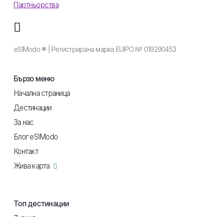
Партньорства
eSIModo ® | Регистрирана марка EUIPO № 019290453
Бързо меню
Начална страница
Дестинации
За нас
Блог eSIModo
Контакт
Жива карта
Топ дестинации