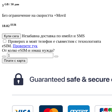
GB /
30 дни
3
Без ограничение на скоростта
+Movil
EUR
18.02
Незабавна доставка по имейл и SMS
Купи сега
Проверих и моят телефон е съвместим с технологията
eSIM.
Проверете тук
От колко eSIM-и имаш нужда?
Плати с карта