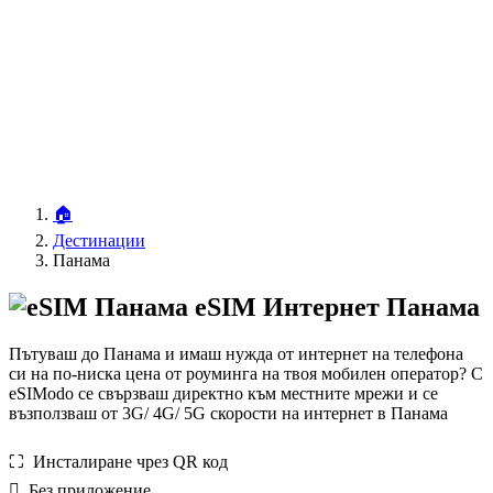
🏠
Дестинации
Панама
eSIM Интернет Панама
Пътуваш до Панама и имаш нужда от интернет на телефона
си на по-ниска цена от роуминга на твоя мобилен оператор? С
eSIModo се свързваш директно към местните мрежи и се
възползваш от 3G/ 4G/ 5G скорости на интернет в Панама
⛶️️ Инсталиране чрез QR код
️ Без приложение