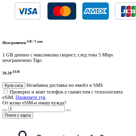
GB /
3 дни
Неограничен
1 GB дневно с максимална скорост, след това 5 Mbps
неограничено
Tigo
EUR
56.20
Незабавна доставка по имейл и SMS
Купи сега
Проверих и моят телефон е съвместим с технологията
eSIM.
Проверете тук
От колко eSIM-и имаш нужда?
Плати с карта