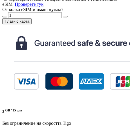
eSIM.
Проверете тук
От колко eSIM-и имаш нужда?
Плати с карта
GB /
15 дни
3
Без ограничение на скоростта
Tigo