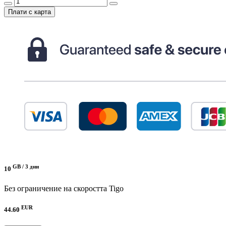
Плати с карта
GB /
3 дни
10
Без ограничение на скоростта
Tigo
EUR
44.60