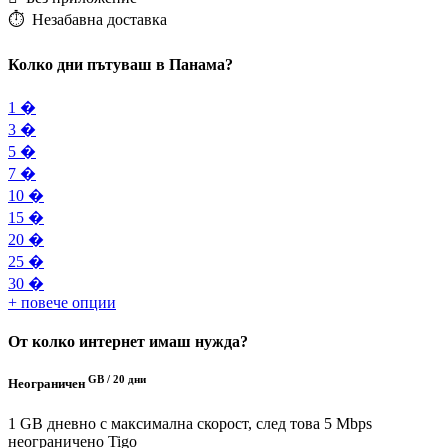
⏱️️ Незабавна доставка
Колко дни пътуваш в Панама?
1 �
3 �
5 �
7 �
10 �
15 �
20 �
25 �
30 �
+ повече опции
От колко интернет имаш нужда?
GB /
20 дни
Неограничен
1 GB дневно с максимална скорост, след това 5 Mbps
неограничено
Tigo