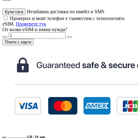
Незабавна доставка по имейл и SMS
Купи сега
Проверих и моят телефон е съвместим с технологията
eSIM.
Проверете тук
От колко eSIM-и имаш нужда?
Плати с карта
GB /
10 дни