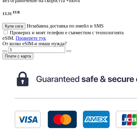
Без ограничение на скоростта
+móvil
EUR
13.31
Незабавна доставка по имейл и SMS
Купи сега
Проверих и моят телефон е съвместим с технологията
eSIM.
Проверете тук
От колко eSIM-и имаш нужда?
Плати с карта