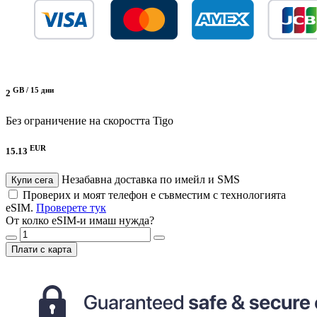
GB /
15 дни
2
Без ограничение на скоростта
Tigo
EUR
15.13
Незабавна доставка по имейл и SMS
Купи сега
Проверих и моят телефон е съвместим с технологията
eSIM.
Проверете тук
От колко eSIM-и имаш нужда?
Плати с карта