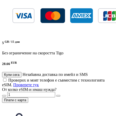
GB /
15 дни
5
Без ограничение на скоростта
Tigo
EUR
28.66
Незабавна доставка по имейл и SMS
Купи сега
Проверих и моят телефон е съвместим с технологията
eSIM.
Проверете тук
От колко eSIM-и имаш нужда?
Плати с карта