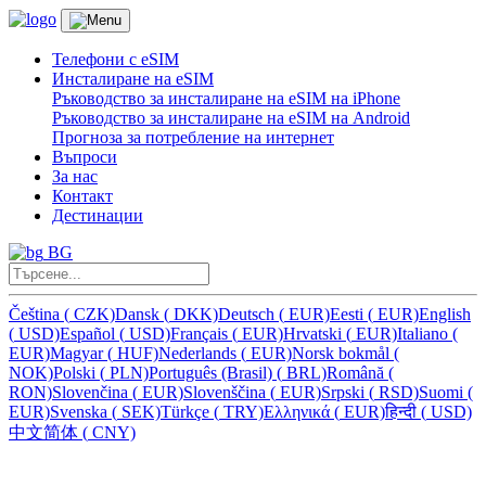
Телефони с eSIM
Инсталиране на eSIM
Ръководство за инсталиране на eSIM на iPhone
Ръководство за инсталиране на eSIM на Android
Прогноза за потребление на интернет
Въпроси
За нас
Контакт
Дестинации
BG
Čeština
(
CZK)
Dansk
(
DKK)
Deutsch
(
EUR)
Eesti
(
EUR)
English
(
USD)
Español
(
USD)
Français
(
EUR)
Hrvatski
(
EUR)
Italiano
(
EUR)
Magyar
(
HUF)
Nederlands
(
EUR)
Norsk bokmål
(
NOK)
Polski
(
PLN)
Português (Brasil)
(
BRL)
Română
(
RON)
Slovenčina
(
EUR)
Slovenščina
(
EUR)
Srpski
(
RSD)
Suomi
(
EUR)
Svenska
(
SEK)
Türkçe
(
TRY)
Ελληνικά
(
EUR)
हिन्दी
(
USD)
中文简体
(
CNY)