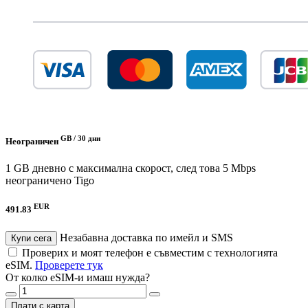
GB /
30 дни
Неограничен
1 GB дневно с максимална скорост, след това 5 Mbps
неограничено
Tigo
EUR
491.83
Незабавна доставка по имейл и SMS
Купи сега
Проверих и моят телефон е съвместим с технологията
eSIM.
Проверете тук
От колко eSIM-и имаш нужда?
Плати с карта