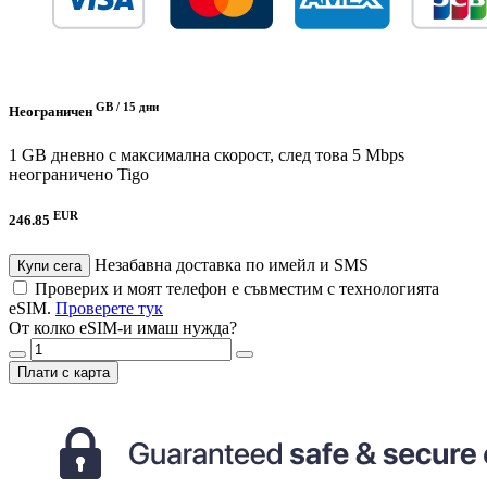
GB /
15 дни
Неограничен
1 GB дневно с максимална скорост, след това 5 Mbps
неограничено
Tigo
EUR
246.85
Незабавна доставка по имейл и SMS
Купи сега
Проверих и моят телефон е съвместим с технологията
eSIM.
Проверете тук
От колко eSIM-и имаш нужда?
Плати с карта