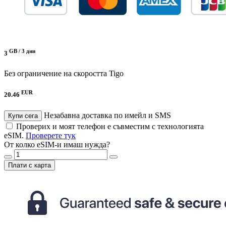
GB /
3 дни
3
Без ограничение на скоростта
Tigo
EUR
20.46
Незабавна доставка по имейл и SMS
Купи сега
Проверих и моят телефон е съвместим с технологията
eSIM.
Проверете тук
От колко eSIM-и имаш нужда?
Плати с карта