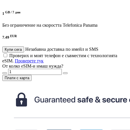
GB /
7 дни
1
Без ограничение на скоростта
Telefonica Panama
EUR
7.49
Незабавна доставка по имейл и SMS
Купи сега
Проверих и моят телефон е съвместим с технологията
eSIM.
Проверете тук
От колко eSIM-и имаш нужда?
Плати с карта