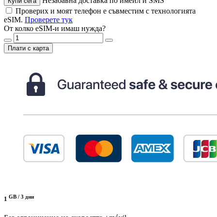
Незабавна доставка по имейл и SMS
Купи сега
Проверих и моят телефон е съвместим с технологията
eSIM.
Проверете тук
От колко eSIM-и имаш нужда?
Плати с карта
GB /
3 дни
1