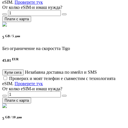
eSIM.
Проверете тук
От колко eSIM-и имаш нужда?
Плати с карта
GB /
5 дни
5
Без ограничение на скоростта
Tigo
EUR
45.01
Незабавна доставка по имейл и SMS
Купи сега
Проверих и моят телефон е съвместим с технологията
eSIM.
Проверете тук
От колко eSIM-и имаш нужда?
Плати с карта
GB /
10 дни
5