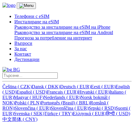
Телефони с eSIM
Инсталиране на eSIM
Ръководство за инсталиране на eSIM на iPhone
Ръководство за инсталиране на eSIM на Android
Прогноза за потребление на интернет
Въпроси
За нас
Контакт
Дестинации
BG
Čeština
(
CZK)
Dansk
(
DKK)
Deutsch
(
EUR)
Eesti
(
EUR)
English
(
USD)
Español
(
USD)
Français
(
EUR)
Hrvatski
(
EUR)
Italiano
(
EUR)
Magyar
(
HUF)
Nederlands
(
EUR)
Norsk bokmål
(
NOK)
Polski
(
PLN)
Português (Brasil)
(
BRL)
Română
(
RON)
Slovenčina
(
EUR)
Slovenščina
(
EUR)
Srpski
(
RSD)
Suomi
(
EUR)
Svenska
(
SEK)
Türkçe
(
TRY)
Ελληνικά
(
EUR)
हिन्दी
(
USD)
中文简体
(
CNY)