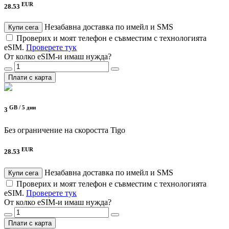
EUR
28.53
Незабавна доставка по имейл и SMS
Купи сега
Проверих и моят телефон е съвместим с технологията
eSIM.
Проверете тук
От колко eSIM-и имаш нужда?
Плати с карта
GB /
5 дни
3
Без ограничение на скоростта
Tigo
EUR
28.53
Незабавна доставка по имейл и SMS
Купи сега
Проверих и моят телефон е съвместим с технологията
eSIM.
Проверете тук
От колко eSIM-и имаш нужда?
Плати с карта