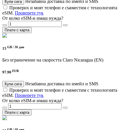
Незабавна доставка по имейл и SMS
Купи сега
Проверих и моят телефон е съвместим с технологията
eSIM.
Проверете тук
От колко eSIM-и имаш нужда?
Плати с карта
GB /
30 дни
15
Без ограничение на скоростта
Claro Nicaragua (EN)
EUR
97.90
Незабавна доставка по имейл и SMS
Купи сега
Проверих и моят телефон е съвместим с технологията
eSIM.
Проверете тук
От колко eSIM-и имаш нужда?
Плати с карта
GB /
10 дни