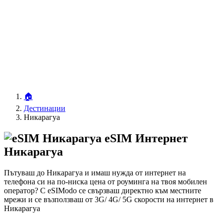
🏠
Дестинации
Никарагуа
eSIM Интернет
Никарагуа
Пътуваш до Никарагуа и имаш нужда от интернет на
телефона си на по-ниска цена от роуминга на твоя мобилен
оператор? С eSIModo се свързваш директно към местните
мрежи и се възползваш от 3G/ 4G/ 5G скорости на интернет в
Никарагуа