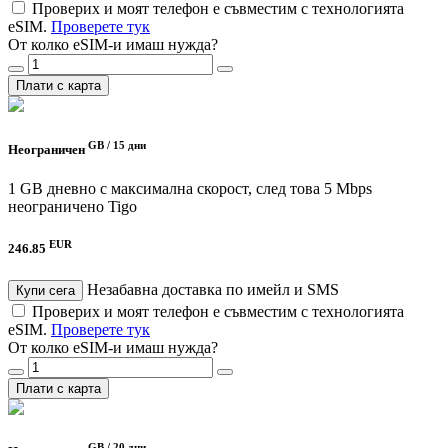
Проверих и моят телефон е съвместим с технологията
eSIM.
Проверете тук
От колко eSIM-и имаш нужда?
Плати с карта
GB /
15 дни
Неограничен
1 GB дневно с максимална скорост, след това 5 Mbps
неограничено
Tigo
EUR
246.85
Незабавна доставка по имейл и SMS
Купи сега
Проверих и моят телефон е съвместим с технологията
eSIM.
Проверете тук
От колко eSIM-и имаш нужда?
Плати с карта
GB /
20 дни