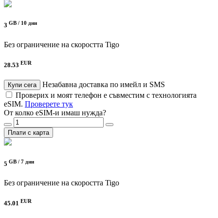
GB /
10 дни
3
Без ограничение на скоростта
Tigo
EUR
28.53
Незабавна доставка по имейл и SMS
Купи сега
Проверих и моят телефон е съвместим с технологията
eSIM.
Проверете тук
От колко eSIM-и имаш нужда?
Плати с карта
GB /
7 дни
5
Без ограничение на скоростта
Tigo
EUR
45.01