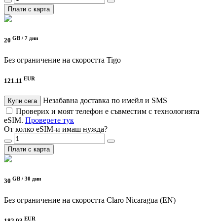
Плати с карта
GB /
7 дни
20
Без ограничение на скоростта
Tigo
EUR
121.11
Незабавна доставка по имейл и SMS
Купи сега
Проверих и моят телефон е съвместим с технологията
eSIM.
Проверете тук
От колко eSIM-и имаш нужда?
Плати с карта
GB /
30 дни
30
Без ограничение на скоростта
Claro Nicaragua (EN)
EUR