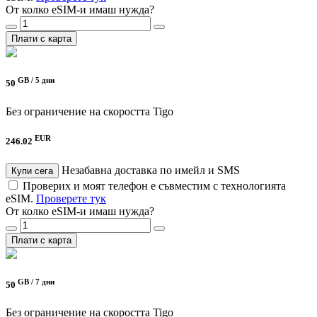
От колко eSIM-и имаш нужда?
Плати с карта
GB /
5 дни
50
Без ограничение на скоростта
Tigo
EUR
246.02
Незабавна доставка по имейл и SMS
Купи сега
Проверих и моят телефон е съвместим с технологията
eSIM.
Проверете тук
От колко eSIM-и имаш нужда?
Плати с карта
GB /
7 дни
50
Без ограничение на скоростта
Tigo