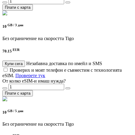
Плати с карта
GB /
3 дни
10
Без ограничение на скоростта
Tigo
EUR
70.15
Незабавна доставка по имейл и SMS
Купи сега
Проверих и моят телефон е съвместим с технологията
eSIM.
Проверете тук
От колко eSIM-и имаш нужда?
Плати с карта
GB /
5 дни
10
Без ограничение на скоростта
Tigo