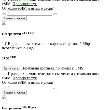
eSIM.
Проверете тук
От колко eSIM-и имаш нужда?
Плати с карта
GB /
1 ден
Неограничен
1 GB дневно с максимална скорост, след това 5 Mbps
неограничено
Tigo
EUR
21.50
Незабавна доставка по имейл и SMS
Купи сега
Проверих и моят телефон е съвместим с технологията
eSIM.
Проверете тук
От колко eSIM-и имаш нужда?
Плати с карта
GB /
10 дни
Неограничен