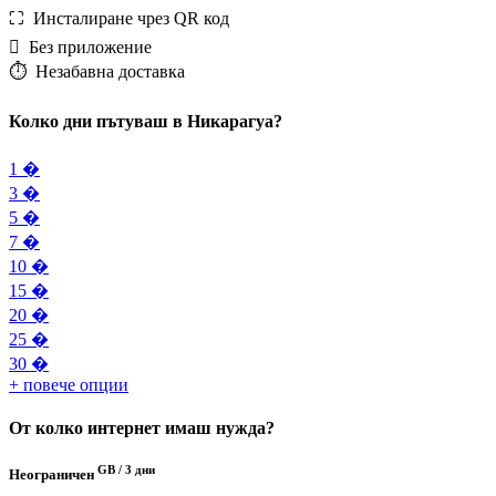
⛶️️ Инсталиране чрез QR код
️ Без приложение
⏱️️ Незабавна доставка
Колко дни пътуваш в Никарагуа?
1 �
3 �
5 �
7 �
10 �
15 �
20 �
25 �
30 �
+ повече опции
От колко интернет имаш нужда?
GB /
3 дни
Неограничен