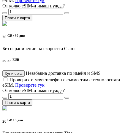
eSIM.
Проверете тук
От колко eSIM-и имаш нужда?
Плати с карта
GB /
30 дни
20
Без ограничение на скоростта
Claro
EUR
59.35
Незабавна доставка по имейл и SMS
Купи сега
Проверих и моят телефон е съвместим с технологията
eSIM.
Проверете тук
От колко eSIM-и имаш нужда?
Плати с карта
GB /
3 дни
20