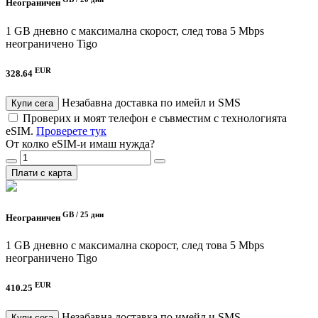
Неограничен
1 GB дневно с максимална скорост, след това 5 Mbps
неограничено
Tigo
EUR
328.64
Незабавна доставка по имейл и SMS
Купи сега
Проверих и моят телефон е съвместим с технологията
eSIM.
Проверете тук
От колко eSIM-и имаш нужда?
Плати с карта
GB /
25 дни
Неограничен
1 GB дневно с максимална скорост, след това 5 Mbps
неограничено
Tigo
EUR
410.25
Незабавна доставка по имейл и SMS
Купи сега