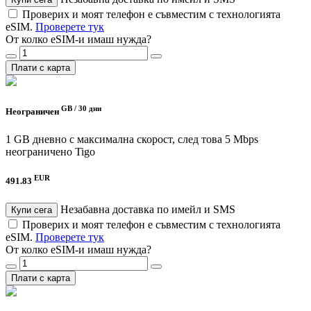
Проверих и моят телефон е съвместим с технологията
eSIM.
Проверете тук
От колко eSIM-и имаш нужда?
Плати с карта
GB /
30 дни
Неограничен
1 GB дневно с максимална скорост, след това 5 Mbps
неограничено
Tigo
EUR
491.83
Незабавна доставка по имейл и SMS
Купи сега
Проверих и моят телефон е съвместим с технологията
eSIM.
Проверете тук
От колко eSIM-и имаш нужда?
Плати с карта