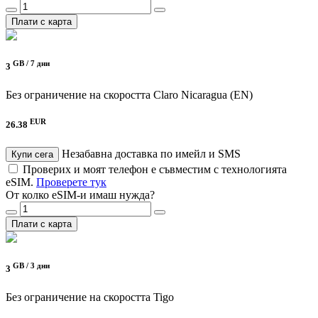
Плати с карта
GB /
7 дни
3
Без ограничение на скоростта
Claro Nicaragua (EN)
EUR
26.38
Незабавна доставка по имейл и SMS
Купи сега
Проверих и моят телефон е съвместим с технологията
eSIM.
Проверете тук
От колко eSIM-и имаш нужда?
Плати с карта
GB /
3 дни
3
Без ограничение на скоростта
Tigo