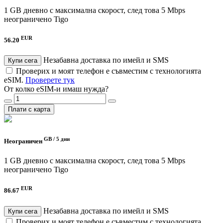
1 GB дневно с максимална скорост, след това 5 Mbps
неограничено
Tigo
EUR
56.20
Незабавна доставка по имейл и SMS
Купи сега
Проверих и моят телефон е съвместим с технологията
eSIM.
Проверете тук
От колко eSIM-и имаш нужда?
Плати с карта
GB /
5 дни
Неограничен
1 GB дневно с максимална скорост, след това 5 Mbps
неограничено
Tigo
EUR
86.67
Незабавна доставка по имейл и SMS
Купи сега
Проверих и моят телефон е съвместим с технологията