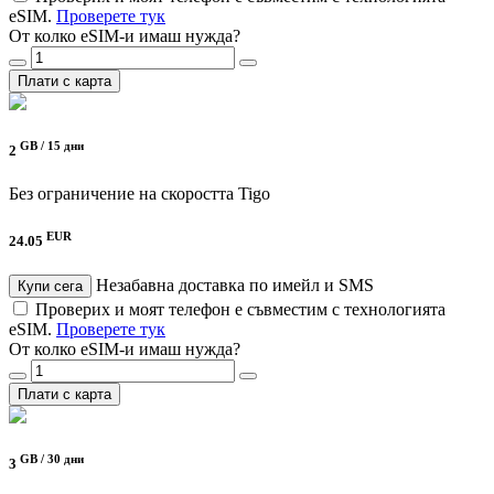
eSIM.
Проверете тук
От колко eSIM-и имаш нужда?
Плати с карта
GB /
15 дни
2
Без ограничение на скоростта
Tigo
EUR
24.05
Незабавна доставка по имейл и SMS
Купи сега
Проверих и моят телефон е съвместим с технологията
eSIM.
Проверете тук
От колко eSIM-и имаш нужда?
Плати с карта
GB /
30 дни
3