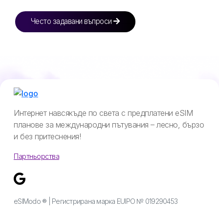
Често задавани въпроси
Интернет навсякъде по света с предплатени eSIM
планове за международни пътувания – лесно, бързо
и без притеснения!
Партньорства
eSIModo ® | Регистрирана марка EUIPO № 019290453