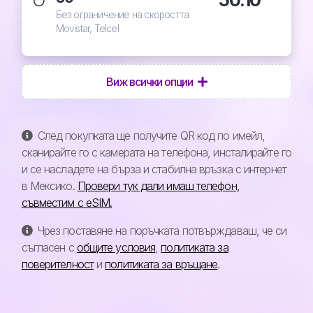
Без ограничение на скоростта
Movistar, Telcel
Виж всички опции
След покупката ще получите QR код по имейл,
сканирайте го с камерата на телефона, инсталирайте го
и се насладете на бърза и стабилна връзка с интернет
в Мексико.
Провери тук дали имаш телефон,
съвместим с eSIM.
Чрез поставяне на поръчката потвърждаваш, че си
съгласен с
общите условия
,
политиката за
поверителност
и
политиката за връщане
.