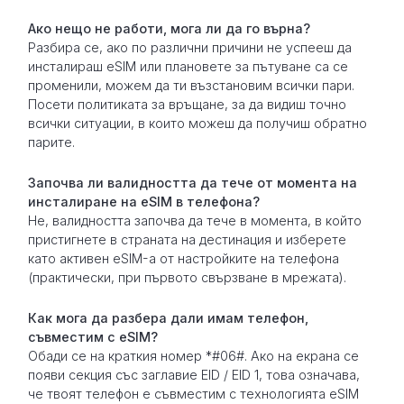
Ако нещо не работи, мога ли да го върна?
Разбира се, ако по различни причини не успееш да
инсталираш eSIM или плановете за пътуване са се
променили, можем да ти възстановим всички пари.
Посети политиката за връщане, за да видиш точно
всички ситуации, в които можеш да получиш обратно
парите.
Започва ли валидността да тече от момента на
инсталиране на eSIM в телефона?
Не, валидността започва да тече в момента, в който
пристигнете в страната на дестинация и изберете
като активен eSIM-а от настройките на телефона
(практически, при първото свързване в мрежата).
Как мога да разбера дали имам телефон,
съвместим с eSIM?
Обади се на краткия номер *#06#. Ако на екрана се
появи секция със заглавие EID / EID 1, това означава,
че твоят телефон е съвместим с технологията eSIM