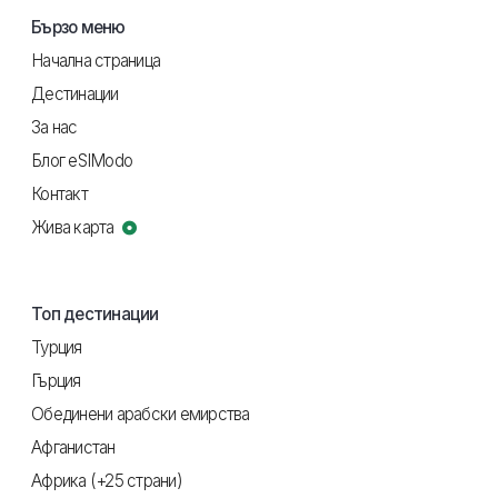
Бързо меню
Начална страница
Дестинации
За нас
Блог eSIModo
Контакт
Жива карта
Топ дестинации
Турция
Гърция
Обединени арабски емирства
Афганистан
Африка (+25 страни)