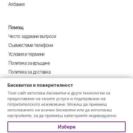
Албания
Помощ
Често задавани въпроси
Съвместими телефони
Условия и термини
Политика за връщане
Политика за доставка
Поверителност
Бисквитки и поверителност
Този сайт използва бисквитки и други технологии за
предоставяне на своите услуги и подобряване на
Полезен
потребителското изживяване. Можеш да приемеш
използването на всички бисквитки или да използваш
Инструкции iOS
настройките, за да приемеш категориите индивидуално.
Инструкции Android
Избери
Оценка на потреблението