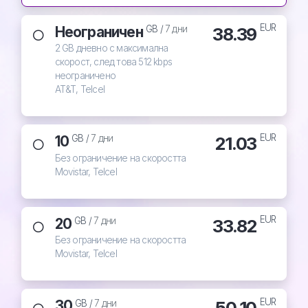
EUR
Неограничен
38.39
GB /
7 дни
2 GB дневно с максимална
скорост, след това 512 kbps
неограничено
AT&T, Telcel
EUR
10
21.03
GB /
7 дни
Без ограничение на скоростта
Movistar, Telcel
EUR
20
33.82
GB /
7 дни
Без ограничение на скоростта
Movistar, Telcel
EUR
30
50.10
GB /
7 дни