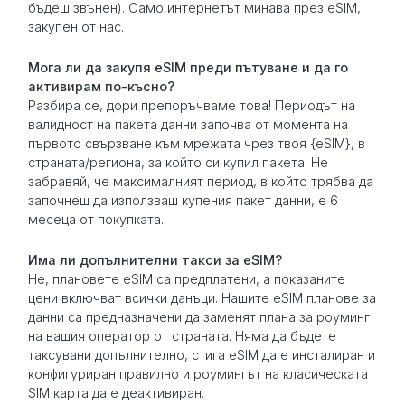
бъдеш звънен). Само интернетът минава през eSIM,
закупен от нас.
Мога ли да закупя eSIM преди пътуване и да го
активирам по-късно?
Разбира се, дори препоръчваме това! Периодът на
валидност на пакета данни започва от момента на
първото свързване към мрежата чрез твоя {eSIM}, в
страната/региона, за който си купил пакета. Не
забравяй, че максималният период, в който трябва да
започнеш да използваш купения пакет данни, е 6
месеца от покупката.
Има ли допълнителни такси за eSIM?
Не, плановете eSIM са предплатени, а показаните
цени включват всички данъци. Нашите eSIM планове за
данни са предназначени да заменят плана за роуминг
на вашия оператор от страната. Няма да бъдете
таксувани допълнително, стига eSIM да е инсталиран и
конфигуриран правилно и роумингът на класическата
SIM карта да е деактивиран.