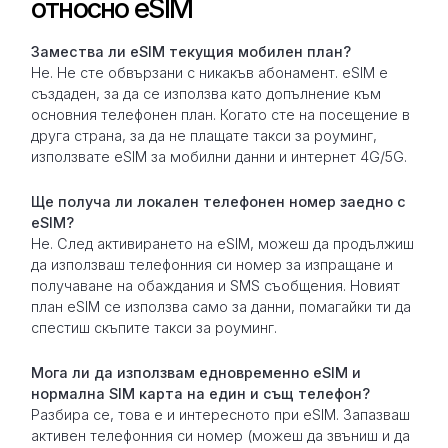
относно eSIM
Замествa ли eSIM текущия мобилен план?
Не. Не сте обвързани с никакъв абонамент. eSIM е
създаден, за да се използва като допълнение към
основния телефонен план. Когато сте на посещение в
друга страна, за да не плащате такси за роуминг,
използвате eSIM за мобилни данни и интернет 4G/5G.
Ще получа ли локален телефонен номер заедно с
eSIM?
Не. След активирането на eSIM, можеш да продължиш
да използваш телефонния си номер за изпращане и
получаване на обаждания и SMS съобщения. Новият
план eSIM се използва само за данни, помагайки ти да
спестиш скъпите такси за роуминг.
Мога ли да използвам едновременно eSIM и
нормална SIM карта на един и същ телефон?
Разбира се, това е и интересното при eSIM. Запазваш
активен телефонния си номер (можеш да звъниш и да