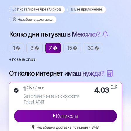
⛶️️ Инсталиране чрез QR код
️ Без приложение
⏱️️ Незабавна доставка
Колко дни пътуваш в Мексико?
1 �
3 �
7 �
15 �
30 �
+ повече опции
От колко интернет имаш нужда?
EUR
1
4.03
GB /
7 дни
Без ограничение на скоростта
Telcel, AT&T
Купи сега
Незабавна доставка по имейл и SMS