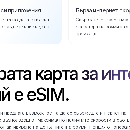
 си приложения
Бърза интернет ско
 е лесно да се справиш:
Свързвате се с местни м
 за ядене или сигурен
оператора на роуминг от
произход.
ата карта за инт
 е eSIM.
ти предлага възможността да се свържеш с интернет на 
 възползваш от максимално наличните скорости в съотве
т активиране на допълнителна роуминг опция от операто