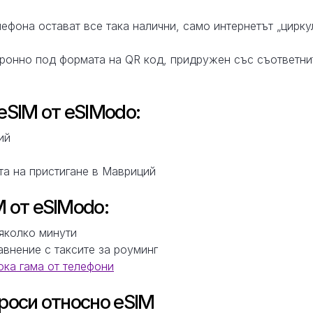
ефона остават все така налични, само интернетът „цирку
тронно под формата на QR код, придружен със съответни
eSIM от eSIModo:
ий
та на пристигане в Мавриций
 от eSIModo:
няколко минути
авнение с таксите за роуминг
ка гама от телефони
роси относно eSIM