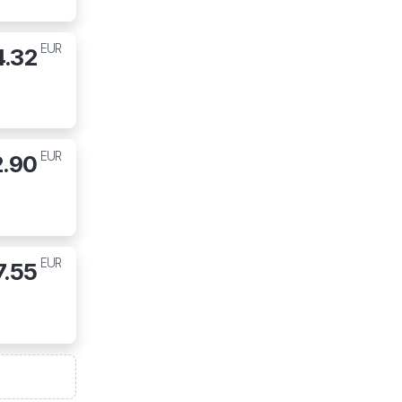
EUR
4.32
EUR
2.90
EUR
7.55