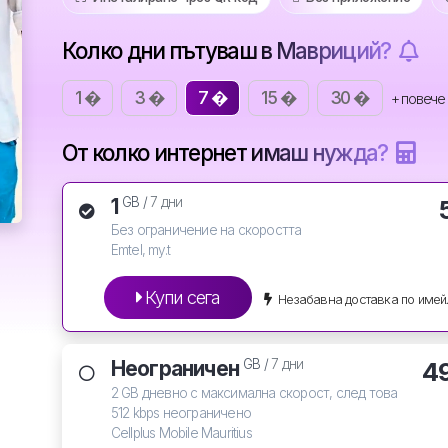
Колко дни пътуваш в Мавриций?
1 �
3 �
7 �
15 �
30 �
+ повече
От колко интернет имаш нужда?
1
GB /
7 дни
Без ограничение на скоростта
Emtel, my.t
Купи сега
Незабавна доставка по имей
Неограничен
4
GB /
7 дни
2 GB дневно с максимална скорост, след това
512 kbps неограничено
Cellplus Mobile Mauritius