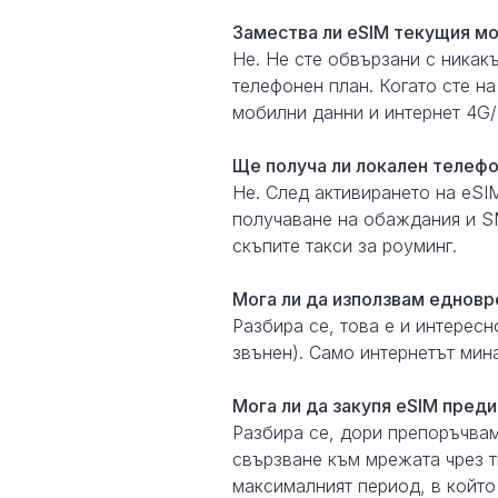
Замествa ли eSIM текущия мо
Не. Не сте обвързани с никак
телефонен план. Когато сте на
мобилни данни и интернет 4G/
Ще получа ли локален телефо
Не. След активирането на eS
получаване на обаждания и SM
скъпите такси за роуминг.
Мога ли да използвам едновр
Разбира се, това е и интерес
звънен). Само интернетът мина
Мога ли да закупя eSIM преди
Разбира се, дори препоръчвам
свързване към мрежата чрез тв
максималният период, в който