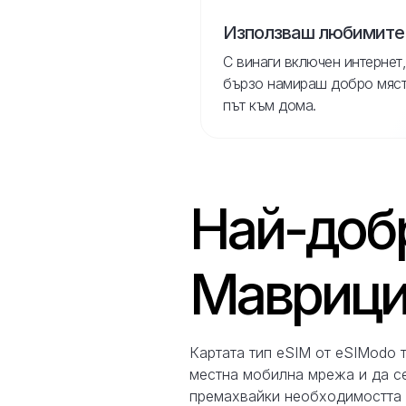
Използваш любимите
С винаги включен интернет,
бързо намираш добро място
път към дома.
Най-добр
Мавриций
Картата тип eSIM от eSIModo 
местна мобилна мрежа и да се
премахвайки необходимостта о