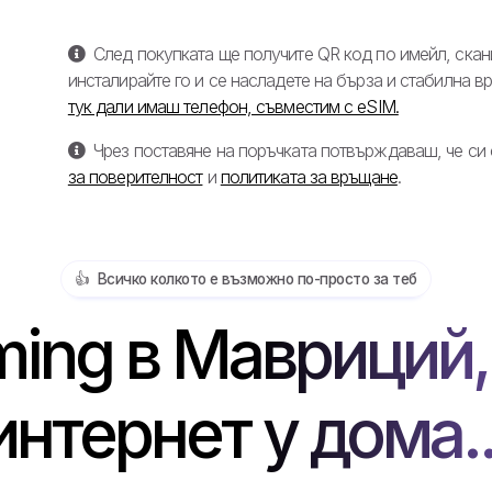
След покупката ще получите QR код по имейл, скани
инсталирайте го и се насладете на бърза и стабилна в
тук дали имаш телефон, съвместим с eSIM.
Чрез поставяне на поръчката потвърждаваш, че си
за поверителност
и
политиката за връщане
.
👍️ Всичко колкото е възможно по-просто за теб
ing в Мавриций,
интернет у дома..