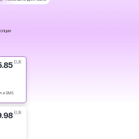
 опции
EUR
5.85
л и SMS
EUR
9.98