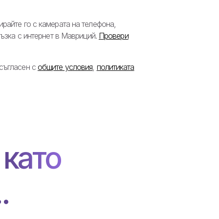
райте го с камерата на телефона,
ръзка с интернет в Мавриций.
Провери
 съгласен с
общите условия
,
политиката
 като
.