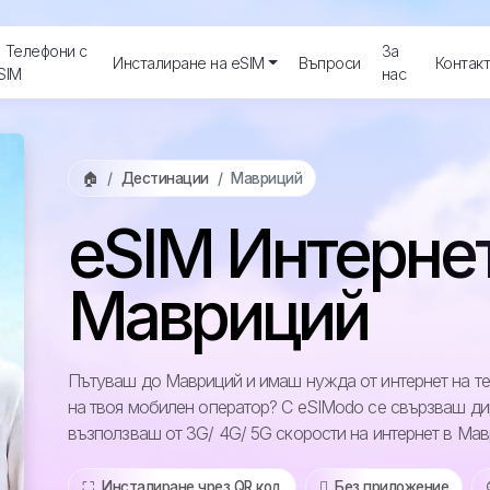
Телефони с
За
Инсталиране на eSIM
Въпроси
Контак
SIM
нас
🏠
Дестинации
Мавриций
eSIM Интерне
Мавриций
Пътуваш до Мавриций и имаш нужда от интернет на те
на твоя мобилен оператор? С eSIModo се свързваш ди
възползваш от 3G/ 4G/ 5G скорости на интернет в Ма
⛶️️ Инсталиране чрез QR код
️ Без приложение