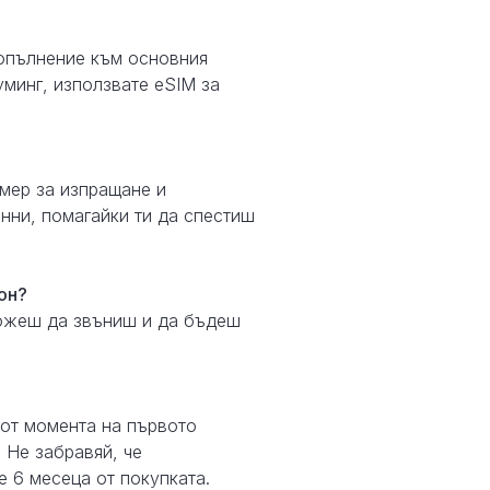
допълнение към основния
уминг, използвате eSIM за
мер за изпращане и
нни, помагайки ти да спестиш
он?
можеш да звъниш и да бъдеш
 от момента на първото
. Не забравяй, че
е 6 месеца от покупката.