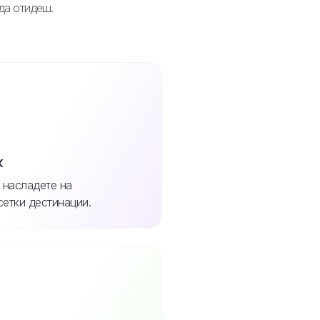
 да отидеш.
к
 насладете на
сетки дестинации.