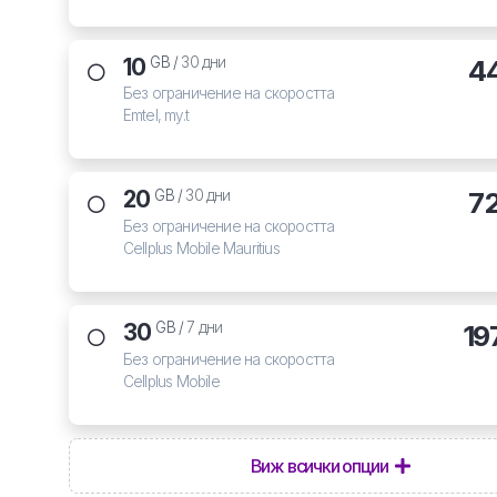
10
4
GB /
30 дни
Без ограничение на скоростта
Emtel, my.t
20
7
GB /
30 дни
Без ограничение на скоростта
Cellplus Mobile Mauritius
30
19
GB /
7 дни
Без ограничение на скоростта
Cellplus Mobile
Виж всички опции