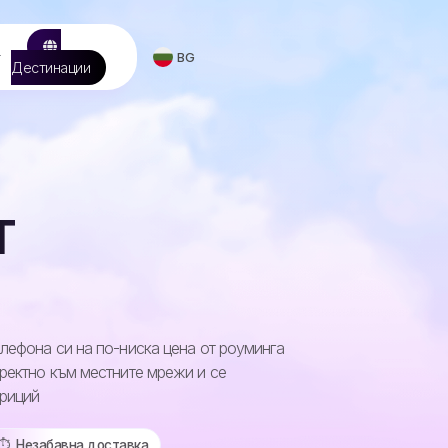
т
BG
Дестинации
т
лефона си на по-ниска цена от роуминга
ректно към местните мрежи и се
вриций
⏱️️ Незабавна доставка