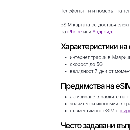
Телефонът ти и номерът на тел
eSIM картата се доставя елек
на
iPhone
или
Андроид
.
Характеристики на 
интернет трафик в Мавриц
скорост до 5G
валидност 7 дни от момен
Предимства на eSIM
активиране в рамките на 
значителни икономии в ср
съвместимост eSIM с
широ
Често задавани въп