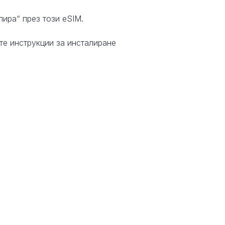
лира“ през този eSIM.
те инструкции за инсталиране