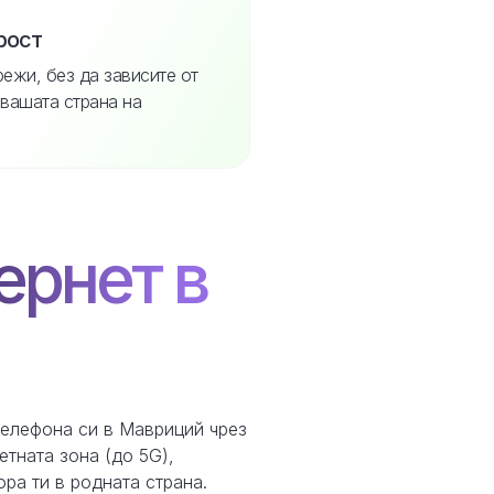
рост
режи, без да зависите от
 вашата страна на
ернет в
телефона си в Мавриций чрез
тната зона (до 5G),
ра ти в родната страна.