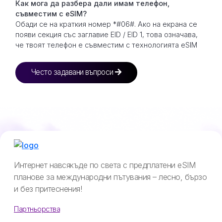
Как мога да разбера дали имам телефон,
съвместим с eSIM?
Обади се на краткия номер *#06#. Ако на екрана се
появи секция със заглавие EID / EID 1, това означава,
че твоят телефон е съвместим с технологията eSIM
Често задавани въпроси
Интернет навсякъде по света с предплатени eSIM
планове за международни пътувания – лесно, бързо
и без притеснения!
Партньорства