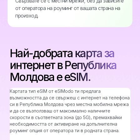
Свързвате се с местни мрежи, без да зависите
от оператора на роуминг от вашата страна на
произход.
Най-добрата карта за
интернет в Република
Молдова е eSIM.
Картата тип eSIM от eSIModo ти предлага
възможността да се свържеш с интернет на телефона
си в Република Молдова чрез местна мобилна мрежа
и да се възползваш от максимално наличните
скорости в съответната зона (до 5G), премахвайки
необходимостта от активиране на допълнителна
роуминг опция от оператора ти в родната страна.