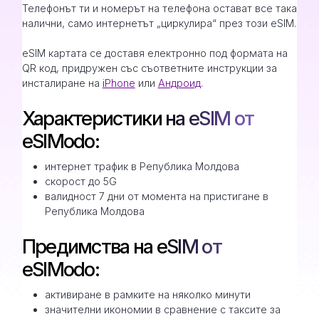
Телефонът ти и номерът на телефона остават все така
налични, само интернетът „циркулира“ през този eSIM.
eSIM картата се доставя електронно под формата на
QR код, придружен със съответните инструкции за
инсталиране на
iPhone
или
Андроид
.
Характеристики на eSIM от
eSIModo:
интернет трафик в Република Молдова
скорост до 5G
валидност 7 дни от момента на пристигане в
Република Молдова
Предимства на eSIM от
eSIModo:
активиране в рамките на няколко минути
значителни икономии в сравнение с таксите за