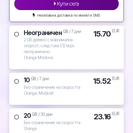
Купи сега
Незабавна доставка по имейл и SMS
EUR
Неограничен
15.70
GB /
7 дни
2 GB дневно с максимална
скорост, след това 512 kbps
неограничено
Orange Moldova
EUR
10
15.52
GB /
7 дни
Без ограничение на скоростта
Orange, Moldcell
EUR
20
23.16
GB /
30 дни
Без ограничение на скоростта
Orange