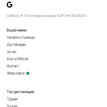
eSIModo ® | Регистрирана марка EUIPO № 019290453
Бързо меню
Начална страница
Дестинации
За нас
Блог eSIModo
Контакт
Жива карта
Топ дестинации
Турция
Гърция