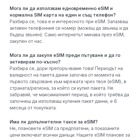
Мога ли да използвам едновременно eSIM и
нормална SIM карта на един и същ телефон?
Разбира се, това е и интересното при eSIM. Запазваш
активен телефонния си номер (можеш да звъниш и да
бъдеш звънен). Само интернетът минава през eSIM,
закупен от нас.
Мога ли да закупя eSIM преди пътуване и да го
активирам по-късно?
Разбира се, дори препоръчваме това! Периодът на
валидност на пакета данни започва от момента на
първото свързване към мрежата чрез твоя {eSIM}, в
страната/региона, за който си купил пакета. Не
забравяй, че максималният период, в който трябва да
започнеш да използваш купения пакет данни, е 6
месеца от покупката.
Има ли допълнителни такси за eSIM?
Не, плановете eSIM са предплатени, а показаните
цени включват всички данъци. Нашите eSIM планове за