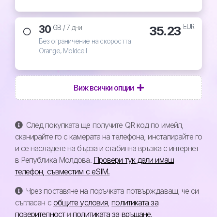
EUR
30
35.23
GB /
7 дни
Без ограничение на скоростта
Orange, Moldcell
Виж всички опции
След покупката ще получите QR код по имейл,
сканирайте го с камерата на телефона, инсталирайте го
и се насладете на бърза и стабилна връзка с интернет
в Република Молдова.
Провери тук дали имаш
телефон, съвместим с eSIM.
Чрез поставяне на поръчката потвърждаваш, че си
съгласен с
общите условия
,
политиката за
поверителност
и
политиката за връщане
.