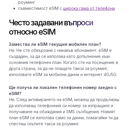
роуминг
съвместимост eSIM с
широка гама от телефони
Често задавани въпроси
относно eSIM
Замествa ли eSIM текущия мобилен план?
Не. Не сте обвързани с никакъв абонамент. eSIM е
създаден, за да се използва като допълнение към
основния телефонен план. Когато сте на посещение в
друга страна, за да не плащате такси за роуминг,
използвате eSIM за мобилни данни и интернет 4G/5G.
Ще получа ли локален телефонен номер заедно с
eSIM?
Не. След активирането на eSIM, можеш да продължиш
да използваш телефонния си номер за изпращане и
получаване на обаждания и SMS съобщения. Новият
план eSIM се използва само за данни, помагайки ти да
спестиш скъпите такси за роуминг.