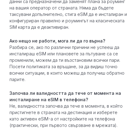
данни са предназначени да заменят плана за роуминг
на вашия оператор от страната. Няма да бъдете
таксувани допълнително, стига eSIM да е инсталиран и
конфигуриран правилно и роумингът на класическата
SIM карта да е деактивиран.
Ако нещо не работи, мога ли да го върна?
Разбира се, ако по различни причини не успееш да
инсталираш eSIM или плановете за пътуване са се
променили, можем да ти възстановим всички пари.
Посети политиката за връщане, за да видиш точно
всички ситуации, в които можеш да получиш обратно
парите.
Започва ли валидността да тече от момента на
инсталиране на eSIM в телефона?
Не, валидността започва да тече в момента, в който
пристигнете в страната на дестинация и изберете
като активен eSIM-а от настройките на телефона
(практически, при първото свързване в мрежата).