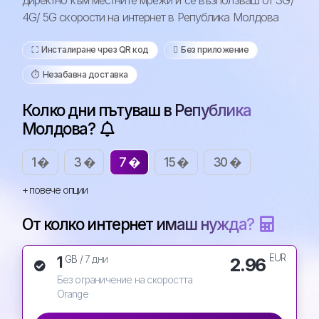
директно към местните мрежи и се възползваш от 3G/
4G/ 5G скорости на интернет в Република Молдова
⛶️️ Инсталиране чрез QR код
️ Без приложение
⏱️️ Незабавна доставка
Колко дни пътуваш в Република
Молдова?
1 �
3 �
7 �
15 �
30 �
+ повече опции
От колко интернет имаш нужда?
EUR
1
2.96
GB /
7 дни
Без ограничение на скоростта
Orange