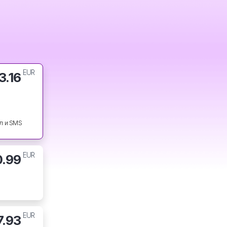
EUR
3.16
л и SMS
EUR
0.99
EUR
7.93