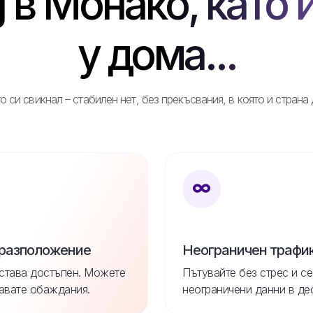
 в Монако, като 
у дома...
о си свикнал – стабилен нет, без прекъсвания, в която и страна
 разположение
Неограничен трафи
става достъпен. Можете
Пътувайте без стрес и се
авате обаждания.
неограничени данни в де