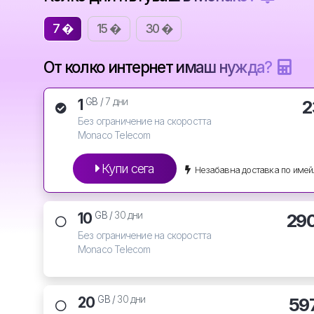
7 �
15 �
30 �
От колко интернет имаш нужда?
1
2
GB /
7 дни
Без ограничение на скоростта
Monaco Telecom
Купи сега
Незабавна доставка по имей
10
29
GB /
30 дни
Без ограничение на скоростта
Monaco Telecom
20
59
GB /
30 дни