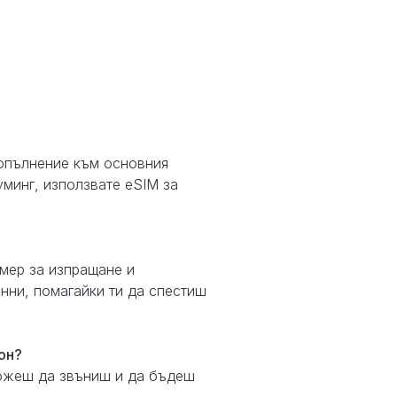
допълнение към основния
уминг, използвате eSIM за
мер за изпращане и
нни, помагайки ти да спестиш
он?
можеш да звъниш и да бъдеш