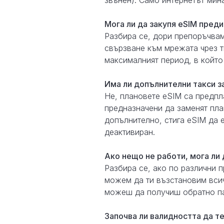
звънен). Само интернетът мина
Мога ли да закупя eSIM преди
Разбира се, дори препоръчвам
свързване към мрежата чрез тв
максималният период, в който
Има ли допълнителни такси з
Не, плановете eSIM са предпл
предназначени да заменят пла
допълнително, стига eSIM да 
деактивиран.
Ако нещо не работи, мога ли 
Разбира се, ако по различни 
можем да ти възстановим всич
можеш да получиш обратно па
Започва ли валидността да т