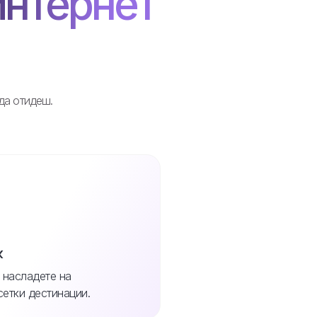
интернет
 да отидеш.
к
 насладете на
сетки дестинации.