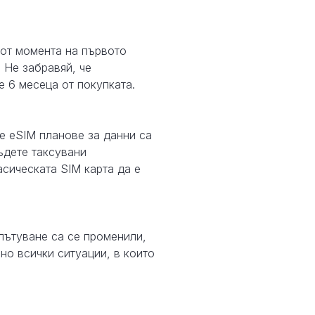
 от момента на първото
. Не забравяй, че
е 6 месеца от покупката.
е eSIM планове за данни са
ъдете таксувани
асическата SIM карта да е
пътуване са се променили,
но всички ситуации, в които