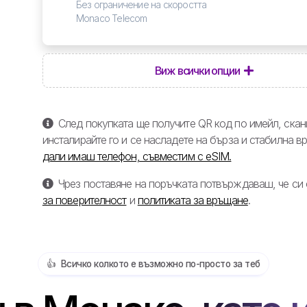
Без ограничение на скоростта
Monaco Telecom
Виж всички опции
След покупката ще получите QR код по имейл, скани
инсталирайте го и се насладете на бърза и стабилна в
дали имаш телефон, съвместим с eSIM.
Чрез поставяне на поръчката потвърждаваш, че си
за поверителност
и
политиката за връщане
.
👍️ Всичко колкото е възможно по-просто за теб