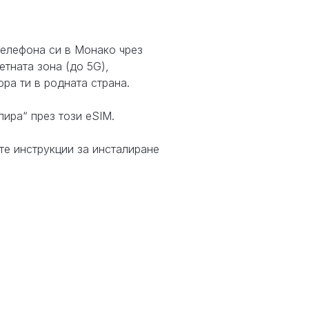
телефона си в Монако чрез
тната зона (до 5G),
ра ти в родната страна.
лира“ през този eSIM.
те инструкции за инсталиране