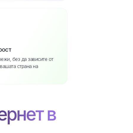
рост
режи, без да зависите от
 вашата страна на
ернет в