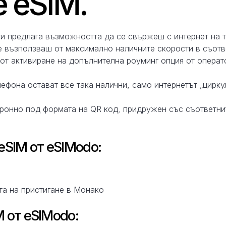
 eSIM.
ти предлага възможността да се свържеш с интернет на 
 възползваш от максимално наличните скорости в съотве
т активиране на допълнителна роуминг опция от операто
ефона остават все така налични, само интернетът „цирку
тронно под формата на QR код, придружен със съответни
eSIM от eSIModo:
та на пристигане в Монако
 от eSIModo: