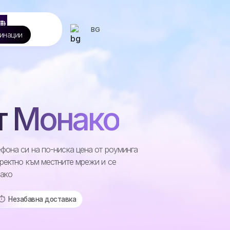
BG
инации
т Монако
фона си на по-ниска цена от роуминга
ректно към местните мрежи и се
нако
⏱️️ Незабавна доставка