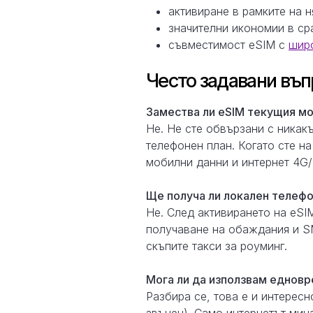
активиране в рамките на 
значителни икономии в ср
съвместимост eSIM с
широ
Често задавани въп
Замествa ли eSIM текущия мо
Не. Не сте обвързани с никак
телефонен план. Когато сте на
мобилни данни и интернет 4G/
Ще получа ли локален телефо
Не. След активирането на eS
получаване на обаждания и SM
скъпите такси за роуминг.
Мога ли да използвам едновр
Разбира се, това е и интерес