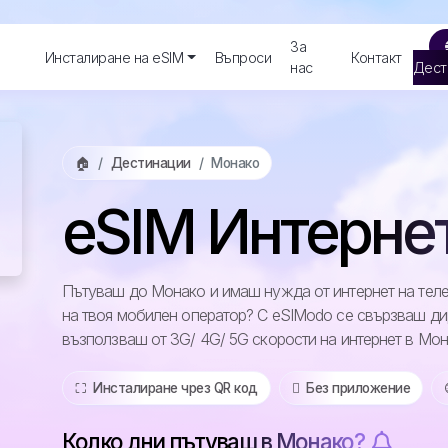
За
Инсталиране на eSIM
Въпроси
Контакт
нас
Дест
🏠
Дестинации
Монако
eSIM Интерне
Пътуваш до Монако и имаш нужда от интернет на теле
на твоя мобилен оператор? С eSIModo се свързваш ди
възползваш от 3G/ 4G/ 5G скорости на интернет в Мо
⛶️️ Инсталиране чрез QR код
️ Без приложение
Колко дни пътуваш в Монако?