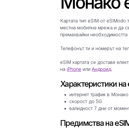
Монако е
Картата тип eSIM от eSIModo 
местна мобилна мрежа и да се
премахвайки необходимостта о
Телефонът ти и номерът на тел
eSIM картата се доставя елек
на
iPhone
или
Андроид
.
Характеристики на 
интернет трафик в Монако
скорост до 5G
валидност 7 дни от момен
Предимства на eSIM