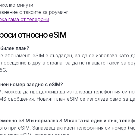
няколко минути
авнение с таксите за роуминг
ка гама от телефони
роси относно eSIM
билен план?
ъв абонамент. eSIM е създаден, за да се използва като 
 посещение в друга страна, за да не плащате такси за ро
5G.
нен номер заедно с eSIM?
IM, можеш да продължиш да използваш телефонния си но
S съобщения. Новият план eSIM се използва само за да
еменно eSIM и нормална SIM карта на един и същ телеф
ното при eSIM. Запазваш активен телефонния си номер (