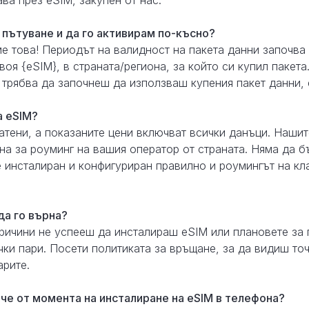
ва през eSIM, закупен от нас.
 пътуване и да го активирам по-късно?
е това! Периодът на валидност на пакета данни започва
оя {eSIM}, в страната/региона, за който си купил пакета
 трябва да започнеш да използваш купения пакет данни, 
а eSIM?
атени, а показаните цени включват всички данъци. Нашит
на за роуминг на вашия оператор от страната. Няма да б
е инсталиран и конфигуриран правилно и роумингът на кл
да го върна?
причини не успееш да инсталираш eSIM или плановете за 
ки пари. Посети политиката за връщане, за да видиш точ
рите.
ече от момента на инсталиране на eSIM в телефона?