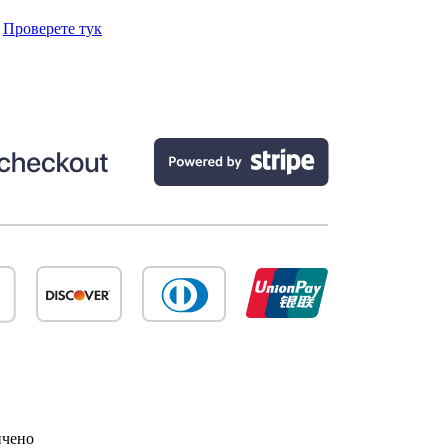
.
Проверете тук
ичено