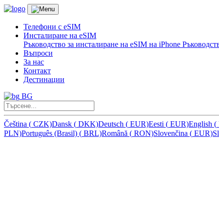
Телефони с eSIM
Инсталиране на eSIM
Ръководство за инсталиране на eSIM на iPhone
Ръководств
Въпроси
За нас
Контакт
Дестинации
BG
Čeština
(
CZK)
Dansk
(
DKK)
Deutsch
(
EUR)
Eesti
(
EUR)
English
(
PLN)
Português (Brasil)
(
BRL)
Română
(
RON)
Slovenčina
(
EUR)
S