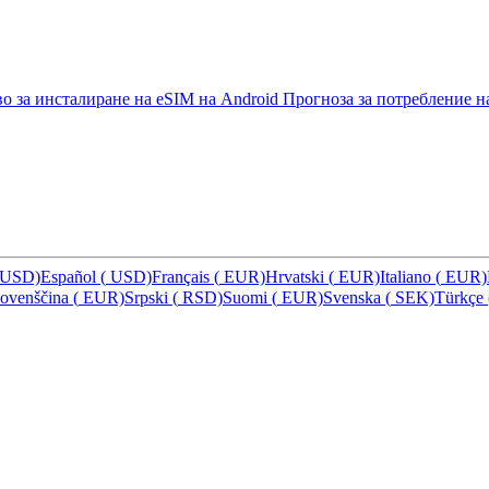
о за инсталиране на eSIM на Android
Прогноза за потребление н
USD)
Español
(
USD)
Français
(
EUR)
Hrvatski
(
EUR)
Italiano
(
EUR)
lovenščina
(
EUR)
Srpski
(
RSD)
Suomi
(
EUR)
Svenska
(
SEK)
Türkçe