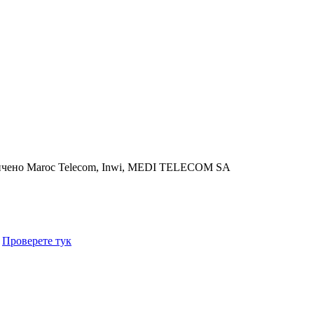
ичено
Maroc Telecom, Inwi, MEDI TELECOM SA
.
Проверете тук