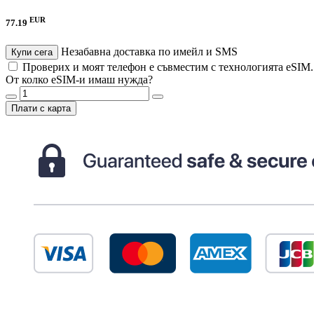
EUR
77.19
Незабавна доставка по имейл и SMS
Купи сега
Проверих и моят телефон е съвместим с технологията eSIM
От колко eSIM-и имаш нужда?
Плати с карта