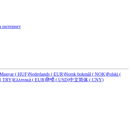
а интернет
Magyar
(
HUF)
Nederlands
(
EUR)
Norsk bokmål
(
NOK)
Polski
(
(
TRY)
Ελληνικά
(
EUR)
हिन्दी
(
USD)
中文简体
(
CNY)