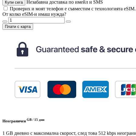
Незабавна доставка по имейл и SMS
Купи сега
Проверих и моят телефон е съвместим с технологията eSIM
От колко eSIM-и имаш нужда?
Плати с карта
GB /
15 дни
Неограничен
1 GB дневно с максимална скорост, след това 512 kbps неогран