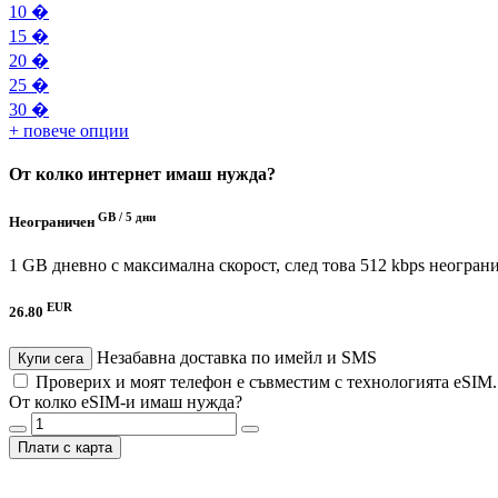
10 �
15 �
20 �
25 �
30 �
+ повече опции
От колко интернет имаш нужда?
GB /
5 дни
Неограничен
1 GB дневно с максимална скорост, след това 512 kbps неогран
EUR
26.80
Незабавна доставка по имейл и SMS
Купи сега
Проверих и моят телефон е съвместим с технологията eSIM
От колко eSIM-и имаш нужда?
Плати с карта