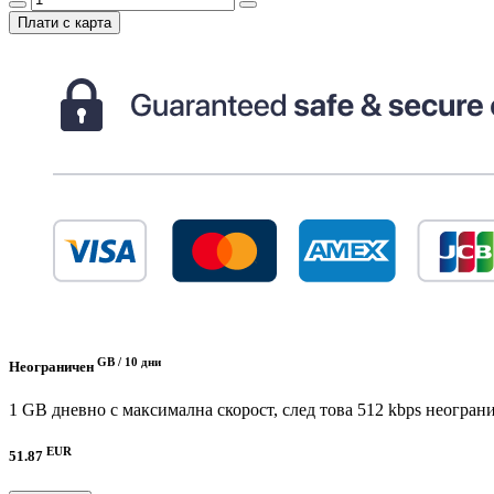
Плати с карта
GB /
10 дни
Неограничен
1 GB дневно с максимална скорост, след това 512 kbps неогран
EUR
51.87