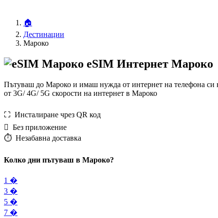
🏠
Дестинации
Мароко
eSIM Интернет Мароко
Пътуваш до Мароко и имаш нужда от интернет на телефона си н
от 3G/ 4G/ 5G скорости на интернет в Мароко
⛶️️ Инсталиране чрез QR код
️ Без приложение
⏱️️ Незабавна доставка
Колко дни пътуваш в Мароко?
1 �
3 �
5 �
7 �