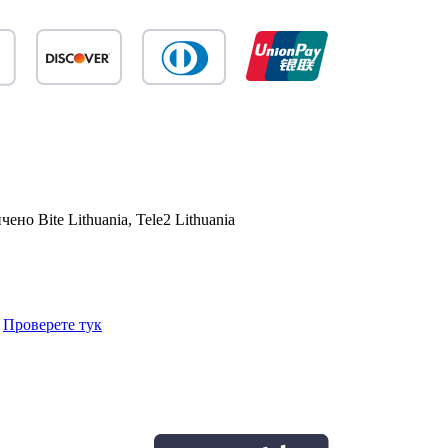
ичено
Bite Lithuania, Tele2 Lithuania
.
Проверете тук