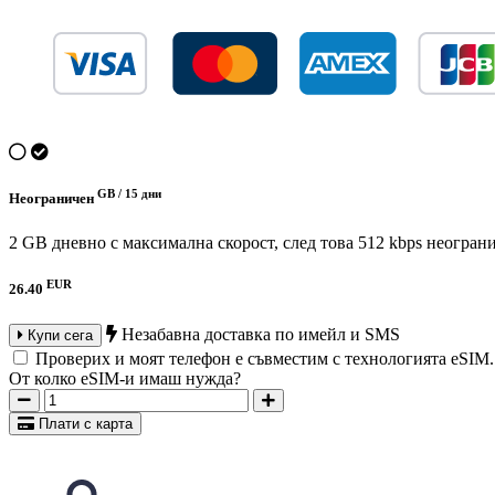
GB /
15 дни
Неограничен
2 GB дневно с максимална скорост, след това 512 kbps неогран
EUR
26.40
Незабавна доставка по имейл и SMS
Купи сега
Проверих и моят телефон е съвместим с технологията eSIM
От колко eSIM-и имаш нужда?
Плати с карта