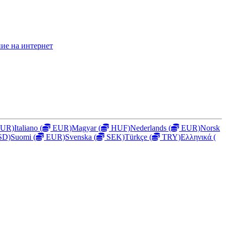
ние на интернет
UR)
Italiano
(
EUR)
Magyar
(
HUF)
Nederlands
(
EUR)
Norsk
SD)
Suomi
(
EUR)
Svenska
(
SEK)
Türkçe
(
TRY)
Ελληνικά
(