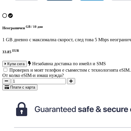
GB /
10 дни
Неограничен
1 GB дневно с максимална скорост, след това 5 Mbps неограни
EUR
33.85
Незабавна доставка по имейл и SMS
Купи сега
Проверих и моят телефон е съвместим с технологията eSIM
От колко eSIM-и имаш нужда?
Плати с карта