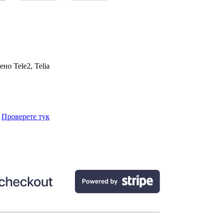
чено
Tele2, Telia
.
Проверете тук