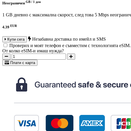
GB /
1 ден
Неограничен
1 GB дневно с максимална скорост, след това 5 Mbps неограни
EUR
4.39
Незабавна доставка по имейл и SMS
Купи сега
Проверих и моят телефон е съвместим с технологията eSIM
От колко eSIM-и имаш нужда?
Плати с карта