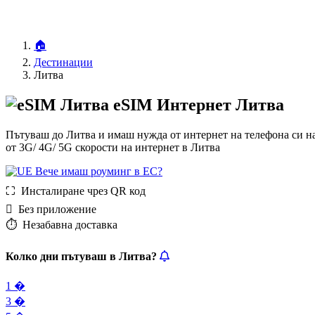
🏠
Дестинации
Литва
eSIM Интернет Литва
Пътуваш до Литва и имаш нужда от интернет на телефона си на
от 3G/ 4G/ 5G скорости на интернет в Литва
Вече имаш роуминг в ЕС?
⛶️️ Инсталиране чрез QR код
️ Без приложение
⏱️️ Незабавна доставка
Колко дни пътуваш в Литва?
1 �
3 �