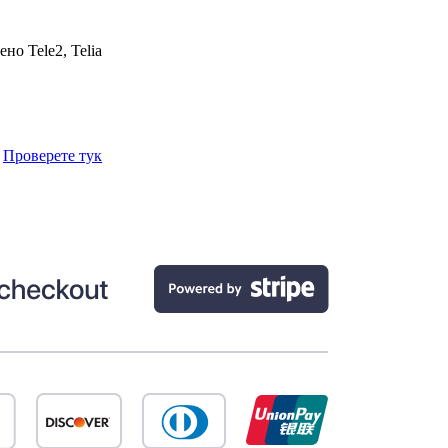
чено
Tele2, Telia
.
Проверете тук