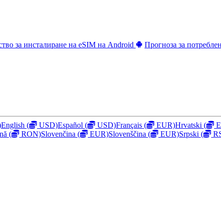
ство за инсталиране на eSIM на Android
Прогноза за потребле
)
English
(
USD)
Español
(
USD)
Français
(
EUR)
Hrvatski
(
E
nă
(
RON)
Slovenčina
(
EUR)
Slovenščina
(
EUR)
Srpski
(
R