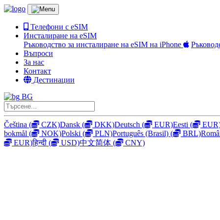
Телефони с eSIM
Инсталиране на eSIM
Ръководство за инсталиране на eSIM на iPhone
Ръковод
Въпроси
За нас
Контакт
Дестинации
BG
Čeština
(
CZK)
Dansk
(
DKK)
Deutsch
(
EUR)
Eesti
(
EUR
bokmål
(
NOK)
Polski
(
PLN)
Português (Brasil)
(
BRL)
Româ
EUR)
हिन्दी
(
USD)
中文简体
(
CNY)