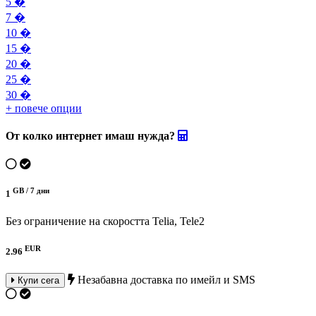
5 �
7 �
10 �
15 �
20 �
25 �
30 �
+ повече опции
От колко интернет имаш нужда?
GB /
7 дни
1
Без ограничение на скоростта
Telia, Tele2
EUR
2.96
Незабавна доставка по имейл и SMS
Купи сега