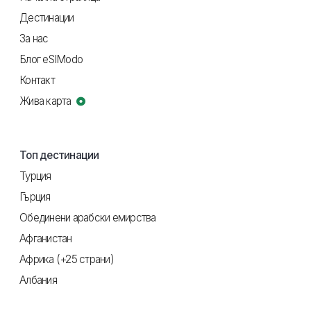
Дестинации
За нас
Блог eSIModo
Контакт
Жива карта
Топ дестинации
Турция
Гърция
Обединени арабски емирства
Афганистан
Африка (+25 страни)
Албания