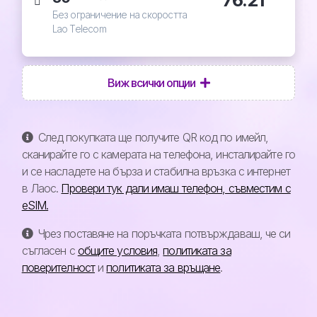
Без ограничение на скоростта
Lao Telecom
Виж всички опции
След покупката ще получите QR код по имейл,
сканирайте го с камерата на телефона, инсталирайте го
и се насладете на бърза и стабилна връзка с интернет
в Лаос.
Провери тук дали имаш телефон, съвместим с
eSIM.
Чрез поставяне на поръчката потвърждаваш, че си
съгласен с
общите условия
,
политиката за
поверителност
и
политиката за връщане
.