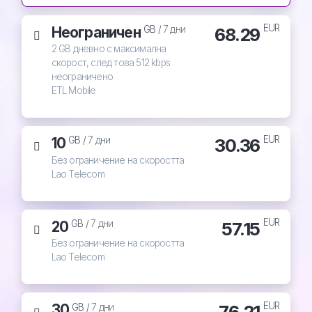
EUR
Неограничен
68.29
GB /
7 дни
2 GB дневно с максимална
скорост, след това 512 kbps
неограничено
ETL Mobile
EUR
10
30.36
GB /
7 дни
Без ограничение на скоростта
Lao Telecom
EUR
20
57.15
GB /
7 дни
Без ограничение на скоростта
Lao Telecom
EUR
30
76.21
GB /
7 дни