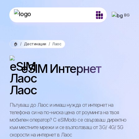
BG
🏠
Дестинации
Лаос
eSIM Интернет
Лаос
Пътуваш до Лаос и имаш нужда от интернет на
телефона си на по-ниска цена от роуминга на твоя
мобилен оператор? С eSIModo се свързваш директно
към местните мрежи и се възползваш от 3G/ 4G/ 5G
скорости на интернет в Лаос