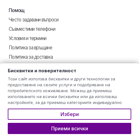
Помощ
Често задавани въпроси
Съвместими телефони
Условия и термини
Политика за връщане
Политика за доставка
Поверителност
Бисквитки и поверителност
Този сайт използва бисквитки и други технологии за
предоставяне на своите услуги и подобряване на
Полезен
потребителското изживяване. Можеш да приемеш
използването на всички бисквитки или да използваш
Инструкции iOS
настройките, за да приемеш категориите индивидуално.
Инструкции Android
Избери
Оценка на потреблението
Приеми всички