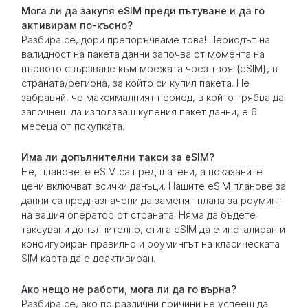
Мога ли да закупя eSIM преди пътуване и да го
активирам по-късно?
Разбира се, дори препоръчваме това! Периодът на
валидност на пакета данни започва от момента на
първото свързване към мрежата чрез твоя {eSIM}, в
страната/региона, за който си купил пакета. Не
забравяй, че максималният период, в който трябва да
започнеш да използваш купения пакет данни, е 6
месеца от покупката.
Има ли допълнителни такси за eSIM?
Не, плановете eSIM са предплатени, а показаните
цени включват всички данъци. Нашите eSIM планове за
данни са предназначени да заменят плана за роуминг
на вашия оператор от страната. Няма да бъдете
таксувани допълнително, стига eSIM да е инсталиран и
конфигуриран правилно и роумингът на класическата
SIM карта да е деактивиран.
Ако нещо не работи, мога ли да го върна?
Разбира се, ако по различни причини не успееш да