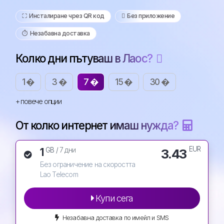
⛶️️ Инсталиране чрез QR код
️ Без приложение
⏱️️ Незабавна доставка
Колко дни пътуваш в Лаос?
1 �
3 �
7 �
15 �
30 �
+ повече опции
От колко интернет имаш нужда?
EUR
1
3.43
GB /
7 дни
Без ограничение на скоростта
Lao Telecom
Купи сега
Незабавна доставка по имейл и SMS