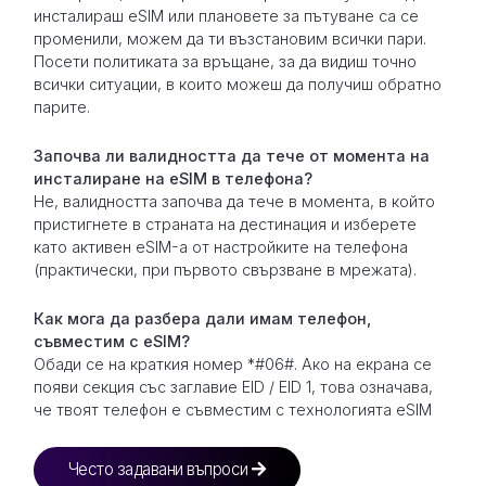
инсталираш eSIM или плановете за пътуване са се
променили, можем да ти възстановим всички пари.
Посети политиката за връщане, за да видиш точно
всички ситуации, в които можеш да получиш обратно
парите.
Започва ли валидността да тече от момента на
инсталиране на eSIM в телефона?
Не, валидността започва да тече в момента, в който
пристигнете в страната на дестинация и изберете
като активен eSIM-а от настройките на телефона
(практически, при първото свързване в мрежата).
Как мога да разбера дали имам телефон,
съвместим с eSIM?
Обади се на краткия номер *#06#. Ако на екрана се
появи секция със заглавие EID / EID 1, това означава,
че твоят телефон е съвместим с технологията eSIM
Често задавани въпроси