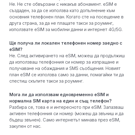
Не. Не сте обвързани с никакъв абонамент. eSIM е
създаден, за да се използва като допълнение към
основния телефонен план. Когато сте на посещение в
друга страна, за да не плащате такси за роуминг,
използвате eSIM за мобилни данни и интернет 4G/5G.
Ще получа ли локален телефонен номер заедно с
eSIM?
Не. След активирането на eSIM, можеш да продължиш
да използваш телефонния си номер за изпращане и
получаване на обаждания и SMS съобщения. Новият
план eSIM се използва само за данни, помагайки ти да
спестиш скъпите такси за роуминг.
Мога ли да използвам едновременно eSIM и
нормална SIM карта на един и същ телефон?
Разбира се, това е и интересното при eSIM. Запазваш
активен телефонния си номер (можеш да звъниш и да
бъдеш звънен). Само интернетът минава през eSIM,
закупен от нас.