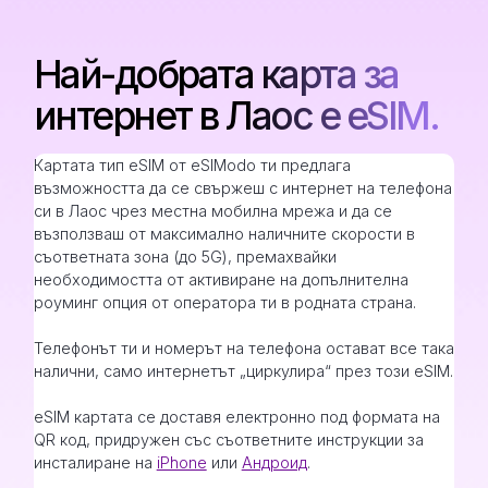
Най-добрата карта за
интернет в Лаос е eSIM.
Картата тип eSIM от eSIModo ти предлага
възможността да се свържеш с интернет на телефона
си в Лаос чрез местна мобилна мрежа и да се
възползваш от максимално наличните скорости в
съответната зона (до 5G), премахвайки
необходимостта от активиране на допълнителна
роуминг опция от оператора ти в родната страна.
Телефонът ти и номерът на телефона остават все така
налични, само интернетът „циркулира“ през този eSIM.
eSIM картата се доставя електронно под формата на
QR код, придружен със съответните инструкции за
инсталиране на
iPhone
или
Андроид
.