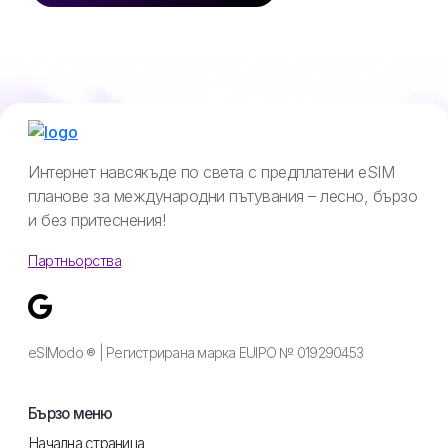
Интернет навсякъде по света с предплатени eSIM
планове за международни пътувания – лесно, бързо
и без притеснения!
Партньорства
eSIModo ® | Регистрирана марка EUIPO № 019290453
Бързо меню
Начална страница