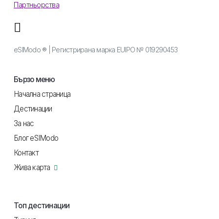
Партньорства
eSIModo ® | Регистрирана марка EUIPO № 019290453
Бързо меню
Начална страница
Дестинации
За нас
Блог eSIModo
Контакт
Жива карта
Топ дестинации