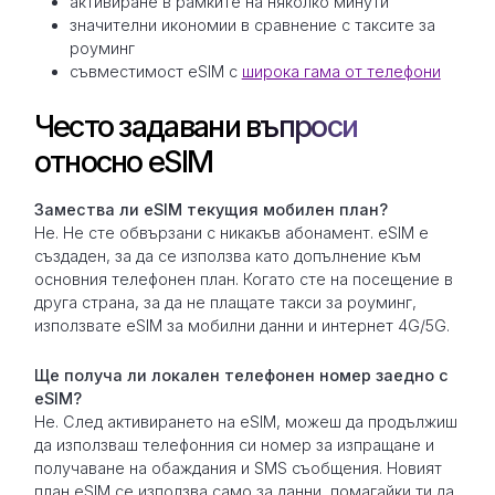
активиране в рамките на няколко минути
значителни икономии в сравнение с таксите за
роуминг
съвместимост eSIM с
широка гама от телефони
Често задавани въпроси
относно eSIM
Замествa ли eSIM текущия мобилен план?
Не. Не сте обвързани с никакъв абонамент. eSIM е
създаден, за да се използва като допълнение към
основния телефонен план. Когато сте на посещение в
друга страна, за да не плащате такси за роуминг,
използвате eSIM за мобилни данни и интернет 4G/5G.
Ще получа ли локален телефонен номер заедно с
eSIM?
Не. След активирането на eSIM, можеш да продължиш
да използваш телефонния си номер за изпращане и
получаване на обаждания и SMS съобщения. Новият
план eSIM се използва само за данни, помагайки ти да