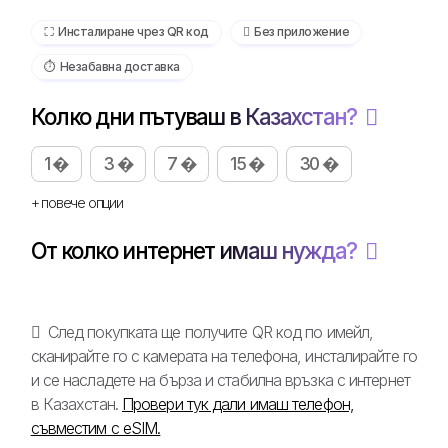
⛶️️ Инсталиране чрез QR код
️ Без приложение
⏱️️ Незабавна доставка
Колко дни пътуваш в Казахстан?
1 �
3 �
7 �
15 �
30 �
+ повече опции
От колко интернет имаш нужда?
След покупката ще получите QR код по имейл,
сканирайте го с камерата на телефона, инсталирайте го
и се насладете на бърза и стабилна връзка с интернет
в Казахстан.
Провери тук дали имаш телефон,
съвместим с eSIM.