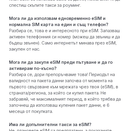
спестиш скъпите такси за роуминг.
Мога ли да използвам едновременно eSIM и
нормална SIM карта на един и същ телефон?
Разбира се, това е и интересното при eSIM. Запазваш
активен телефонния си номер (можеш да звъниш и да
бъдеш звънен). Само интернетът минава през eSIM,
закупен от нас.
Мога ли да закупя eSIM преди пътуване и да го
активирам по-късно?
Разбира се, дори препоръчваме това! Периодът на
валидност на пакета данни започва от момента на
първото свързване към мрежата чрез твоя {eSIM}, в
страната/региона, за който си купил пакета. Не
забравяй, че максималният период, в който трябва да
започнеш да използваш купения пакет данни, е 6
месеца от покупката.
Има ли допълнителни такси за eSIM?
Не, плановете eSIM са предплатени, а показаните