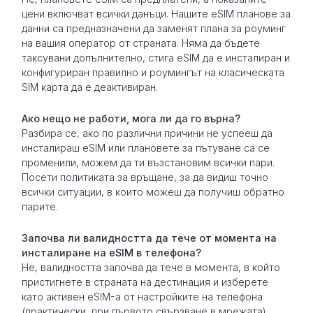
цени включват всички данъци. Нашите eSIM планове за
данни са предназначени да заменят плана за роуминг
на вашия оператор от страната. Няма да бъдете
таксувани допълнително, стига eSIM да е инсталиран и
конфигуриран правилно и роумингът на класическата
SIM карта да е деактивиран.
Ако нещо не работи, мога ли да го върна?
Разбира се, ако по различни причини не успееш да
инсталираш eSIM или плановете за пътуване са се
променили, можем да ти възстановим всички пари.
Посети политиката за връщане, за да видиш точно
всички ситуации, в които можеш да получиш обратно
парите.
Започва ли валидността да тече от момента на
инсталиране на eSIM в телефона?
Не, валидността започва да тече в момента, в който
пристигнете в страната на дестинация и изберете
като активен eSIM-а от настройките на телефона
(практически, при първото свързване в мрежата).