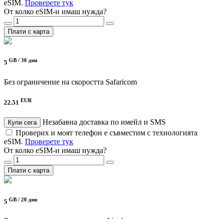
eSIM.
Проверете тук
От колко eSIM-и имаш нужда?
Плати с карта
GB /
30 дни
5
Без ограничение на скоростта
Safaricom
EUR
22.51
Незабавна доставка по имейл и SMS
Купи сега
Проверих и моят телефон е съвместим с технологията
eSIM.
Проверете тук
От колко eSIM-и имаш нужда?
Плати с карта
GB /
20 дни
5