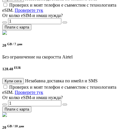
Проверих и моят телефон е съвместим с технологията
eSIM.
Проверете тук
От колко eSIM-и имаш нужда?
Плати с карта
GB /
7 дни
20
Без ограничение на скоростта
Airtel
EUR
128.48
Незабавна доставка по имейл и SMS
Купи сега
Проверих и моят телефон е съвместим с технологията
eSIM.
Проверете тук
От колко eSIM-и имаш нужда?
Плати с карта
GB /
10 дни
20