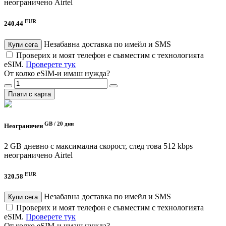
неограничено
Airtel
EUR
240.44
Незабавна доставка по имейл и SMS
Купи сега
Проверих и моят телефон е съвместим с технологията
eSIM.
Проверете тук
От колко eSIM-и имаш нужда?
Плати с карта
GB /
20 дни
Неограничен
2 GB дневно с максимална скорост, след това 512 kbps
неограничено
Airtel
EUR
320.58
Незабавна доставка по имейл и SMS
Купи сега
Проверих и моят телефон е съвместим с технологията
eSIM.
Проверете тук
От колко eSIM-и имаш нужда?