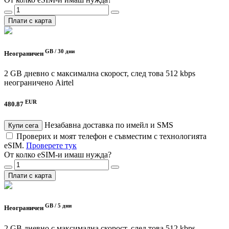
Плати с карта
GB /
30 дни
Неограничен
2 GB дневно с максимална скорост, след това 512 kbps
неограничено
Airtel
EUR
480.87
Незабавна доставка по имейл и SMS
Купи сега
Проверих и моят телефон е съвместим с технологията
eSIM.
Проверете тук
От колко eSIM-и имаш нужда?
Плати с карта
GB /
5 дни
Неограничен
2 GB дневно с максимална скорост, след това 512 kbps