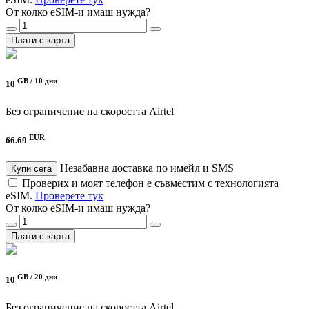
От колко eSIM-и имаш нужда?
Плати с карта
GB /
10 дни
10
Без ограничение на скоростта
Airtel
EUR
66.69
Незабавна доставка по имейл и SMS
Купи сега
Проверих и моят телефон е съвместим с технологията
eSIM.
Проверете тук
От колко eSIM-и имаш нужда?
Плати с карта
GB /
20 дни
10
Без ограничение на скоростта
Airtel