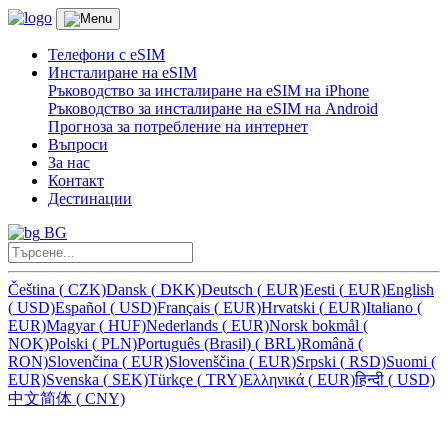
Телефони с eSIM
Инсталиране на eSIM
Ръководство за инсталиране на eSIM на iPhone
Ръководство за инсталиране на eSIM на Android
Прогноза за потребление на интернет
Въпроси
За нас
Контакт
Дестинации
BG
Čeština
(
CZK)
Dansk
(
DKK)
Deutsch
(
EUR)
Eesti
(
EUR)
English
(
USD)
Español
(
USD)
Français
(
EUR)
Hrvatski
(
EUR)
Italiano
(
EUR)
Magyar
(
HUF)
Nederlands
(
EUR)
Norsk bokmål
(
NOK)
Polski
(
PLN)
Português (Brasil)
(
BRL)
Română
(
RON)
Slovenčina
(
EUR)
Slovenščina
(
EUR)
Srpski
(
RSD)
Suomi
(
EUR)
Svenska
(
SEK)
Türkçe
(
TRY)
Ελληνικά
(
EUR)
हिन्दी
(
USD)
中文简体
(
CNY)