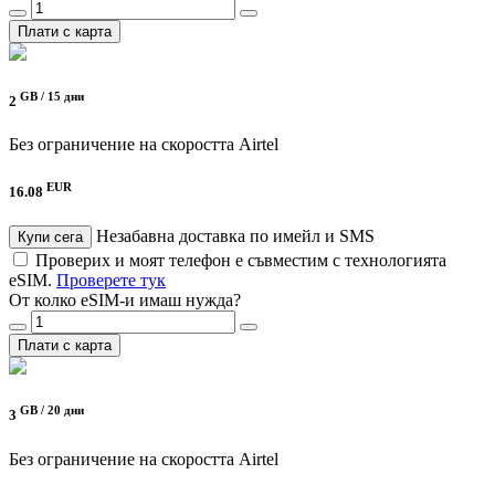
Плати с карта
GB /
15 дни
2
Без ограничение на скоростта
Airtel
EUR
16.08
Незабавна доставка по имейл и SMS
Купи сега
Проверих и моят телефон е съвместим с технологията
eSIM.
Проверете тук
От колко eSIM-и имаш нужда?
Плати с карта
GB /
20 дни
3
Без ограничение на скоростта
Airtel