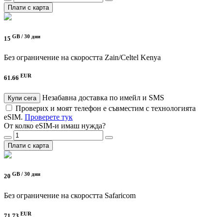
Плати с карта
GB /
30 дни
15
Без ограничение на скоростта
Zain/Celtel Kenya
EUR
61.66
Незабавна доставка по имейл и SMS
Купи сега
Проверих и моят телефон е съвместим с технологията
eSIM.
Проверете тук
От колко eSIM-и имаш нужда?
Плати с карта
GB /
30 дни
20
Без ограничение на скоростта
Safaricom
EUR
71.73