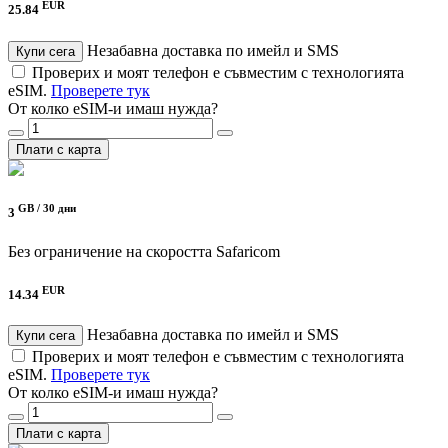
EUR
25.84
Незабавна доставка по имейл и SMS
Купи сега
Проверих и моят телефон е съвместим с технологията
eSIM.
Проверете тук
От колко eSIM-и имаш нужда?
Плати с карта
GB /
30 дни
3
Без ограничение на скоростта
Safaricom
EUR
14.34
Незабавна доставка по имейл и SMS
Купи сега
Проверих и моят телефон е съвместим с технологията
eSIM.
Проверете тук
От колко eSIM-и имаш нужда?
Плати с карта