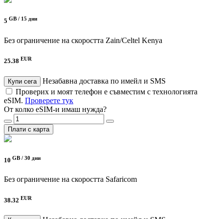
GB /
15 дни
5
Без ограничение на скоростта
Zain/Celtel Kenya
EUR
25.38
Незабавна доставка по имейл и SMS
Купи сега
Проверих и моят телефон е съвместим с технологията
eSIM.
Проверете тук
От колко eSIM-и имаш нужда?
Плати с карта
GB /
30 дни
10
Без ограничение на скоростта
Safaricom
EUR
38.32