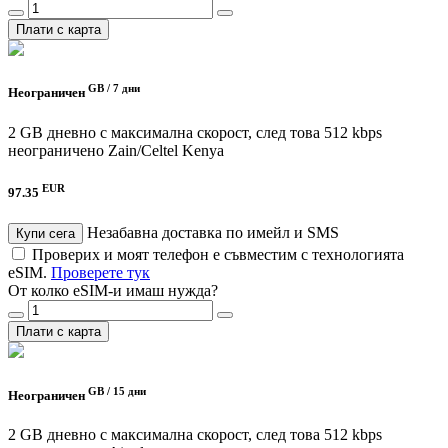
Плати с карта
GB /
7 дни
Неограничен
2 GB дневно с максимална скорост, след това 512 kbps
неограничено
Zain/Celtel Kenya
EUR
97.35
Незабавна доставка по имейл и SMS
Купи сега
Проверих и моят телефон е съвместим с технологията
eSIM.
Проверете тук
От колко eSIM-и имаш нужда?
Плати с карта
GB /
15 дни
Неограничен
2 GB дневно с максимална скорост, след това 512 kbps