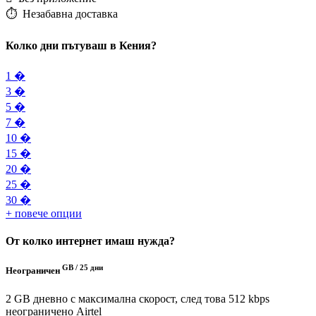
⏱️️ Незабавна доставка
Колко дни пътуваш в Кения?
1 �
3 �
5 �
7 �
10 �
15 �
20 �
25 �
30 �
+ повече опции
От колко интернет имаш нужда?
GB /
25 дни
Неограничен
2 GB дневно с максимална скорост, след това 512 kbps
неограничено
Airtel