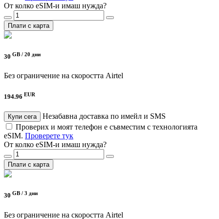
От колко eSIM-и имаш нужда?
Плати с карта
GB /
20 дни
30
Без ограничение на скоростта
Airtel
EUR
194.96
Незабавна доставка по имейл и SMS
Купи сега
Проверих и моят телефон е съвместим с технологията
eSIM.
Проверете тук
От колко eSIM-и имаш нужда?
Плати с карта
GB /
3 дни
30
Без ограничение на скоростта
Airtel