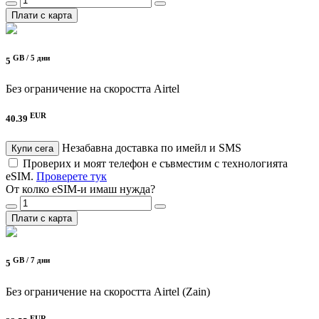
Плати с карта
GB /
5 дни
5
Без ограничение на скоростта
Airtel
EUR
40.39
Незабавна доставка по имейл и SMS
Купи сега
Проверих и моят телефон е съвместим с технологията
eSIM.
Проверете тук
От колко eSIM-и имаш нужда?
Плати с карта
GB /
7 дни
5
Без ограничение на скоростта
Airtel (Zain)
EUR