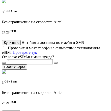
GB /
3 дни
3
Без ограничение на скоростта
Airtel
EUR
24.23
Незабавна доставка по имейл и SMS
Купи сега
Проверих и моят телефон е съвместим с технологията
eSIM.
Проверете тук
От колко eSIM-и имаш нужда?
Плати с карта
GB /
5 дни
3
Без ограничение на скоростта
Airtel
EUR
25.21