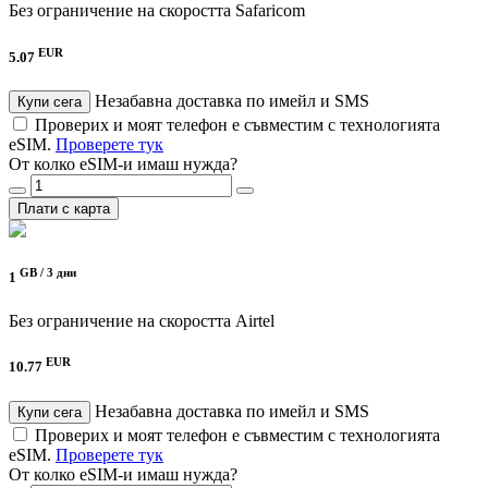
Без ограничение на скоростта
Safaricom
EUR
5.07
Незабавна доставка по имейл и SMS
Купи сега
Проверих и моят телефон е съвместим с технологията
eSIM.
Проверете тук
От колко eSIM-и имаш нужда?
Плати с карта
GB /
3 дни
1
Без ограничение на скоростта
Airtel
EUR
10.77
Незабавна доставка по имейл и SMS
Купи сега
Проверих и моят телефон е съвместим с технологията
eSIM.
Проверете тук
От колко eSIM-и имаш нужда?