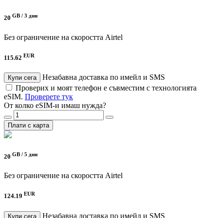
GB /
3 дни
20
Без ограничение на скоростта
Airtel
EUR
115.62
Незабавна доставка по имейл и SMS
Купи сега
Проверих и моят телефон е съвместим с технологията
eSIM.
Проверете тук
От колко eSIM-и имаш нужда?
Плати с карта
GB /
5 дни
20
Без ограничение на скоростта
Airtel
EUR
124.19
Незабавна доставка по имейл и SMS
Купи сега