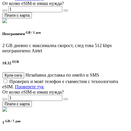
От колко eSIM-и имаш нужда?
Плати с карта
GB /
1 ден
Неограничен
2 GB дневно с максимална скорост, след това 512 kbps
неограничено
Airtel
EUR
18.32
Незабавна доставка по имейл и SMS
Купи сега
Проверих и моят телефон е съвместим с технологията
eSIM.
Проверете тук
От колко eSIM-и имаш нужда?
Плати с карта
GB /
7 дни
1