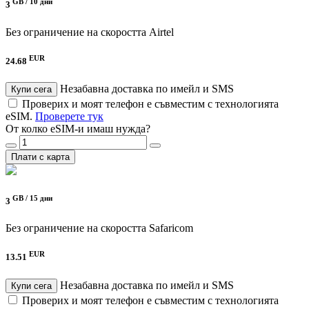
GB /
10 дни
3
Без ограничение на скоростта
Airtel
EUR
24.68
Незабавна доставка по имейл и SMS
Купи сега
Проверих и моят телефон е съвместим с технологията
eSIM.
Проверете тук
От колко eSIM-и имаш нужда?
Плати с карта
GB /
15 дни
3
Без ограничение на скоростта
Safaricom
EUR
13.51
Незабавна доставка по имейл и SMS
Купи сега
Проверих и моят телефон е съвместим с технологията