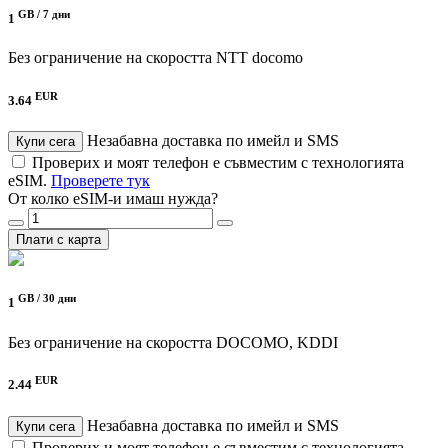
GB /
7 дни
1
Без ограничение на скоростта
NTT docomo
EUR
3.64
Незабавна доставка по имейл и SMS
Купи сега
Проверих и моят телефон е съвместим с технологията
eSIM.
Проверете тук
От колко eSIM-и имаш нужда?
Плати с карта
GB /
30 дни
1
Без ограничение на скоростта
DOCOMO, KDDI
EUR
2.44
Незабавна доставка по имейл и SMS
Купи сега
Проверих и моят телефон е съвместим с технологията