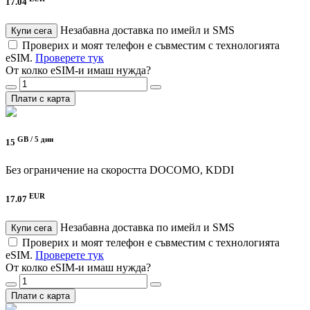
17.04
Незабавна доставка по имейл и SMS
Купи сега
Проверих и моят телефон е съвместим с технологията
eSIM.
Проверете тук
От колко eSIM-и имаш нужда?
Плати с карта
GB /
5 дни
15
Без ограничение на скоростта
DOCOMO, KDDI
EUR
17.07
Незабавна доставка по имейл и SMS
Купи сега
Проверих и моят телефон е съвместим с технологията
eSIM.
Проверете тук
От колко eSIM-и имаш нужда?
Плати с карта