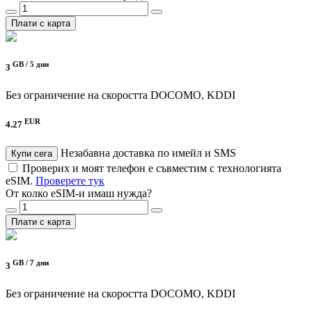
Плати с карта
GB /
5 дни
3
Без ограничение на скоростта
DOCOMO, KDDI
EUR
4.27
Незабавна доставка по имейл и SMS
Купи сега
Проверих и моят телефон е съвместим с технологията
eSIM.
Проверете тук
От колко eSIM-и имаш нужда?
Плати с карта
GB /
7 дни
3
Без ограничение на скоростта
DOCOMO, KDDI