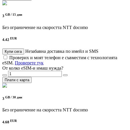
GB /
15 дни
3
Без ограничение на скоростта
NTT docomo
EUR
4.42
Незабавна доставка по имейл и SMS
Купи сега
Проверих и моят телефон е съвместим с технологията
eSIM.
Проверете тук
От колко eSIM-и имаш нужда?
Плати с карта
GB /
30 дни
3
Без ограничение на скоростта
NTT docomo
EUR
4.68