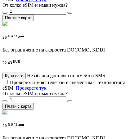
От колко eSIM-и имаш нужда?
Плати с карта
GB /
3 дни
20
Без ограничение на скоростта
DOCOMO, KDDI
EUR
22.43
Незабавна доставка по имейл и SMS
Купи сега
Проверих и моят телефон е съвместим с технологията
eSIM.
Проверете тук
От колко eSIM-и имаш нужда?
Плати с карта
GB /
5 дни
20
Без ограничение на скоростта
DOCOMO, KDDI