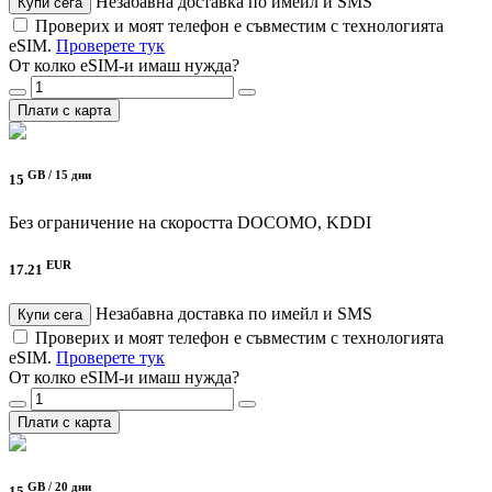
Незабавна доставка по имейл и SMS
Купи сега
Проверих и моят телефон е съвместим с технологията
eSIM.
Проверете тук
От колко eSIM-и имаш нужда?
Плати с карта
GB /
15 дни
15
Без ограничение на скоростта
DOCOMO, KDDI
EUR
17.21
Незабавна доставка по имейл и SMS
Купи сега
Проверих и моят телефон е съвместим с технологията
eSIM.
Проверете тук
От колко eSIM-и имаш нужда?
Плати с карта
GB /
20 дни