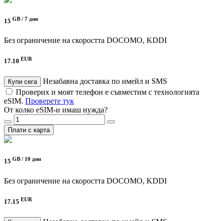
GB /
7 дни
15
Без ограничение на скоростта
DOCOMO, KDDI
EUR
17.10
Незабавна доставка по имейл и SMS
Купи сега
Проверих и моят телефон е съвместим с технологията
eSIM.
Проверете тук
От колко eSIM-и имаш нужда?
Плати с карта
GB /
10 дни
15
Без ограничение на скоростта
DOCOMO, KDDI
EUR
17.15