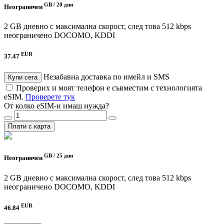
GB /
20 дни
Неограничен
2 GB дневно с максимална скорост, след това 512 kbps
неограничено
DOCOMO, KDDI
EUR
37.47
Незабавна доставка по имейл и SMS
Купи сега
Проверих и моят телефон е съвместим с технологията
eSIM.
Проверете тук
От колко eSIM-и имаш нужда?
Плати с карта
GB /
25 дни
Неограничен
2 GB дневно с максимална скорост, след това 512 kbps
неограничено
DOCOMO, KDDI
EUR
46.84