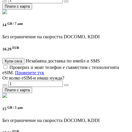
Плати с карта
GB /
7 дни
14
Без ограничение на скоростта
DOCOMO, KDDI
EUR
16.29
Незабавна доставка по имейл и SMS
Купи сега
Проверих и моят телефон е съвместим с технологията
eSIM.
Проверете тук
От колко eSIM-и имаш нужда?
Плати с карта
GB /
3 дни
15
Без ограничение на скоростта
DOCOMO, KDDI
EUR