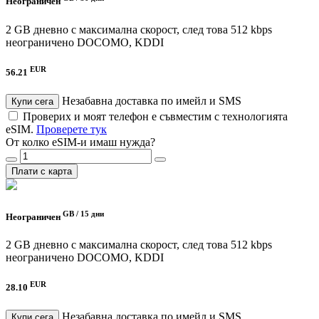
Неограничен
2 GB дневно с максимална скорост, след това 512 kbps
неограничено
DOCOMO, KDDI
EUR
56.21
Незабавна доставка по имейл и SMS
Купи сега
Проверих и моят телефон е съвместим с технологията
eSIM.
Проверете тук
От колко eSIM-и имаш нужда?
Плати с карта
GB /
15 дни
Неограничен
2 GB дневно с максимална скорост, след това 512 kbps
неограничено
DOCOMO, KDDI
EUR
28.10
Незабавна доставка по имейл и SMS
Купи сега