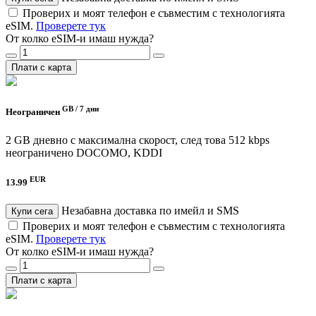
Проверих и моят телефон е съвместим с технологията
eSIM.
Проверете тук
От колко eSIM-и имаш нужда?
Плати с карта
GB /
7 дни
Неограничен
2 GB дневно с максимална скорост, след това 512 kbps
неограничено
DOCOMO, KDDI
EUR
13.99
Незабавна доставка по имейл и SMS
Купи сега
Проверих и моят телефон е съвместим с технологията
eSIM.
Проверете тук
От колко eSIM-и имаш нужда?
Плати с карта