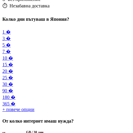
⏱️️ Незабавна доставка
Колко дни пътуваш в Япония?
1 �
3 �
5 �
7 �
10 �
15 �
20 �
25 �
30 �
90 �
180 �
365 �
+ повече опции
От колко интернет имаш нужда?
GB /
30 дни