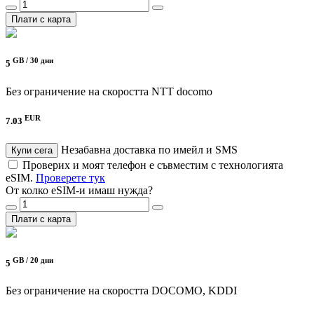
Плати с карта
GB /
30 дни
5
Без ограничение на скоростта
NTT docomo
EUR
7.03
Незабавна доставка по имейл и SMS
Купи сега
Проверих и моят телефон е съвместим с технологията
eSIM.
Проверете тук
От колко eSIM-и имаш нужда?
Плати с карта
GB /
20 дни
5
Без ограничение на скоростта
DOCOMO, KDDI