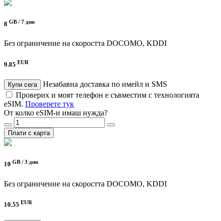
GB /
7 дни
8
Без ограничение на скоростта
DOCOMO, KDDI
EUR
9.85
Незабавна доставка по имейл и SMS
Купи сега
Проверих и моят телефон е съвместим с технологията
eSIM.
Проверете тук
От колко eSIM-и имаш нужда?
Плати с карта
GB /
3 дни
10
Без ограничение на скоростта
DOCOMO, KDDI
EUR
10.55