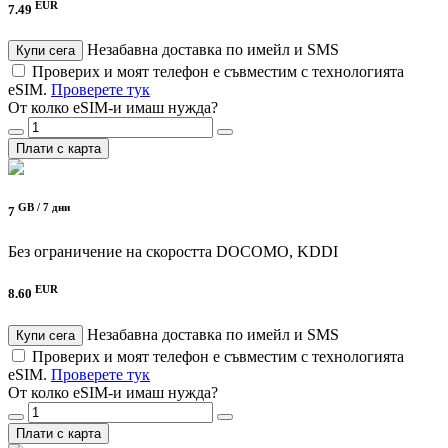
EUR
7.49
Незабавна доставка по имейл и SMS
Купи сега
Проверих и моят телефон е съвместим с технологията
eSIM.
Проверете тук
От колко eSIM-и имаш нужда?
Плати с карта
GB /
7 дни
7
Без ограничение на скоростта
DOCOMO, KDDI
EUR
8.60
Незабавна доставка по имейл и SMS
Купи сега
Проверих и моят телефон е съвместим с технологията
eSIM.
Проверете тук
От колко eSIM-и имаш нужда?
Плати с карта