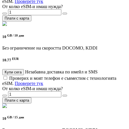
eSIM.
Проверете тук
От колко eSIM-и имаш нужда?
Плати с карта
GB /
10 дни
10
Без ограничение на скоростта
DOCOMO, KDDI
EUR
10.77
Незабавна доставка по имейл и SMS
Купи сега
Проверих и моят телефон е съвместим с технологията
eSIM.
Проверете тук
От колко eSIM-и имаш нужда?
Плати с карта
GB /
15 дни
10