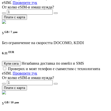
eSIM.
Проверете тук
От колко eSIM-и имаш нужда?
Плати с карта
GB /
7 дни
5
Без ограничение на скоростта
DOCOMO, KDDI
EUR
6.11
Незабавна доставка по имейл и SMS
Купи сега
Проверих и моят телефон е съвместим с технологията
eSIM.
Проверете тук
От колко eSIM-и имаш нужда?
Плати с карта
GB /
10 дни
5