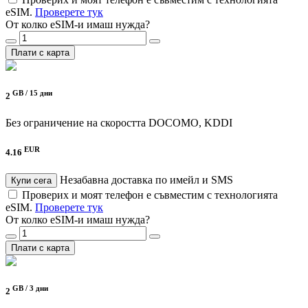
eSIM.
Проверете тук
От колко eSIM-и имаш нужда?
Плати с карта
GB /
15 дни
2
Без ограничение на скоростта
DOCOMO, KDDI
EUR
4.16
Незабавна доставка по имейл и SMS
Купи сега
Проверих и моят телефон е съвместим с технологията
eSIM.
Проверете тук
От колко eSIM-и имаш нужда?
Плати с карта
GB /
3 дни
2