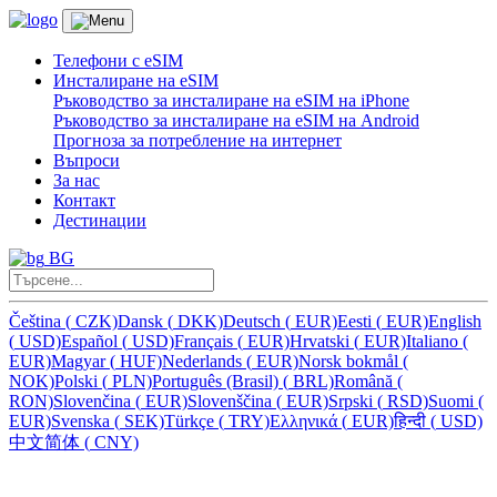
Телефони с eSIM
Инсталиране на eSIM
Ръководство за инсталиране на eSIM на iPhone
Ръководство за инсталиране на eSIM на Android
Прогноза за потребление на интернет
Въпроси
За нас
Контакт
Дестинации
BG
Čeština
(
CZK)
Dansk
(
DKK)
Deutsch
(
EUR)
Eesti
(
EUR)
English
(
USD)
Español
(
USD)
Français
(
EUR)
Hrvatski
(
EUR)
Italiano
(
EUR)
Magyar
(
HUF)
Nederlands
(
EUR)
Norsk bokmål
(
NOK)
Polski
(
PLN)
Português (Brasil)
(
BRL)
Română
(
RON)
Slovenčina
(
EUR)
Slovenščina
(
EUR)
Srpski
(
RSD)
Suomi
(
EUR)
Svenska
(
SEK)
Türkçe
(
TRY)
Ελληνικά
(
EUR)
हिन्दी
(
USD)
中文简体
(
CNY)