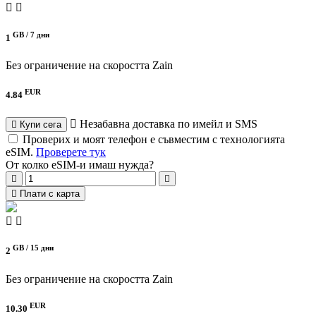
GB /
7 дни
1
Без ограничение на скоростта
Zain
EUR
4.84
Незабавна доставка по имейл и SMS
Купи сега
Проверих и моят телефон е съвместим с технологията
eSIM.
Проверете тук
От колко eSIM-и имаш нужда?
Плати с карта
GB /
15 дни
2
Без ограничение на скоростта
Zain
EUR
10.30