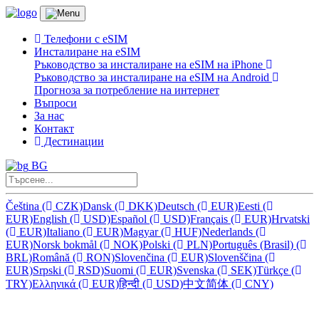
Телефони с eSIM
Инсталиране на eSIM
Ръководство за инсталиране на eSIM на iPhone
Ръководство за инсталиране на eSIM на Android
Прогноза за потребление на интернет
Въпроси
За нас
Контакт
Дестинации
BG
Čeština
(
CZK)
Dansk
(
DKK)
Deutsch
(
EUR)
Eesti
(
EUR)
English
(
USD)
Español
(
USD)
Français
(
EUR)
Hrvatski
(
EUR)
Italiano
(
EUR)
Magyar
(
HUF)
Nederlands
(
EUR)
Norsk bokmål
(
NOK)
Polski
(
PLN)
Português (Brasil)
(
BRL)
Română
(
RON)
Slovenčina
(
EUR)
Slovenščina
(
EUR)
Srpski
(
RSD)
Suomi
(
EUR)
Svenska
(
SEK)
Türkçe
(
TRY)
Ελληνικά
(
EUR)
हिन्दी
(
USD)
中文简体
(
CNY)