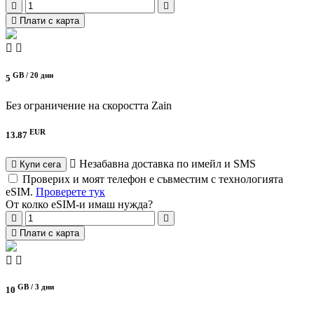
Плати с карта
GB /
20 дни
5
Без ограничение на скоростта
Zain
EUR
13.87
Незабавна доставка по имейл и SMS
Купи сега
Проверих и моят телефон е съвместим с технологията
eSIM.
Проверете тук
От колко eSIM-и имаш нужда?
Плати с карта
GB /
3 дни
10