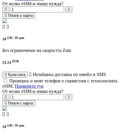
От колко eSIM-и имаш нужда?
Плати с карта
GB /
20 дни
10
Без ограничение на скоростта
Zain
EUR
25.53
Незабавна доставка по имейл и SMS
Купи сега
Проверих и моят телефон е съвместим с технологията
eSIM.
Проверете тук
От колко eSIM-и имаш нужда?
Плати с карта
GB /
30 дни
10