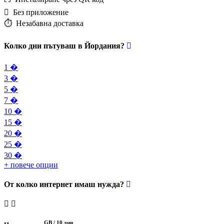
️ Без приложение
⏱️️ Незабавна доставка
Колко дни пътуваш в Йордания?
1 �
3 �
5 �
7 �
10 �
15 �
20 �
25 �
30 �
+ повече опции
От колко интернет имаш нужда?
GB /
10 дни