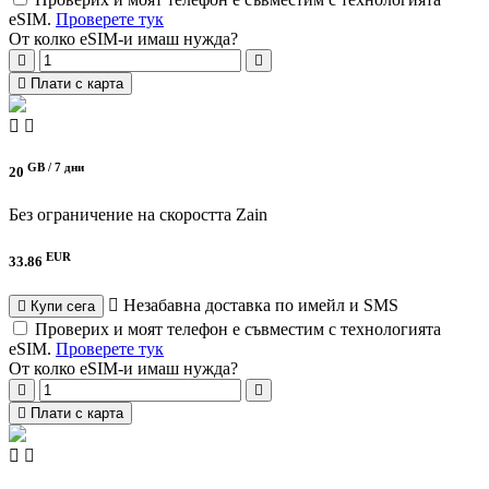
eSIM.
Проверете тук
От колко eSIM-и имаш нужда?
Плати с карта
GB /
7 дни
20
Без ограничение на скоростта
Zain
EUR
33.86
Незабавна доставка по имейл и SMS
Купи сега
Проверих и моят телефон е съвместим с технологията
eSIM.
Проверете тук
От колко eSIM-и имаш нужда?
Плати с карта