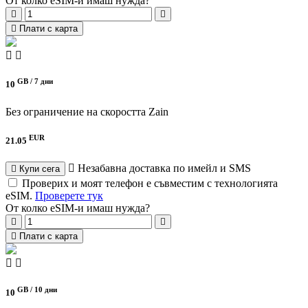
От колко eSIM-и имаш нужда?
Плати с карта
GB /
7 дни
10
Без ограничение на скоростта
Zain
EUR
21.05
Незабавна доставка по имейл и SMS
Купи сега
Проверих и моят телефон е съвместим с технологията
eSIM.
Проверете тук
От колко eSIM-и имаш нужда?
Плати с карта
GB /
10 дни
10