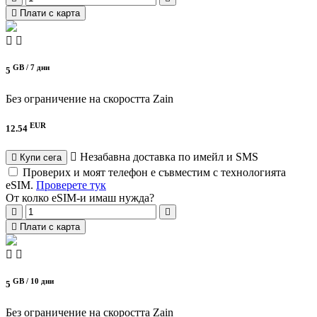
Плати с карта
GB /
7 дни
5
Без ограничение на скоростта
Zain
EUR
12.54
Незабавна доставка по имейл и SMS
Купи сега
Проверих и моят телефон е съвместим с технологията
eSIM.
Проверете тук
От колко eSIM-и имаш нужда?
Плати с карта
GB /
10 дни
5
Без ограничение на скоростта
Zain