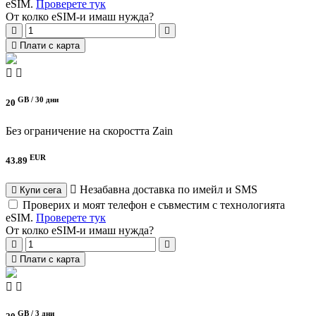
eSIM.
Проверете тук
От колко eSIM-и имаш нужда?
Плати с карта
GB /
30 дни
20
Без ограничение на скоростта
Zain
EUR
43.89
Незабавна доставка по имейл и SMS
Купи сега
Проверих и моят телефон е съвместим с технологията
eSIM.
Проверете тук
От колко eSIM-и имаш нужда?
Плати с карта
GB /
3 дни