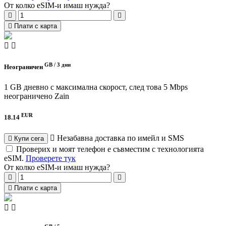
От колко eSIM-и имаш нужда?
Плати с карта
GB /
3 дни
Неограничен
1 GB дневно с максимална скорост, след това 5 Mbps
неограничено
Zain
EUR
18.14
Незабавна доставка по имейл и SMS
Купи сега
Проверих и моят телефон е съвместим с технологията
eSIM.
Проверете тук
От колко eSIM-и имаш нужда?
Плати с карта