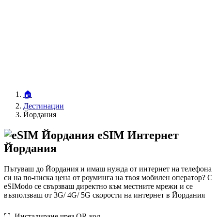
🏠
Дестинации
Йордания
eSIM Интернет
Йордания
Пътуваш до Йордания и имаш нужда от интернет на телефона
си на по-ниска цена от роуминга на твоя мобилен оператор? С
eSIModo се свързваш директно към местните мрежи и се
възползваш от 3G/ 4G/ 5G скорости на интернет в Йордания
⛶️️ Инсталиране чрез QR код