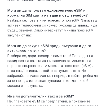
Мога ли да използвам едновременно eSIM и
нормална SIM карта на един и същ телефон?
Разбира се, това е и интересното при eSIM. Запазваш
активен телефонния си номер (можеш да звъниш и да
бъдеш звънен). Само интернетът минава през eSIM,
закупен от нас.
Мога ли да закупя eSIM преди пътуване и да го
активирам по-късно?
Разбира се, дори препоръчваме това! Периодът на
валидност на пакета данни започва от момента на
първото свързване към мрежата чрез твоя {eSIM}, в
страната/региона, за който си купил пакета. Не
забравяй, че максималният период, в който трябва да
започнеш да използваш купения пакет данни, е 6
месеца от покупката.
Има ли допълнителни такси за eSIM?
Не, плановете eSIM са предплатени, а показаните