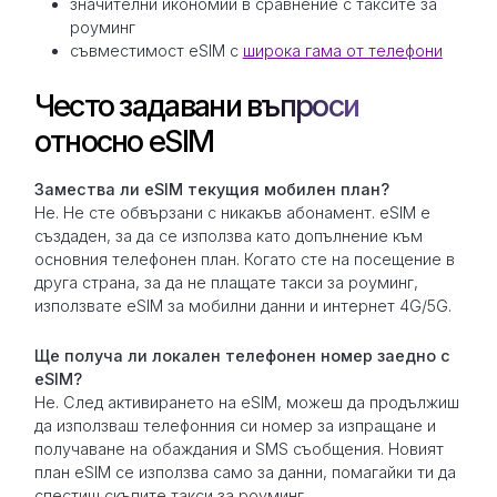
значителни икономии в сравнение с таксите за
роуминг
съвместимост eSIM с
широка гама от телефони
Често задавани въпроси
относно eSIM
Замествa ли eSIM текущия мобилен план?
Не. Не сте обвързани с никакъв абонамент. eSIM е
създаден, за да се използва като допълнение към
основния телефонен план. Когато сте на посещение в
друга страна, за да не плащате такси за роуминг,
използвате eSIM за мобилни данни и интернет 4G/5G.
Ще получа ли локален телефонен номер заедно с
eSIM?
Не. След активирането на eSIM, можеш да продължиш
да използваш телефонния си номер за изпращане и
получаване на обаждания и SMS съобщения. Новият
план eSIM се използва само за данни, помагайки ти да
спестиш скъпите такси за роуминг.