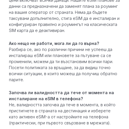
цени включват всички данъци. Нашите eSIM планове за
данни са предназначени да заменят плана за роуминг
на вашия оператор от страната. Няма да бъдете
таксувани допълнително, стига eSIM да е инсталиран и
конфигуриран правилно и роумингът на класическата
SIM карта да е деактивиран.
Ако нещо не работи, мога ли да го върна?
Разбира се, ако по различни причини не успееш да
инсталираш eSIM или плановете за пътуване са се
променили, можем да ти възстановим всички пари.
Посети политиката за връщане, за да видиш точно
всички ситуации, в които можеш да получиш обратно
парите.
Започва ли валидността да тече от момента на
инсталиране на eSIM в телефона?
Не, валидността започва да тече в момента, в който
пристигнете в страната на дестинация и изберете
като активен eSIM-а от настройките на телефона
(практически, при първото свързване в мрежата).