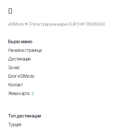
eSIModo ® | Регистрирана марка EUIPO № 019290453
Бързо меню
Начална страница
Дестинации
За нас
Блог eSIModo
Контакт
Жива карта
Топ дестинации
Турция