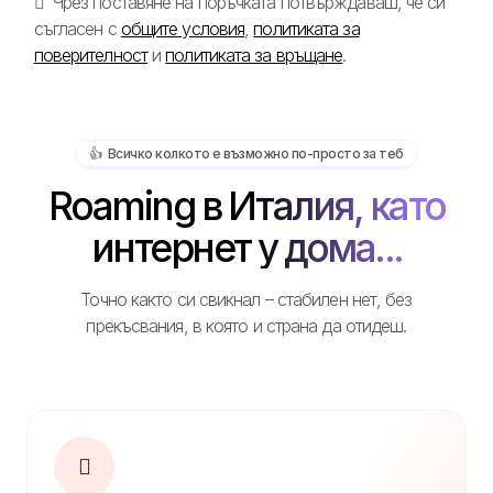
Чрез поставяне на поръчката потвърждаваш, че си
съгласен с
общите условия
,
политиката за
поверителност
и
политиката за връщане
.
👍️ Всичко колкото е възможно по-просто за теб
Roaming в Италия, като
интернет у дома...
Точно както си свикнал – стабилен нет, без
прекъсвания, в която и страна да отидеш.