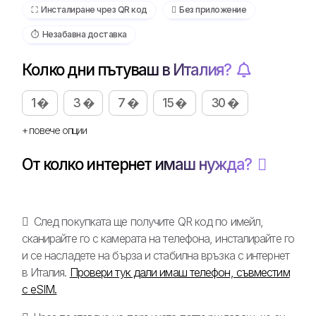
⛶️️ Инсталиране чрез QR код
️ Без приложение
⏱️️ Незабавна доставка
Колко дни пътуваш в Италия?
1 �
3 �
7 �
15 �
30 �
+ повече опции
От колко интернет имаш нужда?
След покупката ще получите QR код по имейл,
сканирайте го с камерата на телефона, инсталирайте го
и се насладете на бърза и стабилна връзка с интернет
в Италия.
Провери тук дали имаш телефон, съвместим
с eSIM.