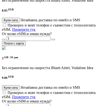
Без ограничение на скоростта
Bharti Airtel, Vodafone Idea
EUR
8.95
Незабавна доставка по имейл и SMS
Купи сега
Проверих и моят телефон е съвместим с технологията
eSIM.
Проверете тук
От колко eSIM-и имаш нужда?
Плати с карта
GB /
10 дни
3
Без ограничение на скоростта
Bharti Airtel, Vodafone Idea
EUR
9.86
Незабавна доставка по имейл и SMS
Купи сега
Проверих и моят телефон е съвместим с технологията
eSIM.
Проверете тук
От колко eSIM-и имаш нужда?