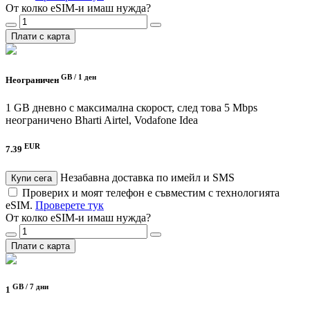
От колко eSIM-и имаш нужда?
Плати с карта
GB /
1 ден
Неограничен
1 GB дневно с максимална скорост, след това 5 Mbps
неограничено
Bharti Airtel, Vodafone Idea
EUR
7.39
Незабавна доставка по имейл и SMS
Купи сега
Проверих и моят телефон е съвместим с технологията
eSIM.
Проверете тук
От колко eSIM-и имаш нужда?
Плати с карта
GB /
7 дни
1