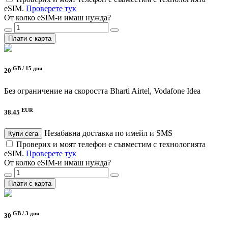
eSIM.
Проверете тук
От колко eSIM-и имаш нужда?
Плати с карта
GB /
15 дни
20
Без ограничение на скоростта
Bharti Airtel, Vodafone Idea
EUR
38.45
Незабавна доставка по имейл и SMS
Купи сега
Проверих и моят телефон е съвместим с технологията
eSIM.
Проверете тук
От колко eSIM-и имаш нужда?
Плати с карта
GB /
3 дни
30