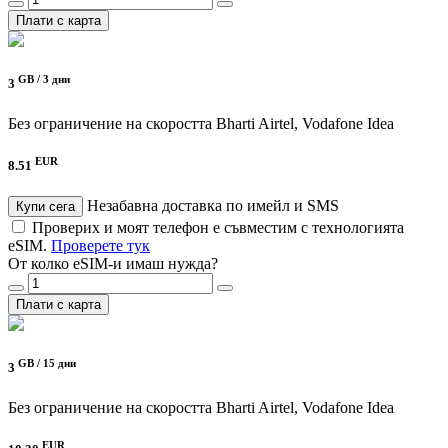
Плати с карта
GB /
3 дни
3
Без ограничение на скоростта
Bharti Airtel, Vodafone Idea
EUR
8.51
Незабавна доставка по имейл и SMS
Купи сега
Проверих и моят телефон е съвместим с технологията
eSIM.
Проверете тук
От колко eSIM-и имаш нужда?
Плати с карта
GB /
15 дни
3
Без ограничение на скоростта
Bharti Airtel, Vodafone Idea
EUR