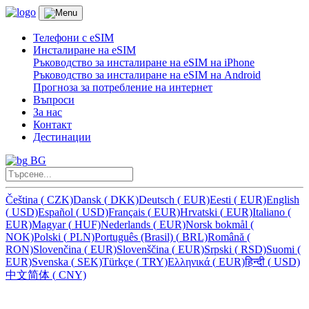
Телефони с eSIM
Инсталиране на eSIM
Ръководство за инсталиране на eSIM на iPhone
Ръководство за инсталиране на eSIM на Android
Прогноза за потребление на интернет
Въпроси
За нас
Контакт
Дестинации
BG
Čeština
(
CZK)
Dansk
(
DKK)
Deutsch
(
EUR)
Eesti
(
EUR)
English
(
USD)
Español
(
USD)
Français
(
EUR)
Hrvatski
(
EUR)
Italiano
(
EUR)
Magyar
(
HUF)
Nederlands
(
EUR)
Norsk bokmål
(
NOK)
Polski
(
PLN)
Português (Brasil)
(
BRL)
Română
(
RON)
Slovenčina
(
EUR)
Slovenščina
(
EUR)
Srpski
(
RSD)
Suomi
(
EUR)
Svenska
(
SEK)
Türkçe
(
TRY)
Ελληνικά
(
EUR)
हिन्दी
(
USD)
中文简体
(
CNY)