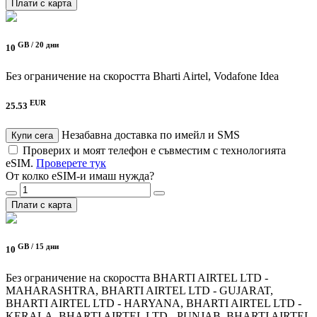
Плати с карта
GB /
20 дни
10
Без ограничение на скоростта
Bharti Airtel, Vodafone Idea
EUR
25.53
Незабавна доставка по имейл и SMS
Купи сега
Проверих и моят телефон е съвместим с технологията
eSIM.
Проверете тук
От колко eSIM-и имаш нужда?
Плати с карта
GB /
15 дни
10
Без ограничение на скоростта
BHARTI AIRTEL LTD -
MAHARASHTRA, BHARTI AIRTEL LTD - GUJARAT,
BHARTI AIRTEL LTD - HARYANA, BHARTI AIRTEL LTD -
KERALA, BHARTI AIRTEL LTD - PUNJAB, BHARTI AIRTEL