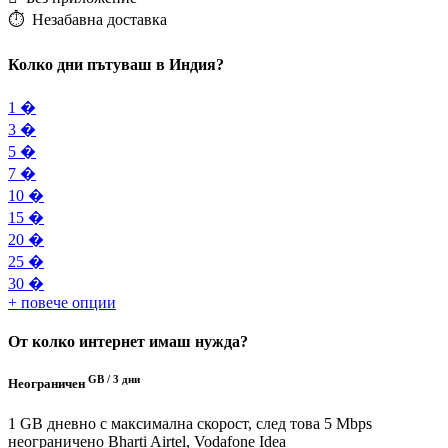
⏱️️ Незабавна доставка
Колко дни пътуваш в Индия?
1 �
3 �
5 �
7 �
10 �
15 �
20 �
25 �
30 �
+ повече опции
От колко интернет имаш нужда?
GB /
3 дни
Неограничен
1 GB дневно с максимална скорост, след това 5 Mbps
неограничено
Bharti Airtel, Vodafone Idea