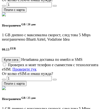
Плати с карта
GB /
20 дни
Неограничен
1 GB дневно с максимална скорост, след това 5 Mbps
неограничено
Bharti Airtel, Vodafone Idea
EUR
99.13
Незабавна доставка по имейл и SMS
Купи сега
Проверих и моят телефон е съвместим с технологията
eSIM.
Проверете тук
От колко eSIM-и имаш нужда?
Плати с карта
GB /
25 дни
Неограничен
1 GB дневно с максимална скорост, след това 5 Mbps