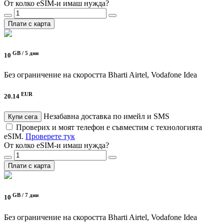
От колко eSIM-и имаш нужда?
Плати с карта
GB /
5 дни
10
Без ограничение на скоростта
Bharti Airtel, Vodafone Idea
EUR
20.14
Незабавна доставка по имейл и SMS
Купи сега
Проверих и моят телефон е съвместим с технологията
eSIM.
Проверете тук
От колко eSIM-и имаш нужда?
Плати с карта
GB /
7 дни
10
Без ограничение на скоростта
Bharti Airtel, Vodafone Idea