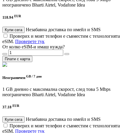
неограничено
Bharti Airtel, Vodafone Idea
EUR
118.94
Незабавна доставка по имейл и SMS
Купи сега
Проверих и моят телефон е съвместим с технологията
eSIM.
Проверете тук
От колко eSIM-и имаш нужда?
Плати с карта
GB /
7 дни
Неограничен
1 GB дневно с максимална скорост, след това 5 Mbps
неограничено
Bharti Airtel, Vodafone Idea
EUR
37.18
Незабавна доставка по имейл и SMS
Купи сега
Проверих и моят телефон е съвместим с технологията
eSIM.
Проверете тук