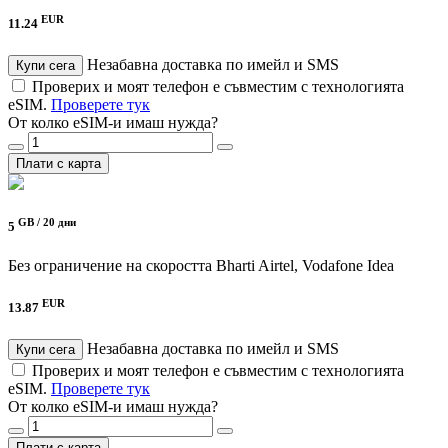
EUR
11.24
Незабавна доставка по имейл и SMS
Купи сега
Проверих и моят телефон е съвместим с технологията
eSIM.
Проверете тук
От колко eSIM-и имаш нужда?
Плати с карта
GB /
20 дни
5
Без ограничение на скоростта
Bharti Airtel, Vodafone Idea
EUR
13.87
Незабавна доставка по имейл и SMS
Купи сега
Проверих и моят телефон е съвместим с технологията
eSIM.
Проверете тук
От колко eSIM-и имаш нужда?
Плати с карта