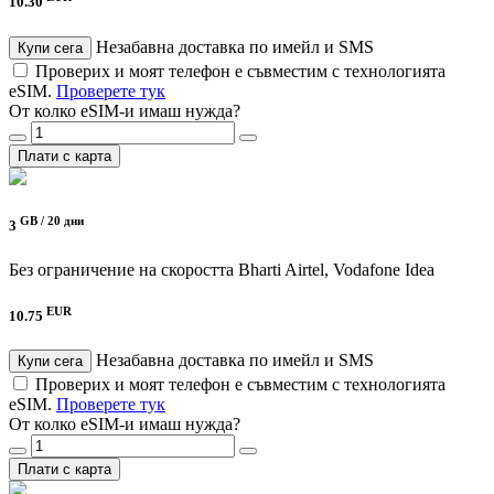
10.30
Незабавна доставка по имейл и SMS
Купи сега
Проверих и моят телефон е съвместим с технологията
eSIM.
Проверете тук
От колко eSIM-и имаш нужда?
Плати с карта
GB /
20 дни
3
Без ограничение на скоростта
Bharti Airtel, Vodafone Idea
EUR
10.75
Незабавна доставка по имейл и SMS
Купи сега
Проверих и моят телефон е съвместим с технологията
eSIM.
Проверете тук
От колко eSIM-и имаш нужда?
Плати с карта