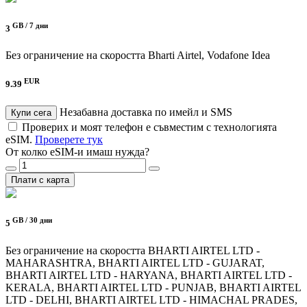
GB /
7 дни
3
Без ограничение на скоростта
Bharti Airtel, Vodafone Idea
EUR
9.39
Незабавна доставка по имейл и SMS
Купи сега
Проверих и моят телефон е съвместим с технологията
eSIM.
Проверете тук
От колко eSIM-и имаш нужда?
Плати с карта
GB /
30 дни
5
Без ограничение на скоростта
BHARTI AIRTEL LTD -
MAHARASHTRA, BHARTI AIRTEL LTD - GUJARAT,
BHARTI AIRTEL LTD - HARYANA, BHARTI AIRTEL LTD -
KERALA, BHARTI AIRTEL LTD - PUNJAB, BHARTI AIRTEL
LTD - DELHI, BHARTI AIRTEL LTD - HIMACHAL PRADES,