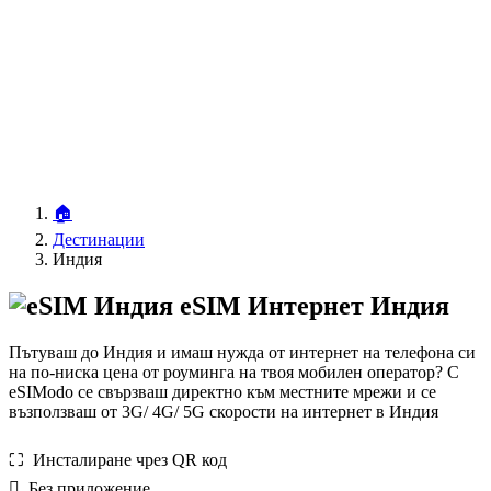
🏠
Дестинации
Индия
eSIM Интернет Индия
Пътуваш до Индия и имаш нужда от интернет на телефона си
на по-ниска цена от роуминга на твоя мобилен оператор? С
eSIModo се свързваш директно към местните мрежи и се
възползваш от 3G/ 4G/ 5G скорости на интернет в Индия
⛶️️ Инсталиране чрез QR код
️ Без приложение