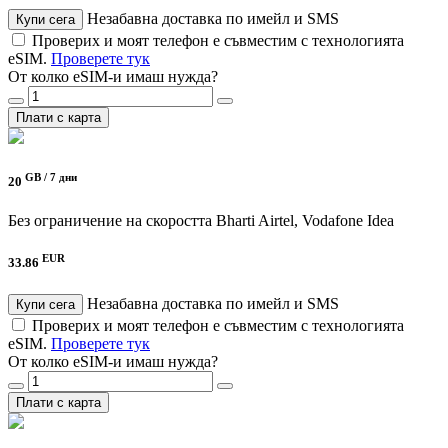
Незабавна доставка по имейл и SMS
Купи сега
Проверих и моят телефон е съвместим с технологията
eSIM.
Проверете тук
От колко eSIM-и имаш нужда?
Плати с карта
GB /
7 дни
20
Без ограничение на скоростта
Bharti Airtel, Vodafone Idea
EUR
33.86
Незабавна доставка по имейл и SMS
Купи сега
Проверих и моят телефон е съвместим с технологията
eSIM.
Проверете тук
От колко eSIM-и имаш нужда?
Плати с карта