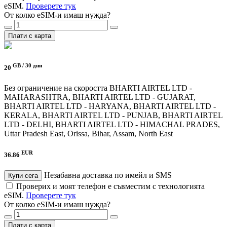
eSIM.
Проверете тук
От колко eSIM-и имаш нужда?
Плати с карта
GB /
30 дни
20
Без ограничение на скоростта
BHARTI AIRTEL LTD -
MAHARASHTRA, BHARTI AIRTEL LTD - GUJARAT,
BHARTI AIRTEL LTD - HARYANA, BHARTI AIRTEL LTD -
KERALA, BHARTI AIRTEL LTD - PUNJAB, BHARTI AIRTEL
LTD - DELHI, BHARTI AIRTEL LTD - HIMACHAL PRADES,
Uttar Pradesh East, Orissa, Bihar, Assam, North East
EUR
36.86
Незабавна доставка по имейл и SMS
Купи сега
Проверих и моят телефон е съвместим с технологията
eSIM.
Проверете тук
От колко eSIM-и имаш нужда?
Плати с карта