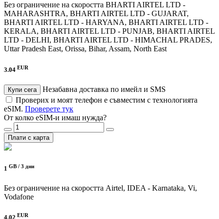
Без ограничение на скоростта
BHARTI AIRTEL LTD -
MAHARASHTRA, BHARTI AIRTEL LTD - GUJARAT,
BHARTI AIRTEL LTD - HARYANA, BHARTI AIRTEL LTD -
KERALA, BHARTI AIRTEL LTD - PUNJAB, BHARTI AIRTEL
LTD - DELHI, BHARTI AIRTEL LTD - HIMACHAL PRADES,
Uttar Pradesh East, Orissa, Bihar, Assam, North East
EUR
3.04
Незабавна доставка по имейл и SMS
Купи сега
Проверих и моят телефон е съвместим с технологията
eSIM.
Проверете тук
От колко eSIM-и имаш нужда?
Плати с карта
GB /
3 дни
1
Без ограничение на скоростта
Airtel, IDEA - Karnataka, Vi,
Vodafone
EUR
4.02