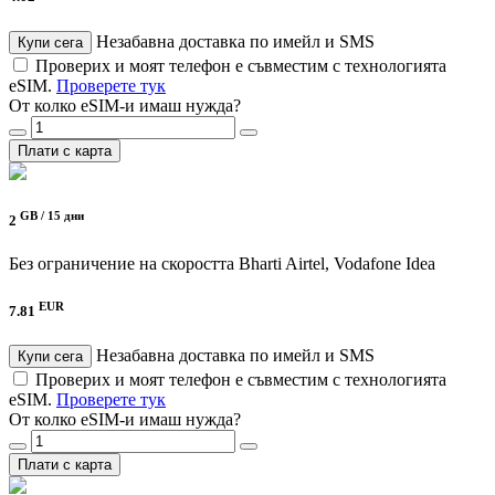
Незабавна доставка по имейл и SMS
Купи сега
Проверих и моят телефон е съвместим с технологията
eSIM.
Проверете тук
От колко eSIM-и имаш нужда?
Плати с карта
GB /
15 дни
2
Без ограничение на скоростта
Bharti Airtel, Vodafone Idea
EUR
7.81
Незабавна доставка по имейл и SMS
Купи сега
Проверих и моят телефон е съвместим с технологията
eSIM.
Проверете тук
От колко eSIM-и имаш нужда?
Плати с карта