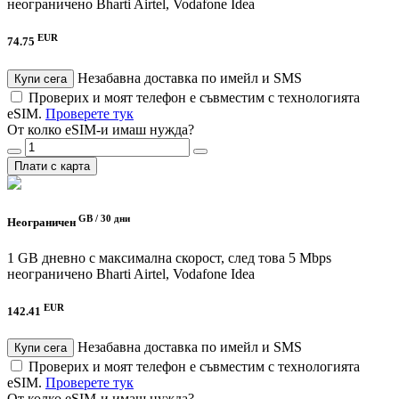
неограничено
Bharti Airtel, Vodafone Idea
EUR
74.75
Незабавна доставка по имейл и SMS
Купи сега
Проверих и моят телефон е съвместим с технологията
eSIM.
Проверете тук
От колко eSIM-и имаш нужда?
Плати с карта
GB /
30 дни
Неограничен
1 GB дневно с максимална скорост, след това 5 Mbps
неограничено
Bharti Airtel, Vodafone Idea
EUR
142.41
Незабавна доставка по имейл и SMS
Купи сега
Проверих и моят телефон е съвместим с технологията
eSIM.
Проверете тук
От колко eSIM-и имаш нужда?