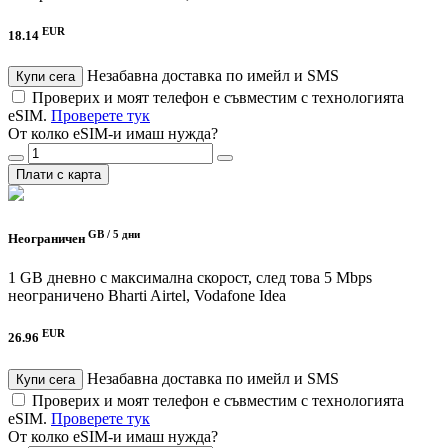
EUR
18.14
Незабавна доставка по имейл и SMS
Купи сега
Проверих и моят телефон е съвместим с технологията
eSIM.
Проверете тук
От колко eSIM-и имаш нужда?
Плати с карта
GB /
5 дни
Неограничен
1 GB дневно с максимална скорост, след това 5 Mbps
неограничено
Bharti Airtel, Vodafone Idea
EUR
26.96
Незабавна доставка по имейл и SMS
Купи сега
Проверих и моят телефон е съвместим с технологията
eSIM.
Проверете тук
От колко eSIM-и имаш нужда?