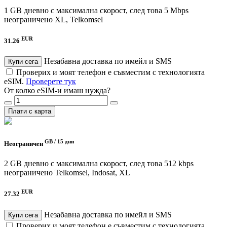
1 GB дневно с максимална скорост, след това 5 Mbps
неограничено
XL, Telkomsel
EUR
31.26
Незабавна доставка по имейл и SMS
Купи сега
Проверих и моят телефон е съвместим с технологията
eSIM.
Проверете тук
От колко eSIM-и имаш нужда?
Плати с карта
GB /
15 дни
Неограничен
2 GB дневно с максимална скорост, след това 512 kbps
неограничено
Telkomsel, Indosat, XL
EUR
27.32
Незабавна доставка по имейл и SMS
Купи сега
Проверих и моят телефон е съвместим с технологията