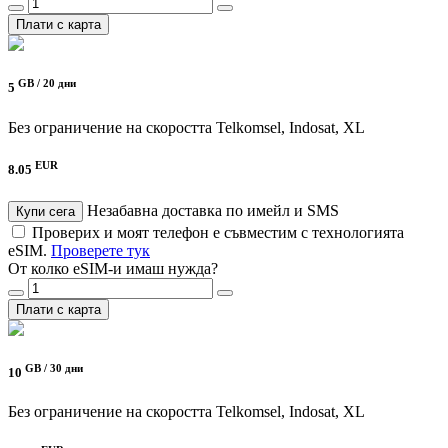
Плати с карта
GB /
20 дни
5
Без ограничение на скоростта
Telkomsel, Indosat, XL
EUR
8.05
Незабавна доставка по имейл и SMS
Купи сега
Проверих и моят телефон е съвместим с технологията
eSIM.
Проверете тук
От колко eSIM-и имаш нужда?
Плати с карта
GB /
30 дни
10
Без ограничение на скоростта
Telkomsel, Indosat, XL