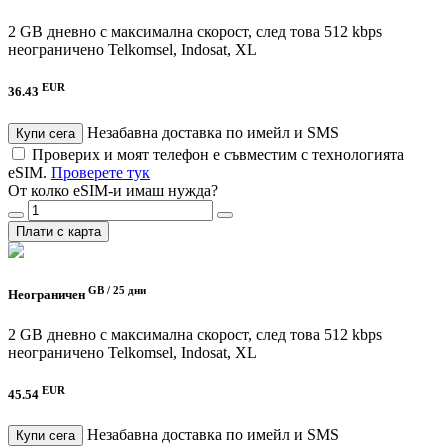
2 GB дневно с максимална скорост, след това 512 kbps
неограничено
Telkomsel, Indosat, XL
EUR
36.43
Незабавна доставка по имейл и SMS
Купи сега
Проверих и моят телефон е съвместим с технологията
eSIM.
Проверете тук
От колко eSIM-и имаш нужда?
Плати с карта
GB /
25 дни
Неограничен
2 GB дневно с максимална скорост, след това 512 kbps
неограничено
Telkomsel, Indosat, XL
EUR
45.54
Незабавна доставка по имейл и SMS
Купи сега