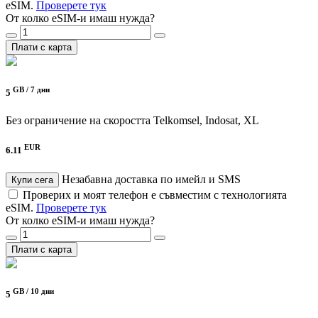
eSIM.
Проверете тук
От колко eSIM-и имаш нужда?
Плати с карта
GB /
7 дни
5
Без ограничение на скоростта
Telkomsel, Indosat, XL
EUR
6.11
Незабавна доставка по имейл и SMS
Купи сега
Проверих и моят телефон е съвместим с технологията
eSIM.
Проверете тук
От колко eSIM-и имаш нужда?
Плати с карта
GB /
10 дни
5