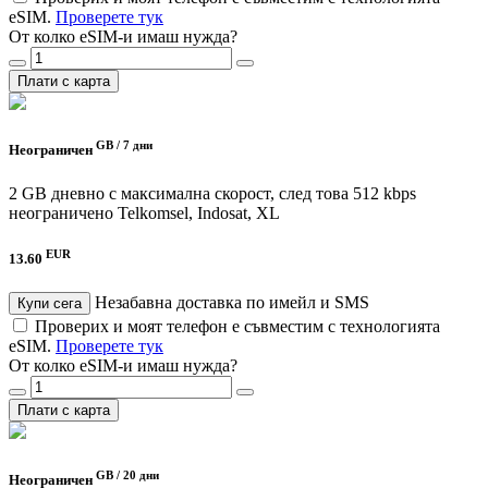
eSIM.
Проверете тук
От колко eSIM-и имаш нужда?
Плати с карта
GB /
7 дни
Неограничен
2 GB дневно с максимална скорост, след това 512 kbps
неограничено
Telkomsel, Indosat, XL
EUR
13.60
Незабавна доставка по имейл и SMS
Купи сега
Проверих и моят телефон е съвместим с технологията
eSIM.
Проверете тук
От колко eSIM-и имаш нужда?
Плати с карта
GB /
20 дни
Неограничен