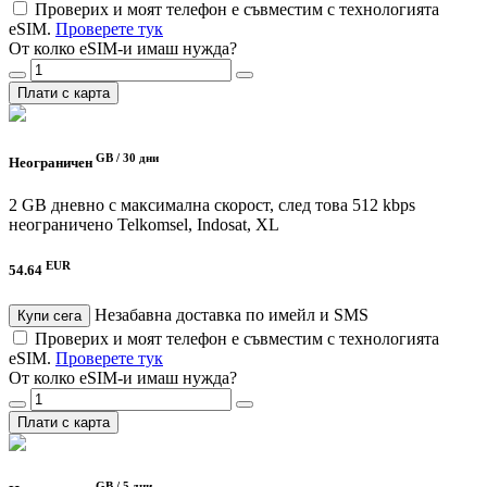
Проверих и моят телефон е съвместим с технологията
eSIM.
Проверете тук
От колко eSIM-и имаш нужда?
Плати с карта
GB /
30 дни
Неограничен
2 GB дневно с максимална скорост, след това 512 kbps
неограничено
Telkomsel, Indosat, XL
EUR
54.64
Незабавна доставка по имейл и SMS
Купи сега
Проверих и моят телефон е съвместим с технологията
eSIM.
Проверете тук
От колко eSIM-и имаш нужда?
Плати с карта
GB /
5 дни