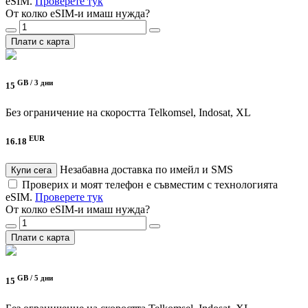
eSIM.
Проверете тук
От колко eSIM-и имаш нужда?
Плати с карта
GB /
3 дни
15
Без ограничение на скоростта
Telkomsel, Indosat, XL
EUR
16.18
Незабавна доставка по имейл и SMS
Купи сега
Проверих и моят телефон е съвместим с технологията
eSIM.
Проверете тук
От колко eSIM-и имаш нужда?
Плати с карта
GB /
5 дни
15