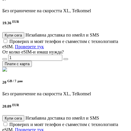
Без ограничение на скоростта
XL, Telkomsel
EUR
19.36
Незабавна доставка по имейл и SMS
Купи сега
Проверих и моят телефон е съвместим с технологията
eSIM.
Проверете тук
От колко eSIM-и имаш нужда?
Плати с карта
GB /
7 дни
20
Без ограничение на скоростта
XL, Telkomsel
EUR
20.09
Незабавна доставка по имейл и SMS
Купи сега
Проверих и моят телефон е съвместим с технологията
eSIM.
Проверете тук