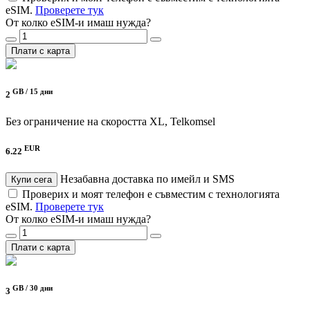
eSIM.
Проверете тук
От колко eSIM-и имаш нужда?
Плати с карта
GB /
15 дни
2
Без ограничение на скоростта
XL, Telkomsel
EUR
6.22
Незабавна доставка по имейл и SMS
Купи сега
Проверих и моят телефон е съвместим с технологията
eSIM.
Проверете тук
От колко eSIM-и имаш нужда?
Плати с карта
GB /
30 дни
3