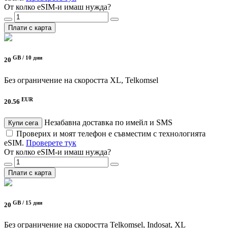
От колко eSIM-и имаш нужда?
Плати с карта
GB /
10 дни
20
Без ограничение на скоростта
XL, Telkomsel
EUR
20.56
Незабавна доставка по имейл и SMS
Купи сега
Проверих и моят телефон е съвместим с технологията
eSIM.
Проверете тук
От колко eSIM-и имаш нужда?
Плати с карта
GB /
15 дни
20
Без ограничение на скоростта
Telkomsel, Indosat, XL