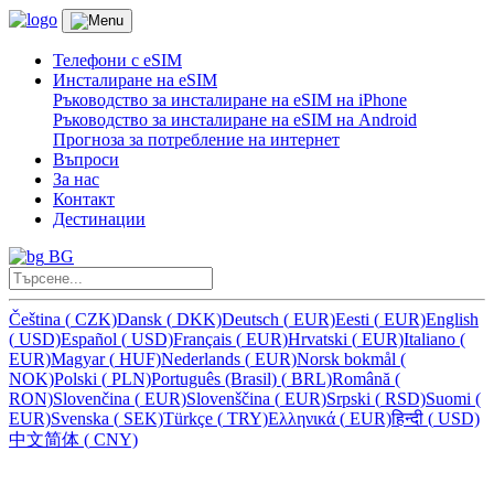
Телефони с eSIM
Инсталиране на eSIM
Ръководство за инсталиране на eSIM на iPhone
Ръководство за инсталиране на eSIM на Android
Прогноза за потребление на интернет
Въпроси
За нас
Контакт
Дестинации
BG
Čeština
(
CZK)
Dansk
(
DKK)
Deutsch
(
EUR)
Eesti
(
EUR)
English
(
USD)
Español
(
USD)
Français
(
EUR)
Hrvatski
(
EUR)
Italiano
(
EUR)
Magyar
(
HUF)
Nederlands
(
EUR)
Norsk bokmål
(
NOK)
Polski
(
PLN)
Português (Brasil)
(
BRL)
Română
(
RON)
Slovenčina
(
EUR)
Slovenščina
(
EUR)
Srpski
(
RSD)
Suomi
(
EUR)
Svenska
(
SEK)
Türkçe
(
TRY)
Ελληνικά
(
EUR)
हिन्दी
(
USD)
中文简体
(
CNY)