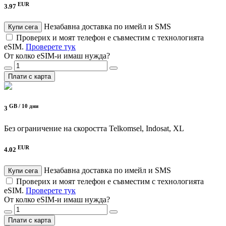
EUR
3.97
Незабавна доставка по имейл и SMS
Купи сега
Проверих и моят телефон е съвместим с технологията
eSIM.
Проверете тук
От колко eSIM-и имаш нужда?
Плати с карта
GB /
10 дни
3
Без ограничение на скоростта
Telkomsel, Indosat, XL
EUR
4.02
Незабавна доставка по имейл и SMS
Купи сега
Проверих и моят телефон е съвместим с технологията
eSIM.
Проверете тук
От колко eSIM-и имаш нужда?
Плати с карта