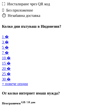
⛶️️ Инсталиране чрез QR код
️ Без приложение
⏱️️ Незабавна доставка
Колко дни пътуваш в Индонезия?
1 �
3 �
5 �
7 �
10 �
15 �
20 �
25 �
30 �
+ повече опции
От колко интернет имаш нужда?
GB /
10 дни
Неограничен