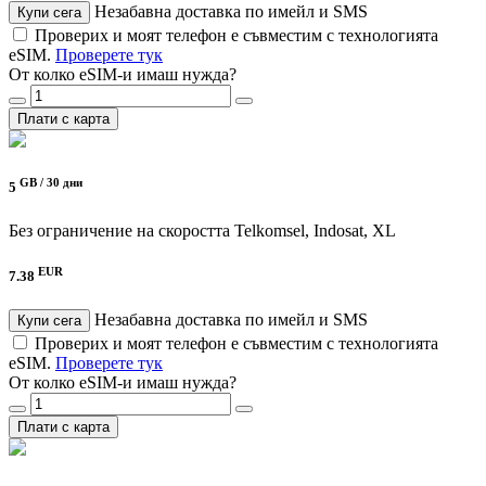
Незабавна доставка по имейл и SMS
Купи сега
Проверих и моят телефон е съвместим с технологията
eSIM.
Проверете тук
От колко eSIM-и имаш нужда?
Плати с карта
GB /
30 дни
5
Без ограничение на скоростта
Telkomsel, Indosat, XL
EUR
7.38
Незабавна доставка по имейл и SMS
Купи сега
Проверих и моят телефон е съвместим с технологията
eSIM.
Проверете тук
От колко eSIM-и имаш нужда?
Плати с карта