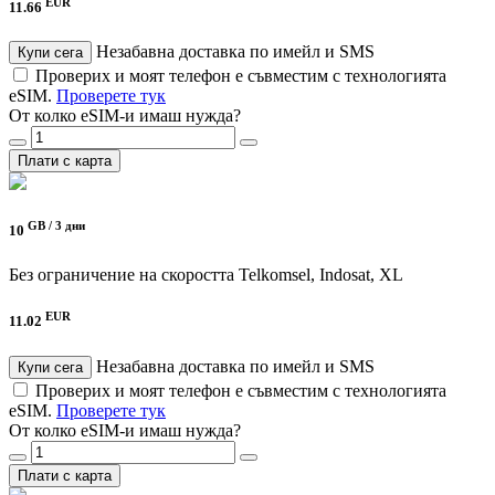
EUR
11.66
Незабавна доставка по имейл и SMS
Купи сега
Проверих и моят телефон е съвместим с технологията
eSIM.
Проверете тук
От колко eSIM-и имаш нужда?
Плати с карта
GB /
3 дни
10
Без ограничение на скоростта
Telkomsel, Indosat, XL
EUR
11.02
Незабавна доставка по имейл и SMS
Купи сега
Проверих и моят телефон е съвместим с технологията
eSIM.
Проверете тук
От колко eSIM-и имаш нужда?
Плати с карта