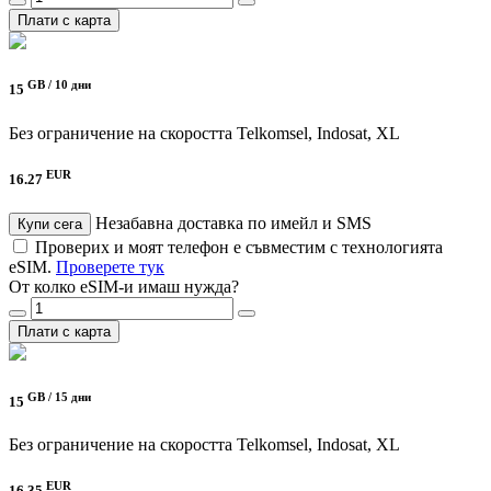
Плати с карта
GB /
10 дни
15
Без ограничение на скоростта
Telkomsel, Indosat, XL
EUR
16.27
Незабавна доставка по имейл и SMS
Купи сега
Проверих и моят телефон е съвместим с технологията
eSIM.
Проверете тук
От колко eSIM-и имаш нужда?
Плати с карта
GB /
15 дни
15
Без ограничение на скоростта
Telkomsel, Indosat, XL
EUR