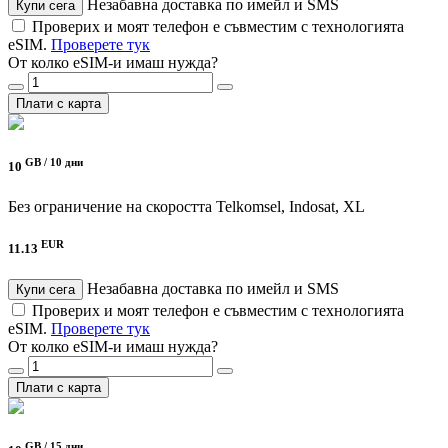
Незабавна доставка по имейл и SMS
Купи сега
Проверих и моят телефон е съвместим с технологията
eSIM.
Проверете тук
От колко eSIM-и имаш нужда?
Плати с карта
GB /
10 дни
10
Без ограничение на скоростта
Telkomsel, Indosat, XL
EUR
11.13
Незабавна доставка по имейл и SMS
Купи сега
Проверих и моят телефон е съвместим с технологията
eSIM.
Проверете тук
От колко eSIM-и имаш нужда?
Плати с карта
GB /
15 дни