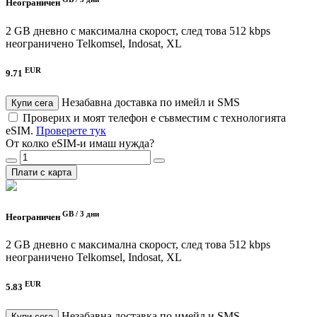
Неограничен
2 GB дневно с максимална скорост, след това 512 kbps
неограничено
Telkomsel, Indosat, XL
EUR
9.71
Незабавна доставка по имейл и SMS
Купи сега
Проверих и моят телефон е съвместим с технологията
eSIM.
Проверете тук
От колко eSIM-и имаш нужда?
Плати с карта
GB /
3 дни
Неограничен
2 GB дневно с максимална скорост, след това 512 kbps
неограничено
Telkomsel, Indosat, XL
EUR
5.83
Незабавна доставка по имейл и SMS
Купи сега