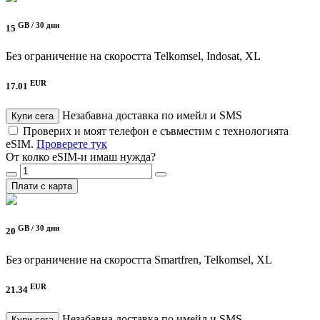
GB /
30 дни
15
Без ограничение на скоростта
Telkomsel, Indosat, XL
EUR
17.01
Незабавна доставка по имейл и SMS
Купи сега
Проверих и моят телефон е съвместим с технологията
eSIM.
Проверете тук
От колко eSIM-и имаш нужда?
Плати с карта
GB /
30 дни
20
Без ограничение на скоростта
Smartfren, Telkomsel, XL
EUR
21.34
Незабавна доставка по имейл и SMS
Купи сега