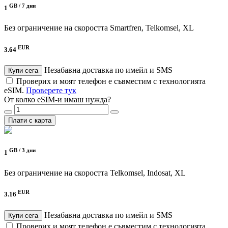
GB /
7 дни
1
Без ограничение на скоростта
Smartfren, Telkomsel, XL
EUR
3.64
Незабавна доставка по имейл и SMS
Купи сега
Проверих и моят телефон е съвместим с технологията
eSIM.
Проверете тук
От колко eSIM-и имаш нужда?
Плати с карта
GB /
3 дни
1
Без ограничение на скоростта
Telkomsel, Indosat, XL
EUR
3.16
Незабавна доставка по имейл и SMS
Купи сега
Проверих и моят телефон е съвместим с технологията