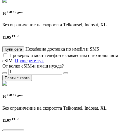
GB /
5 дни
10
Без ограничение на скоростта
Telkomsel, Indosat, XL
EUR
11.05
Незабавна доставка по имейл и SMS
Купи сега
Проверих и моят телефон е съвместим с технологията
eSIM.
Проверете тук
От колко eSIM-и имаш нужда?
Плати с карта
GB /
7 дни
10
Без ограничение на скоростта
Telkomsel, Indosat, XL
EUR
11.07