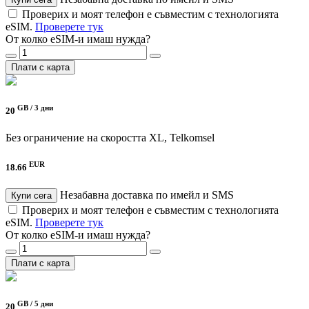
Проверих и моят телефон е съвместим с технологията
eSIM.
Проверете тук
От колко eSIM-и имаш нужда?
Плати с карта
GB /
3 дни
20
Без ограничение на скоростта
XL, Telkomsel
EUR
18.66
Незабавна доставка по имейл и SMS
Купи сега
Проверих и моят телефон е съвместим с технологията
eSIM.
Проверете тук
От колко eSIM-и имаш нужда?
Плати с карта
GB /
5 дни
20