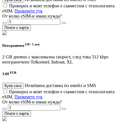
Проверих и моят телефон е съвместим с технологията
eSIM.
Проверете тук
От колко eSIM-и имаш нужда?
Плати с карта
GB /
1 ден
Неограничен
2 GB дневно с максимална скорост, след това 512 kbps
неограничено
Telkomsel, Indosat, XL
EUR
3.88
Незабавна доставка по имейл и SMS
Купи сега
Проверих и моят телефон е съвместим с технологията
eSIM.
Проверете тук
От колко eSIM-и имаш нужда?
Плати с карта