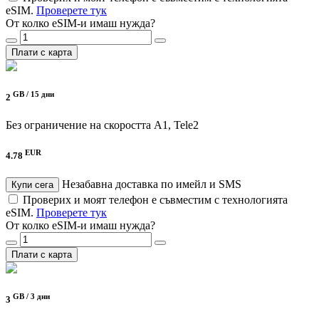
eSIM.
Проверете тук
От колко eSIM-и имаш нужда?
Плати с карта
GB /
15 дни
2
Без ограничение на скоростта
A1, Tele2
EUR
4.78
Незабавна доставка по имейл и SMS
Купи сега
Проверих и моят телефон е съвместим с технологията
eSIM.
Проверете тук
От колко eSIM-и имаш нужда?
Плати с карта
GB /
3 дни
3