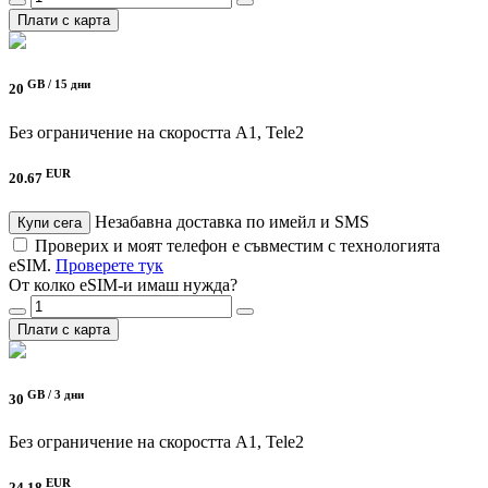
Плати с карта
GB /
15 дни
20
Без ограничение на скоростта
A1, Tele2
EUR
20.67
Незабавна доставка по имейл и SMS
Купи сега
Проверих и моят телефон е съвместим с технологията
eSIM.
Проверете тук
От колко eSIM-и имаш нужда?
Плати с карта
GB /
3 дни
30
Без ограничение на скоростта
A1, Tele2
EUR