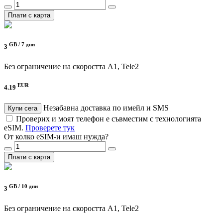
Плати с карта
GB /
7 дни
3
Без ограничение на скоростта
A1, Tele2
EUR
4.19
Незабавна доставка по имейл и SMS
Купи сега
Проверих и моят телефон е съвместим с технологията
eSIM.
Проверете тук
От колко eSIM-и имаш нужда?
Плати с карта
GB /
10 дни
3
Без ограничение на скоростта
A1, Tele2