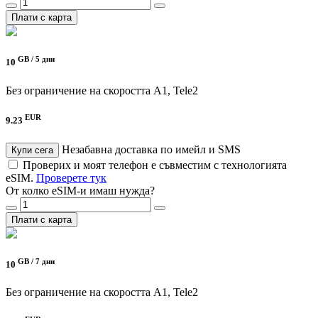
Плати с карта
GB /
5 дни
10
Без ограничение на скоростта
A1, Tele2
EUR
9.23
Незабавна доставка по имейл и SMS
Купи сега
Проверих и моят телефон е съвместим с технологията
eSIM.
Проверете тук
От колко eSIM-и имаш нужда?
Плати с карта
GB /
7 дни
10
Без ограничение на скоростта
A1, Tele2