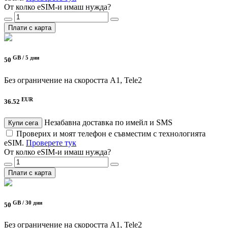
От колко eSIM-и имаш нужда?
Плати с карта
GB /
5 дни
50
Без ограничение на скоростта
A1, Tele2
EUR
36.52
Незабавна доставка по имейл и SMS
Купи сега
Проверих и моят телефон е съвместим с технологията
eSIM.
Проверете тук
От колко eSIM-и имаш нужда?
Плати с карта
GB /
30 дни
50
Без ограничение на скоростта
A1, Tele2