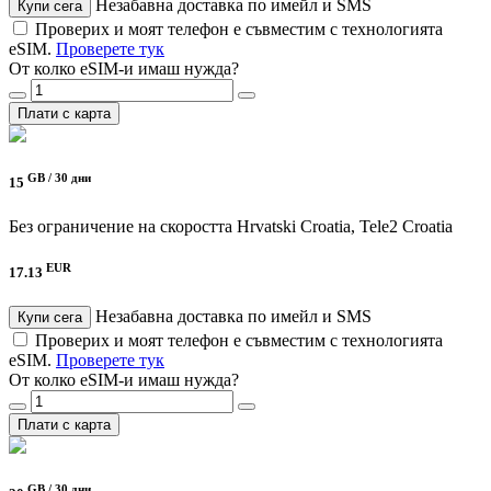
Незабавна доставка по имейл и SMS
Купи сега
Проверих и моят телефон е съвместим с технологията
eSIM.
Проверете тук
От колко eSIM-и имаш нужда?
Плати с карта
GB /
30 дни
15
Без ограничение на скоростта
Hrvatski Croatia, Tele2 Croatia
EUR
17.13
Незабавна доставка по имейл и SMS
Купи сега
Проверих и моят телефон е съвместим с технологията
eSIM.
Проверете тук
От колко eSIM-и имаш нужда?
Плати с карта
GB /
30 дни