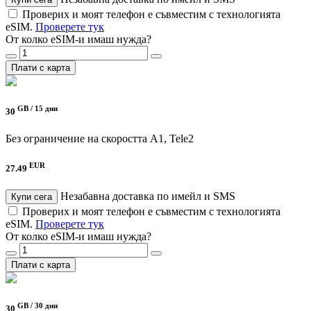
Проверих и моят телефон е съвместим с технологията
eSIM.
Проверете тук
От колко eSIM-и имаш нужда?
Плати с карта
GB /
15 дни
30
Без ограничение на скоростта
A1, Tele2
EUR
27.49
Незабавна доставка по имейл и SMS
Купи сега
Проверих и моят телефон е съвместим с технологията
eSIM.
Проверете тук
От колко eSIM-и имаш нужда?
Плати с карта
GB /
30 дни
30