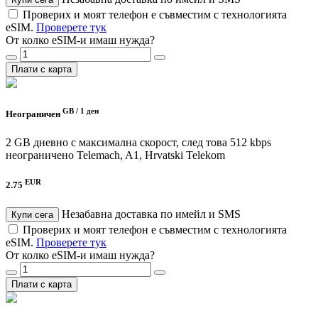
Проверих и моят телефон е съвместим с технологията
eSIM.
Проверете тук
От колко eSIM-и имаш нужда?
Плати с карта
GB /
1 ден
Неограничен
2 GB дневно с максимална скорост, след това 512 kbps
неограничено
Telemach, A1, Hrvatski Telekom
EUR
2.75
Незабавна доставка по имейл и SMS
Купи сега
Проверих и моят телефон е съвместим с технологията
eSIM.
Проверете тук
От колко eSIM-и имаш нужда?
Плати с карта