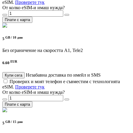
eSIM.
Проверете тук
От колко eSIM-и имаш нужда?
Плати с карта
GB /
10 дни
5
Без ограничение на скоростта
A1, Tele2
EUR
6.60
Незабавна доставка по имейл и SMS
Купи сега
Проверих и моят телефон е съвместим с технологията
eSIM.
Проверете тук
От колко eSIM-и имаш нужда?
Плати с карта
GB /
15 дни
5