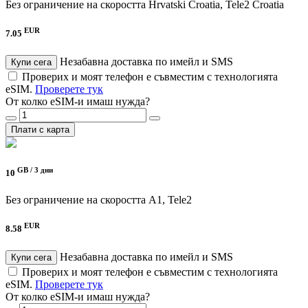
Без ограничение на скоростта
Hrvatski Croatia, Tele2 Croatia
EUR
7.05
Незабавна доставка по имейл и SMS
Купи сега
Проверих и моят телефон е съвместим с технологията
eSIM.
Проверете тук
От колко eSIM-и имаш нужда?
Плати с карта
GB /
3 дни
10
Без ограничение на скоростта
A1, Tele2
EUR
8.58
Незабавна доставка по имейл и SMS
Купи сега
Проверих и моят телефон е съвместим с технологията
eSIM.
Проверете тук
От колко eSIM-и имаш нужда?