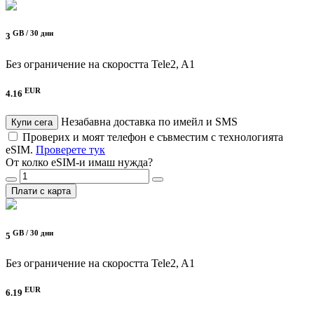
GB /
30 дни
3
Без ограничение на скоростта
Tele2, A1
EUR
4.16
Незабавна доставка по имейл и SMS
Купи сега
Проверих и моят телефон е съвместим с технологията
eSIM.
Проверете тук
От колко eSIM-и имаш нужда?
Плати с карта
GB /
30 дни
5
Без ограничение на скоростта
Tele2, A1
EUR
6.19