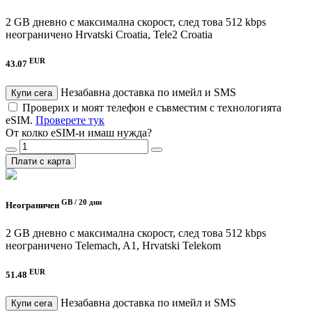
2 GB дневно с максимална скорост, след това 512 kbps
неограничено
Hrvatski Croatia, Tele2 Croatia
EUR
43.07
Незабавна доставка по имейл и SMS
Купи сега
Проверих и моят телефон е съвместим с технологията
eSIM.
Проверете тук
От колко eSIM-и имаш нужда?
Плати с карта
GB /
20 дни
Неограничен
2 GB дневно с максимална скорост, след това 512 kbps
неограничено
Telemach, A1, Hrvatski Telekom
EUR
51.48
Незабавна доставка по имейл и SMS
Купи сега