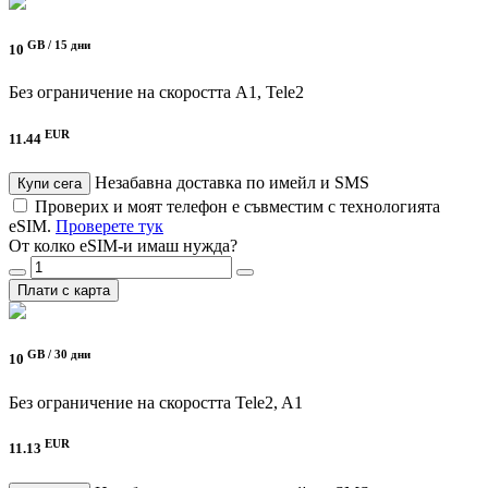
GB /
15 дни
10
Без ограничение на скоростта
A1, Tele2
EUR
11.44
Незабавна доставка по имейл и SMS
Купи сега
Проверих и моят телефон е съвместим с технологията
eSIM.
Проверете тук
От колко eSIM-и имаш нужда?
Плати с карта
GB /
30 дни
10
Без ограничение на скоростта
Tele2, A1
EUR
11.13