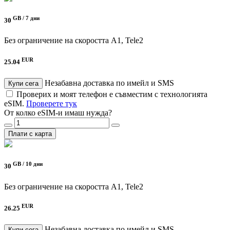
GB /
7 дни
30
Без ограничение на скоростта
A1, Tele2
EUR
25.04
Незабавна доставка по имейл и SMS
Купи сега
Проверих и моят телефон е съвместим с технологията
eSIM.
Проверете тук
От колко eSIM-и имаш нужда?
Плати с карта
GB /
10 дни
30
Без ограничение на скоростта
A1, Tele2
EUR
26.25
Незабавна доставка по имейл и SMS
Купи сега