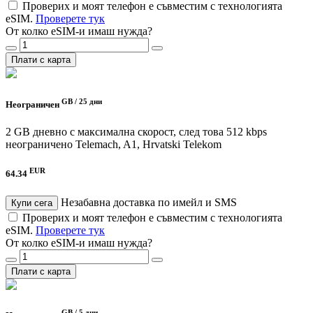
Проверих и моят телефон е съвместим с технологията
eSIM.
Проверете тук
От колко eSIM-и имаш нужда?
Плати с карта
GB /
25 дни
Неограничен
2 GB дневно с максимална скорост, след това 512 kbps
неограничено
Telemach, A1, Hrvatski Telekom
EUR
64.34
Незабавна доставка по имейл и SMS
Купи сега
Проверих и моят телефон е съвместим с технологията
eSIM.
Проверете тук
От колко eSIM-и имаш нужда?
Плати с карта
GB /
5 дни