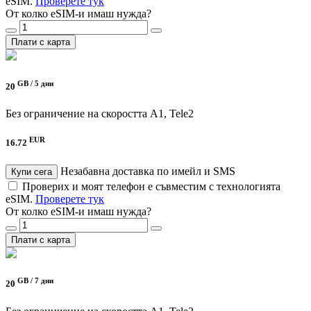
eSIM.
Проверете тук
От колко eSIM-и имаш нужда?
Плати с карта
GB /
5 дни
20
Без ограничение на скоростта
A1, Tele2
EUR
16.72
Незабавна доставка по имейл и SMS
Купи сега
Проверих и моят телефон е съвместим с технологията
eSIM.
Проверете тук
От колко eSIM-и имаш нужда?
Плати с карта
GB /
7 дни
20