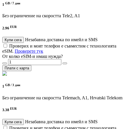
GB /
7 дни
1
Без ограничение на скоростта
Tele2, A1
EUR
2.96
Незабавна доставка по имейл и SMS
Купи сега
Проверих и моят телефон е съвместим с технологията
eSIM.
Проверете тук
От колко eSIM-и имаш нужда?
Плати с карта
GB /
3 дни
1
Без ограничение на скоростта
Telemach, A1, Hrvatski Telekom
EUR
3.38
Незабавна доставка по имейл и SMS
Купи сега
Проверих и моят телефон е съвместим с технологията