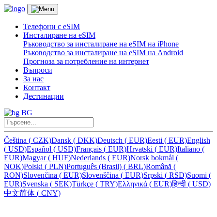
Телефони с eSIM
Инсталиране на eSIM
Ръководство за инсталиране на eSIM на iPhone
Ръководство за инсталиране на eSIM на Android
Прогноза за потребление на интернет
Въпроси
За нас
Контакт
Дестинации
BG
Čeština
(
CZK)
Dansk
(
DKK)
Deutsch
(
EUR)
Eesti
(
EUR)
English
(
USD)
Español
(
USD)
Français
(
EUR)
Hrvatski
(
EUR)
Italiano
(
EUR)
Magyar
(
HUF)
Nederlands
(
EUR)
Norsk bokmål
(
NOK)
Polski
(
PLN)
Português (Brasil)
(
BRL)
Română
(
RON)
Slovenčina
(
EUR)
Slovenščina
(
EUR)
Srpski
(
RSD)
Suomi
(
EUR)
Svenska
(
SEK)
Türkçe
(
TRY)
Ελληνικά
(
EUR)
हिन्दी
(
USD)
中文简体
(
CNY)