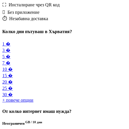
⛶️️ Инсталиране чрез QR код
️ Без приложение
⏱️️ Незабавна доставка
Колко дни пътуваш в Хърватия?
1 �
3 �
5 �
7 �
10 �
15 �
20 �
25 �
30 �
+ повече опции
От колко интернет имаш нужда?
GB /
10 дни
Неограничен