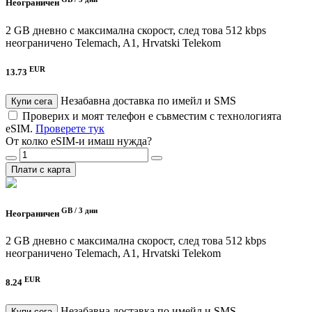
Неограничен
2 GB дневно с максимална скорост, след това 512 kbps
неограничено
Telemach, A1, Hrvatski Telekom
EUR
13.73
Незабавна доставка по имейл и SMS
Купи сега
Проверих и моят телефон е съвместим с технологията
eSIM.
Проверете тук
От колко eSIM-и имаш нужда?
Плати с карта
GB /
3 дни
Неограничен
2 GB дневно с максимална скорост, след това 512 kbps
неограничено
Telemach, A1, Hrvatski Telekom
EUR
8.24
Незабавна доставка по имейл и SMS
Купи сега