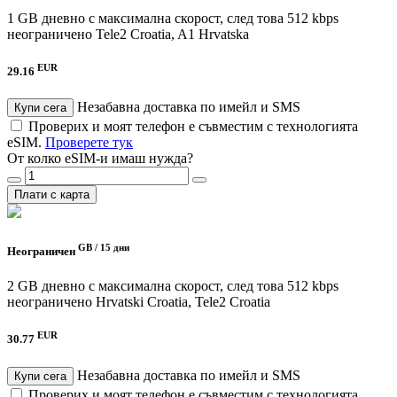
1 GB дневно с максимална скорост, след това 512 kbps
неограничено
Tele2 Croatia, A1 Hrvatska
EUR
29.16
Незабавна доставка по имейл и SMS
Купи сега
Проверих и моят телефон е съвместим с технологията
eSIM.
Проверете тук
От колко eSIM-и имаш нужда?
Плати с карта
GB /
15 дни
Неограничен
2 GB дневно с максимална скорост, след това 512 kbps
неограничено
Hrvatski Croatia, Tele2 Croatia
EUR
30.77
Незабавна доставка по имейл и SMS
Купи сега
Проверих и моят телефон е съвместим с технологията