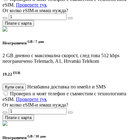
eSIM.
Проверете тук
От колко eSIM-и имаш нужда?
Плати с карта
GB /
7 дни
Неограничен
2 GB дневно с максимална скорост, след това 512 kbps
неограничено
Telemach, A1, Hrvatski Telekom
EUR
19.22
Незабавна доставка по имейл и SMS
Купи сега
Проверих и моят телефон е съвместим с технологията
eSIM.
Проверете тук
От колко eSIM-и имаш нужда?
Плати с карта
GB /
30 дни
Неограничен