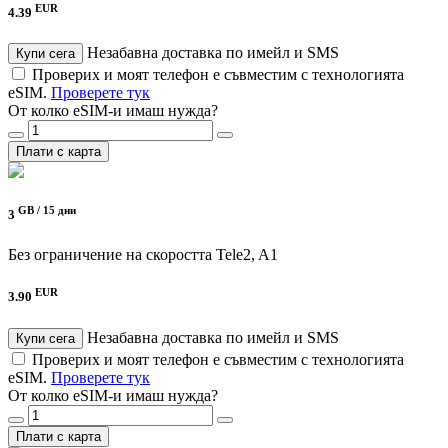
EUR
4.39
Незабавна доставка по имейл и SMS
Купи сега
Проверих и моят телефон е съвместим с технологията
eSIM.
Проверете тук
От колко eSIM-и имаш нужда?
Плати с карта
GB /
15 дни
3
Без ограничение на скоростта
Tele2, A1
EUR
3.90
Незабавна доставка по имейл и SMS
Купи сега
Проверих и моят телефон е съвместим с технологията
eSIM.
Проверете тук
От колко eSIM-и имаш нужда?
Плати с карта