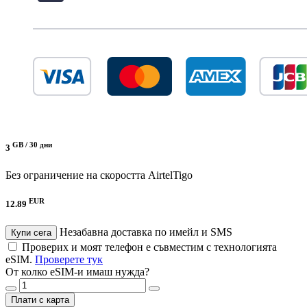
GB /
30 дни
3
Без ограничение на скоростта
AirtelTigo
EUR
12.89
Незабавна доставка по имейл и SMS
Купи сега
Проверих и моят телефон е съвместим с технологията
eSIM.
Проверете тук
От колко eSIM-и имаш нужда?
Плати с карта