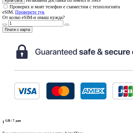
Незабавна доставка по имейл и SMS
Купи сега
Проверих и моят телефон е съвместим с технологията
eSIM.
Проверете тук
От колко eSIM-и имаш нужда?
Плати с карта
GB /
7 дни
1