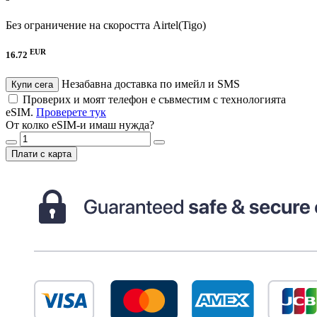
Без ограничение на скоростта
Airtel(Tigo)
EUR
16.72
Незабавна доставка по имейл и SMS
Купи сега
Проверих и моят телефон е съвместим с технологията
eSIM.
Проверете тук
От колко eSIM-и имаш нужда?
Плати с карта