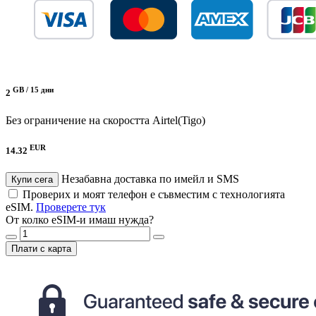
GB /
15 дни
2
Без ограничение на скоростта
Airtel(Tigo)
EUR
14.32
Незабавна доставка по имейл и SMS
Купи сега
Проверих и моят телефон е съвместим с технологията
eSIM.
Проверете тук
От колко eSIM-и имаш нужда?
Плати с карта