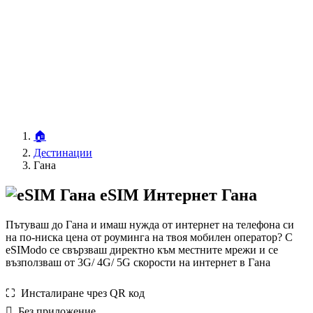
🏠
Дестинации
Гана
eSIM Интернет Гана
Пътуваш до Гана и имаш нужда от интернет на телефона си
на по-ниска цена от роуминга на твоя мобилен оператор? С
eSIModo се свързваш директно към местните мрежи и се
възползваш от 3G/ 4G/ 5G скорости на интернет в Гана
⛶️️ Инсталиране чрез QR код
️ Без приложение