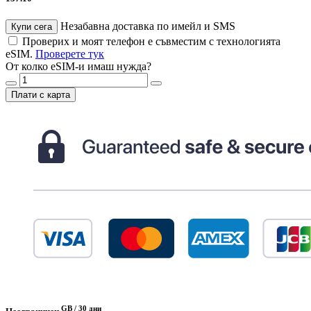
Незабавна доставка по имейл и SMS
Купи сега
Проверих и моят телефон е съвместим с технологията
eSIM.
Проверете тук
От колко eSIM-и имаш нужда?
Плати с карта
GB /
30 дни