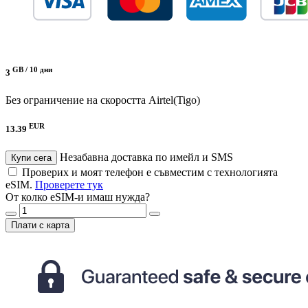
GB /
10 дни
3
Без ограничение на скоростта
Airtel(Tigo)
EUR
13.39
Незабавна доставка по имейл и SMS
Купи сега
Проверих и моят телефон е съвместим с технологията
eSIM.
Проверете тук
От колко eSIM-и имаш нужда?
Плати с карта