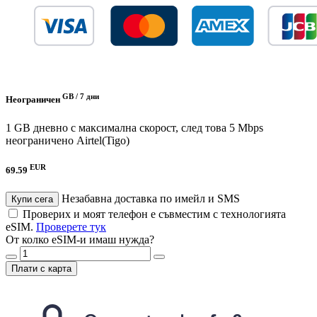
GB /
7 дни
Неограничен
1 GB дневно с максимална скорост, след това 5 Mbps
неограничено
Airtel(Tigo)
EUR
69.59
Незабавна доставка по имейл и SMS
Купи сега
Проверих и моят телефон е съвместим с технологията
eSIM.
Проверете тук
От колко eSIM-и имаш нужда?
Плати с карта