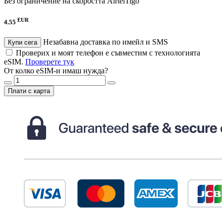
Без ограничение на скоростта
AirtelTigo
EUR
4.55
Незабавна доставка по имейл и SMS
Купи сега
Проверих и моят телефон е съвместим с технологията
eSIM.
Проверете тук
От колко eSIM-и имаш нужда?
Плати с карта