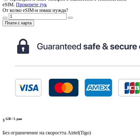
eSIM.
Проверете тук
От колко eSIM-и имаш нужда?
Плати с карта
GB /
5 дни
3
Без ограничение на скоростта
Airtel(Tigo)