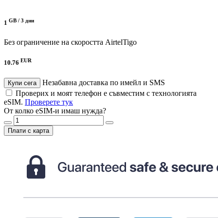
GB /
3 дни
1
Без ограничение на скоростта
AirtelTigo
EUR
10.76
Незабавна доставка по имейл и SMS
Купи сега
Проверих и моят телефон е съвместим с технологията
eSIM.
Проверете тук
От колко eSIM-и имаш нужда?
Плати с карта