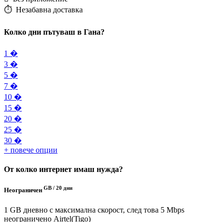
⏱️️ Незабавна доставка
Колко дни пътуваш в Гана?
1 �
3 �
5 �
7 �
10 �
15 �
20 �
25 �
30 �
+ повече опции
От колко интернет имаш нужда?
GB /
20 дни
Неограничен
1 GB дневно с максимална скорост, след това 5 Mbps
неограничено
Airtel(Tigo)