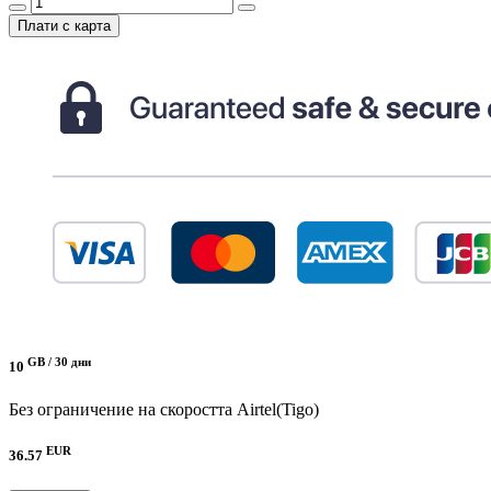
Плати с карта
GB /
30 дни
10
Без ограничение на скоростта
Airtel(Tigo)
EUR
36.57