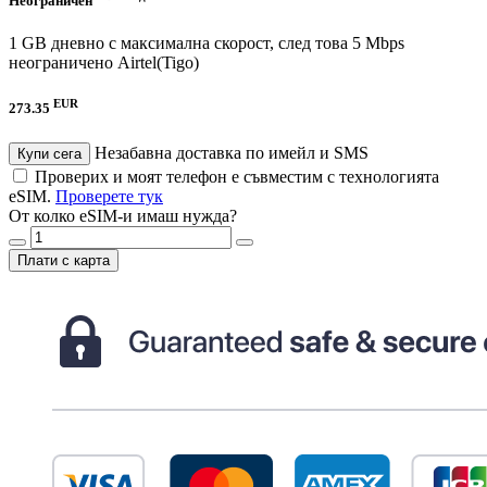
Неограничен
1 GB дневно с максимална скорост, след това 5 Mbps
неограничено
Airtel(Tigo)
EUR
273.35
Незабавна доставка по имейл и SMS
Купи сега
Проверих и моят телефон е съвместим с технологията
eSIM.
Проверете тук
От колко eSIM-и имаш нужда?
Плати с карта