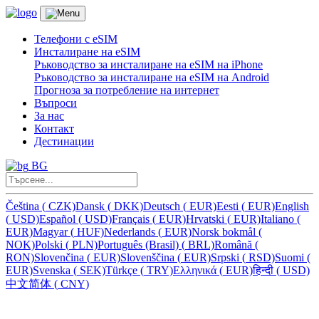
Телефони с eSIM
Инсталиране на eSIM
Ръководство за инсталиране на eSIM на iPhone
Ръководство за инсталиране на eSIM на Android
Прогноза за потребление на интернет
Въпроси
За нас
Контакт
Дестинации
BG
Čeština
(
CZK)
Dansk
(
DKK)
Deutsch
(
EUR)
Eesti
(
EUR)
English
(
USD)
Español
(
USD)
Français
(
EUR)
Hrvatski
(
EUR)
Italiano
(
EUR)
Magyar
(
HUF)
Nederlands
(
EUR)
Norsk bokmål
(
NOK)
Polski
(
PLN)
Português (Brasil)
(
BRL)
Română
(
RON)
Slovenčina
(
EUR)
Slovenščina
(
EUR)
Srpski
(
RSD)
Suomi
(
EUR)
Svenska
(
SEK)
Türkçe
(
TRY)
Ελληνικά
(
EUR)
हिन्दी
(
USD)
中文简体
(
CNY)