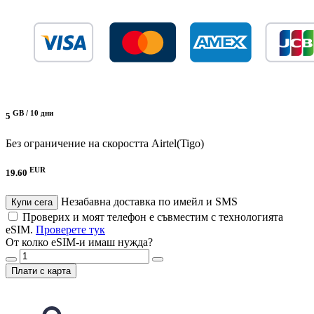
GB /
10 дни
5
Без ограничение на скоростта
Airtel(Tigo)
EUR
19.60
Незабавна доставка по имейл и SMS
Купи сега
Проверих и моят телефон е съвместим с технологията
eSIM.
Проверете тук
От колко eSIM-и имаш нужда?
Плати с карта