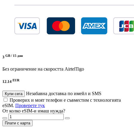
GB /
15 дни
3
Без ограничение на скоростта
AirtelTigo
EUR
12.14
Незабавна доставка по имейл и SMS
Купи сега
Проверих и моят телефон е съвместим с технологията
eSIM.
Проверете тук
От колко eSIM-и имаш нужда?
Плати с карта