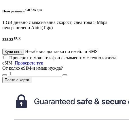
GB /
25 дни
Неограничен
1 GB дневно с максимална скорост, след това 5 Mbps
неограничено
Airtel(Tigo)
EUR
228.22
Незабавна доставка по имейл и SMS
Купи сега
Проверих и моят телефон е съвместим с технологията
eSIM.
Проверете тук
От колко eSIM-и имаш нужда?
Плати с карта