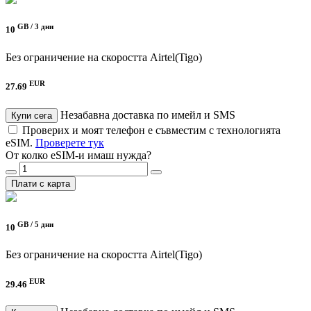
GB /
3 дни
10
Без ограничение на скоростта
Airtel(Tigo)
EUR
27.69
Незабавна доставка по имейл и SMS
Купи сега
Проверих и моят телефон е съвместим с технологията
eSIM.
Проверете тук
От колко eSIM-и имаш нужда?
Плати с карта
GB /
5 дни
10
Без ограничение на скоростта
Airtel(Tigo)
EUR
29.46