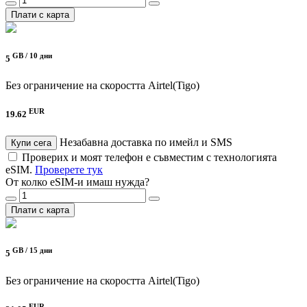
Плати с карта
GB /
10 дни
5
Без ограничение на скоростта
Airtel(Tigo)
EUR
19.62
Незабавна доставка по имейл и SMS
Купи сега
Проверих и моят телефон е съвместим с технологията
eSIM.
Проверете тук
От колко eSIM-и имаш нужда?
Плати с карта
GB /
15 дни
5
Без ограничение на скоростта
Airtel(Tigo)
EUR