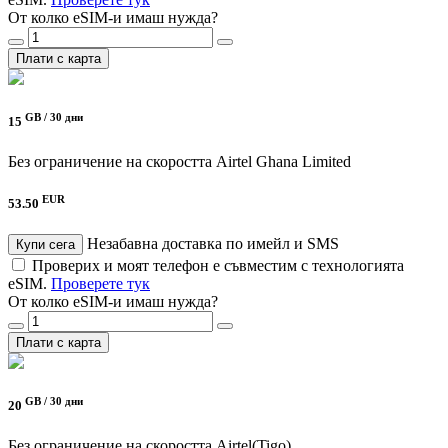
От колко eSIM-и имаш нужда?
Плати с карта
GB /
30 дни
15
Без ограничение на скоростта
Airtel Ghana Limited
EUR
53.50
Незабавна доставка по имейл и SMS
Купи сега
Проверих и моят телефон е съвместим с технологията
eSIM.
Проверете тук
От колко eSIM-и имаш нужда?
Плати с карта
GB /
30 дни
20
Без ограничение на скоростта
Airtel(Tigo)