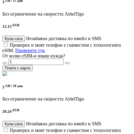
GB /
15 дни
3
Без ограничение на скоростта
AirtelTigo
EUR
12.15
Незабавна доставка по имейл и SMS
Купи сега
Проверих и моят телефон е съвместим с технологията
eSIM.
Проверете тук
От колко eSIM-и имаш нужда?
Плати с карта
GB /
30 дни
5
Без ограничение на скоростта
AirtelTigo
EUR
20.24
Незабавна доставка по имейл и SMS
Купи сега
Проверих и моят телефон е съвместим с технологията