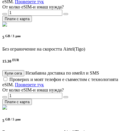
eSIM.
Проверете тук
От колко eSIM-и имаш нужда?
Плати с карта
GB /
3 дни
5
Без ограничение на скоростта
Airtel(Tigo)
EUR
15.30
Незабавна доставка по имейл и SMS
Купи сега
Проверих и моят телефон е съвместим с технологията
eSIM.
Проверете тук
От колко eSIM-и имаш нужда?
Плати с карта
GB /
5 дни
5