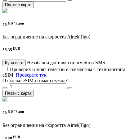
Плати с карта
GB /
5 дни
20
Без ограничение на скоростта
Airtel(Tigo)
EUR
55.35
Незабавна доставка по имейл и SMS
Купи сега
Проверих и моят телефон е съвместим с технологията
eSIM.
Проверете тук
От колко eSIM-и имаш нужда?
Плати с карта
GB /
7 дни
20
Без ограничение на скоростта
Airtel(Tigo)
EUR
58.48