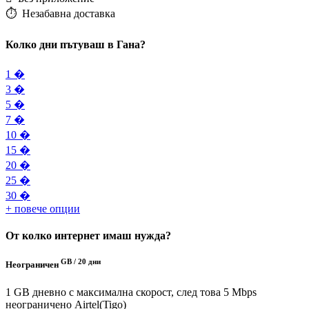
⏱️️ Незабавна доставка
Колко дни пътуваш в Гана?
1 �
3 �
5 �
7 �
10 �
15 �
20 �
25 �
30 �
+ повече опции
От колко интернет имаш нужда?
GB /
20 дни
Неограничен
1 GB дневно с максимална скорост, след това 5 Mbps
неограничено
Airtel(Tigo)