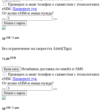
Проверих и моят телефон е съвместим с технологията
eSIM.
Проверете тук
От колко eSIM-и имаш нужда?
Плати с карта
GB /
3 дни
30
Без ограничение на скоростта
Airtel(Tigo)
EUR
71.89
Незабавна доставка по имейл и SMS
Купи сега
Проверих и моят телефон е съвместим с технологията
eSIM.
Проверете тук
От колко eSIM-и имаш нужда?
Плати с карта
GB /
5 дни
30