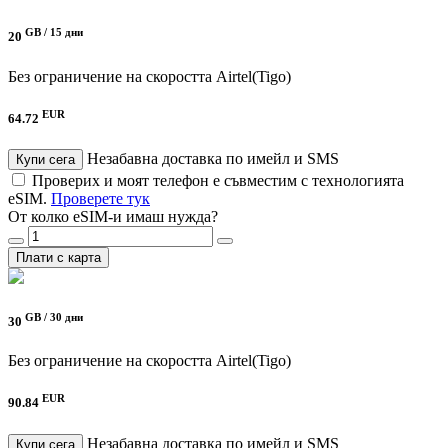
GB /
15 дни
20
Без ограничение на скоростта
Airtel(Tigo)
EUR
64.72
Незабавна доставка по имейл и SMS
Купи сега
Проверих и моят телефон е съвместим с технологията
eSIM.
Проверете тук
От колко eSIM-и имаш нужда?
Плати с карта
GB /
30 дни
30
Без ограничение на скоростта
Airtel(Tigo)
EUR
90.84
Незабавна доставка по имейл и SMS
Купи сега