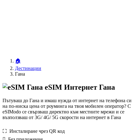
🏠
Дестинации
Гана
eSIM Интернет Гана
Пътуваш до Гана и имаш нужда от интернет на телефона си
на по-ниска цена от роуминга на твоя мобилен оператор? С
eSIModo се свързваш директно към местните мрежи и се
възползваш от 3G/ 4G/ 5G скорости на интернет в Гана
⛶️️ Инсталиране чрез QR код
️ Без приложение