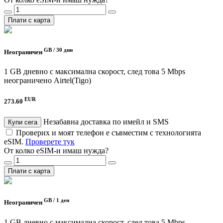
Плати с карта
GB /
30 дни
Неограничен
1 GB дневно с максимална скорост, след това 5 Mbps
неограничено
Airtel(Tigo)
EUR
273.60
Незабавна доставка по имейл и SMS
Купи сега
Проверих и моят телефон е съвместим с технологията
eSIM.
Проверете тук
От колко eSIM-и имаш нужда?
Плати с карта
GB /
1 ден
Неограничен
1 GB дневно с максимална скорост, след това 5 Mbps