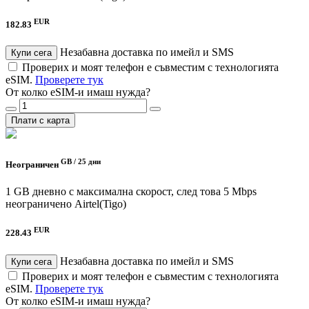
EUR
182.83
Незабавна доставка по имейл и SMS
Купи сега
Проверих и моят телефон е съвместим с технологията
eSIM.
Проверете тук
От колко eSIM-и имаш нужда?
Плати с карта
GB /
25 дни
Неограничен
1 GB дневно с максимална скорост, след това 5 Mbps
неограничено
Airtel(Tigo)
EUR
228.43
Незабавна доставка по имейл и SMS
Купи сега
Проверих и моят телефон е съвместим с технологията
eSIM.
Проверете тук
От колко eSIM-и имаш нужда?