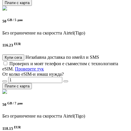
Плати с карта
GB /
5 дни
50
Без ограничение на скоростта
Airtel(Tigo)
EUR
116.23
Незабавна доставка по имейл и SMS
Купи сега
Проверих и моят телефон е съвместим с технологията
eSIM.
Проверете тук
От колко eSIM-и имаш нужда?
Плати с карта
GB /
7 дни
50
Без ограничение на скоростта
Airtel(Tigo)
EUR
118.15