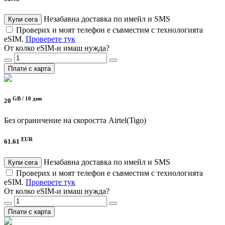
Незабавна доставка по имейл и SMS
Купи сега
Проверих и моят телефон е съвместим с технологията
eSIM.
Проверете тук
От колко eSIM-и имаш нужда?
Плати с карта
GB /
10 дни
20
Без ограничение на скоростта
Airtel(Tigo)
EUR
61.61
Незабавна доставка по имейл и SMS
Купи сега
Проверих и моят телефон е съвместим с технологията
eSIM.
Проверете тук
От колко eSIM-и имаш нужда?
Плати с карта