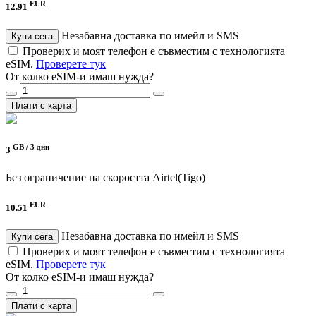
EUR
12.91
Незабавна доставка по имейл и SMS
Купи сега
Проверих и моят телефон е съвместим с технологията
eSIM.
Проверете тук
От колко eSIM-и имаш нужда?
Плати с карта
GB /
3 дни
3
Без ограничение на скоростта
Airtel(Tigo)
EUR
10.51
Незабавна доставка по имейл и SMS
Купи сега
Проверих и моят телефон е съвместим с технологията
eSIM.
Проверете тук
От колко eSIM-и имаш нужда?
Плати с карта