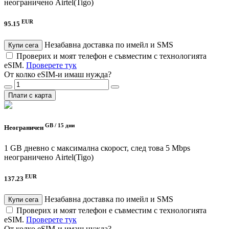
неограничено
Airtel(Tigo)
EUR
95.15
Незабавна доставка по имейл и SMS
Купи сега
Проверих и моят телефон е съвместим с технологията
eSIM.
Проверете тук
От колко eSIM-и имаш нужда?
Плати с карта
GB /
15 дни
Неограничен
1 GB дневно с максимална скорост, след това 5 Mbps
неограничено
Airtel(Tigo)
EUR
137.23
Незабавна доставка по имейл и SMS
Купи сега
Проверих и моят телефон е съвместим с технологията
eSIM.
Проверете тук
От колко eSIM-и имаш нужда?