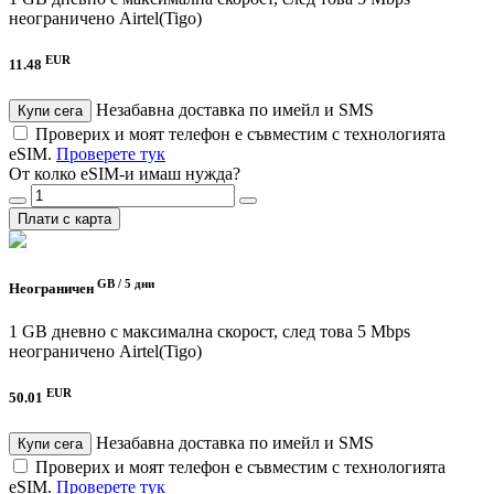
неограничено
Airtel(Tigo)
EUR
11.48
Незабавна доставка по имейл и SMS
Купи сега
Проверих и моят телефон е съвместим с технологията
eSIM.
Проверете тук
От колко eSIM-и имаш нужда?
Плати с карта
GB /
5 дни
Неограничен
1 GB дневно с максимална скорост, след това 5 Mbps
неограничено
Airtel(Tigo)
EUR
50.01
Незабавна доставка по имейл и SMS
Купи сега
Проверих и моят телефон е съвместим с технологията
eSIM.
Проверете тук