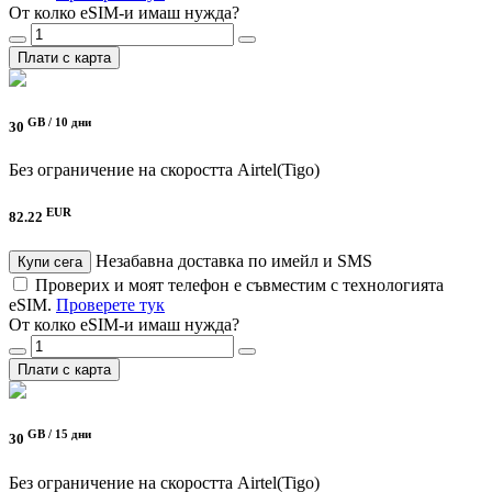
От колко eSIM-и имаш нужда?
Плати с карта
GB /
10 дни
30
Без ограничение на скоростта
Airtel(Tigo)
EUR
82.22
Незабавна доставка по имейл и SMS
Купи сега
Проверих и моят телефон е съвместим с технологията
eSIM.
Проверете тук
От колко eSIM-и имаш нужда?
Плати с карта
GB /
15 дни
30
Без ограничение на скоростта
Airtel(Tigo)