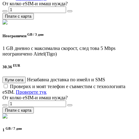
От колко eSIM-и имаш нужда?
Плати с карта
GB /
3 дни
Неограничен
1 GB дневно с максимална скорост, след това 5 Mbps
неограничено
Airtel(Tigo)
EUR
30.36
Незабавна доставка по имейл и SMS
Купи сега
Проверих и моят телефон е съвместим с технологията
eSIM.
Проверете тук
От колко eSIM-и имаш нужда?
Плати с карта
GB /
7 дни
1