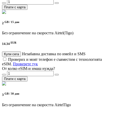
Плати с карта
GB /
15 дни
2
Без ограничение на скоростта
Airtel(Tigo)
EUR
14.34
Незабавна доставка по имейл и SMS
Купи сега
Проверих и моят телефон е съвместим с технологията
eSIM.
Проверете тук
От колко eSIM-и имаш нужда?
Плати с карта
GB /
30 дни
3
Без ограничение на скоростта
AirtelTigo