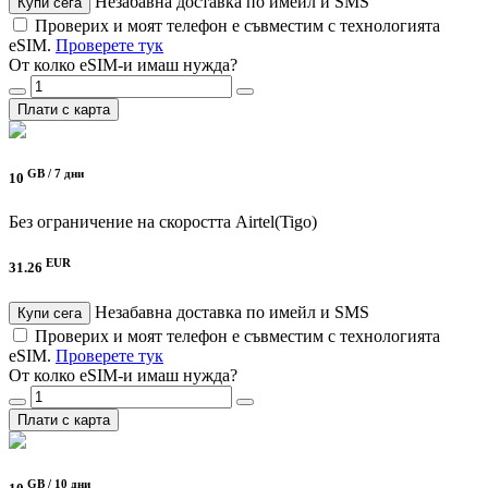
Незабавна доставка по имейл и SMS
Купи сега
Проверих и моят телефон е съвместим с технологията
eSIM.
Проверете тук
От колко eSIM-и имаш нужда?
Плати с карта
GB /
7 дни
10
Без ограничение на скоростта
Airtel(Tigo)
EUR
31.26
Незабавна доставка по имейл и SMS
Купи сега
Проверих и моят телефон е съвместим с технологията
eSIM.
Проверете тук
От колко eSIM-и имаш нужда?
Плати с карта
GB /
10 дни