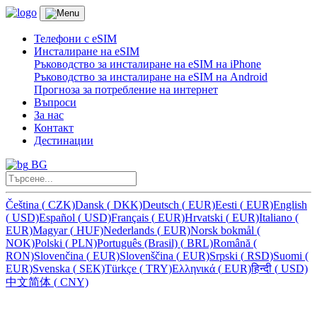
Телефони с eSIM
Инсталиране на eSIM
Ръководство за инсталиране на eSIM на iPhone
Ръководство за инсталиране на eSIM на Android
Прогноза за потребление на интернет
Въпроси
За нас
Контакт
Дестинации
BG
Čeština
(
CZK)
Dansk
(
DKK)
Deutsch
(
EUR)
Eesti
(
EUR)
English
(
USD)
Español
(
USD)
Français
(
EUR)
Hrvatski
(
EUR)
Italiano
(
EUR)
Magyar
(
HUF)
Nederlands
(
EUR)
Norsk bokmål
(
NOK)
Polski
(
PLN)
Português (Brasil)
(
BRL)
Română
(
RON)
Slovenčina
(
EUR)
Slovenščina
(
EUR)
Srpski
(
RSD)
Suomi
(
EUR)
Svenska
(
SEK)
Türkçe
(
TRY)
Ελληνικά
(
EUR)
हिन्दी
(
USD)
中文简体
(
CNY)