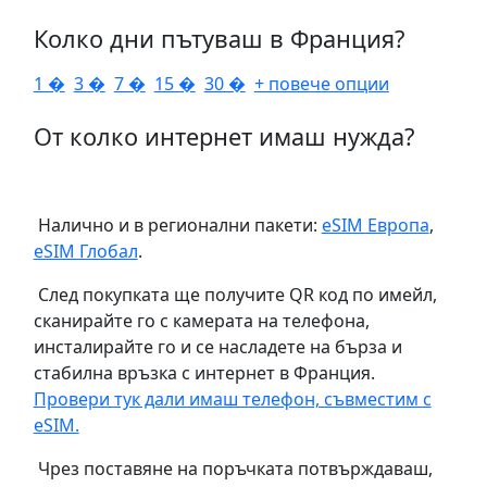
Колко дни пътуваш в Франция?
1 �
3 �
7 �
15 �
30 �
+ повече опции
От колко интернет имаш нужда?
Налично и в регионални пакети:
eSIM Европа
,
eSIM Глобал
.
След покупката ще получите QR код по имейл,
сканирайте го с камерата на телефона,
инсталирайте го и се насладете на бърза и
стабилна връзка с интернет в Франция.
Провери тук дали имаш телефон, съвместим с
eSIM.
Чрез поставяне на поръчката потвърждаваш,