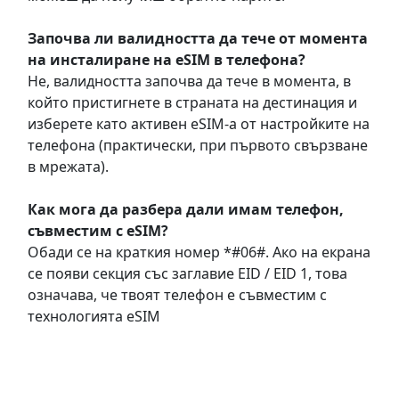
Започва ли валидността да тече от момента
на инсталиране на eSIM в телефона?
Не, валидността започва да тече в момента, в
който пристигнете в страната на дестинация и
изберете като активен eSIM-а от настройките на
телефона (практически, при първото свързване
в мрежата).
Как мога да разбера дали имам телефон,
съвместим с eSIM?
Обади се на краткия номер *#06#. Ако на екрана
се появи секция със заглавие EID / EID 1, това
означава, че твоят телефон е съвместим с
технологията eSIM
Често задавани въпроси