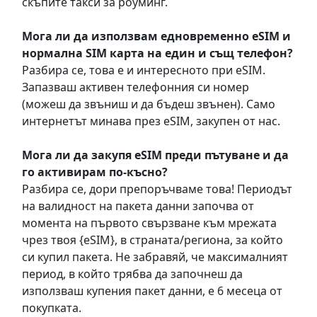
скъпите такси за роуминг.
Мога ли да използвам едновременно eSIM и
нормална SIM карта на един и същ телефон?
Разбира се, това е и интересното при eSIM.
Запазваш активен телефонния си номер
(можеш да звъниш и да бъдеш звънен). Само
интернетът минава през eSIM, закупен от нас.
Мога ли да закупя eSIM преди пътуване и да
го активирам по-късно?
Разбира се, дори препоръчваме това! Периодът
на валидност на пакета данни започва от
момента на първото свързване към мрежата
чрез твоя {eSIM}, в страната/региона, за който
си купил пакета. Не забравяй, че максималният
период, в който трябва да започнеш да
използваш купения пакет данни, е 6 месеца от
покупката.