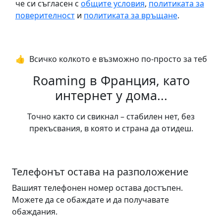
че си съгласен с
общите условия
,
политиката за
поверителност
и
политиката за връщане
.
👍️ Всичко колкото е възможно по-просто за теб
Roaming в Франция, като
интернет у дома...
Точно както си свикнал – стабилен нет, без
прекъсвания, в която и страна да отидеш.
Телефонът остава на разположение
Вашият телефонен номер остава достъпен.
Можете да се обаждате и да получавате
обаждания.