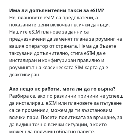
Има ли допълнителни такси за eSIM?
Не, плановете eSIM са предплатени, а
показаните цени включват всички данъци.
Нашите eSIM планове за данни са
предназначени да заменят плана за роуминг на
вашия оператор от страната. Няма да бъдете
таксувани допълнително, стига eSIM да е
инсталиран и конфигуриран правилно и
роумингът на класическата SIM карта да е
деактивиран.
Ако нещо не работи, мога ли да го върна?
Разбира се, ако по различни причини не успееш
да инсталираш eSIM или плановете за пътуване
са се променили, можем да ти възстановим
всички пари. Посети политиката за връщане, за
да видиш точно всички ситуации, в които
можеш да получиш обратно парите.