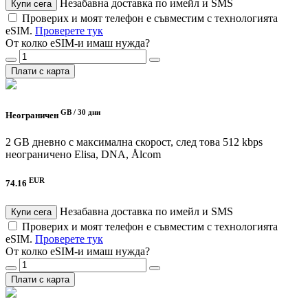
Незабавна доставка по имейл и SMS
Купи сега
Проверих и моят телефон е съвместим с технологията
eSIM.
Проверете тук
От колко eSIM-и имаш нужда?
Плати с карта
GB /
30 дни
Неограничен
2 GB дневно с максимална скорост, след това 512 kbps
неограничено
Elisa, DNA, Ålcom
EUR
74.16
Незабавна доставка по имейл и SMS
Купи сега
Проверих и моят телефон е съвместим с технологията
eSIM.
Проверете тук
От колко eSIM-и имаш нужда?
Плати с карта