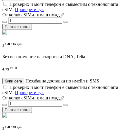
Проверих и моят телефон е съвместим с технологията
eSIM.
Проверете тук
От колко eSIM-и имаш нужда?
Плати с карта
GB /
15 дни
2
Без ограничение на скоростта
DNA, Telia
EUR
4.79
Незабавна доставка по имейл и SMS
Купи сега
Проверих и моят телефон е съвместим с технологията
eSIM.
Проверете тук
От колко eSIM-и имаш нужда?
Плати с карта
GB /
30 дни
3