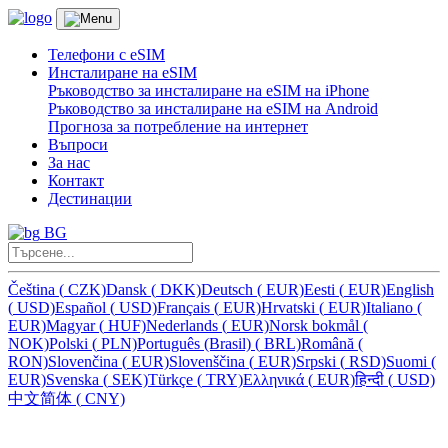
Телефони с eSIM
Инсталиране на eSIM
Ръководство за инсталиране на eSIM на iPhone
Ръководство за инсталиране на eSIM на Android
Прогноза за потребление на интернет
Въпроси
За нас
Контакт
Дестинации
BG
Čeština
(
CZK)
Dansk
(
DKK)
Deutsch
(
EUR)
Eesti
(
EUR)
English
(
USD)
Español
(
USD)
Français
(
EUR)
Hrvatski
(
EUR)
Italiano
(
EUR)
Magyar
(
HUF)
Nederlands
(
EUR)
Norsk bokmål
(
NOK)
Polski
(
PLN)
Português (Brasil)
(
BRL)
Română
(
RON)
Slovenčina
(
EUR)
Slovenščina
(
EUR)
Srpski
(
RSD)
Suomi
(
EUR)
Svenska
(
SEK)
Türkçe
(
TRY)
Ελληνικά
(
EUR)
हिन्दी
(
USD)
中文简体
(
CNY)