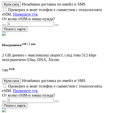
Незабавна доставка по имейл и SMS
Купи сега
Проверих и моят телефон е съвместим с технологията
eSIM.
Проверете тук
От колко eSIM-и имаш нужда?
Плати с карта
GB /
3 дни
Неограничен
2 GB дневно с максимална скорост, след това 512 kbps
неограничено
Elisa, DNA, Ålcom
EUR
7.91
Незабавна доставка по имейл и SMS
Купи сега
Проверих и моят телефон е съвместим с технологията
eSIM.
Проверете тук
От колко eSIM-и имаш нужда?
Плати с карта