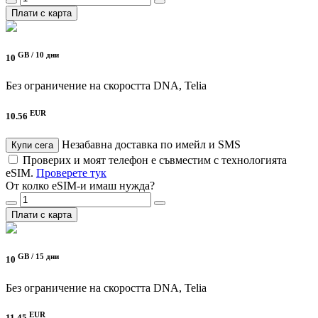
Плати с карта
GB /
10 дни
10
Без ограничение на скоростта
DNA, Telia
EUR
10.56
Незабавна доставка по имейл и SMS
Купи сега
Проверих и моят телефон е съвместим с технологията
eSIM.
Проверете тук
От колко eSIM-и имаш нужда?
Плати с карта
GB /
15 дни
10
Без ограничение на скоростта
DNA, Telia
EUR