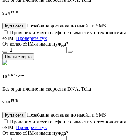
EUR
9.24
Незабавна доставка по имейл и SMS
Купи сега
Проверих и моят телефон е съвместим с технологията
eSIM.
Проверете тук
От колко eSIM-и имаш нужда?
Плати с карта
GB /
7 дни
10
Без ограничение на скоростта
DNA, Telia
EUR
9.68
Незабавна доставка по имейл и SMS
Купи сега
Проверих и моят телефон е съвместим с технологията
eSIM.
Проверете тук
От колко eSIM-и имаш нужда?