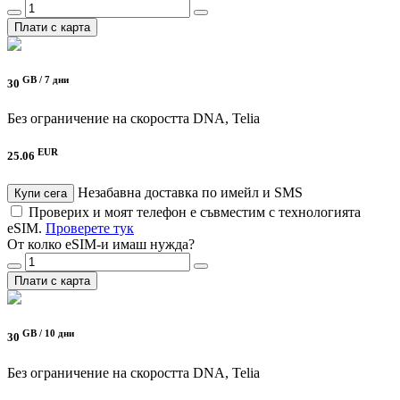
Плати с карта
GB /
7 дни
30
Без ограничение на скоростта
DNA, Telia
EUR
25.06
Незабавна доставка по имейл и SMS
Купи сега
Проверих и моят телефон е съвместим с технологията
eSIM.
Проверете тук
От колко eSIM-и имаш нужда?
Плати с карта
GB /
10 дни
30
Без ограничение на скоростта
DNA, Telia