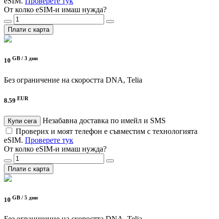
eSIM.
Проверете тук
От колко eSIM-и имаш нужда?
Плати с карта
GB /
3 дни
10
Без ограничение на скоростта
DNA, Telia
EUR
8.59
Незабавна доставка по имейл и SMS
Купи сега
Проверих и моят телефон е съвместим с технологията
eSIM.
Проверете тук
От колко eSIM-и имаш нужда?
Плати с карта
GB /
5 дни
10
Без ограничение на скоростта
DNA, Telia