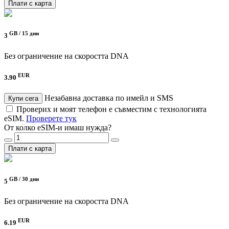
Плати с карта
GB /
15 дни
3
Без ограничение на скоростта
DNA
EUR
3.90
Незабавна доставка по имейл и SMS
Купи сега
Проверих и моят телефон е съвместим с технологията
eSIM.
Проверете тук
От колко eSIM-и имаш нужда?
Плати с карта
GB /
30 дни
5
Без ограничение на скоростта
DNA
EUR
6.19