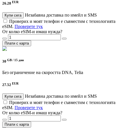
EUR
26.28
Незабавна доставка по имейл и SMS
Купи сега
Проверих и моят телефон е съвместим с технологията
eSIM.
Проверете тук
От колко eSIM-и имаш нужда?
Плати с карта
GB /
15 дни
30
Без ограничение на скоростта
DNA, Telia
EUR
27.52
Незабавна доставка по имейл и SMS
Купи сега
Проверих и моят телефон е съвместим с технологията
eSIM.
Проверете тук
От колко eSIM-и имаш нужда?
Плати с карта