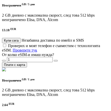
GB /
5 дни
Неограничен
2 GB дневно с максимална скорост, след това 512 kbps
неограничено
Elisa, DNA, Ålcom
EUR
13.18
Незабавна доставка по имейл и SMS
Купи сега
Проверих и моят телефон е съвместим с технологията
eSIM.
Проверете тук
От колко eSIM-и имаш нужда?
Плати с карта
GB /
1 ден
Неограничен
2 GB дневно с максимална скорост, след това 512 kbps
неограничено
Elisa, DNA, Ålcom
EUR
2.64