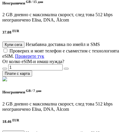
GB /
15 дни
Неограничен
2 GB дневно с максимална скорост, след това 512 kbps
неограничено
Elisa, DNA, Ålcom
EUR
37.08
Незабавна доставка по имейл и SMS
Купи сега
Проверих и моят телефон е съвместим с технологията
eSIM.
Проверете тук
От колко eSIM-и имаш нужда?
Плати с карта
GB /
7 дни
Неограничен
2 GB дневно с максимална скорост, след това 512 kbps
неограничено
Elisa, DNA, Ålcom
EUR
18.46