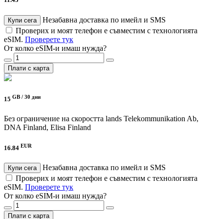
11.45
Незабавна доставка по имейл и SMS
Купи сега
Проверих и моят телефон е съвместим с технологията
eSIM.
Проверете тук
От колко eSIM-и имаш нужда?
Плати с карта
GB /
30 дни
15
Без ограничение на скоростта
lands Telekommunikation Ab,
DNA Finland, Elisa Finland
EUR
16.84
Незабавна доставка по имейл и SMS
Купи сега
Проверих и моят телефон е съвместим с технологията
eSIM.
Проверете тук
От колко eSIM-и имаш нужда?
Плати с карта