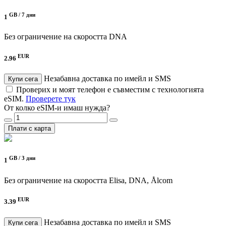
GB /
7 дни
1
Без ограничение на скоростта
DNA
EUR
2.96
Незабавна доставка по имейл и SMS
Купи сега
Проверих и моят телефон е съвместим с технологията
eSIM.
Проверете тук
От колко eSIM-и имаш нужда?
Плати с карта
GB /
3 дни
1
Без ограничение на скоростта
Elisa, DNA, Ålcom
EUR
3.39
Незабавна доставка по имейл и SMS
Купи сега