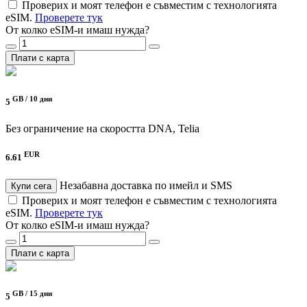
Проверих и моят телефон е съвместим с технологията
eSIM.
Проверете тук
От колко eSIM-и имаш нужда?
Плати с карта
GB /
10 дни
5
Без ограничение на скоростта
DNA, Telia
EUR
6.61
Незабавна доставка по имейл и SMS
Купи сега
Проверих и моят телефон е съвместим с технологията
eSIM.
Проверете тук
От колко eSIM-и имаш нужда?
Плати с карта
GB /
15 дни
5