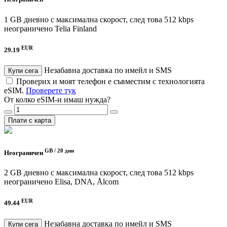
1 GB дневно с максимална скорост, след това 512 kbps
неограничено
Telia Finland
EUR
29.19
Незабавна доставка по имейл и SMS
Купи сега
Проверих и моят телефон е съвместим с технологията
eSIM.
Проверете тук
От колко eSIM-и имаш нужда?
Плати с карта
GB /
20 дни
Неограничен
2 GB дневно с максимална скорост, след това 512 kbps
неограничено
Elisa, DNA, Ålcom
EUR
49.44
Незабавна доставка по имейл и SMS
Купи сега