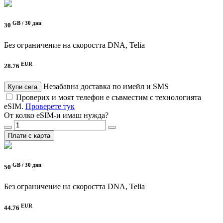
GB /
30 дни
30
Без ограничение на скоростта
DNA, Telia
EUR
28.76
Незабавна доставка по имейл и SMS
Купи сега
Проверих и моят телефон е съвместим с технологията
eSIM.
Проверете тук
От колко eSIM-и имаш нужда?
Плати с карта
GB /
30 дни
50
Без ограничение на скоростта
DNA, Telia
EUR
44.76