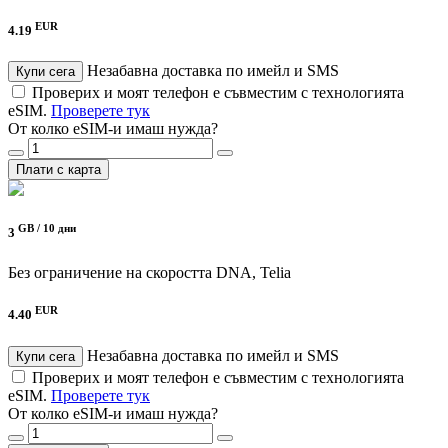
EUR
4.19
Незабавна доставка по имейл и SMS
Купи сега
Проверих и моят телефон е съвместим с технологията
eSIM.
Проверете тук
От колко eSIM-и имаш нужда?
Плати с карта
GB /
10 дни
3
Без ограничение на скоростта
DNA, Telia
EUR
4.40
Незабавна доставка по имейл и SMS
Купи сега
Проверих и моят телефон е съвместим с технологията
eSIM.
Проверете тук
От колко eSIM-и имаш нужда?