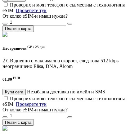
Проверих и моят телефон е съвместим с технологията
eSIM.
Проверете тук
От колко eSIM-и имаш нужда?
Плати с карта
GB /
25 дни
Неограничен
2 GB дневно с максимална скорост, след това 512 kbps
неограничено
Elisa, DNA, Ålcom
EUR
61.80
Незабавна доставка по имейл и SMS
Купи сега
Проверих и моят телефон е съвместим с технологията
eSIM.
Проверете тук
От колко eSIM-и имаш нужда?
Плати с карта