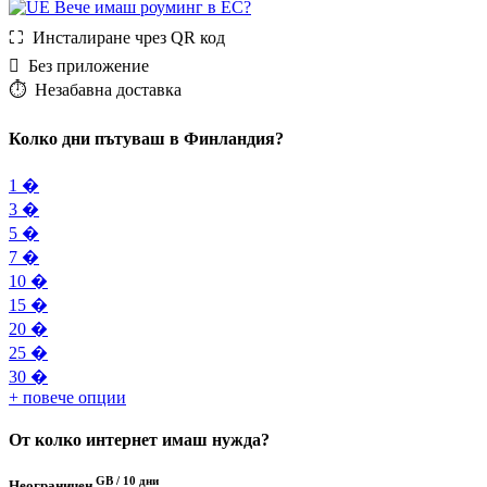
Вече имаш роуминг в ЕС?
⛶️️ Инсталиране чрез QR код
️ Без приложение
⏱️️ Незабавна доставка
Колко дни пътуваш в Финландия?
1 �
3 �
5 �
7 �
10 �
15 �
20 �
25 �
30 �
+ повече опции
От колко интернет имаш нужда?
GB /
10 дни
Неограничен