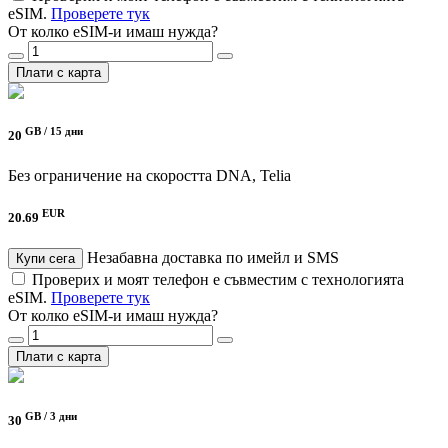
eSIM.
Проверете тук
От колко eSIM-и имаш нужда?
Плати с карта
GB /
15 дни
20
Без ограничение на скоростта
DNA, Telia
EUR
20.69
Незабавна доставка по имейл и SMS
Купи сега
Проверих и моят телефон е съвместим с технологията
eSIM.
Проверете тук
От колко eSIM-и имаш нужда?
Плати с карта
GB /
3 дни
30