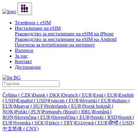
Телефони с eSIM
Инсталиране на eSIM
Ръководство за инсталиране на eSIM на iPhone
Ръководство за инсталиране на eSIM на Android
Прогноза за потребление на интернет
Въпроси
За нас
Контакт
Дестинации
BG
Čeština
(
CZK)
Dansk
(
DKK)
Deutsch
(
EUR)
Eesti
(
EUR)
English
(
USD)
Español
(
USD)
Français
(
EUR)
Hrvatski
(
EUR)
Italiano
(
EUR)
Magyar
(
HUF)
Nederlands
(
EUR)
Norsk bokmål
(
NOK)
Polski
(
PLN)
Português (Brasil)
(
BRL)
Română
(
RON)
Slovenčina
(
EUR)
Slovenščina
(
EUR)
Srpski
(
RSD)
Suomi
(
EUR)
Svenska
(
SEK)
Türkçe
(
TRY)
Ελληνικά
(
EUR)
हिन्दी
(
USD)
中文简体
(
CNY)