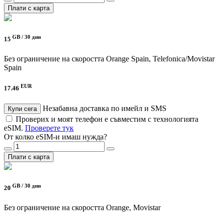
Плати с карта
GB /
30 дни
15
Без ограничение на скоростта
Orange Spain, Telefonica/Movistar
Spain
EUR
17.46
Незабавна доставка по имейл и SMS
Купи сега
Проверих и моят телефон е съвместим с технологията
eSIM.
Проверете тук
От колко eSIM-и имаш нужда?
Плати с карта
GB /
30 дни
20
Без ограничение на скоростта
Orange, Movistar