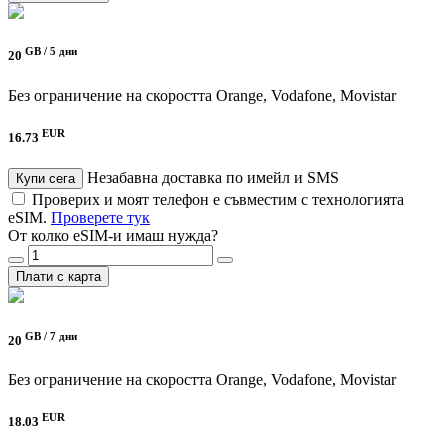
GB /
5 дни
20
Без ограничение на скоростта
Orange, Vodafone, Movistar
EUR
16.73
Незабавна доставка по имейл и SMS
Купи сега
Проверих и моят телефон е съвместим с технологията
eSIM.
Проверете тук
От колко eSIM-и имаш нужда?
Плати с карта
GB /
7 дни
20
Без ограничение на скоростта
Orange, Vodafone, Movistar
EUR
18.03