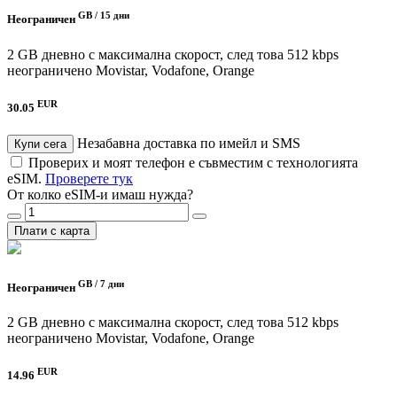
GB /
15 дни
Неограничен
2 GB дневно с максимална скорост, след това 512 kbps
неограничено
Movistar, Vodafone, Orange
EUR
30.05
Незабавна доставка по имейл и SMS
Купи сега
Проверих и моят телефон е съвместим с технологията
eSIM.
Проверете тук
От колко eSIM-и имаш нужда?
Плати с карта
GB /
7 дни
Неограничен
2 GB дневно с максимална скорост, след това 512 kbps
неограничено
Movistar, Vodafone, Orange
EUR
14.96