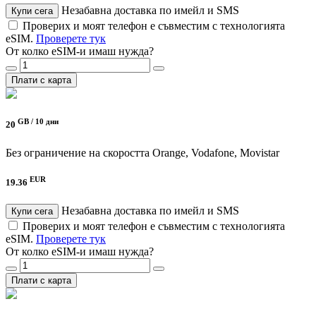
Незабавна доставка по имейл и SMS
Купи сега
Проверих и моят телефон е съвместим с технологията
eSIM.
Проверете тук
От колко eSIM-и имаш нужда?
Плати с карта
GB /
10 дни
20
Без ограничение на скоростта
Orange, Vodafone, Movistar
EUR
19.36
Незабавна доставка по имейл и SMS
Купи сега
Проверих и моят телефон е съвместим с технологията
eSIM.
Проверете тук
От колко eSIM-и имаш нужда?
Плати с карта