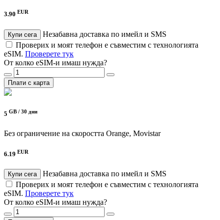
EUR
3.90
Незабавна доставка по имейл и SMS
Купи сега
Проверих и моят телефон е съвместим с технологията
eSIM.
Проверете тук
От колко eSIM-и имаш нужда?
Плати с карта
GB /
30 дни
5
Без ограничение на скоростта
Orange, Movistar
EUR
6.19
Незабавна доставка по имейл и SMS
Купи сега
Проверих и моят телефон е съвместим с технологията
eSIM.
Проверете тук
От колко eSIM-и имаш нужда?