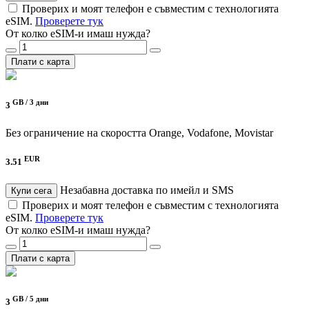
Проверих и моят телефон е съвместим с технологията
eSIM.
Проверете тук
От колко eSIM-и имаш нужда?
Плати с карта
GB /
3 дни
3
Без ограничение на скоростта
Orange, Vodafone, Movistar
EUR
3.51
Незабавна доставка по имейл и SMS
Купи сега
Проверих и моят телефон е съвместим с технологията
eSIM.
Проверете тук
От колко eSIM-и имаш нужда?
Плати с карта
GB /
5 дни
3