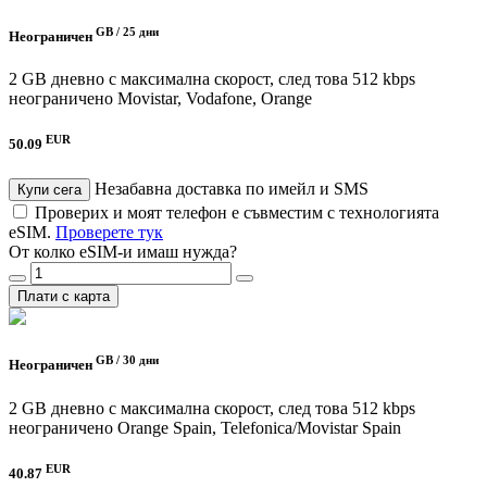
GB /
25 дни
Неограничен
2 GB дневно с максимална скорост, след това 512 kbps
неограничено
Movistar, Vodafone, Orange
EUR
50.09
Незабавна доставка по имейл и SMS
Купи сега
Проверих и моят телефон е съвместим с технологията
eSIM.
Проверете тук
От колко eSIM-и имаш нужда?
Плати с карта
GB /
30 дни
Неограничен
2 GB дневно с максимална скорост, след това 512 kbps
неограничено
Orange Spain, Telefonica/Movistar Spain
EUR
40.87