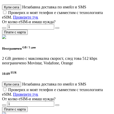
Незабавна доставка по имейл и SMS
Купи сега
Проверих и моят телефон е съвместим с технологията
eSIM.
Проверете тук
От колко eSIM-и имаш нужда?
Плати с карта
GB /
5 дни
Неограничен
2 GB дневно с максимална скорост, след това 512 kbps
неограничено
Movistar, Vodafone, Orange
EUR
10.69
Незабавна доставка по имейл и SMS
Купи сега
Проверих и моят телефон е съвместим с технологията
eSIM.
Проверете тук
От колко eSIM-и имаш нужда?
Плати с карта