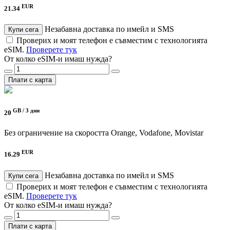
EUR
21.34
Незабавна доставка по имейл и SMS
Купи сега
Проверих и моят телефон е съвместим с технологията
eSIM.
Проверете тук
От колко eSIM-и имаш нужда?
Плати с карта
GB /
3 дни
20
Без ограничение на скоростта
Orange, Vodafone, Movistar
EUR
16.29
Незабавна доставка по имейл и SMS
Купи сега
Проверих и моят телефон е съвместим с технологията
eSIM.
Проверете тук
От колко eSIM-и имаш нужда?
Плати с карта