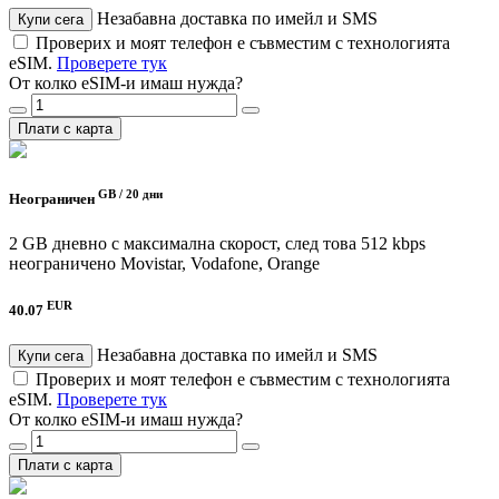
Незабавна доставка по имейл и SMS
Купи сега
Проверих и моят телефон е съвместим с технологията
eSIM.
Проверете тук
От колко eSIM-и имаш нужда?
Плати с карта
GB /
20 дни
Неограничен
2 GB дневно с максимална скорост, след това 512 kbps
неограничено
Movistar, Vodafone, Orange
EUR
40.07
Незабавна доставка по имейл и SMS
Купи сега
Проверих и моят телефон е съвместим с технологията
eSIM.
Проверете тук
От колко eSIM-и имаш нужда?
Плати с карта