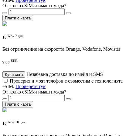
eSIM.
Проверете тук
От колко eSIM-и имаш нужда?
Плати с карта
GB /
7 дни
10
Без ограничение на скоростта
Orange, Vodafone, Movistar
EUR
9.68
Незабавна доставка по имейл и SMS
Купи сега
Проверих и моят телефон е съвместим с технологията
eSIM.
Проверете тук
От колко eSIM-и имаш нужда?
Плати с карта
GB /
10 дни
10
Без ограничение на скоростта
Orange, Vodafone, Movistar