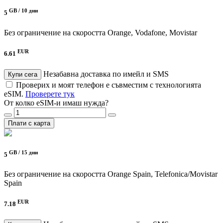
GB /
10 дни
5
Без ограничение на скоростта
Orange, Vodafone, Movistar
EUR
6.61
Незабавна доставка по имейл и SMS
Купи сега
Проверих и моят телефон е съвместим с технологията
eSIM.
Проверете тук
От колко eSIM-и имаш нужда?
Плати с карта
GB /
15 дни
5
Без ограничение на скоростта
Orange Spain, Telefonica/Movistar
Spain
EUR
7.18