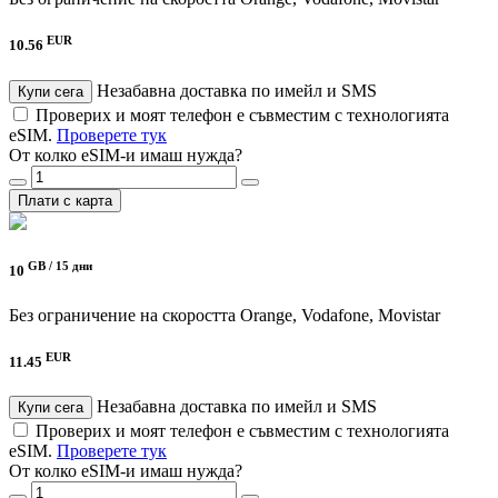
EUR
10.56
Незабавна доставка по имейл и SMS
Купи сега
Проверих и моят телефон е съвместим с технологията
eSIM.
Проверете тук
От колко eSIM-и имаш нужда?
Плати с карта
GB /
15 дни
10
Без ограничение на скоростта
Orange, Vodafone, Movistar
EUR
11.45
Незабавна доставка по имейл и SMS
Купи сега
Проверих и моят телефон е съвместим с технологията
eSIM.
Проверете тук
От колко eSIM-и имаш нужда?