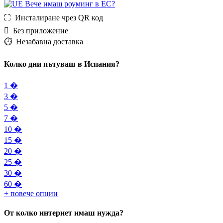
Вече имаш роуминг в ЕС?
⛶️️ Инсталиране чрез QR код
️ Без приложение
⏱️️ Незабавна доставка
Колко дни пътуваш в Испания?
1 �
3 �
5 �
7 �
10 �
15 �
20 �
25 �
30 �
60 �
+ повече опции
От колко интернет имаш нужда?