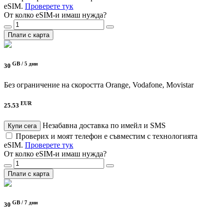
eSIM.
Проверете тук
От колко eSIM-и имаш нужда?
Плати с карта
GB /
5 дни
30
Без ограничение на скоростта
Orange, Vodafone, Movistar
EUR
25.53
Незабавна доставка по имейл и SMS
Купи сега
Проверих и моят телефон е съвместим с технологията
eSIM.
Проверете тук
От колко eSIM-и имаш нужда?
Плати с карта
GB /
7 дни
30