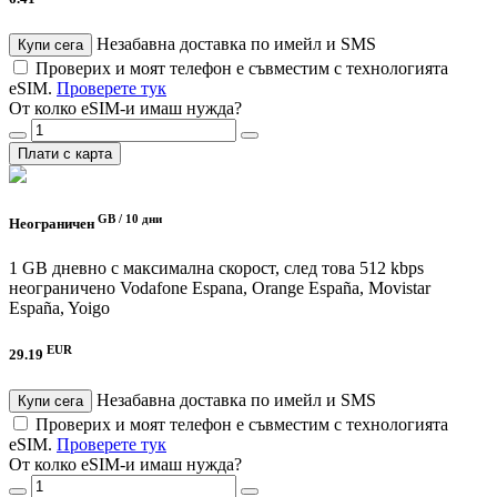
Незабавна доставка по имейл и SMS
Купи сега
Проверих и моят телефон е съвместим с технологията
eSIM.
Проверете тук
От колко eSIM-и имаш нужда?
Плати с карта
GB /
10 дни
Неограничен
1 GB дневно с максимална скорост, след това 512 kbps
неограничено
Vodafone Espana, Orange España, Movistar
España, Yoigo
EUR
29.19
Незабавна доставка по имейл и SMS
Купи сега
Проверих и моят телефон е съвместим с технологията
eSIM.
Проверете тук
От колко eSIM-и имаш нужда?