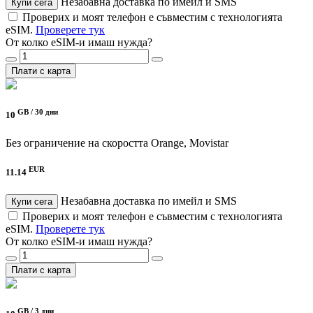
Незабавна доставка по имейл и SMS
Купи сега
Проверих и моят телефон е съвместим с технологията
eSIM.
Проверете тук
От колко eSIM-и имаш нужда?
Плати с карта
GB /
30 дни
10
Без ограничение на скоростта
Orange, Movistar
EUR
11.14
Незабавна доставка по имейл и SMS
Купи сега
Проверих и моят телефон е съвместим с технологията
eSIM.
Проверете тук
От колко eSIM-и имаш нужда?
Плати с карта
GB /
3 дни