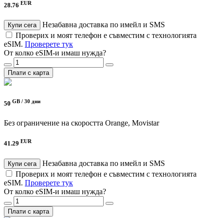
EUR
28.76
Незабавна доставка по имейл и SMS
Купи сега
Проверих и моят телефон е съвместим с технологията
eSIM.
Проверете тук
От колко eSIM-и имаш нужда?
Плати с карта
GB /
30 дни
50
Без ограничение на скоростта
Orange, Movistar
EUR
41.29
Незабавна доставка по имейл и SMS
Купи сега
Проверих и моят телефон е съвместим с технологията
eSIM.
Проверете тук
От колко eSIM-и имаш нужда?
Плати с карта