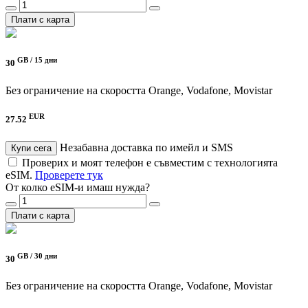
Плати с карта
GB /
15 дни
30
Без ограничение на скоростта
Orange, Vodafone, Movistar
EUR
27.52
Незабавна доставка по имейл и SMS
Купи сега
Проверих и моят телефон е съвместим с технологията
eSIM.
Проверете тук
От колко eSIM-и имаш нужда?
Плати с карта
GB /
30 дни
30
Без ограничение на скоростта
Orange, Vodafone, Movistar