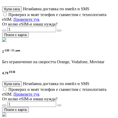
Незабавна доставка по имейл и SMS
Купи сега
Проверих и моят телефон е съвместим с технологията
eSIM.
Проверете тук
От колко eSIM-и имаш нужда?
Плати с карта
GB /
15 дни
2
Без ограничение на скоростта
Orange, Vodafone, Movistar
EUR
4.79
Незабавна доставка по имейл и SMS
Купи сега
Проверих и моят телефон е съвместим с технологията
eSIM.
Проверете тук
От колко eSIM-и имаш нужда?
Плати с карта