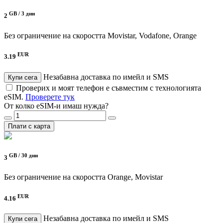
GB /
3 дни
2
Без ограничение на скоростта
Movistar, Vodafone, Orange
EUR
3.19
Незабавна доставка по имейл и SMS
Купи сега
Проверих и моят телефон е съвместим с технологията
eSIM.
Проверете тук
От колко eSIM-и имаш нужда?
Плати с карта
GB /
30 дни
3
Без ограничение на скоростта
Orange, Movistar
EUR
4.16
Незабавна доставка по имейл и SMS
Купи сега