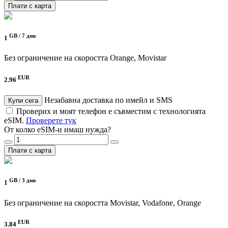
Плати с карта
GB /
7 дни
1
Без ограничение на скоростта
Orange, Movistar
EUR
2.96
Незабавна доставка по имейл и SMS
Купи сега
Проверих и моят телефон е съвместим с технологията
eSIM.
Проверете тук
От колко eSIM-и имаш нужда?
Плати с карта
GB /
3 дни
1
Без ограничение на скоростта
Movistar, Vodafone, Orange
EUR
3.84