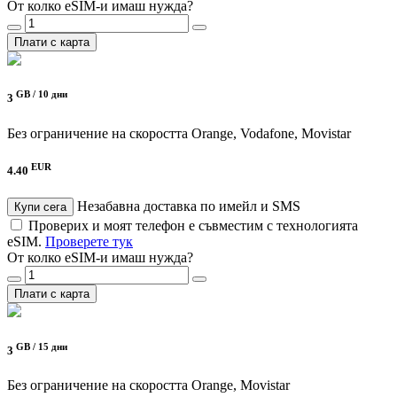
От колко eSIM-и имаш нужда?
Плати с карта
GB /
10 дни
3
Без ограничение на скоростта
Orange, Vodafone, Movistar
EUR
4.40
Незабавна доставка по имейл и SMS
Купи сега
Проверих и моят телефон е съвместим с технологията
eSIM.
Проверете тук
От колко eSIM-и имаш нужда?
Плати с карта
GB /
15 дни
3
Без ограничение на скоростта
Orange, Movistar