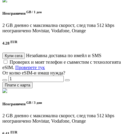
GB /
1 ден
Неограничен
2 GB дневно с максимална скорост, след това 512 kbps
неограничено
Movistar, Vodafone, Orange
EUR
4.28
Незабавна доставка по имейл и SMS
Купи сега
Проверих и моят телефон е съвместим с технологията
eSIM.
Проверете тук
От колко eSIM-и имаш нужда?
Плати с карта
GB /
3 дни
Неограничен
2 GB дневно с максимална скорост, след това 512 kbps
неограничено
Movistar, Vodafone, Orange
EUR
6.41