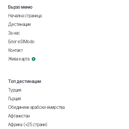
Бързо меню
Начална страница
Дестинации
За нас
Блог eSIModo
Контакт
Жива карта
Топ дестинации
Турция
Гърция
Обединени арабски емирства
Афганистан
Африка (+25 страни)