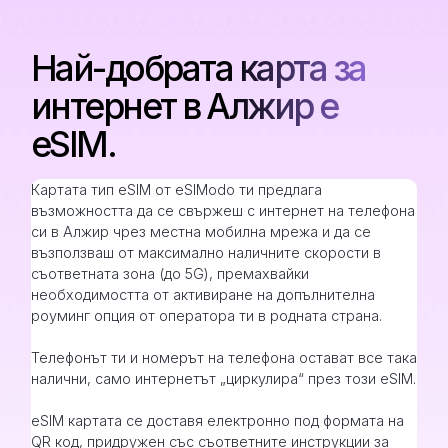
Най-добрата карта за
интернет в Алжир е
eSIM.
Картата тип eSIM от eSIModo ти предлага
възможността да се свържеш с интернет на телефона
си в Алжир чрез местна мобилна мрежа и да се
възползваш от максимално наличните скорости в
съответната зона (до 5G), премахвайки
необходимостта от активиране на допълнителна
роуминг опция от оператора ти в родната страна.
Телефонът ти и номерът на телефона остават все така
налични, само интернетът „циркулира“ през този eSIM.
eSIM картата се доставя електронно под формата на
QR код, придружен със съответните инструкции за