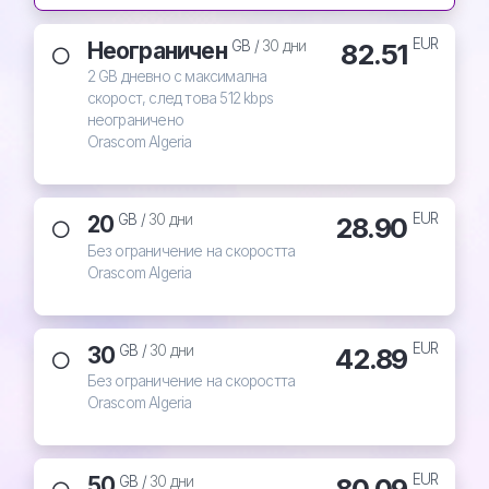
EUR
Неограничен
82.51
GB /
30 дни
2 GB дневно с максимална
скорост, след това 512 kbps
неограничено
Orascom Algeria
EUR
20
28.90
GB /
30 дни
Без ограничение на скоростта
Orascom Algeria
EUR
30
42.89
GB /
30 дни
Без ограничение на скоростта
Orascom Algeria
EUR
50
80.09
GB /
30 дни