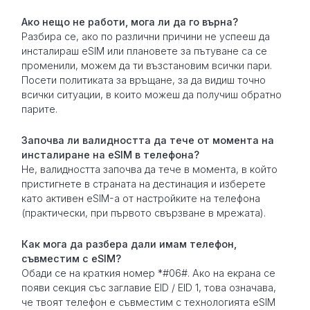
Ако нещо не работи, мога ли да го върна?
Разбира се, ако по различни причини не успееш да
инсталираш eSIM или плановете за пътуване са се
променили, можем да ти възстановим всички пари.
Посети политиката за връщане, за да видиш точно
всички ситуации, в които можеш да получиш обратно
парите.
Започва ли валидността да тече от момента на
инсталиране на eSIM в телефона?
Не, валидността започва да тече в момента, в който
пристигнете в страната на дестинация и изберете
като активен eSIM-а от настройките на телефона
(практически, при първото свързване в мрежата).
Как мога да разбера дали имам телефон,
съвместим с eSIM?
Обади се на краткия номер *#06#. Ако на екрана се
появи секция със заглавие EID / EID 1, това означава,
че твоят телефон е съвместим с технологията eSIM