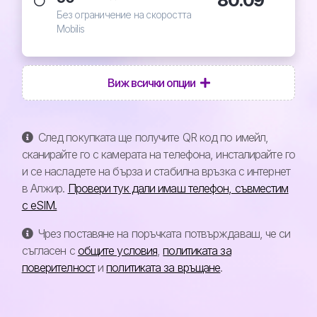
Без ограничение на скоростта
Mobilis
Виж всички опции
След покупката ще получите QR код по имейл,
сканирайте го с камерата на телефона, инсталирайте го
и се насладете на бърза и стабилна връзка с интернет
в Алжир.
Провери тук дали имаш телефон, съвместим
с eSIM.
Чрез поставяне на поръчката потвърждаваш, че си
съгласен с
общите условия
,
политиката за
поверителност
и
политиката за връщане
.