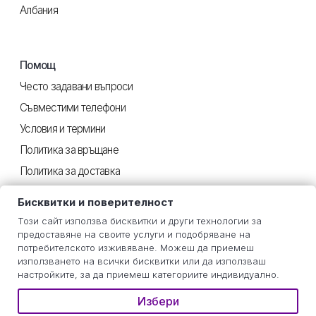
Албания
Помощ
Често задавани въпроси
Съвместими телефони
Условия и термини
Политика за връщане
Политика за доставка
Поверителност
Бисквитки и поверителност
Този сайт използва бисквитки и други технологии за
предоставяне на своите услуги и подобряване на
Полезен
потребителското изживяване. Можеш да приемеш
използването на всички бисквитки или да използваш
Инструкции iOS
настройките, за да приемеш категориите индивидуално.
Инструкции Android
Избери
Оценка на потреблението