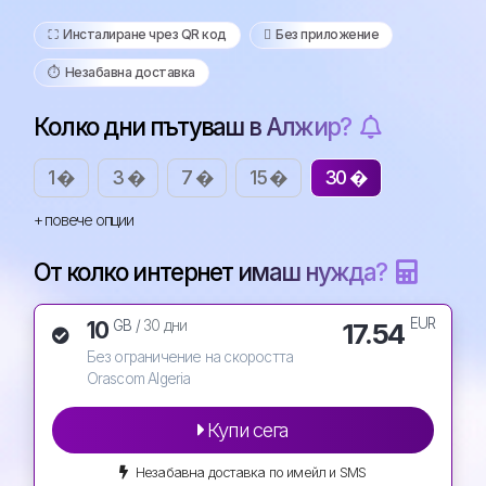
⛶️️ Инсталиране чрез QR код
️ Без приложение
⏱️️ Незабавна доставка
Колко дни пътуваш в Алжир?
1 �
3 �
7 �
15 �
30 �
+ повече опции
От колко интернет имаш нужда?
EUR
10
17.54
GB /
30 дни
Без ограничение на скоростта
Orascom Algeria
Купи сега
Незабавна доставка по имейл и SMS