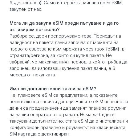
бъдеш звънен). Само интернетът минава през eSIM,
закупен от нас.
Мога ли да закупя eSIM преди пътуване и да го
активирам по-късно?
Разбира се, дори препоръчваме това! Периодът на
валидност на пакета данни започва от момента на
първото свързване към мрежата чрез твоя {eSIM}, в
страната/региона, за който си купил пакета. Не
забравяй, че максималният период, в който трябва да
започнеш да използваш купения пакет данни, е 6
месеца от покупката.
Има ли допълнителни такси за eSIM?
Не, плановете eSIM са предплатени, а показаните
цени включват всички данъци. Нашите eSIM планове за
данни са предназначени да заменят плана за роуминг
на вашия оператор от страната. Няма да бъдете
таксувани допълнително, стига eSIM да е инсталиран и
конфигуриран правилно и роумингът на класическата
SIM карта да е деактивиран.