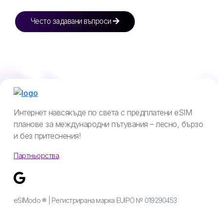
Често задавани въпроси
Интернет навсякъде по света с предплатени eSIM
планове за международни пътувания – лесно, бързо
и без притеснения!
Партньорства
eSIModo ® | Регистрирана марка EUIPO № 019290453