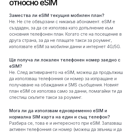
относно eSIM
Замествa ли eSIM текущия мобилен план?
Не. Не сте обвързани с никакъв абонамент. eSIM е
създаден, за да се използва като допълнение към
основния телефонен план. Когато сте на посещение в
друга страна, за да не плащате такси за роуминг,
използвате eSIM за мобилни данни и интернет 4G/5G.
Ще получа ли локален телефонен номер заедно с
eSIM?
Не. След активирането на eSIM, можеш да продължиш
да използваш телефонния си номер за изпращане и
получаване на обаждания и SMS съобщения. Новият
план eSIM се използва само за данни, помагайки ти да
спестиш скъпите такси за роуминг.
Мога ли да използвам едновременно eSIM и
нормална SIM карта на един и същ телефон?
Разбира се, това е и интересното при eSIM. Запазваш
активен телефонния си номер (можеш да звъниш и да