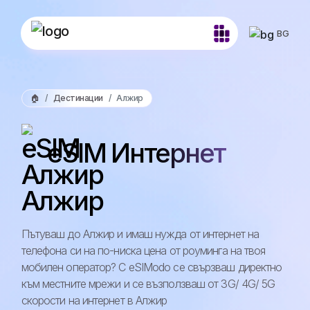
BG
🏠
Дестинации
Алжир
eSIM Интернет
Алжир
Пътуваш до Алжир и имаш нужда от интернет на
телефона си на по-ниска цена от роуминга на твоя
мобилен оператор? С eSIModo се свързваш директно
към местните мрежи и се възползваш от 3G/ 4G/ 5G
скорости на интернет в Алжир