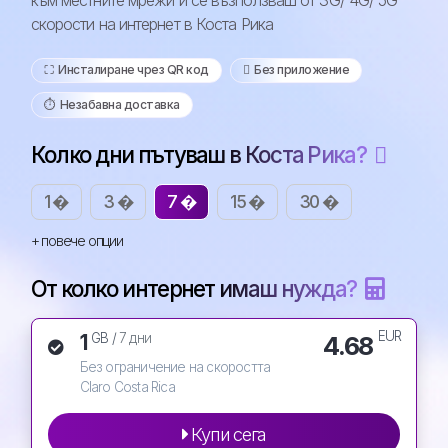
към местните мрежи и се възползваш от 3G/ 4G/ 5G
скорости на интернет в Коста Рика
⛶️️ Инсталиране чрез QR код
️ Без приложение
⏱️️ Незабавна доставка
Колко дни пътуваш в Коста Рика?
1 �
3 �
7 �
15 �
30 �
+ повече опции
От колко интернет имаш нужда?
EUR
1
4.68
GB /
7 дни
Без ограничение на скоростта
Claro Costa Rica
Купи сега