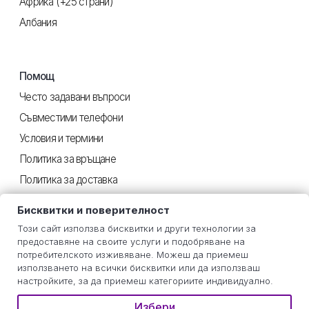
Африка (+25 страни)
Албания
Помощ
Често задавани въпроси
Съвместими телефони
Условия и термини
Политика за връщане
Политика за доставка
Поверителност
Бисквитки и поверителност
Този сайт използва бисквитки и други технологии за
предоставяне на своите услуги и подобряване на
Полезен
потребителското изживяване. Можеш да приемеш
използването на всички бисквитки или да използваш
Инструкции iOS
настройките, за да приемеш категориите индивидуално.
Инструкции Android
Избери