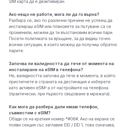
SIM карта да е деактивиран.
Ако нещо не работи, мога ли да го върна?
Разбира се, ако по различни причини не успееш да
инсталираш eSIM или плановете за пътуване са се
променили, можем да ти възстановим всички пари.
Посети политиката за връщане, за да видиш точно
всички ситуации, в които можеш да получиш обратно
парите.
Започва ли валидността да тече от момента на
инсталиране на eSIM в телефона?
Не, валидността започва да тече в момента, в който
пристигнете в страната на дестинация и изберете
като активен eSIM-а от настройките на телефона
(практически, при първото свързване в мрежата).
Как мога да разбера дали имам телефон,
съвместим с eSIM?
Обади се на краткия номер *#06#. Ако на екрана се
появи секция със заглавие EID / EID 1, това означава,