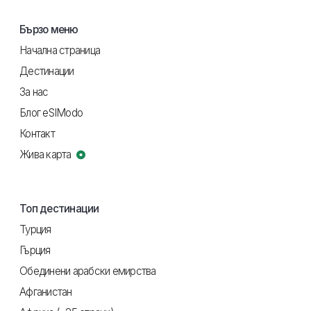
Бързо меню
Начална страница
Дестинации
За нас
Блог eSIModo
Контакт
Жива карта
Топ дестинации
Турция
Гърция
Обединени арабски емирства
Афганистан