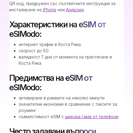
QR код, придружен със съответните инструкции за
инсталиране на
iPhone
или
Андроид
.
Характеристики на eSIM от
eSIModo:
интернет трафик в Коста Рика
скорост до 5G
валидност 7 дни от момента на пристигане в
Коста Рика
Предимства на eSIM от
eSIModo:
активиране в рамките на няколко минути
значителни икономии в сравнение с таксите за
роуминг
съвместимост eSIM с
широка гама от телефони
Често задавани въпроси