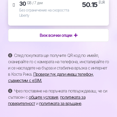
EUR
30
50.15
GB /
7 дни
Без ограничение на скоростта
Liberty
Виж всички опции
След покупката ще получите QR код по имейл,
сканирайте го с камерата на телефона, инсталирайте го
и се насладете на бърза и стабилна връзка с интернет
в Коста Рика.
Провери тук дали имаш телефон,
съвместим с eSIM.
Чрез поставяне на поръчката потвърждаваш, че си
съгласен с
общите условия
,
политиката за
поверителност
и
политиката за връщане
.