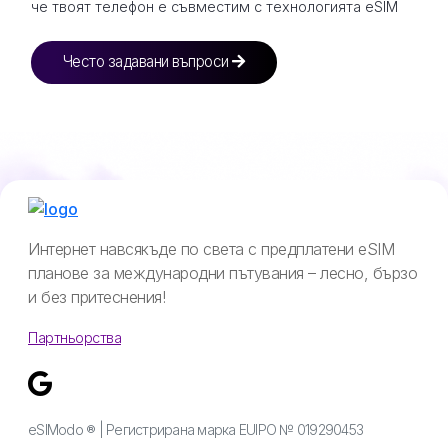
че твоят телефон е съвместим с технологията eSIM
Често задавани въпроси
Интернет навсякъде по света с предплатени eSIM
планове за международни пътувания – лесно, бързо
и без притеснения!
Партньорства
eSIModo ® | Регистрирана марка EUIPO № 019290453