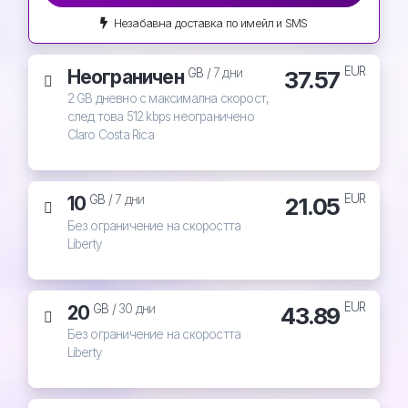
Незабавна доставка по имейл и SMS
EUR
Неограничен
37.57
GB /
7 дни
2 GB дневно с максимална скорост,
след това 512 kbps неограничено
Claro Costa Rica
EUR
10
21.05
GB /
7 дни
Без ограничение на скоростта
Liberty
EUR
20
43.89
GB /
30 дни
Без ограничение на скоростта
Liberty