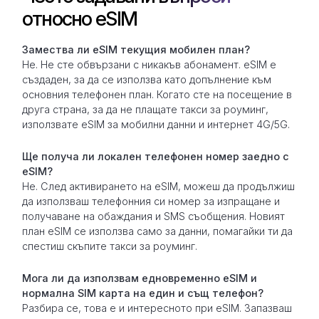
относно eSIM
Замествa ли eSIM текущия мобилен план?
Не. Не сте обвързани с никакъв абонамент. eSIM е
създаден, за да се използва като допълнение към
основния телефонен план. Когато сте на посещение в
друга страна, за да не плащате такси за роуминг,
използвате eSIM за мобилни данни и интернет 4G/5G.
Ще получа ли локален телефонен номер заедно с
eSIM?
Не. След активирането на eSIM, можеш да продължиш
да използваш телефонния си номер за изпращане и
получаване на обаждания и SMS съобщения. Новият
план eSIM се използва само за данни, помагайки ти да
спестиш скъпите такси за роуминг.
Мога ли да използвам едновременно eSIM и
нормална SIM карта на един и същ телефон?
Разбира се, това е и интересното при eSIM. Запазваш