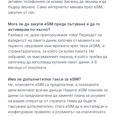
активен телефонния си номер (можеш да звъниш и да
бъдеш звънен). Само интернетът минава през eSIM,
закупен от нас.
Мога ли да закупя eSIM преди пътуване и да го
активирам по-късно?
Разбира се, дори препоръчваме това! Периодът на
валидност на пакета данни започва от момента на
първото свързване към мрежата чрез твоя {eSIM}, в
страната/региона, за който си купил пакета. Не
забравяй, че максималният период, в който трябва да
започнеш да използваш купения пакет данни, е 6
месеца от покупката.
Има ли допълнителни такси за eSIM?
Не, плановете eSIM са предплатени, а показаните
цени включват всички данъци. Нашите eSIM планове за
данни са предназначени да заменят плана за роуминг
на вашия оператор от страната. Няма да бъдете
таксувани допълнително, стига eSIM да е инсталиран и
конфигуриран правилно и роумингът на класическата